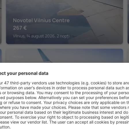
Novotel Vilnius Centre
267
€
Vilnius, 14 august 2026, 2 nopți
VILNIUS
Artagonist Art Hotel
434
€
Vilnius, 14 august 2026, 2 nopți