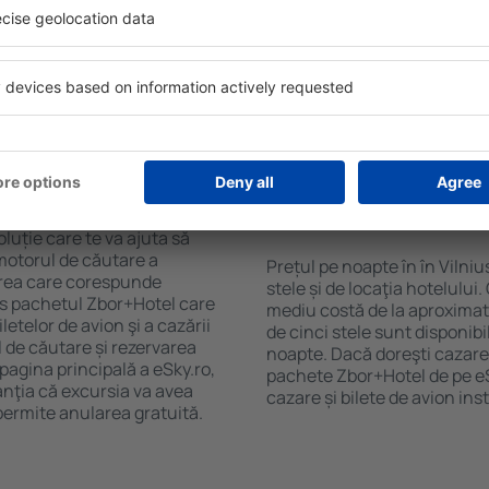
purile motorului de căutare
cu SPA, mini bar/seif în cam
ck-in și check-out, adăugați
masa, zonă de joacă pentru c
e şi gata! Rezultatele
informative despre cele mai 
ilă ȋn perioada selectată.
zonă. Unele proprietăți inclu
el ȋn centrul orașului,
Uneori, acestea încurajează 
lului.
în Vilnius.
 în Vilnius?
Cât costă o noapte d
Vilnius?
luție care te va ajuta să
motorul de căutare a
Prețul pe noapte în în Vilni
zarea care corespunde
stele și de locaţia hotelului
es pachetul Zbor+Hotel care
mediu costă de la aproximati
telor de avion şi a cazării
de cinci stele sunt disponib
l de căutare și rezervarea
noapte. Dacă doreşti cazare 
 pagina principală a eSky.ro,
pachete Zbor+Hotel de pe eSk
anţia că excursia va avea
cazare și bilete de avion in
permite anularea gratuită.