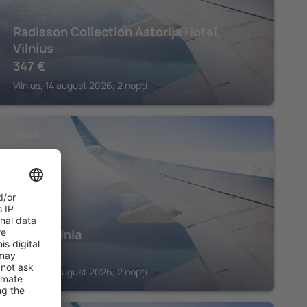
Radisson Collection Astorija Hotel,
Vilnius
347
€
Vilnius, 14 august 2026, 2 nopți
VILNIUS
Hotel Vilnia
322
€
Vilnius, 14 august 2026, 2 nopți