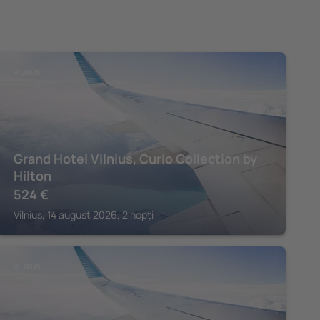
VILNIUS
Grand Hotel Vilnius, Curio Collection by
Hilton
524
€
Vilnius, 14 august 2026, 2 nopți
VILNIUS