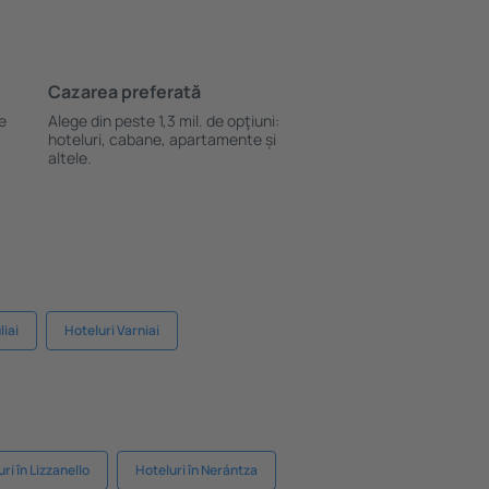
Cazarea preferată
le
Alege din peste 1,3 mil. de opţiuni:
hoteluri, cabane, apartamente și
altele.
liai
Hoteluri Varniai
ri în Lizzanello
Hoteluri în Nerántza