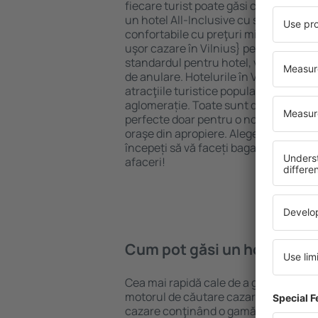
fiecare turist poate găsi cazare potriv
un hotel All-Inclusive cu standarde ȋn
confortabile cu preţuri mici? Cu ajuto
uşor cazare în Vilnius} pentru orice b
standardul pentru hotel, verificați me
de anulare. Hotelurile în Vilnius sunt
atracţiile turistice populare, cât și p
aglomerație. Toate sunt disponibile 
perfecte doar pentru o noapte atunci câ
oraşe din apropiere. Alegeți hotelul ca
începeți să vă faceți bagajele pentru 
afaceri!
Cum pot găsi un hotel în Vi
Cea mai rapidă cale de a găsi un hotel 
motorul de căutare cazare eSky. Baza
cazare conţinând o gamă largă de opţi