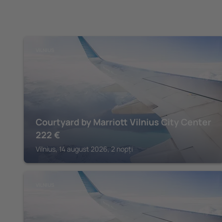
VILNIUS
Courtyard by Marriott Vilnius City Center
222
€
Vilnius, 14 august 2026, 2 nopți
VILNIUS