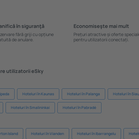
anifică ȋn siguranţă
Economiseşte mai mult
zervare fără griji cu opțiune
Prețuri atractive și oferte specia
atuită de anulare.
pentru utilizatorii conectați.
e utilizatorii eSky
aipeda
Hoteluri în Kaunas
Hoteluri în Palanga
Hoteluri în Siau
Hoteluri în Smalininkai
Hoteluri în Pabradė
rton Island
Hoteluri în Vianden
Hoteluri în Ibarrangelu
Hotelu