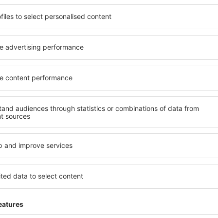
ită nevoilor sale. Preferați
elementele cheie ale unui ho
alte sau preferați hoteluri
bune hoteluri din Vilnius ga
rul nostru puteți rezerva
pentru servicii și o gamă lar
uget! Selectați destinația şi
cazare cu standarde ridicate
todele de plată și opțiunile
apropiere de principalele dist
 situate atât aproape de
parcarea gratuită și pot al
uțin mai departe de
să corespundă perfect nevoilo
pentru o vacanță lungă sau
standarde ȋnalte să ofere un
nd doriţi să vizitaţi şi alte
precum spa și fitness, și act
re vi se potriveşte și
cazare în Vilnius este o aleg
o vacanţă sau călătorie de
persoane aflate în călătorie
companii care doresc să or
lor.
lnius?
Ce fel de facilităţi v
Vilnius?
în Vilnius este folosind
 mare de date cu locuri de
Hotelurile în Vilnius au difer
uni este o garanție că veți
oaspeți. Cele mai frecvente 