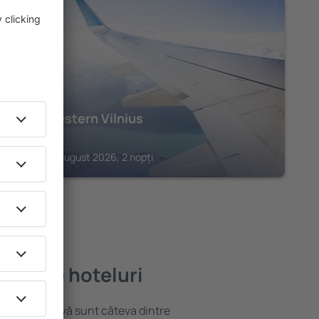
VILNIUS
Best Western Vilnius
152
€
Vilnius, 14 august 2026, 2 nopți
ai bune hoteluri
locație atractivă sunt câteva dintre