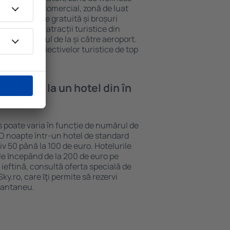
eră, centru comercial, zonă de luat
opii, parcare gratuită și broșuri
interesante atracții turistice din
d și transferul de la și către aeroport.
vizitarea obiectivelor turistice de top
e cazare la un hotel din în
us poate varia în funcție de numărul de
. O noapte într-un hotel de standard
v 50 până la 100 de euro. Hotelurile
ile ȋncepând de la 200 de euro pe
ieftină, consultă oferta specială de
y.ro, care ȋţi permite să rezervi
stantaneu.