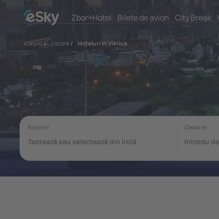
Zbor+Hotel
Bilete de avion
City Break
eSky.ro
/
cazare
/
Hoteluri în Vilnius