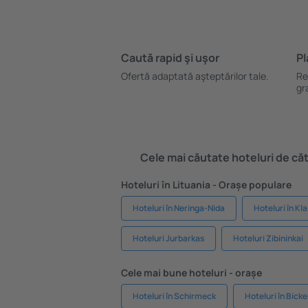
Caută rapid şi uşor
Pl
Ofertă adaptată aşteptărilor tale.
Re
gr
Cele mai căutate hoteluri de cătr
Hoteluri în Lituania - Orașe populare
Hoteluri în Neringa-Nida
Hoteluri în Kl
Hoteluri Jurbarkas
Hoteluri Zibininkai
Cele mai bune hoteluri - orașe
Hoteluri în Schirmeck
Hoteluri în Bicke