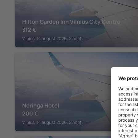
Hilton Garden Inn Vilnius City Centre
312
€
Vilnius, 14 august 2026, 2 nopți
VILNIUS
Neringa Hotel
200
€
Vilnius, 14 august 2026, 2 nopți