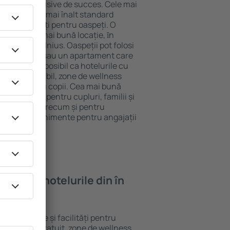
tel All-Inclusive de succes. Cele mai
rantează cel mai înalt standard
gă de facilități pentru oaspeți. O
 oferă cea mai bună locație, ȋn
racţii din Vilnius. Oaspeții pot folosi
ege o cameră sau un apartament care
r lor. Este posibil ca hotelurile cu
 meniu variabil, zone de wellness
ivități pentru copii. Cea mai bună
ere perfectă pentru cupluri, familii și
 de afaceri, precum și pentru
ganizeze evenimente pentru angajații
oi găsi ȋn hotelurile din în
ite standarde și facilități pentru
sunt Wi-Fi gratuit, zone de wellness