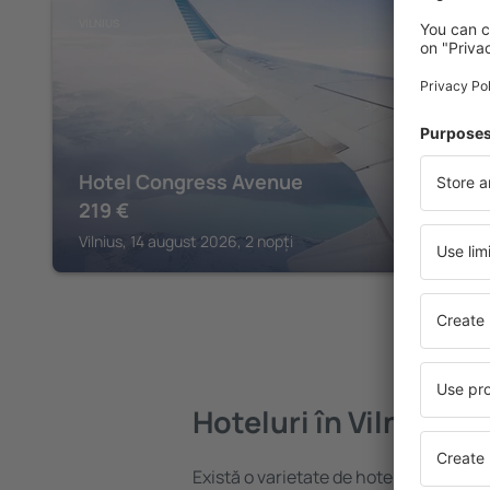
VILNIUS
Hotel Congress Avenue
219
€
Vilnius, 14 august 2026, 2 nopți
Hoteluri în Vilnius
Există o varietate de hoteluri disponibi