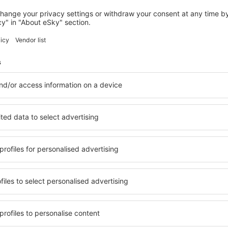
VILNIUS
Vilnius Park Plaza
206
€
Vilnius, 14 august 2026, 2 nopți
Vedeți mai multe hoteluri în Vilnius
Vilnius – cele m
le în Vilnius, astfel încât
O varietate de servicii și o 