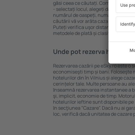
găsi ceea ce căutați. Completați câm
- selectați locul, alegeți data de che
numărul de oaspeți, numărul de camer
căutării vă vor arăta cazarea disponib
Puteți verifica uşor distanța de la hot
metodele de plată și clasificarea hote
Unde pot rezerva hoteluri ȋn
Rezervarea cazării pe eSky.ro este o so
economiseşti timp și bani. Foloseşte 
hotelurilor din în Vilnius și alege ca
cerințelor tale. Multe persoane au al
ȋnseamnă rezervarea instantanee a bile
şi, implicit, economie de timp. Motoru
hotelurilor ieftine sunt disponibile pe
ȋn secţiunea "Cazare". Dacă nu ai gar
loc, verifică dacă unitatea de cazare 