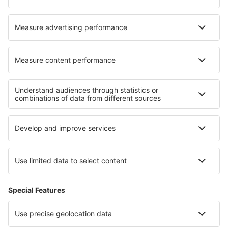
Cazare în Sistranda
Cazare în Wanderup
Cazare în Sainte Maxime
Cele mai bune locuri de cazare - regiuni
Cazare in Sliven
Cazare in Plevna
Cazare in Pazargik
Cazare în Sunny Beach
Cazare in Ruse
Cazare în Parcul Național Munții Măcinului
Cazare in Peninsula Sinai
Cazare in Sicilia
Cazare in San Luis Potosí
Cazare în Ipanema