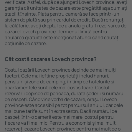
verificate. Astfel, după ce ajungeți Lovech province, aveţi
garanţia că unitatea de cazare este pregătită aşa cum aţi
stabilit ȋnainte. Plata pentru cameră se face printr-un
sistem de plată sau prin cardul de credit. Dacă renunţaţi
la călătorie, aveți dreptul de a anula gratuit rezervarea de
cazare Lovech province. Termenul limită pentru
anularea gratuită este menţionat atunci când căutați
opţiunile de cazare.
Cât costă cazarea Lovech province?
Costul cazării Lovech province depinde de mai mulți
factori. Cele mai ieftine proprietăți includ hanuri,
pensiuni și zone de camping, în timp ce hotelurile și
apartamentele sunt cele mai costisitoare. Costul
rezervării depinde de perioadă, durata șederii și numărul
de oaspeți. Când vine vorba de cazare, oraşul Lovech
province este accesibil pe tot parcursul anului, dar cele
mai bune tarife sunt în extrasezon. Dacă numărul de
oaspeţi ȋntr-o cameră este mai mare, costul pentru
fiecare va fi mai mic. Pentru a economisi şi mai mult,
rezervați cazare Lovech province pentru mai mult de o