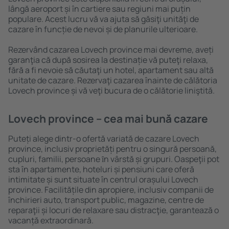
lângă aeroport și în cartiere sau regiuni mai puțin
populare. Acest lucru vă va ajuta să găsiţi unităţi de
cazare în funcție de nevoi și de planurile ulterioare.
Rezervând cazarea Lovech province mai devreme, aveți
garanţia că după sosirea la destinație vă puteţi relaxa,
fără a fi nevoie să căutaţi un hotel, apartament sau altă
unitate de cazare. Rezervaţi cazarea înainte de călătoria
Lovech province și vă veţi bucura de o călătorie liniştită.
Lovech province – cea mai bună cazare
Puteți alege dintr-o ofertă variată de cazare Lovech
province, inclusiv proprietăți pentru o singură persoană,
cupluri, familii, persoane ȋn vârstă și grupuri. Oaspeţii pot
sta în apartamente, hoteluri și pensiuni care oferă
intimitate și sunt situate în centrul orașului Lovech
province. Facilitățile din apropiere, inclusiv companii de
închirieri auto, transport public, magazine, centre de
reparaţii și locuri de relaxare sau distracţie, garantează o
vacanță extraordinară.