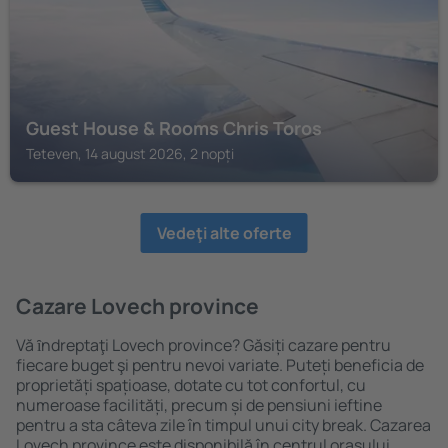
Guest House & Rooms Chris Toros
Teteven, 14 august 2026, 2 nopți
Vedeţi alte oferte
Cazare Lovech province
Vă ȋndreptaţi Lovech province? Găsiți cazare pentru
fiecare buget şi pentru nevoi variate. Puteți beneficia de
proprietăți spațioase, dotate cu tot confortul, cu
numeroase facilități, precum și de pensiuni ieftine
pentru a sta câteva zile în timpul unui city break. Cazarea
Lovech province este disponibilă în centrul orașului,