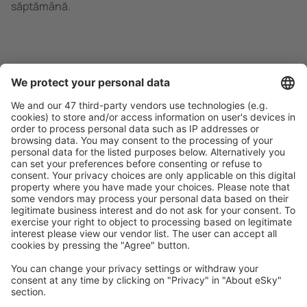
săptămână.
Caută rapid şi uşor
Ofertă adaptată aşteptărilor tale.
Planifică ȋn siguranţă
Rezervare fără griji cu opțiune gratuită de anulare.
Economiseşte mai mult
Prețuri atractive și oferte speciale pentru utilizatorii
conectați.
Cazarea preferată
Alege din peste 1,3 mil. de opţiuni: hoteluri, cabane,
apartamente și altele.