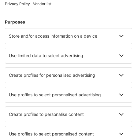
Cele mai căutate cazări de către utilizatorii eSky
Cazare în Bulgaria - Orașe populare
Cazare în Sunny Beach
Cazare în Sofia
Cazare în Varna
Cazare în Bourgas
Cazare în Sozopol
Cazare în Razlog
Cazare în Marchevo
Cazare în Koșarița
Cazare Dragoman
Cazare în Kiten
Cele mai bune locuri de cazare - orașe
Cazare în Zwardoń
Cazare în Mercato San Severino
Cazare Alveim
Cazare Llysfaen
Cazare în Troy
Cazare în Greenbank
Cazare în Gialova