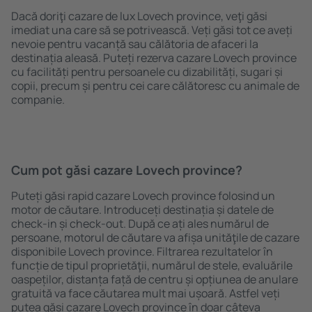
Dacă doriţi cazare de lux Lovech province, veţi găsi
imediat una care să se potrivească. Veți găsi tot ce aveți
nevoie pentru vacanță sau călătoria de afaceri la
destinația aleasă. Puteți rezerva cazare Lovech province
cu facilități pentru persoanele cu dizabilități, sugari și
copii, precum și pentru cei care călătoresc cu animale de
companie.
Cum pot găsi cazare Lovech province?
Puteți găsi rapid cazare Lovech province folosind un
motor de căutare. Introduceți destinația și datele de
check-in și check-out. După ce ați ales numărul de
persoane, motorul de căutare va afișa unităţile de cazare
disponibile Lovech province. Filtrarea rezultatelor în
funcție de tipul proprietăţii, numărul de stele, evaluările
oaspeților, distanța față de centru și opțiunea de anulare
gratuită va face căutarea mult mai ușoară. Astfel veți
putea găsi cazare Lovech province în doar câteva