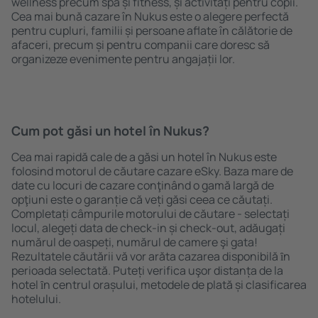
wellness precum spa și fitness, și activități pentru copii.
Cea mai bună cazare în Nukus este o alegere perfectă
pentru cupluri, familii și persoane aflate în călătorie de
afaceri, precum și pentru companii care doresc să
organizeze evenimente pentru angajații lor.
Cum pot găsi un hotel în Nukus?
Cea mai rapidă cale de a găsi un hotel în Nukus este
folosind motorul de căutare cazare eSky. Baza mare de
date cu locuri de cazare conţinând o gamă largă de
opţiuni este o garanție că veți găsi ceea ce căutați.
Completați câmpurile motorului de căutare - selectați
locul, alegeți data de check-in și check-out, adăugați
numărul de oaspeți, numărul de camere şi gata!
Rezultatele căutării vă vor arăta cazarea disponibilă ȋn
perioada selectată. Puteți verifica uşor distanța de la
hotel ȋn centrul orașului, metodele de plată și clasificarea
hotelului.