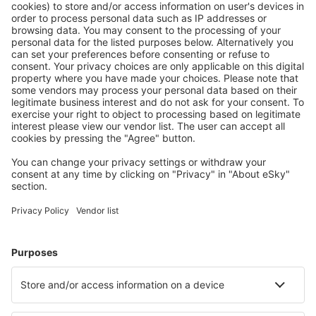
Ofertă adaptată aşteptărilor tale.
Planifică ȋn siguranţă
Rezervare fără griji cu opțiune gratuită de anulare.
Economiseşte mai mult
Prețuri atractive și oferte speciale pentru utilizatorii
conectați.
Cazarea preferată
Alege din peste 1,3 mil. de opţiuni: hoteluri, cabane,
apartamente și altele.
Cele mai căutate hoteluri de către utilizatorii eSky
Hoteluri în Uzbekistan - Orașe populare