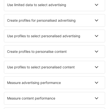
Hoteluri în Samarkand
Hoteluri în Aurakhmat
Hoteluri în Bukhara
Hoteluri în Khiva
Hoteluri în Tașkent
Hoteluri în Fergana
Hoteluri în Kokand
Hoteluri în Andijan
Hoteluri în Qo‘qon
Hoteluri în Qarshi
Cele mai bune hoteluri - orașe
Hoteluri Fjalestad
Hoteluri în Montelparo
Hoteluri în Herisau
Hoteluri în Sciaves
Hoteluri în Avon
Hoteluri în Otterberg
Hoteluri în Franklin
Hoteluri în Vátos
Hoteluri în Saint-Césaire-de-Gauzignan
Hoteluri în Donji Okrug