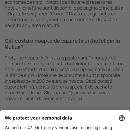
economie de timp. Motorul de căutare și rezervarea
hotelurilor ieftine sunt disponibile pe pagina principală a
eSky.ro, ȋn secţiunea "Cazare". Dacă nu ai garanţia că
excursia va avea loc, verifică dacă unitatea de cazare
permite anularea gratuită.
Cât costă o noapte de cazare la un hotel din în
Nukus?
Prețul pe noapte în în Nukus poate varia în funcție de
numărul de stele și de locaţia hotelului. O noapte într-un
hotel de standard mediu costă de la aproximativ 50 până
la 100 de euro. Hotelurile de cinci stele sunt disponibile
ȋncepând de la 200 de euro pe noapte. Dacă doreşti
cazare ieftină, consultă oferta specială de pachete
Zbor+Hotel de pe eSky.ro, care ȋţi permite să rezervi
cazare și bilete de avion instantaneu.
Caută rapid şi uşor