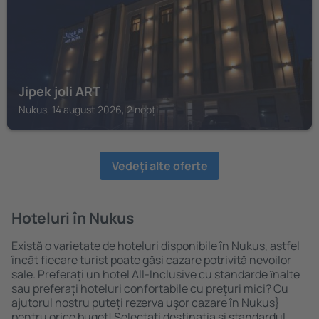
Jipek joli ART
Nukus, 14 august 2026, 2 nopți
Vedeţi alte oferte
Hoteluri în Nukus
Există o varietate de hoteluri disponibile în Nukus, astfel
încât fiecare turist poate găsi cazare potrivită nevoilor
sale. Preferați un hotel All-Inclusive cu standarde ȋnalte
sau preferați hoteluri confortabile cu preţuri mici? Cu
ajutorul nostru puteți rezerva uşor cazare în Nukus}
pentru orice buget! Selectați destinația şi standardul