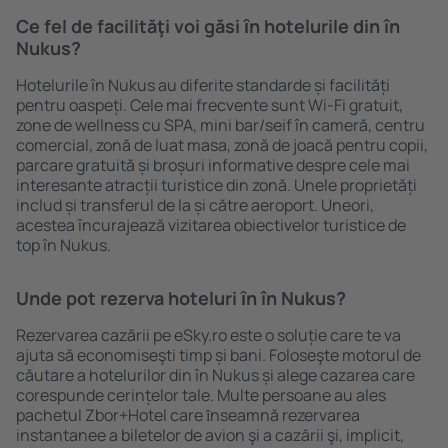
Ce fel de facilităţi voi găsi ȋn hotelurile din în
Nukus?
Hotelurile în Nukus au diferite standarde și facilități
pentru oaspeți. Cele mai frecvente sunt Wi-Fi gratuit,
zone de wellness cu SPA, mini bar/seif în cameră, centru
comercial, zonă de luat masa, zonă de joacă pentru copii,
parcare gratuită și broșuri informative despre cele mai
interesante atracții turistice din zonă. Unele proprietăți
includ și transferul de la și către aeroport. Uneori,
acestea încurajează vizitarea obiectivelor turistice de
top în Nukus.
Unde pot rezerva hoteluri ȋn în Nukus?
Rezervarea cazării pe eSky.ro este o soluție care te va
ajuta să economiseşti timp și bani. Foloseşte motorul de
căutare a hotelurilor din în Nukus și alege cazarea care
corespunde cerințelor tale. Multe persoane au ales
pachetul Zbor+Hotel care ȋnseamnă rezervarea
instantanee a biletelor de avion şi a cazării şi, implicit,