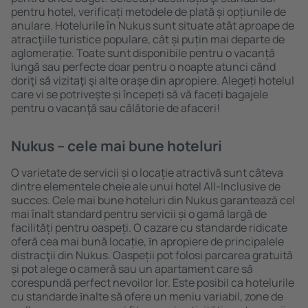
pentru hotel, verificați metodele de plată și opțiunile de
anulare. Hotelurile în Nukus sunt situate atât aproape de
atracţiile turistice populare, cât și puțin mai departe de
aglomerație. Toate sunt disponibile pentru o vacanță
lungă sau perfecte doar pentru o noapte atunci când
doriţi să vizitaţi şi alte oraşe din apropiere. Alegeți hotelul
care vi se potriveşte și începeți să vă faceți bagajele
pentru o vacanţă sau călătorie de afaceri!
Nukus – cele mai bune hoteluri
O varietate de servicii și o locație atractivă sunt câteva
dintre elementele cheie ale unui hotel All-Inclusive de
succes. Cele mai bune hoteluri din Nukus garantează cel
mai înalt standard pentru servicii și o gamă largă de
facilități pentru oaspeți. O cazare cu standarde ridicate
oferă cea mai bună locație, ȋn apropiere de principalele
distracţii din Nukus. Oaspeții pot folosi parcarea gratuită
și pot alege o cameră sau un apartament care să
corespundă perfect nevoilor lor. Este posibil ca hotelurile
cu standarde ȋnalte să ofere un meniu variabil, zone de