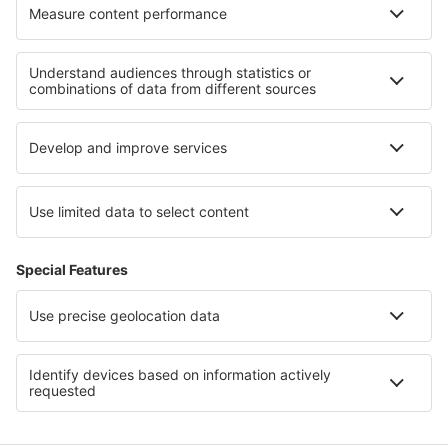
Cazare în Little Chute
Cazare în Serrejon
Cazare în Strandebarm
Cazare în Huacalera
Cele mai bune locuri de cazare - regiuni
Cazare in Fjords Region
Cazare în Sunshine Coast
Cazare în Slovacia
Cazare în Bolivar
Cazare in Western Transdanubia