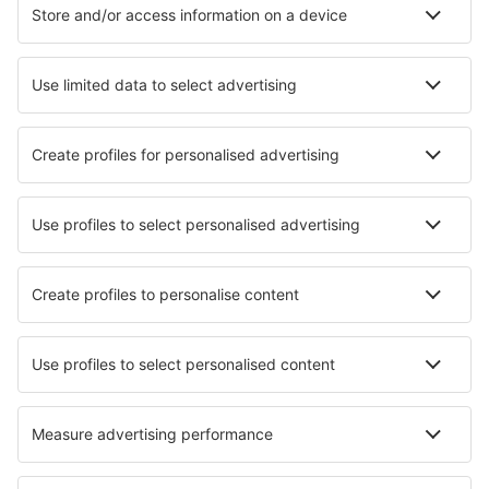
Cazare în Uzbekistan - Orașe populare
Cazare în Tașkent
Cazare în Khiva
Cazare în Samarkand
Cazare în Bukhara
Cazare în Fergana
Cazare în Nukus
Cazare în Qarshi
Cazare în Khasanbay
Cazare în Qo‘qon
Cazare în Andijan
Cele mai bune locuri de cazare - orașe
Cazare în Osijek
Cazare în Knokke-Heist
Cazare în Konye-Urgench
Cazare în Prinés
Cazare în Guimar
Cazare în Chabrac