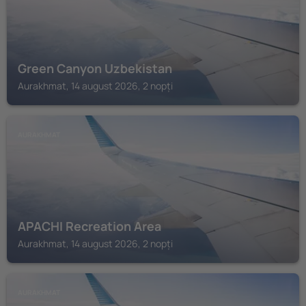
Green Canyon Uzbekistan
Aurakhmat, 14 august 2026, 2 nopți
AURAKHMAT
APACHI Recreation Area
Aurakhmat, 14 august 2026, 2 nopți
AURAKHMAT