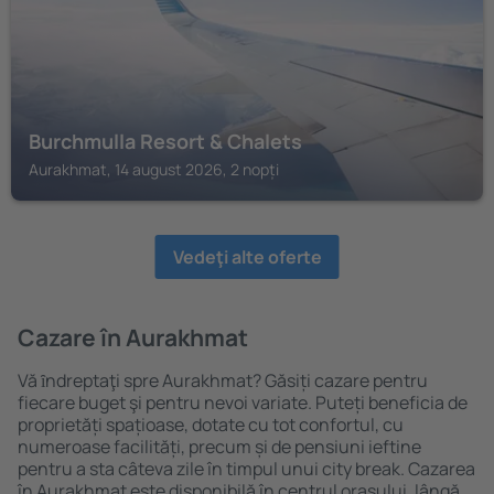
Burchmulla Resort & Chalets
Aurakhmat, 14 august 2026, 2 nopți
Vedeţi alte oferte
Cazare în Aurakhmat
Vă ȋndreptaţi spre Aurakhmat? Găsiți cazare pentru
fiecare buget şi pentru nevoi variate. Puteți beneficia de
proprietăți spațioase, dotate cu tot confortul, cu
numeroase facilități, precum și de pensiuni ieftine
pentru a sta câteva zile în timpul unui city break. Cazarea
în Aurakhmat este disponibilă în centrul orașului, lângă