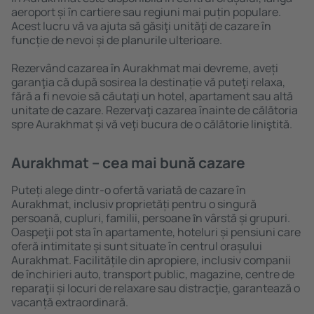
aeroport și în cartiere sau regiuni mai puțin populare.
Acest lucru vă va ajuta să găsiţi unităţi de cazare în
funcție de nevoi și de planurile ulterioare.
Rezervând cazarea în Aurakhmat mai devreme, aveți
garanţia că după sosirea la destinație vă puteţi relaxa,
fără a fi nevoie să căutaţi un hotel, apartament sau altă
unitate de cazare. Rezervaţi cazarea înainte de călătoria
spre Aurakhmat și vă veţi bucura de o călătorie liniştită.
Aurakhmat – cea mai bună cazare
Puteți alege dintr-o ofertă variată de cazare în
Aurakhmat, inclusiv proprietăți pentru o singură
persoană, cupluri, familii, persoane ȋn vârstă și grupuri.
Oaspeţii pot sta în apartamente, hoteluri și pensiuni care
oferă intimitate și sunt situate în centrul orașului
Aurakhmat. Facilitățile din apropiere, inclusiv companii
de închirieri auto, transport public, magazine, centre de
reparaţii și locuri de relaxare sau distracţie, garantează o
vacanță extraordinară.