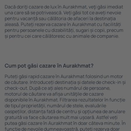
Dacă doriţi cazare de lux în Aurakhmat, veţi găsi imediat
una care să se potrivească. Veți găsi tot ce aveți nevoie
pentru vacanță sau călătoria de afaceri la destinația
aleasă. Puteți rezerva cazare în Aurakhmat cu facilități
pentru persoanele cu dizabilități, sugari și copii, precum
și pentru cei care călătoresc cu animale de companie.
Cum pot găsi cazare în Aurakhmat?
Puteți găsi rapid cazare în Aurakhmat folosind un motor
de căutare. Introduceți destinația și datele de check-in și
check-out. După ce ați ales numărul de persoane,
motorul de căutare va afișa unităţile de cazare
disponibile în Aurakhmat. Filtrarea rezultatelor în funcție
de tipul proprietăţii, numărul de stele, evaluările
oaspeților, distanța față de centru și opțiunea de anulare
gratuită va face căutarea mult mai ușoară. Astfel veți
putea găsi cazare în Aurakhmat în doar câteva minute. În
funcție de nevoile dumneavoastră, puteți rezerva doar