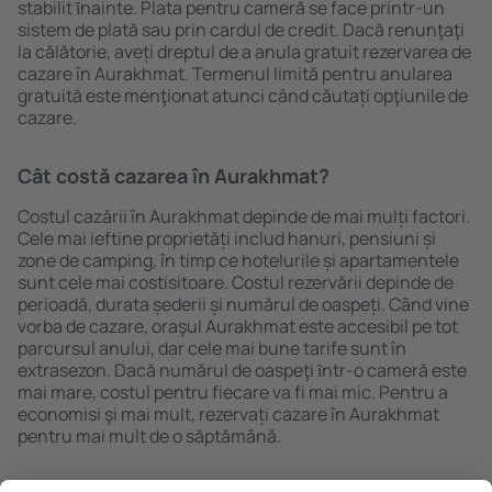
stabilit ȋnainte. Plata pentru cameră se face printr-un
sistem de plată sau prin cardul de credit. Dacă renunţaţi
la călătorie, aveți dreptul de a anula gratuit rezervarea de
cazare în Aurakhmat. Termenul limită pentru anularea
gratuită este menţionat atunci când căutați opţiunile de
cazare.
Cât costă cazarea în Aurakhmat?
Costul cazării în Aurakhmat depinde de mai mulți factori.
Cele mai ieftine proprietăți includ hanuri, pensiuni și
zone de camping, în timp ce hotelurile și apartamentele
sunt cele mai costisitoare. Costul rezervării depinde de
perioadă, durata șederii și numărul de oaspeți. Când vine
vorba de cazare, oraşul Aurakhmat este accesibil pe tot
parcursul anului, dar cele mai bune tarife sunt în
extrasezon. Dacă numărul de oaspeţi ȋntr-o cameră este
mai mare, costul pentru fiecare va fi mai mic. Pentru a
economisi şi mai mult, rezervați cazare în Aurakhmat
pentru mai mult de o săptămână.