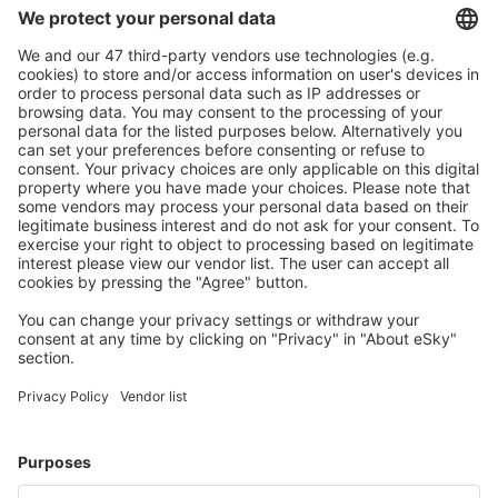
Caută rapid şi uşor
Ofertă adaptată aşteptărilor tale.
Planifică ȋn siguranţă
Rezervare fără griji cu opțiune gratuită de anulare.
Economiseşte mai mult
Prețuri atractive și oferte speciale pentru utilizatorii
conectați.
Cazarea preferată
Alege din peste 1,3 mil. de opţiuni: hoteluri, cabane,
apartamente și altele.
Cele mai căutate cazări de către utilizatorii eSky