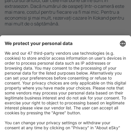
parcursul anului, dar cele mai bune tarife sunt în
extrasezon. Dacă numărul de oaspeţi ȋntr-o cameră este
mai mare, costul pentru fiecare va fi mai mic. Pentru a
economisi şi mai mult, rezervați cazare în Kokand pentru
mai mult de o săptămână.
Caută rapid şi uşor
Ofertă adaptată aşteptărilor tale.
Planifică ȋn siguranţă
Rezervare fără griji cu opțiune gratuită de anulare.
Economiseşte mai mult
Prețuri atractive și oferte speciale pentru utilizatorii
conectați.
Cazarea preferată