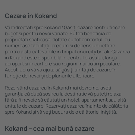
Cazare în Kokand
Vă ȋndreptaţi spre Kokand? Găsiți cazare pentru fiecare
buget şi pentru nevoi variate. Puteți beneficia de
proprietăți spațioase, dotate cu tot confortul, cu
numeroase facilități, precum și de pensiuni ieftine
pentru a sta câteva zile în timpul unui city break. Cazarea
în Kokand este disponibilă în centrul orașului, lângă
aeroport și în cartiere sau regiuni mai puțin populare.
Acest lucru vă va ajuta să găsiţi unităţi de cazare în
funcție de nevoi și de planurile ulterioare.
Rezervând cazarea în Kokand mai devreme, aveți
garanţia că după sosirea la destinație vă puteţi relaxa,
fără a fi nevoie să căutaţi un hotel, apartament sau altă
unitate de cazare. Rezervaţi cazarea înainte de călătoria
spre Kokand și vă veţi bucura de o călătorie liniştită.
Kokand – cea mai bună cazare