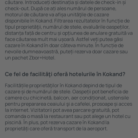
căutare. Introduceți destinația și datele de check-in și
check-out. După ce ați ales numărul de persoane,
motorul de căutare va afișa unităţile de cazare
disponibile în Kokand. Filtrarea rezultatelor în funcție de
tipul proprietăţii, numărul de stele, evaluările oaspeților,
distanța față de centru și opțiunea de anulare gratuită va
face căutarea mult mai ușoară. Astfel veți putea găsi
cazare în Kokand în doar câteva minute. În funcție de
nevoile dumneavoastră, puteți rezerva doar cazare sau
un pachet Zbor+Hotel.
Ce fel de facilităţi oferă hotelurile în Kokand?
Facilitățile proprietăţilor în Kokand depind de tipul de
cazare și de numărul de stele. Oaspeții pot beneficia de
camere cu chicinetă, balcon, aer condiționat, ustensile
pentru prepararea ceaiului şi a cafelei, prosoape și acces
la internet. Vizitatorii pot avea parcare gratuită, pot
comanda o masă la restaurant sau pot alege un hotel cu
piscină. În plus, pot rezerva cazare în Kokand la
proprietăți care oferă transport de la aeroport.