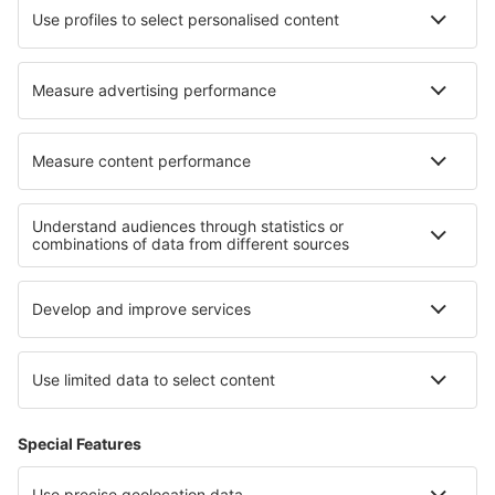
Cazare în Salamanca
Cazare în Rannaküla
Cazare în Ebbs
Cazare în Tanay
Cazare în Buckhead
Cazare în Moreira de Conegos
Cazare în Waikawa
Cazare în Piacenza
Cazare în Fort Gordon
Cazare în Döbrönte
Cele mai bune locuri de cazare - regiuni
Cazare în Dachstein
Cazare in Jacksonville Coast
Cazare in Regiunea Varna
Cazare in Ñuble
Cazare in Cahuita National Park