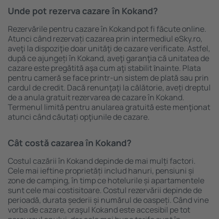
Unde pot rezerva cazare în Kokand?
Rezervările pentru cazare în Kokand pot fi făcute online.
Atunci când rezervați cazarea prin intermediul eSky.ro,
aveţi la dispoziţie doar unităţi de cazare verificate. Astfel,
după ce ajungeți în Kokand, aveţi garanţia că unitatea de
cazare este pregătită aşa cum aţi stabilit ȋnainte. Plata
pentru cameră se face printr-un sistem de plată sau prin
cardul de credit. Dacă renunţaţi la călătorie, aveți dreptul
de a anula gratuit rezervarea de cazare în Kokand.
Termenul limită pentru anularea gratuită este menţionat
atunci când căutați opţiunile de cazare.
Cât costă cazarea în Kokand?
Costul cazării în Kokand depinde de mai mulți factori.
Cele mai ieftine proprietăți includ hanuri, pensiuni și
zone de camping, în timp ce hotelurile și apartamentele
sunt cele mai costisitoare. Costul rezervării depinde de
perioadă, durata șederii și numărul de oaspeți. Când vine
vorba de cazare, oraşul Kokand este accesibil pe tot