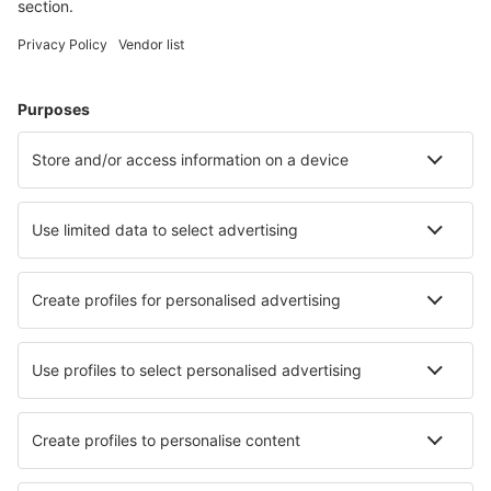
Alege din peste 1,3 mil. de opţiuni: hoteluri, cabane,
apartamente și altele.
Cele mai căutate cazări de către utilizatorii eSky
Cazare în Uzbekistan - Orașe populare
Cazare în Tașkent
Cazare în Samarkand
Cazare în Khiva
Cazare în Aurakhmat
Cazare în Bukhara
Cazare în Namangan
Cazare în Urgench
Cazare în Qo‘qon
Cazare în Andijan
Cazare în Termez
Cele mai bune locuri de cazare - orașe