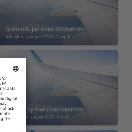
Golden Bujari Hotel Al Dhahran
Al Khobar, 14 august 2026, 2 nopți
DAMMAM
Park Inn by Radisson Dammam
Dammam, 14 august 2026, 2 nopți