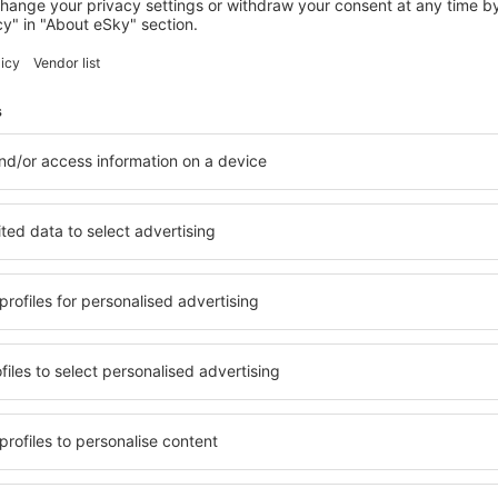
AL KHOBAR
Braira AL Azizya Hotels & resorts
Al Khobar, 14 august 2026, 2 nopți
Vedeți mai multe hoteluri în Dammam
Dammam – cele 
bile în Dammam, astfel încât
O varietate de servicii și o 