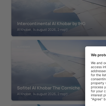
Intercontinental Al Khobar by IHG
Al Khobar, 14 august 2026, 2 nopți
AL KHOBAR
Sofitel Al Khobar The Corniche
Al Khobar, 14 august 2026, 2 nopți