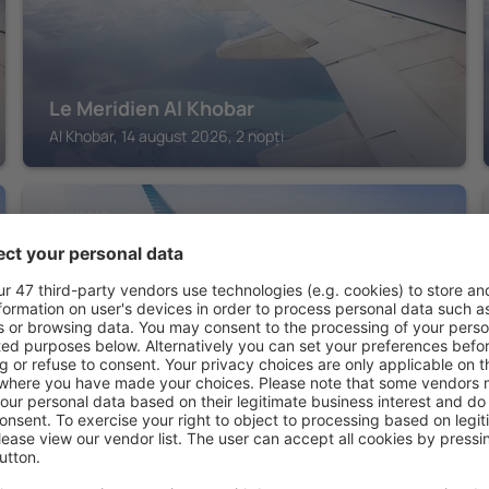
Le Meridien Al Khobar
Al Khobar, 14 august 2026, 2 nopți
AL KHOBAR
Mövenpick Hotel Al Khobar
Al Khobar, 14 august 2026, 2 nopți