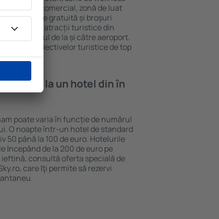
eră, centru comercial, zonă de luat
opii, parcare gratuită și broșuri
interesante atracții turistice din
d și transferul de la și către aeroport.
vizitarea obiectivelor turistice de top
e cazare la un hotel din în
am poate varia în funcție de numărul
lui. O noapte într-un hotel de standard
v 50 până la 100 de euro. Hotelurile
ile ȋncepând de la 200 de euro pe
ieftină, consultă oferta specială de
y.ro, care ȋţi permite să rezervi
stantaneu.