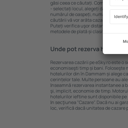
găsi ceea ce căutați. Completați câm
- selectați locul, alegeți data de che
numărul de oaspeți, numărul de camer
căutării vă vor arăta cazarea disponib
Puteți verifica uşor distanța de la hot
metodele de plată și clasificarea hote
Unde pot rezerva hoteluri
Rezervarea cazării pe eSky.ro este o so
economiseşti timp și bani. Foloseşte 
hotelurilor din în Dammam și alege 
cerințelor tale. Multe persoane au al
ȋnseamnă rezervarea instantanee a bile
şi, implicit, economie de timp. Motoru
hotelurilor ieftine sunt disponibile pe
ȋn secţiunea "Cazare". Dacă nu ai gar
loc, verifică dacă unitatea de cazare 