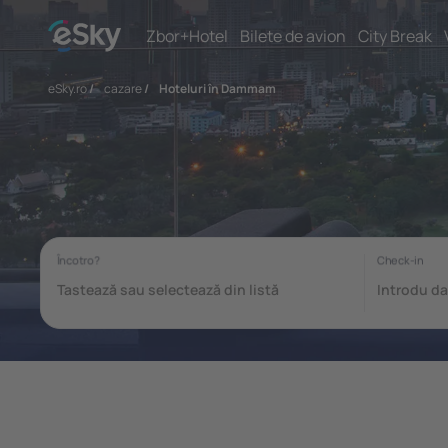
Zbor+Hotel
Bilete de avion
City Break
eSky.ro
/
cazare
/
Hoteluri în Dammam