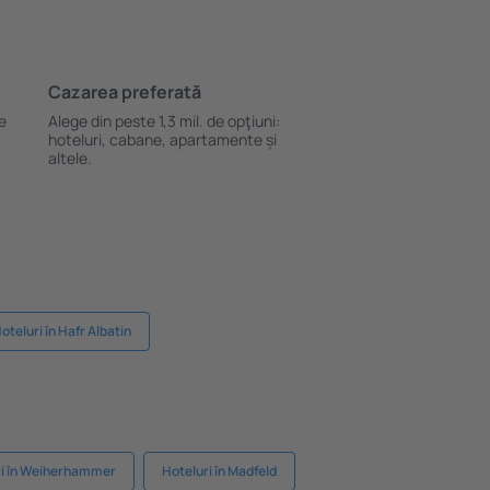
Cazarea preferată
le
Alege din peste 1,3 mil. de opţiuni:
hoteluri, cabane, apartamente și
altele.
oteluri în Hafr Albatin
ri în Weiherhammer
Hoteluri în Madfeld