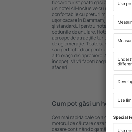
fiecare turist poate găsi cazare potriv
un hotel All-Inclusive cu standarde ȋn
confortabile cu preţuri mici? Cu ajuto
uşor cazare în Dammam} pentru orice 
şi standardul pentru hotel, verificați 
opțiunile de anulare. Hotelurile în D
aproape de atracţiile turistice popula
de aglomerație. Toate sunt disponibi
sau perfecte doar pentru o noapte atun
alte oraşe din apropiere. Alegeți hotelu
începeți să vă faceți bagajele pentru 
afaceri!
Cum pot găsi un hotel în
Cea mai rapidă cale de a găsi un hot
motorul de căutare cazare eSky. Baza
cazare conţinând o gamă largă de opţi