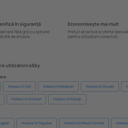
anifică ȋn siguranţă
Economiseşte mai mult
zervare fără griji cu opțiune
Prețuri atractive și oferte specia
atuită de anulare.
pentru utilizatorii conectați.
e utilizatorii eSky
lare
Hoteluri în Taif
Hoteluri în Madinah
Hoteluri în Riyadh
H
Hoteluri în Al Hofuf
Hoteluri în Rabigh
ugusti
Hoteluri în Teguitar
Hoteluri în Mount Carmel
Hotelu