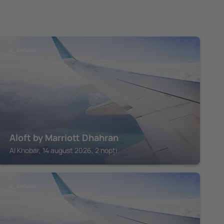
AL KHOBAR
Aloft by Marriott Dhahran
Al Khobar, 14 august 2026, 2 nopți
AL KHOBAR