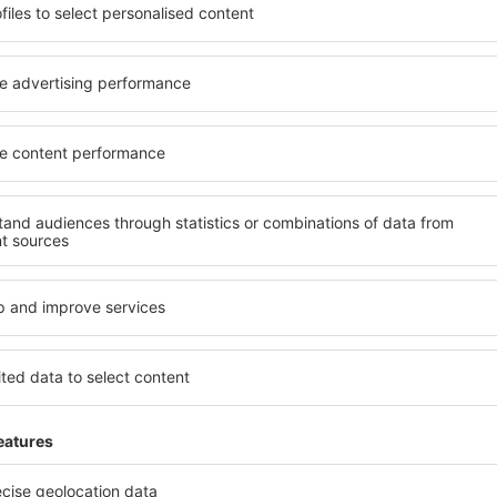
ită nevoilor sale. Preferați
elementele cheie ale unui ho
alte sau preferați hoteluri
bune hoteluri din Dammam g
rul nostru puteți rezerva
pentru servicii și o gamă lar
buget! Selectați destinația
cazare cu standarde ridicate
metodele de plată și
apropiere de principalele di
ammam sunt situate atât
folosi parcarea gratuită și
re, cât și puțin mai departe
care să corespundă perfect ne
le pentru o vacanță lungă
cu standarde ȋnalte să ofere
ci când doriţi să vizitaţi şi
precum spa și fitness, și act
l care vi se potriveşte și
cazare în Dammam este o ale
o vacanţă sau călătorie de
și persoane aflate în călăto
companii care doresc să or
lor.
 Dammam?
Ce fel de facilităţi v
Dammam?
el în Dammam este folosind
 mare de date cu locuri de
Hotelurile în Dammam au dife
uni este o garanție că veți
oaspeți. Cele mai frecvente 