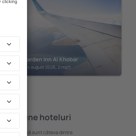
AL KHOBAR
Hilton Garden Inn Al Khobar
Al Khobar, 14 august 2026, 2 nopți
mai bune hoteluri
locație atractivă sunt câteva dintre