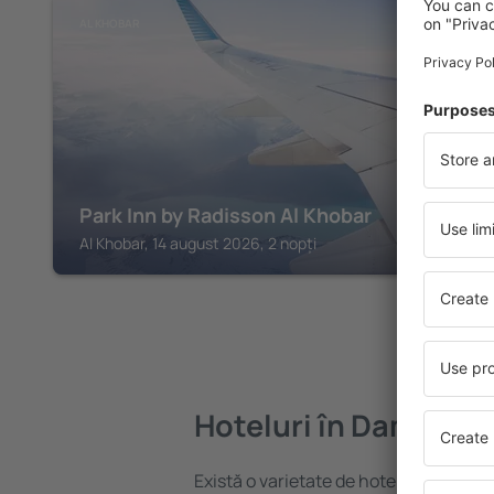
AL KHOBAR
Park Inn by Radisson Al Khobar
Al Khobar, 14 august 2026, 2 nopți
Hoteluri în Dammam
Există o varietate de hoteluri disponi