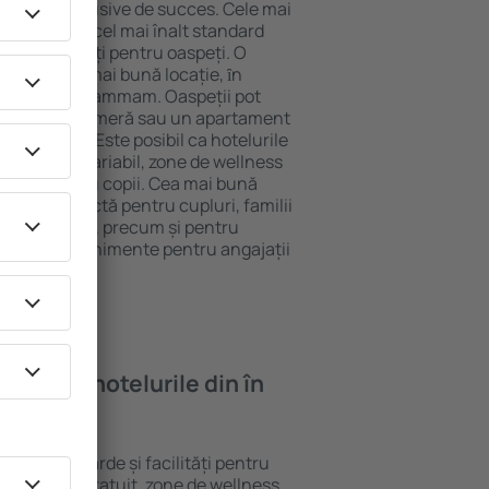
tel All-Inclusive de succes. Cele mai
arantează cel mai înalt standard
gă de facilități pentru oaspeți. O
 oferă cea mai bună locație, ȋn
stracţii din Dammam. Oaspeții pot
 pot alege o cameră sau un apartament
voilor lor. Este posibil ca hotelurile
 un meniu variabil, zone de wellness
ivități pentru copii. Cea mai bună
gere perfectă pentru cupluri, familii
rie de afaceri, precum și pentru
ganizeze evenimente pentru angajații
oi găsi ȋn hotelurile din în
rite standarde și facilități pentru
sunt Wi-Fi gratuit, zone de wellness