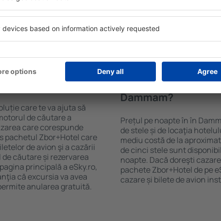
purile motorului de căutare
cu SPA, mini bar/seif în cam
ck-in și check-out, adăugați
masa, zonă de joacă pentru c
e şi gata! Rezultatele
informative despre cele mai 
ilă ȋn perioada selectată.
zonă. Unele proprietăți inclu
el ȋn centrul orașului,
Uneori, acestea încurajează 
lului.
în Dammam.
 ȋn în Dammam?
Cât costă o noapte d
Dammam?
luție care te va ajuta să
motorul de căutare a
Prețul pe noapte în în Damm
cazarea care corespunde
de stele și de locaţia hotelu
es pachetul Zbor+Hotel care
mediu costă de la aproximati
telor de avion şi a cazării
de cinci stele sunt disponib
l de căutare și rezervarea
noapte. Dacă doreşti cazare 
 pagina principală a eSky.ro,
pachete Zbor+Hotel de pe eSk
anţia că excursia va avea
cazare și bilete de avion in
permite anularea gratuită.