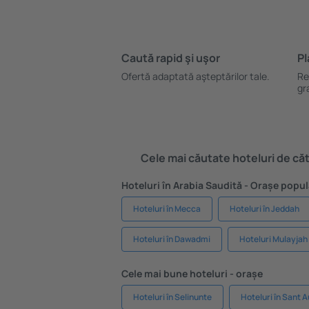
Caută rapid şi uşor
Pl
Ofertă adaptată aşteptărilor tale.
Re
gr
Cele mai căutate hoteluri de cătr
Hoteluri în Arabia Saudită - Orașe popu
Hoteluri în Mecca
Hoteluri în Jeddah
Hoteluri în Dawadmi
Hoteluri Mulayjah
Cele mai bune hoteluri - orașe
Hoteluri în Selinunte
Hoteluri în Sant A