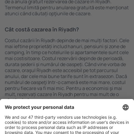
de a anula gratuit rezervarea de cazare în Riyadh.
Termenul limită pentru anularea gratuită este menţionat
atunci când căutați opţiunile de cazare.
Cât costă cazarea în Riyadh?
Costul cazării în Riyadh depinde de mai mulți factori. Cele
mai ieftine proprietăți includ hanuri, pensiuni și zone de
camping, în timp ce hotelurile și apartamentele sunt cele
mai costisitoare. Costul rezervării depinde de perioadă,
durata șederii și numărul de oaspeți. Când vine vorba de
cazare, oraşul Riyadh este accesibil pe tot parcursul
anului, dar cele mai bune tarife sunt în extrasezon. Dacă
numărul de oaspeţi ȋntr-o cameră este mai mare, costul
pentru fiecare va fi mai mic. Pentru a economisi şi mai
mult, rezervați cazare în Riyadh pentru mai mult de o
săptămână.
Caută rapid şi uşor