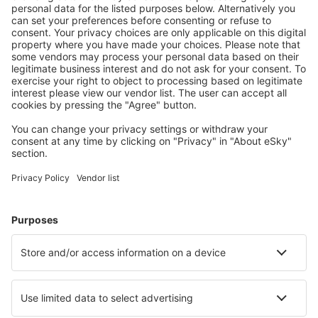
Ofertă adaptată aşteptărilor tale.
Planifică ȋn siguranţă
Rezervare fără griji cu opțiune gratuită de anulare.
Economiseşte mai mult
Prețuri atractive și oferte speciale pentru utilizatorii
conectați.
Cazarea preferată
Alege din peste 1,3 mil. de opţiuni: hoteluri, cabane,
apartamente și altele.
Cele mai căutate cazări de către utilizatorii eSky
Cazare în Arabia Saudită - Orașe populare