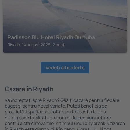
Radisson Blu Hotel Riyadh Qurtuba
Riyadh, 14 august 2026, 2 nopți
Vedeţi alte oferte
Cazare în Riyadh
Vă ȋndreptaţi spre Riyadh? Găsiți cazare pentru fiecare
buget şi pentru nevoi variate. Puteți beneficia de
proprietăți spațioase, dotate cu tot confortul, cu
numeroase facilități, precum și de pensiuni ieftine
pentru a sta câteva zile în timpul unui city break. Cazarea
în Riyadh este disponibilă în centrul orașului, lângă