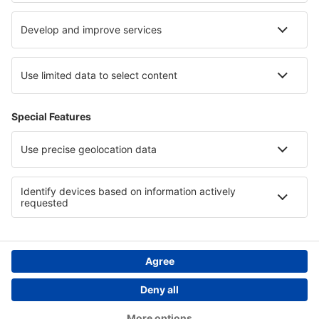
Cele mai bune locuri de cazare - regiuni
Cazare in Masuria
Cazare Vidin province
Cazare in Parcul Național Poleski
Cazare in Zacatecas
Cazare in Costa del Maresme