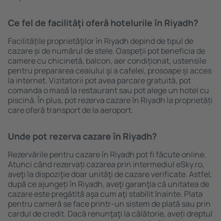
Ce fel de facilităţi oferă hotelurile în Riyadh?
Facilitățile proprietăţilor în Riyadh depind de tipul de
cazare și de numărul de stele. Oaspeții pot beneficia de
camere cu chicinetă, balcon, aer condiționat, ustensile
pentru prepararea ceaiului şi a cafelei, prosoape și acces
la internet. Vizitatorii pot avea parcare gratuită, pot
comanda o masă la restaurant sau pot alege un hotel cu
piscină. În plus, pot rezerva cazare în Riyadh la proprietăți
care oferă transport de la aeroport.
Unde pot rezerva cazare în Riyadh?
Rezervările pentru cazare în Riyadh pot fi făcute online.
Atunci când rezervați cazarea prin intermediul eSky.ro,
aveţi la dispoziţie doar unităţi de cazare verificate. Astfel,
după ce ajungeți în Riyadh, aveţi garanţia că unitatea de
cazare este pregătită aşa cum aţi stabilit ȋnainte. Plata
pentru cameră se face printr-un sistem de plată sau prin
cardul de credit. Dacă renunţaţi la călătorie, aveți dreptul