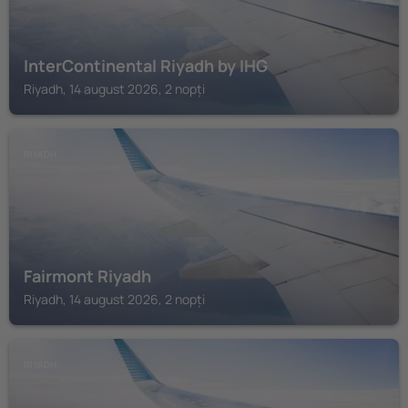
InterContinental Riyadh by IHG
Riyadh, 14 august 2026, 2 nopți
RIYADH
Fairmont Riyadh
Riyadh, 14 august 2026, 2 nopți
RIYADH