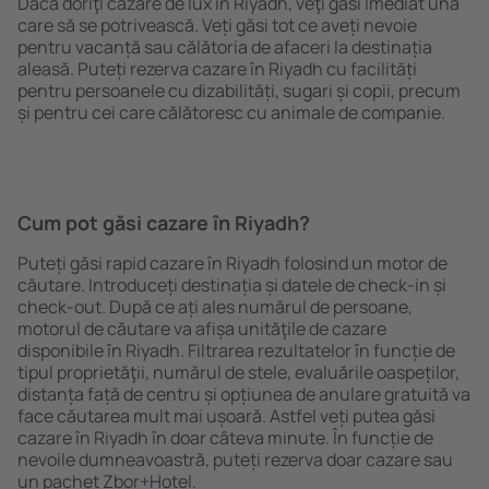
Dacă doriţi cazare de lux în Riyadh, veţi găsi imediat una
care să se potrivească. Veți găsi tot ce aveți nevoie
pentru vacanță sau călătoria de afaceri la destinația
aleasă. Puteți rezerva cazare în Riyadh cu facilități
pentru persoanele cu dizabilități, sugari și copii, precum
și pentru cei care călătoresc cu animale de companie.
Cum pot găsi cazare în Riyadh?
Puteți găsi rapid cazare în Riyadh folosind un motor de
căutare. Introduceți destinația și datele de check-in și
check-out. După ce ați ales numărul de persoane,
motorul de căutare va afișa unităţile de cazare
disponibile în Riyadh. Filtrarea rezultatelor în funcție de
tipul proprietăţii, numărul de stele, evaluările oaspeților,
distanța față de centru și opțiunea de anulare gratuită va
face căutarea mult mai ușoară. Astfel veți putea găsi
cazare în Riyadh în doar câteva minute. În funcție de
nevoile dumneavoastră, puteți rezerva doar cazare sau
un pachet Zbor+Hotel.