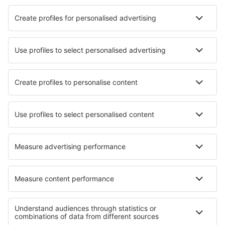
Cazare în Taif
Cazare în Madinah
Cazare în Abha
Cazare în Mecca
Cazare în Jeddah
Cazare în Tabuk
Cazare în Al Jubayl Industrial City
Cazare în Al-Zilfi
Cazare în Qaisumah
Cazare în Al Hofuf
Cele mai bune locuri de cazare - orașe
Cazare în Vandiperiyar
Cazare în Saint-Germain-en-Coglès
Cazare în Chicoloapan de Juarez
Cazare în El Minya
Cazare în Esch-sur-Sure
Cazare în Norton
Cazare Murtas
Cazare în Neuburg an der Donau
Cazare în Sellano
Cazare Longueval