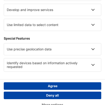
Cele mai bune locuri de cazare - regiuni
Cazare in Parcul Național „Ujście Warty”
Cazare in Svalbard Archipelago
Cazare in Podlachia
Cazare in Djerba Island
Cazare in Southern Transdanubia