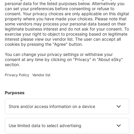
Ofertă adaptată aşteptărilor tale.
Planifică ȋn siguranţă
Rezervare fără griji cu opțiune gratuită de anulare.
Economiseşte mai mult
Prețuri atractive și oferte speciale pentru utilizatorii
conectați.
Cazarea preferată
Alege din peste 1,3 mil. de opţiuni: hoteluri, cabane,
apartamente și altele.
Cele mai căutate cazări de către utilizatorii eSky
Cazare în Arabia Saudită - Orașe populare