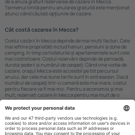
de a anula gratuit rezervarea de cazare în Mecca.
Termenul limită pentru anularea gratuită este menţionat
atunci când căutați opţiunile de cazare.
Cât costă cazarea în Mecca?
Costul cazării în Mecca depinde de mai mulți factori. Cele
mai ieftine proprietăți includ hanuri, pensiuni și zone de
camping, în timp ce hotelurile și apartamentele sunt cele
mai costisitoare. Costul rezervării depinde de perioadă,
durata șederii și numărul de oaspeți. Când vine vorba de
cazare, oraşul Mecca este accesibil pe tot parcursul
anului, dar cele mai bune tarife sunt în extrasezon. Dacă
numărul de oaspeţi ȋntr-o cameră este mai mare, costul
pentru fiecare va fi mai mic. Pentru a economisi şi mai
mult, rezervați cazare în Mecca pentru mai mult de o
săptămână.
Caută rapid şi uşor