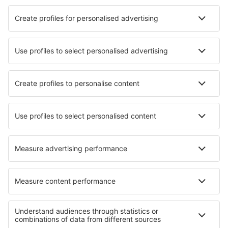
Cazare în Taif
Cazare în Jeddah
Cazare în Madinah
Cazare în Riyadh
Cazare în Abha
Cazare în Buraidah
Cazare în Rabigh
Cazare în Yanbu
Cazare Birzayn
Cazare în Farasān
Cele mai bune locuri de cazare - orașe
Cazare în S-charl
Cazare în Salm
Cazare Qaarsut
Cazare în Uscio
Cazare în Leányfalu
Cazare Hohenweiler
Cazare în Travanca
Cazare în Steinkjer
Cazare în Muga De Sayago
Cazare în Drees