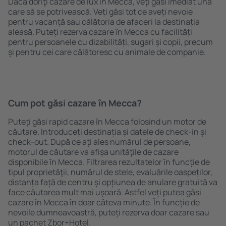
Dacă doriţi cazare de lux în Mecca, veţi găsi imediat una
care să se potrivească. Veți găsi tot ce aveți nevoie
pentru vacanță sau călătoria de afaceri la destinația
aleasă. Puteți rezerva cazare în Mecca cu facilități
pentru persoanele cu dizabilități, sugari și copii, precum
și pentru cei care călătoresc cu animale de companie.
Cum pot găsi cazare în Mecca?
Puteți găsi rapid cazare în Mecca folosind un motor de
căutare. Introduceți destinația și datele de check-in și
check-out. După ce ați ales numărul de persoane,
motorul de căutare va afișa unităţile de cazare
disponibile în Mecca. Filtrarea rezultatelor în funcție de
tipul proprietăţii, numărul de stele, evaluările oaspeților,
distanța față de centru și opțiunea de anulare gratuită va
face căutarea mult mai ușoară. Astfel veți putea găsi
cazare în Mecca în doar câteva minute. În funcție de
nevoile dumneavoastră, puteți rezerva doar cazare sau
un pachet Zbor+Hotel.