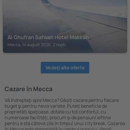
Al Ghufran Safwah Hotel Makkah
Mecca, 14 august 2026, 2 nopți
Vedeţi alte oferte
Cazare în Mecca
Vă ȋndreptaţi spre Mecca? Găsiți cazare pentru fiecare
buget şi pentru nevoi variate. Puteți beneficia de
proprietăți spațioase, dotate cu tot confortul, cu
numeroase facilități, precum și de pensiuni ieftine
pentru a sta câteva zile în timpul unui city break. Cazarea
în Mecca este disponibilă în centrul orașului, lângă