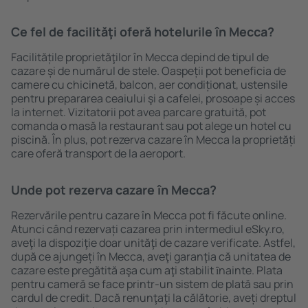
Ce fel de facilităţi oferă hotelurile în Mecca?
Facilitățile proprietăţilor în Mecca depind de tipul de
cazare și de numărul de stele. Oaspeții pot beneficia de
camere cu chicinetă, balcon, aer condiționat, ustensile
pentru prepararea ceaiului şi a cafelei, prosoape și acces
la internet. Vizitatorii pot avea parcare gratuită, pot
comanda o masă la restaurant sau pot alege un hotel cu
piscină. În plus, pot rezerva cazare în Mecca la proprietăți
care oferă transport de la aeroport.
Unde pot rezerva cazare în Mecca?
Rezervările pentru cazare în Mecca pot fi făcute online.
Atunci când rezervați cazarea prin intermediul eSky.ro,
aveţi la dispoziţie doar unităţi de cazare verificate. Astfel,
după ce ajungeți în Mecca, aveţi garanţia că unitatea de
cazare este pregătită aşa cum aţi stabilit ȋnainte. Plata
pentru cameră se face printr-un sistem de plată sau prin
cardul de credit. Dacă renunţaţi la călătorie, aveți dreptul