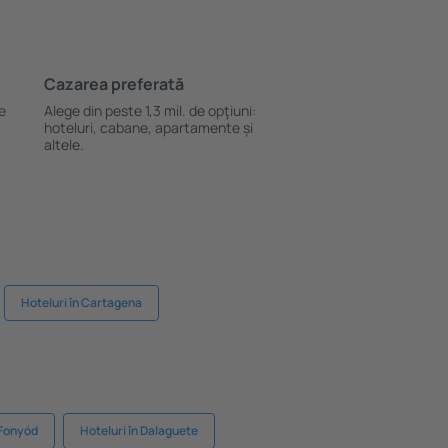
Cazarea preferată
le
Alege din peste 1,3 mil. de opţiuni:
hoteluri, cabane, apartamente și
altele.
Hoteluri în Cartagena
 Fonyód
Hoteluri în Dalaguete