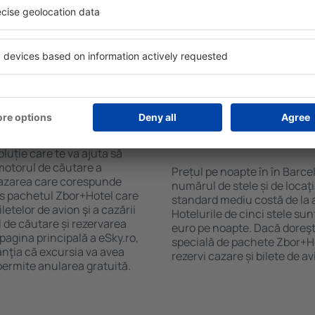
purile motorului de căutare
cu SPA, mini bar/seif în cam
ck-in și check-out, adăugați
masa, zonă de joacă pentru c
e şi gata! Rezultatele
informative despre cele mai 
ilă ȋn perioada selectată.
zonă. Unele proprietăți inclu
el ȋn centrul orașului,
Uneori, acestea încurajează 
lului.
în Barcelona.
n în Barcelona?
Cât costă o noapte d
Barcelona?
luție care te va ajuta să
motorul de căutare a
Prețul pe noapte în în Barce
 cazarea care corespunde
numărul de stele și de locaţ
es pachetul Zbor+Hotel care
standard mediu costă de la 
telor de avion şi a cazării
Hotelurile de cinci stele su
l de căutare și rezervarea
euro pe noapte. Dacă doreşti
 pagina principală a eSky.ro,
specială de pachete Zbor+Hot
anţia că excursia va avea
rezervi cazare și bilete de a
permite anularea gratuită.