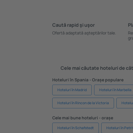
Caută rapid şi uşor
Pl
Ofertă adaptată aşteptărilor tale.
Re
gr
Cele mai căutate hoteluri de cătr
Hoteluri în Spania - Orașe populare
Hoteluri în Madrid
Hoteluri în Marbella
Hoteluri în Rincon de la Victoria
Hotelur
Cele mai bune hoteluri - orașe
Hoteluri în Schafstedt
Hoteluri în Petri