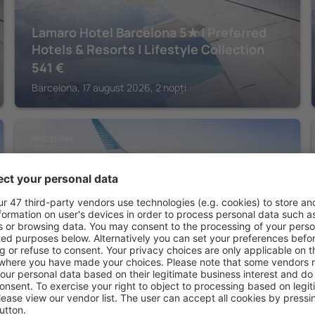
Lamaro Hotel Barcelona 5★ | Preferred
Hotels & Resorts | Lifestyle Collection
541
€
Barcelona, 17 august 2026, 2 nopți
BARCELONA
Almanac Barcelona
1.019
€
Barcelona, 20 august 2026, 2 nopți