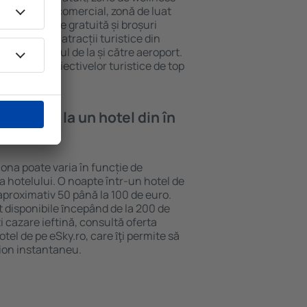
eră, centru comercial, zonă de luat
opii, parcare gratuită și broșuri
interesante atracții turistice din
d și transferul de la și către aeroport.
vizitarea obiectivelor turistice de top
e cazare la un hotel din în
lona poate varia în funcție de
ia hotelului. O noapte într-un hotel de
aproximativ 50 până la 100 de euro.
nt disponibile ȋncepând de la 200 de
 cazare ieftină, consultă oferta
el de pe eSky.ro, care ȋţi permite să
vion instantaneu.