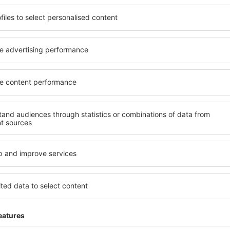
ită nevoilor sale. Preferați
elementele cheie ale unui ho
alte sau preferați hoteluri
bune hoteluri din Barcelona
rul nostru puteți rezerva
pentru servicii și o gamă lar
e buget! Selectați
cazare cu standarde ridicate
 verificați metodele de plată
apropiere de principalele dis
Barcelona sunt situate atât
folosi parcarea gratuită și
re, cât și puțin mai departe
care să corespundă perfect ne
le pentru o vacanță lungă
cu standarde ȋnalte să ofere
ci când doriţi să vizitaţi şi
precum spa și fitness, și act
l care vi se potriveşte și
cazare în Barcelona este o a
o vacanţă sau călătorie de
și persoane aflate în călăto
companii care doresc să or
lor.
arcelona?
Ce fel de facilităţi v
Barcelona?
 în Barcelona este folosind
 mare de date cu locuri de
Hotelurile în Barcelona au di
uni este o garanție că veți
oaspeți. Cele mai frecvente 