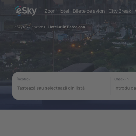
Zbor+Hotel
Bilete de avion
City Break
eSky.ro
/
cazare
/
Hoteluri în Barcelona