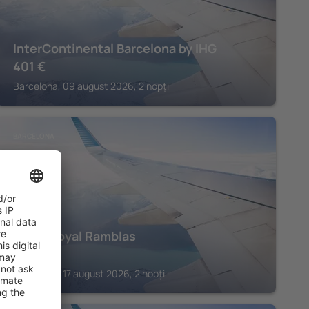
InterContinental Barcelona by IHG
401
€
Barcelona, 09 august 2026, 2 nopți
BARCELONA
Hotel Royal Ramblas
426
€
Barcelona, 17 august 2026, 2 nopți