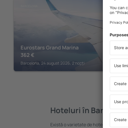
BARCELONA
Eurostars Grand Marina
362
€
Barcelona, 24 august 2026, 2 nopți
Hoteluri în Barcelon
Există o varietate de hoteluri disponib