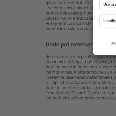
găsi ceea ce căutați. Completați câm
- selectați locul, alegeți data de che
numărul de oaspeți, numărul de camer
căutării vă vor arăta cazarea disponib
Puteți verifica uşor distanța de la hot
metodele de plată și clasificarea hote
Unde pot rezerva hoteluri ȋ
Rezervarea cazării pe eSky.ro este o so
economiseşti timp și bani. Foloseşte 
hotelurilor din în Barcelona și alege
cerințelor tale. Multe persoane au al
ȋnseamnă rezervarea instantanee a bile
şi, implicit, economie de timp. Motoru
hotelurilor ieftine sunt disponibile pe
ȋn secţiunea "Cazare". Dacă nu ai gar
loc, verifică dacă unitatea de cazare 