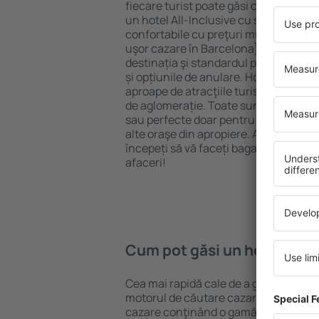
fiecare turist poate găsi cazare potriv
un hotel All-Inclusive cu standarde ȋn
confortabile cu preţuri mici? Cu ajuto
uşor cazare în Barcelona} pentru oric
destinația şi standardul pentru hotel,
și opțiunile de anulare. Hotelurile în 
aproape de atracţiile turistice popula
de aglomerație. Toate sunt disponibi
sau perfecte doar pentru o noapte atun
alte oraşe din apropiere. Alegeți hotelu
începeți să vă faceți bagajele pentru 
afaceri!
Cum pot găsi un hotel în B
Cea mai rapidă cale de a găsi un hotel
motorul de căutare cazare eSky. Baza
cazare conţinând o gamă largă de opţi