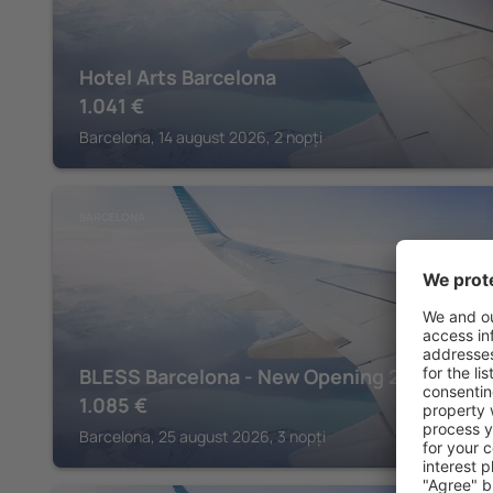
Hotel Arts Barcelona
1.041
€
Barcelona, 14 august 2026, 2 nopți
BARCELONA
BLESS Barcelona - New Opening 2026
1.085
€
Barcelona, 25 august 2026, 3 nopți