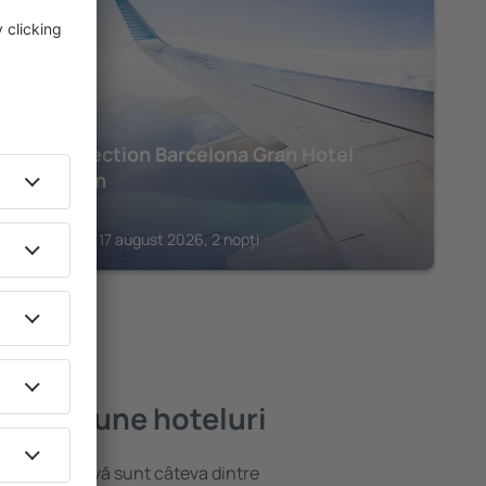
BARCELONA
NH Collection Barcelona Gran Hotel
Calderón
476
€
Barcelona, 17 august 2026, 2 nopți
e mai bune hoteluri
locație atractivă sunt câteva dintre