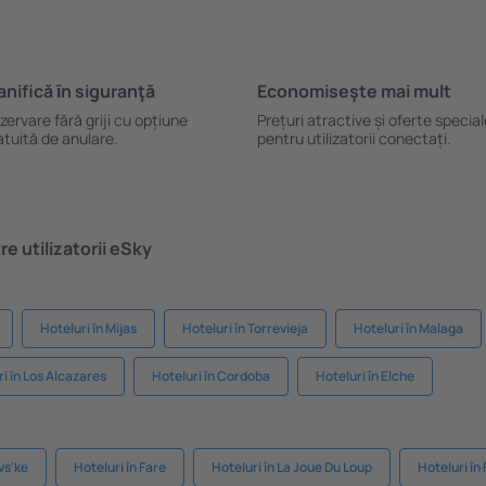
anifică ȋn siguranţă
Economiseşte mai mult
zervare fără griji cu opțiune
Prețuri atractive și oferte specia
atuită de anulare.
pentru utilizatorii conectați.
e utilizatorii eSky
Hoteluri în Mijas
Hoteluri în Torrevieja
Hoteluri în Malaga
i în Los Alcazares
Hoteluri în Cordoba
Hoteluri în Elche
vs'ke
Hoteluri în Fare
Hoteluri în La Joue Du Loup
Hoteluri în