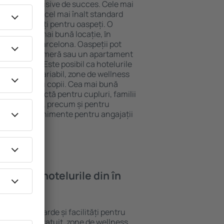
tel All-Inclusive de succes. Cele mai
 garantează cel mai înalt standard
gă de facilități pentru oaspeți. O
 oferă cea mai bună locație, ȋn
tracţii din Barcelona. Oaspeții pot
 pot alege o cameră sau un apartament
voilor lor. Este posibil ca hotelurile
 un meniu variabil, zone de wellness
ivități pentru copii. Cea mai bună
legere perfectă pentru cupluri, familii
rie de afaceri, precum și pentru
ganizeze evenimente pentru angajații
oi găsi ȋn hotelurile din în
ferite standarde și facilități pentru
sunt Wi-Fi gratuit, zone de wellness