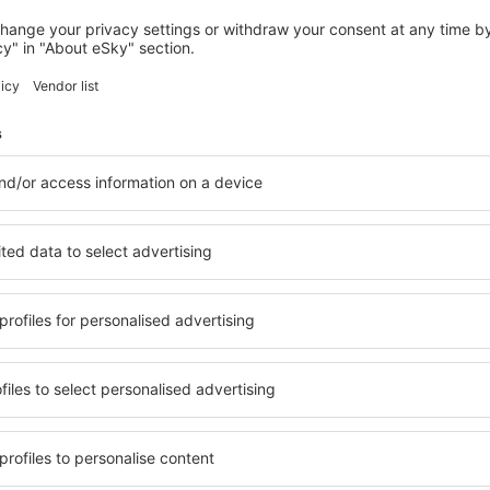
BARCELONA
Barceló Raval
383
€
Barcelona, 09 august 2026, 2 nopți
Vedeți mai multe hoteluri în Barcelona
a
Barcelona – cel
ile în Barcelona, astfel încât
O varietate de servicii și o 