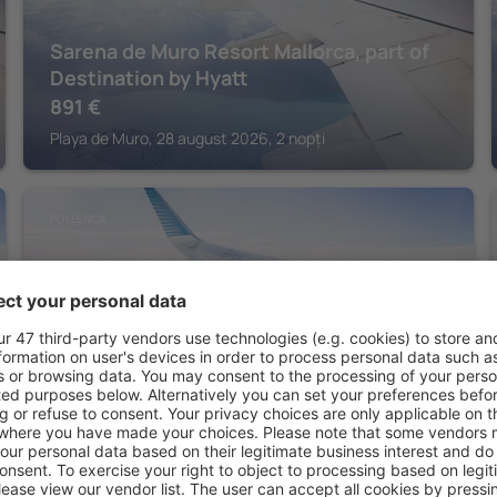
Sarena de Muro Resort Mallorca, part of
Destination by Hyatt
891
€
Playa de Muro, 28 august 2026, 2 nopți
POLLENCA
Can Aulí Luxury Retreat
1.070
€
Pollenca, 28 august 2026, 2 nopți