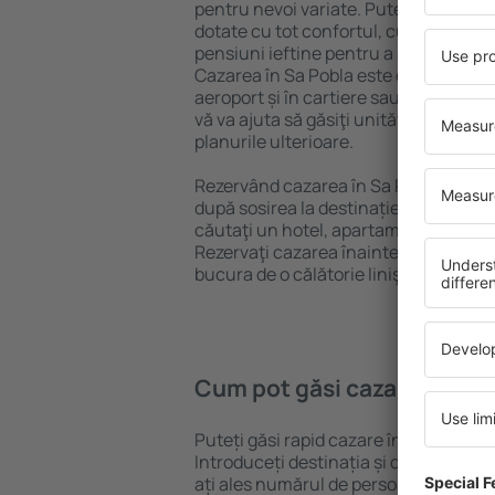
pentru nevoi variate. Puteți beneficia
dotate cu tot confortul, cu numeroase 
pensiuni ieftine pentru a sta câteva zi
Cazarea în Sa Pobla este disponibilă î
aeroport și în cartiere sau regiuni ma
vă va ajuta să găsiţi unităţi de cazare 
planurile ulterioare.
Rezervând cazarea în Sa Pobla mai de
după sosirea la destinație vă puteţi rel
căutaţi un hotel, apartament sau altă
Rezervaţi cazarea înainte de călătoria
bucura de o călătorie liniştită.
Cum pot găsi cazare în Sa 
Puteți găsi rapid cazare în Sa Pobla f
Introduceți destinația și datele de c
ați ales numărul de persoane, motorul