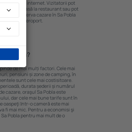
e și acces la internet. Vizitatorii pot
comanda o masă la restaurant sau pot
 plus, pot rezerva cazare în Sa Pobla
nsport de la aeroport.
n Sa Pobla?
epinde de mai mulți factori. Cele mai
nuri, pensiuni și zone de camping, în
mentele sunt cele mai costisitoare.
 perioadă, durata șederii și numărul
de cazare, oraşul Sa Pobla este
ului, dar cele mai bune tarife sunt în
e oaspeţi ȋntr-o cameră este mai
va fi mai mic. Pentru a economisi şi
n Sa Pobla pentru mai mult de o