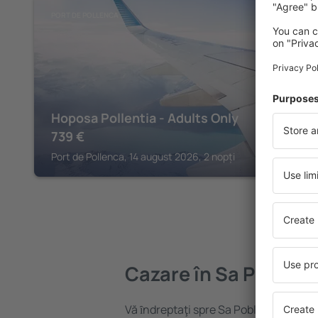
PORT DE POLLENCA
Hoposa Pollentia - Adults Only
739
€
Port de Pollenca, 14 august 2026, 2 nopți
Cazare în Sa Pobla
Vă ȋndreptaţi spre Sa Pobla? Găsiți ca