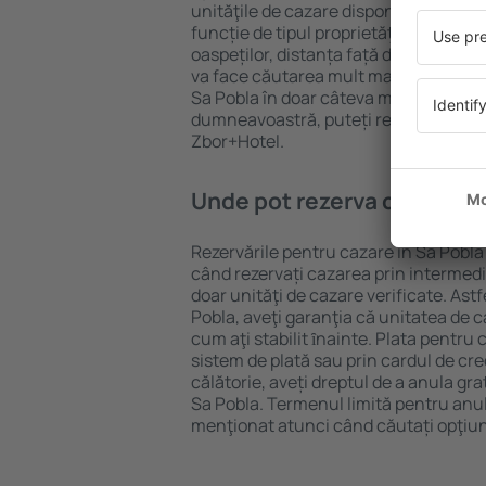
unităţile de cazare disponibile în Sa Po
funcție de tipul proprietăţii, numărul 
oaspeților, distanța față de centru și
va face căutarea mult mai ușoară. Ast
Sa Pobla în doar câteva minute. În fu
dumneavoastră, puteți rezerva doar 
Zbor+Hotel.
Unde pot rezerva cazare în
Rezervările pentru cazare în Sa Pobla 
când rezervați cazarea prin intermediul
doar unităţi de cazare verificate. Astf
Pobla, aveţi garanţia că unitatea de 
cum aţi stabilit ȋnainte. Plata pentru
sistem de plată sau prin cardul de cre
călătorie, aveți dreptul de a anula gra
Sa Pobla. Termenul limită pentru anul
menţionat atunci când căutați opţiun