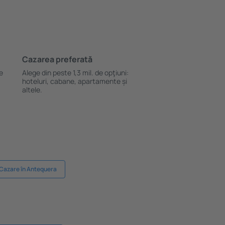
Cazarea preferată
le
Alege din peste 1,3 mil. de opţiuni:
hoteluri, cabane, apartamente și
altele.
Cazare în Antequera