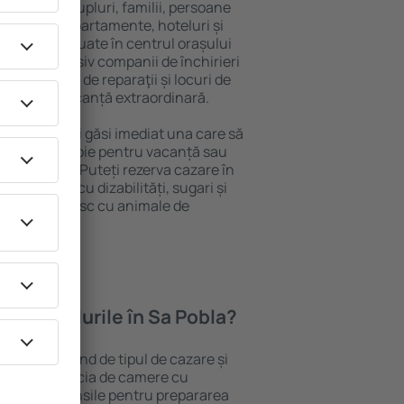
 persoană, cupluri, familii, persoane
i pot sta în apartamente, hoteluri și
e și sunt situate în centrul orașului
ropiere, inclusiv companii de închirieri
ine, centre de reparaţii și locuri de
antează o vacanță extraordinară.
Sa Pobla, veţi găsi imediat una care să
t ce aveți nevoie pentru vacanță sau
nația aleasă. Puteți rezerva cazare în
 persoanele cu dizabilități, sugari și
care călătoresc cu animale de
oferă hotelurile în Sa Pobla?
 Sa Pobla depind de tipul de cazare și
ii pot beneficia de camere cu
ționat, ustensile pentru prepararea