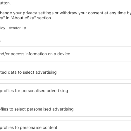
PORT DE POLLENCA
Hotel Illa D'Or
997
€
Port de Pollenca, 14 august 2026, 2 nopți
Vedeţi mai multe oferte în Sa Pobla
Sa Pobla – cea 
zare pentru fiecare buget şi
Puteți alege dintr-o ofertă v