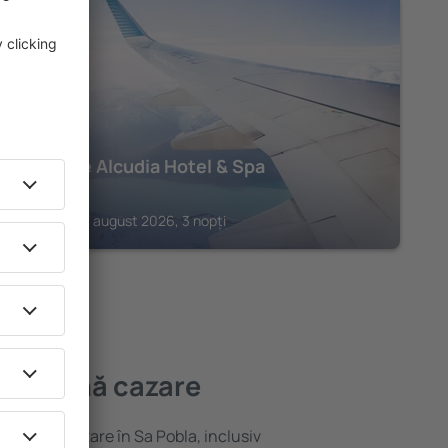
ALCUDIA
Bahia de Alcudia Hotel & Spa
775
€
Alcudia, 20 august 2026, 3 nopți
mai bună cazare
ariată de cazare în Sa Pobla, inclusiv