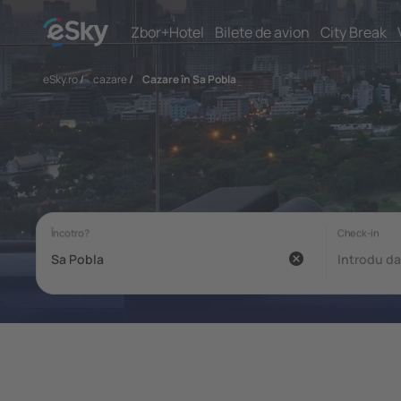
Zbor+Hotel
Bilete de avion
City Break
eSky.ro
/
cazare
/
Cazare în Sa Pobla