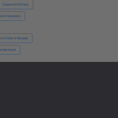
Cazare în Portsoy
re în Havelock
re în Sierra Nevada
ta Marmară