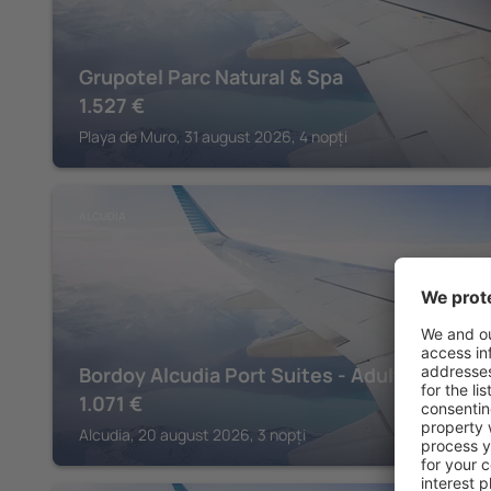
Grupotel Parc Natural & Spa
1.527
€
Playa de Muro, 31 august 2026, 4 nopți
ALCUDIA
Bordoy Alcudia Port Suites - Adult Only
1.071
€
Alcudia, 20 august 2026, 3 nopți