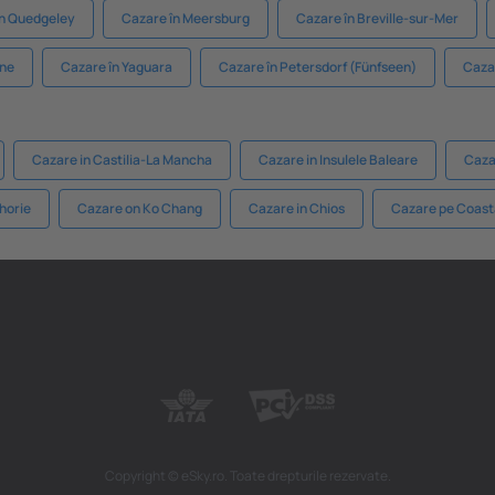
în Quedgeley
Cazare în Meersburg
Cazare în Breville-sur-Mer
ne
Cazare în Yaguara
Cazare în Petersdorf (Fünfseen)
Caza
Cazare in Castilia-La Mancha
Cazare in Insulele Baleare
Caza
horie
Cazare on Ko Chang
Cazare in Chios
Cazare pe Coas
Copyright © eSky.ro. Toate drepturile rezervate.