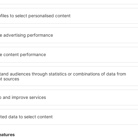
 de proprietăți spațioase,
proprietăți pentru o singură
facilități, precum și de
ȋn vârstă și grupuri. Oaspeţi
le în timpul unui city break.
pensiuni care oferă intimitat
n centrul orașului, lângă
Sa Pobla. Facilitățile din ap
i puțin populare. Acest lucru
auto, transport public, magaz
în funcție de nevoi și de
relaxare sau distracţie, gar
Dacă doriţi cazare de lux în 
vreme, aveți garanţia că
se potrivească. Veți găsi to
axa, fără a fi nevoie să
călătoria de afaceri la desti
 unitate de cazare.
Sa Pobla cu facilități pentru
 spre Sa Pobla și vă veţi
copii, precum și pentru cei 
companie.
Pobla?
Ce fel de facilităţi 
olosind un motor de căutare.
Facilitățile proprietăţilor în
heck-in și check-out. După ce
de numărul de stele. Oaspeț
 de căutare va afișa
chicinetă, balcon, aer condi