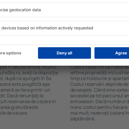
bla. Filtrarea rezultatelor în
ceaiului şi a cafelei, prosoap
de stele, evaluările
avea parcare gratuită, pot 
 opțiunea de anulare gratuită
alege un hotel cu piscină. În
fel veți putea găsi cazare în
la proprietăți care oferă tra
ncție de nevoile
cazare sau un pachet
 Sa Pobla?
Cât costă cazarea î
pot fi făcute online. Atunci
Costul cazării în Sa Pobla d
 eSky.ro, aveţi la dispoziţie
ieftine proprietăți includ ha
el, după ce ajungeți în Sa
timp ce hotelurile și aparta
cazare este pregătită aşa
Costul rezervării depinde de
 cameră se face printr-un
de oaspeți. Când vine vorba 
dit. Dacă renunţaţi la
accesibil pe tot parcursul an
tuit rezervarea de cazare în
extrasezon. Dacă numărul d
area gratuită este
mare, costul pentru fiecare 
ile de cazare.
mai mult, rezervați cazare î
săptămână.