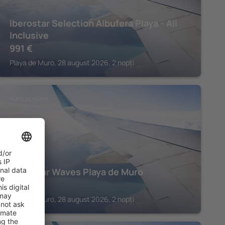
Iberostar Selection Albufera Playa - All
Inclusive
991
€
Playa de Muro, 28 august 2026, 2 nopți
PLAYA DE MURO
Iberostar Waves Playa de Muro
735
€
Playa de Muro, 28 august 2026, 2 nopți