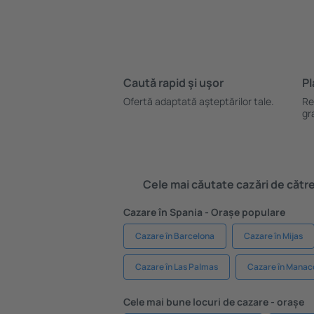
Caută rapid şi uşor
Pl
Ofertă adaptată aşteptărilor tale.
Re
gr
Cele mai căutate cazări de către 
Cazare în Spania - Orașe populare
Cazare în Barcelona
Cazare în Mijas
Cazare în Las Palmas
Cazare în Manac
Cele mai bune locuri de cazare - orașe