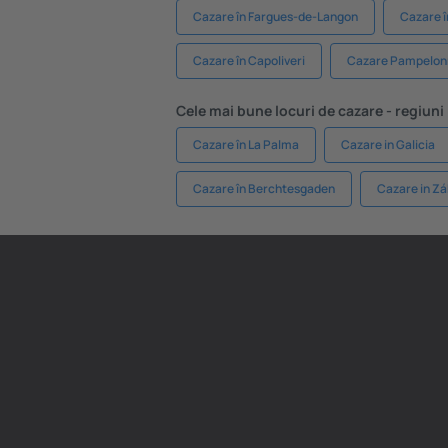
Cazare în Fargues-de-Langon
Cazare 
Cazare în Capoliveri
Cazare Pampelon
Cele mai bune locuri de cazare - regiuni
Cazare în La Palma
Cazare in Galicia
Cazare în Berchtesgaden
Cazare in Zá