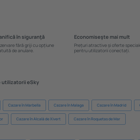
anifică ȋn siguranţă
Economiseşte mai mult
zervare fără griji cu opțiune
Prețuri atractive și oferte specia
atuită de anulare.
pentru utilizatorii conectați.
utilizatorii eSky
Cazare în Marbella
Cazare în Malaga
Cazare în Madrid
or
Cazare în Alcalà de Xivert
Cazare în Roquetas de Mar