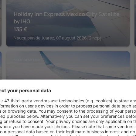
Holiday Inn Express Mexico City Satelite
by IHG
135
€
Naucalpan de Juarez, 07 august 2026, 2 nopți
STATE OF MEXICO
NH Mexico City Valle Dorado
129
€
Mexico City, 07 august 2026, 2 nopți