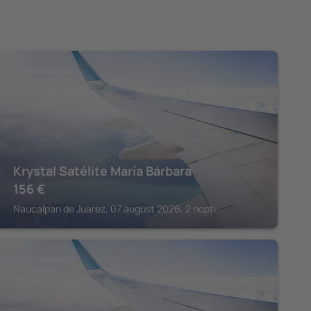
STATE OF MEXICO
Krystal Satélite María Bárbara
156
€
Naucalpan de Juarez, 07 august 2026, 2 nopți
STATE OF MEXICO