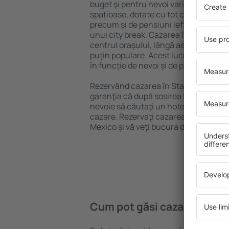
buget şi pentru nevoi variate. Puteți 
spațioase, dotate cu tot confortul, cu
precum și de pensiuni ieftine pentru a
unui city break. Cazarea în State of M
centrul orașului, lângă aeroport și în 
puțin populare. Acest lucru vă va ajut
în funcție de nevoi și de planurile ulte
Rezervând cazarea în State of Mexico
garanţia că după sosirea la destinație 
nevoie să căutaţi un hotel, apartamen
cazare. Rezervaţi cazarea înainte de c
Mexico și vă veţi bucura de o călătorie 
Cum pot găsi cazare în Sta