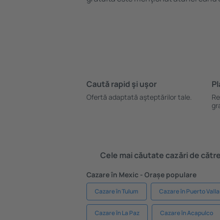
Caută rapid şi uşor
Pl
Ofertă adaptată aşteptărilor tale.
Re
gr
Cele mai căutate cazări de către 
Cazare în Mexic - Orașe populare
Cazare în Tulum
Cazare în Puerto Valla
Cazare în La Paz
Cazare în Acapulco