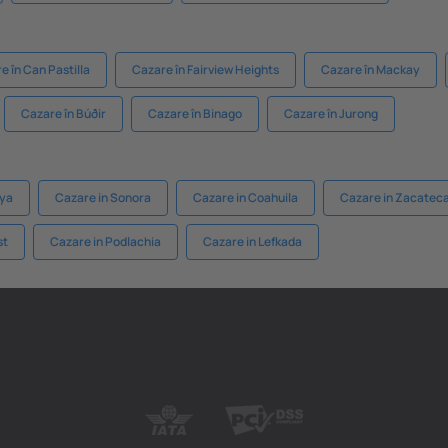
e în Can Pastilla
Cazare în Fairview Heights
Cazare în Mackay
Cazare în Búðir
Cazare în Binago
Cazare în Jurong
aya
Cazare in Sonora
Cazare in Coahuila
Cazare in Zacatec
st
Cazare in Podlachia
Cazare in Lefkada