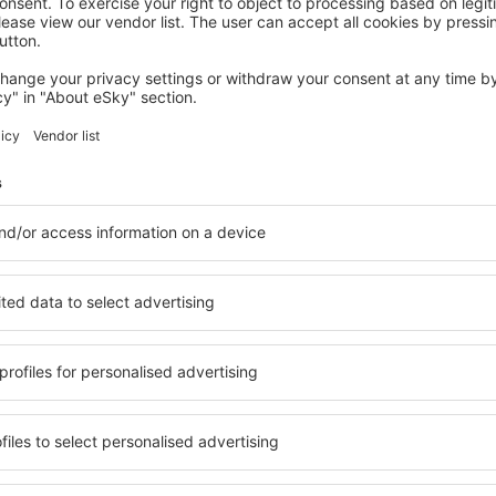
STATE OF MEXICO
Holiday Inn Hotel and Suites Mexico
Felipe Angeles Airport by IHG
253
€
Tecamac, 07 august 2026, 2 nopți
Vedeţi mai multe oferte în State of Mexico
exico
State of Mexico
cazare
siți cazare pentru fiecare