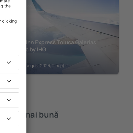
STATE OF MEXICO
Holiday Inn Express Toluca Galerias
Metepec by IHG
209
€
Toluca, 07 august 2026, 2 nopți
 – cea mai bună