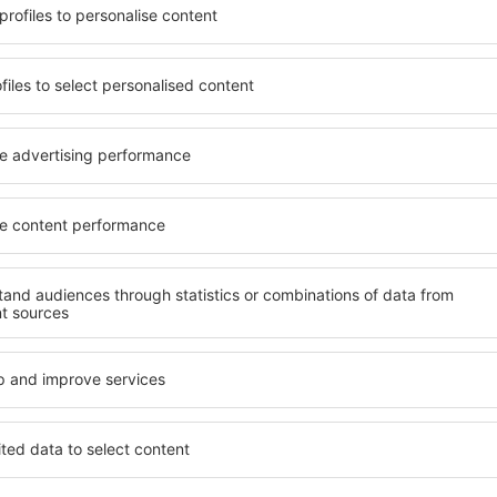
beneficia de proprietăți
Puteți alege dintr-o ofertă v
 numeroase facilități,
inclusiv proprietăți pentru o
 sta câteva zile în timpul
persoane ȋn vârstă și grupur
exico este disponibilă în
hoteluri și pensiuni care ofe
cartiere sau regiuni mai
orașului State of Mexico. Fac
a să găsiţi unităţi de cazare
companii de închirieri auto,
rioare.
reparaţii și locuri de relaxa
extraordinară.
 mai devreme, aveți
vă puteţi relaxa, fără a fi
Dacă doriţi cazare de lux în 
t sau altă unitate de
care să se potrivească. Veți 
ălătoria spre State of
vacanță sau călătoria de afa
liniştită.
rezerva cazare în State of M
cu dizabilități, sugari și cop
călătoresc cu animale de c
te of Mexico?
Ce fel de facilităţi o
Mexico?