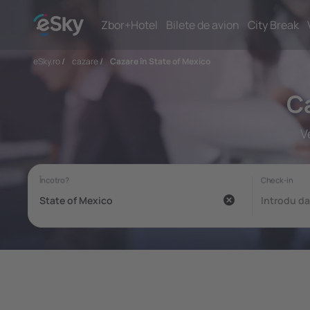
Zbor+Hotel
Bilete de avion
City Break
eSky.ro
/
cazare
/
Cazare în State of Mexico
Ca
V