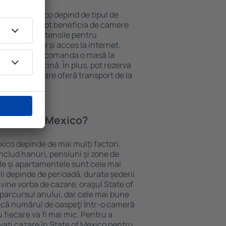
 State of Mexico depind de tipul de
e. Oaspeții pot beneficia de camere
ndiționat, ustensile pentru
lei, prosoape și acces la internet.
 gratuită, pot comanda o masă la
otel cu piscină. În plus, pot rezerva
proprietăți care oferă transport de la
n State of Mexico?
xico depinde de mai mulți factori.
includ hanuri, pensiuni și zone de
le și apartamentele sunt cele mai
ii depinde de perioadă, durata șederii
vine vorba de cazare, oraşul State of
 parcursul anului, dar cele mai bune
Dacă numărul de oaspeţi ȋntr-o cameră
 fiecare va fi mai mic. Pentru a
vați cazare în State of Mexico pentru