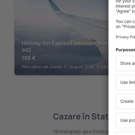
STATE OF MEXICO
Holiday Inn Express Mexico - Toreo by
IHG
195
€
Naucalpan de Juarez, 07 august 2026, 2 nopți
Cazare în State of M
Vă ȋndreptaţi spre State of Mexico? Gă