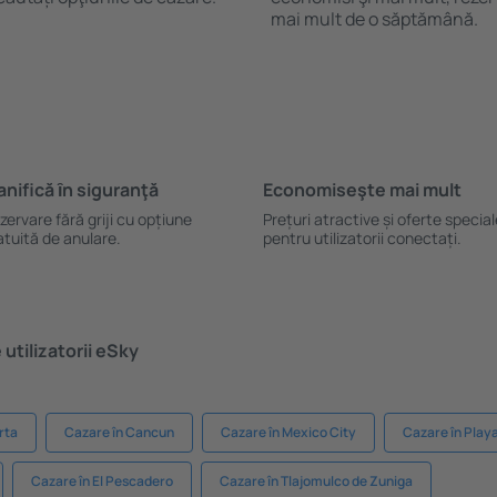
mai mult de o săptămână.
anifică ȋn siguranţă
Economiseşte mai mult
zervare fără griji cu opțiune
Prețuri atractive și oferte specia
atuită de anulare.
pentru utilizatorii conectați.
utilizatorii eSky
rta
Cazare în Cancun
Cazare în Mexico City
Cazare în Play
Cazare în El Pescadero
Cazare în Tlajomulco de Zuniga