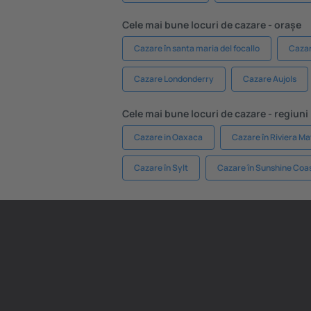
Cele mai bune locuri de cazare - orașe
Cazare în santa maria del focallo
Cazar
Cazare Londonderry
Cazare Aujols
Cele mai bune locuri de cazare - regiuni
Cazare in Oaxaca
Cazare în Riviera M
Cazare în Sylt
Cazare în Sunshine Coa