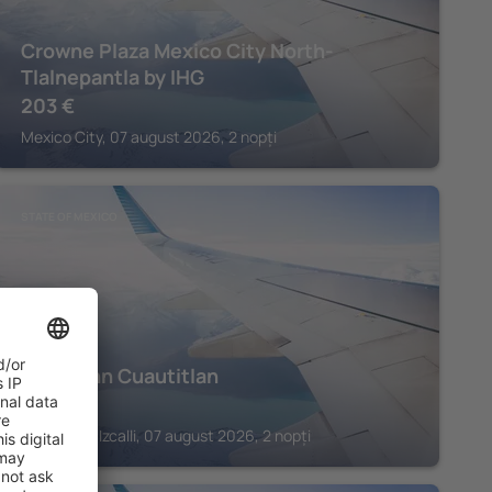
Crowne Plaza Mexico City North-
Tlalnepantla by IHG
203
€
Mexico City, 07 august 2026, 2 nopți
STATE OF MEXICO
Fiesta Inn Cuautitlan
200
€
Cuautitlan Izcalli, 07 august 2026, 2 nopți