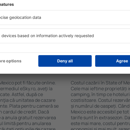
exico folosind un motor de
ele de check-in și check-
Facilitățile proprietăţilor în
soane, motorul de căutare va
cazare și de numărul de stel
n State of Mexico. Filtrarea
cu chicinetă, balcon, aer co
tăţii, numărul de stele,
prepararea ceaiului şi a cafe
e centru și opțiunea de
Vizitatorii pot avea parcare
t mai ușoară. Astfel veți
restaurant sau pot alege un h
în doar câteva minute. În
cazare în State of Mexico la 
teți rezerva doar cazare
aeroport.
 State of Mexico?
Cât costă cazarea î
Mexico pot fi făcute online.
Costul cazării în State of Me
ermediul eSky.ro, aveţi la
Cele mai ieftine proprietăți 
icate. Astfel, după ce
camping, în timp ce hoteluri
anţia că unitatea de cazare
costisitoare. Costul rezervăr
ainte. Plata pentru cameră se
și numărul de oaspeți. Când 
n cardul de credit. Dacă
Mexico este accesibil pe tot
e a anula gratuit rezervarea
tarife sunt în extrasezon. 
l limită pentru anularea
este mai mare, costul pentru
ăutați opţiunile de cazare.
economisi şi mai mult, rezer