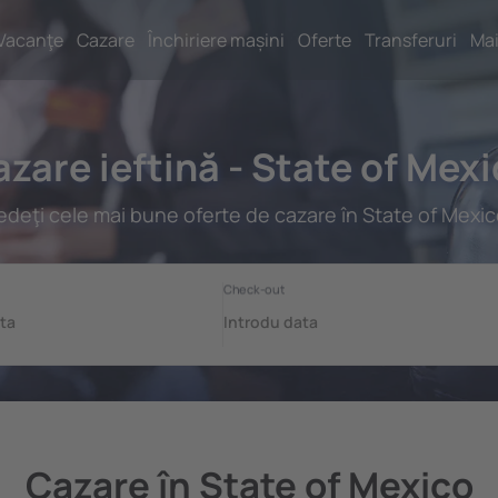
Vacanţe
Cazare
Închiriere mașini
Oferte
Transferuri
Mai
zare ieftină - State of Mex
edeţi cele mai bune oferte de cazare în State of Mexic
Cazare în State of Mexico