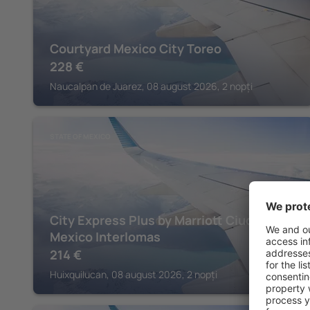
Courtyard Mexico City Toreo
228
€
Naucalpan de Juarez, 08 august 2026, 2 nopți
STATE OF MEXICO
City Express Plus by Marriott Ciudad de
Mexico Interlomas
214
€
Huixquilucan, 08 august 2026, 2 nopți