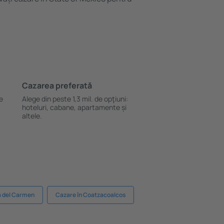
Cazarea preferată
le
Alege din peste 1,3 mil. de opţiuni:
hoteluri, cabane, apartamente și
altele.
a del Carmen
Cazare în Coatzacoalcos