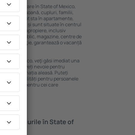
ariată de cazare în State of Mexico,
 singură persoană, cupluri, familii,
i. Oaspeţii pot sta în apartamente,
ră intimitate și sunt situate în centrul
ilitățile din apropiere, inclusiv
 transport public, magazine, centre de
re sau distracţie, garantează o vacanță
State of Mexico, veţi găsi imediat una
găsi tot ce aveți nevoie pentru
ceri la destinația aleasă. Puteți
exico cu facilități pentru persoanele
ii, precum și pentru cei care
ompanie.
feră hotelurile în State of