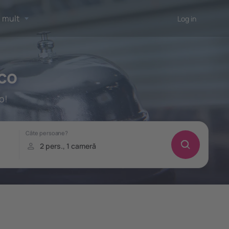
 mult
Log in
ico
o!