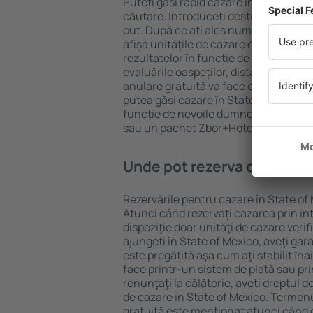
Puteți găsi rapid cazare în State of M
căutare. Introduceți destinația și dat
out. După ce ați ales numărul de per
afișa unităţile de cazare disponibile î
rezultatelor în funcție de tipul proprie
evaluările oaspeților, distanța față d
anulare gratuită va face căutarea mul
putea găsi cazare în State of Mexico 
funcție de nevoile dumneavoastră, pu
sau un pachet Zbor+Hotel.
Unde pot rezerva cazare în
Rezervările pentru cazare în State of 
Atunci când rezervați cazarea prin int
dispoziţie doar unităţi de cazare verif
ajungeți în State of Mexico, aveţi gar
este pregătită aşa cum aţi stabilit ȋn
face printr-un sistem de plată sau pri
renunţaţi la călătorie, aveți dreptul d
de cazare în State of Mexico. Termenu
gratuită este menţionat atunci când c