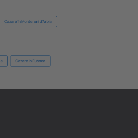
Cazare în Monteroni d'Arbia
as
Cazare in Euboea