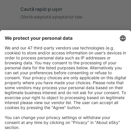
Caută rapid şi uşor
Ofertă adaptată aşteptărilor tale.
Planifică ȋn siguranţă
Rezervare fără griji cu opțiune gratuită de anulare.
Economiseşte mai mult
Prețuri atractive și oferte speciale pentru utilizatorii
conectați.
Cazarea preferată
Alege din peste 1,3 mil. de opţiuni: hoteluri, cabane,
apartamente și altele.
Cele mai căutate hoteluri de către utilizatorii eSky