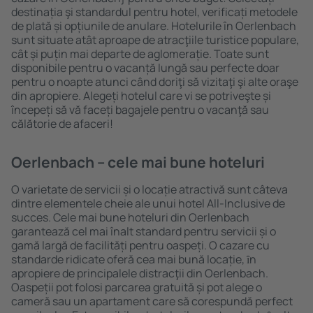
destinația şi standardul pentru hotel, verificați metodele
de plată și opțiunile de anulare. Hotelurile în Oerlenbach
sunt situate atât aproape de atracţiile turistice populare,
cât și puțin mai departe de aglomerație. Toate sunt
disponibile pentru o vacanță lungă sau perfecte doar
pentru o noapte atunci când doriţi să vizitaţi şi alte oraşe
din apropiere. Alegeți hotelul care vi se potriveşte și
începeți să vă faceți bagajele pentru o vacanţă sau
călătorie de afaceri!
Oerlenbach – cele mai bune hoteluri
O varietate de servicii și o locație atractivă sunt câteva
dintre elementele cheie ale unui hotel All-Inclusive de
succes. Cele mai bune hoteluri din Oerlenbach
garantează cel mai înalt standard pentru servicii și o
gamă largă de facilități pentru oaspeți. O cazare cu
standarde ridicate oferă cea mai bună locație, ȋn
apropiere de principalele distracţii din Oerlenbach.
Oaspeții pot folosi parcarea gratuită și pot alege o
cameră sau un apartament care să corespundă perfect