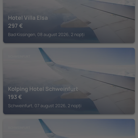
Hotel Villa Elsa
297
€
Bad Kissingen, 08 august 2026, 2 nopți
SCHWEINFURT
Kolping Hotel Schweinfurt
193
€
Schweinfurt, 07 august 2026, 2 nopți
SCHWEINFURT