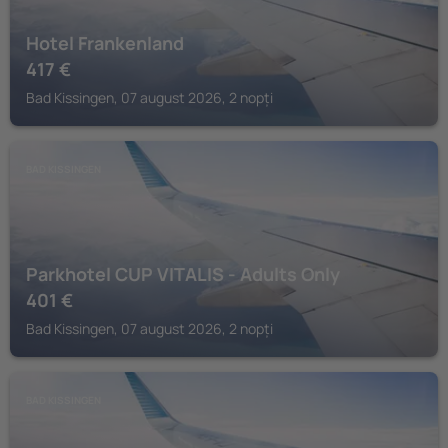
Hotel Frankenland
417
€
Bad Kissingen, 07 august 2026, 2 nopți
BAD KISSINGEN
Parkhotel CUP VITALIS - Adults Only
401
€
Bad Kissingen, 07 august 2026, 2 nopți
BAD KISSINGEN