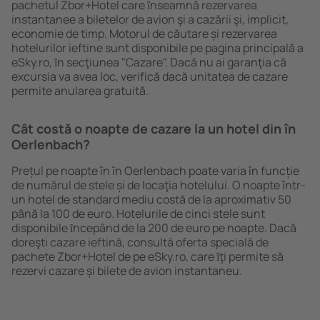
pachetul Zbor+Hotel care ȋnseamnă rezervarea
instantanee a biletelor de avion şi a cazării şi, implicit,
economie de timp. Motorul de căutare și rezervarea
hotelurilor ieftine sunt disponibile pe pagina principală a
eSky.ro, ȋn secţiunea "Cazare". Dacă nu ai garanţia că
excursia va avea loc, verifică dacă unitatea de cazare
permite anularea gratuită.
Cât costă o noapte de cazare la un hotel din în
Oerlenbach?
Prețul pe noapte în în Oerlenbach poate varia în funcție
de numărul de stele și de locaţia hotelului. O noapte într-
un hotel de standard mediu costă de la aproximativ 50
până la 100 de euro. Hotelurile de cinci stele sunt
disponibile ȋncepând de la 200 de euro pe noapte. Dacă
doreşti cazare ieftină, consultă oferta specială de
pachete Zbor+Hotel de pe eSky.ro, care ȋţi permite să
rezervi cazare și bilete de avion instantaneu.