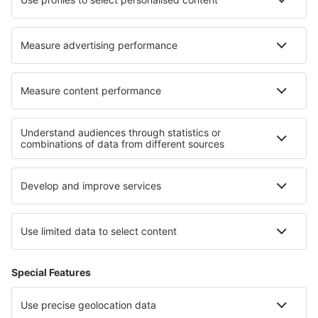
Hoteluri Underbarrow
Hoteluri în Barranco
Cele mai bune hoteluri - regiuni
Hoteluri in Brandenburg Lake Plateau
Hoteluri in Ore Mountains
Hoteluri in Franconian Switzerland
Hoteluri on North Sea Coast
Hoteluri in Moselle Valley
Hoteluri in North Puerto Rico
Hoteluri la Jackson Hole
Hoteluri in Provincia Madrid
Hoteluri in Grossarltal
Hoteluri în Southern Hungarian Plains