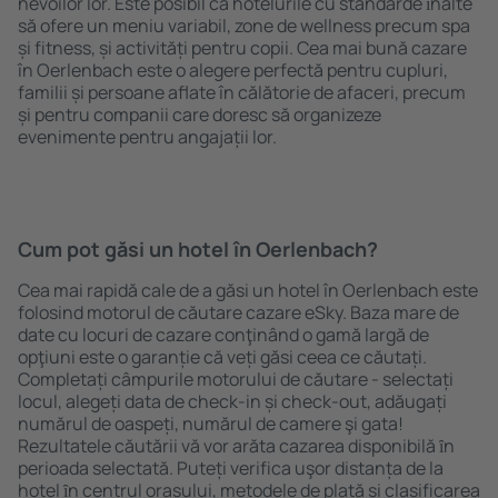
nevoilor lor. Este posibil ca hotelurile cu standarde ȋnalte
să ofere un meniu variabil, zone de wellness precum spa
și fitness, și activități pentru copii. Cea mai bună cazare
în Oerlenbach este o alegere perfectă pentru cupluri,
familii și persoane aflate în călătorie de afaceri, precum
și pentru companii care doresc să organizeze
evenimente pentru angajații lor.
Cum pot găsi un hotel în Oerlenbach?
Cea mai rapidă cale de a găsi un hotel în Oerlenbach este
folosind motorul de căutare cazare eSky. Baza mare de
date cu locuri de cazare conţinând o gamă largă de
opţiuni este o garanție că veți găsi ceea ce căutați.
Completați câmpurile motorului de căutare - selectați
locul, alegeți data de check-in și check-out, adăugați
numărul de oaspeți, numărul de camere şi gata!
Rezultatele căutării vă vor arăta cazarea disponibilă ȋn
perioada selectată. Puteți verifica uşor distanța de la
hotel ȋn centrul orașului, metodele de plată și clasificarea