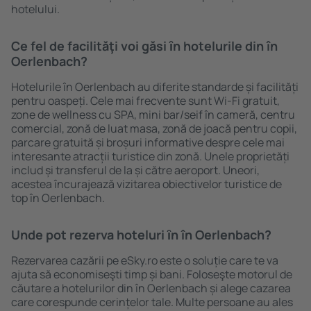
hotelului.
Ce fel de facilităţi voi găsi ȋn hotelurile din în
Oerlenbach?
Hotelurile în Oerlenbach au diferite standarde și facilități
pentru oaspeți. Cele mai frecvente sunt Wi-Fi gratuit,
zone de wellness cu SPA, mini bar/seif în cameră, centru
comercial, zonă de luat masa, zonă de joacă pentru copii,
parcare gratuită și broșuri informative despre cele mai
interesante atracții turistice din zonă. Unele proprietăți
includ și transferul de la și către aeroport. Uneori,
acestea încurajează vizitarea obiectivelor turistice de
top în Oerlenbach.
Unde pot rezerva hoteluri ȋn în Oerlenbach?
Rezervarea cazării pe eSky.ro este o soluție care te va
ajuta să economiseşti timp și bani. Foloseşte motorul de
căutare a hotelurilor din în Oerlenbach și alege cazarea
care corespunde cerințelor tale. Multe persoane au ales