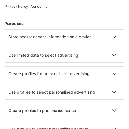
Hoteluri în Germania - Orașe populare
Hoteluri Westerhever
Hoteluri în Gromitz
Hoteluri în Zingst
Hoteluri în Heringsdorf
Hoteluri în Westerland
Hoteluri în Nesselwang
Hoteluri în Goohren-Lebbin
Hoteluri în Kassel
Hoteluri în Essen
Hoteluri în Monschau
Cele mai bune hoteluri - orașe
Hoteluri în Chorey-les-Beaune
Hoteluri în Omokoroa
Hoteluri în Curbans
Hoteluri în Navarres
Hoteluri în Tulungagung
Hoteluri în Pruvia
Hoteluri în Robledillo
Hoteluri în East End