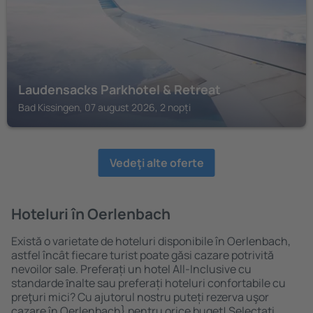
Laudensacks Parkhotel & Retreat
Bad Kissingen, 07 august 2026, 2 nopți
Vedeţi alte oferte
Hoteluri în Oerlenbach
Există o varietate de hoteluri disponibile în Oerlenbach,
astfel încât fiecare turist poate găsi cazare potrivită
nevoilor sale. Preferați un hotel All-Inclusive cu
standarde ȋnalte sau preferați hoteluri confortabile cu
preţuri mici? Cu ajutorul nostru puteți rezerva uşor
cazare în Oerlenbach} pentru orice buget! Selectați