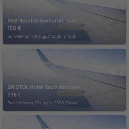
B&B Hotel Schweinfurt-Süd
150
€
Schweinfurt, 08 august 2026, 2 nopți
BAD KISSINGEN
BRISTOL Hotel Bad Kissingen
238
€
Bad Kissingen, 07 august 2026, 2 nopți
ELFERSHAUSEN