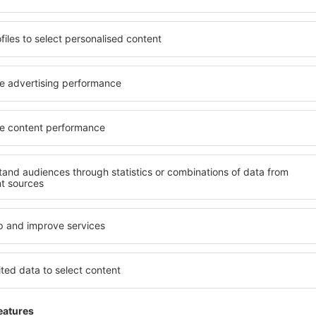
beneficia de proprietăți
Puteți alege dintr-o ofertă 
 numeroase facilități,
inclusiv proprietăți pentru o
 sta câteva zile în timpul
persoane ȋn vârstă și grupur
ctoria este disponibilă în
hoteluri și pensiuni care ofe
cartiere sau regiuni mai
orașului Cascada Victoria. Fa
a să găsiţi unităţi de cazare
companii de închirieri auto,
rioare.
reparaţii și locuri de relaxa
extraordinară.
a mai devreme, aveți
vă puteţi relaxa, fără a fi
Dacă doriţi cazare de lux la 
t sau altă unitate de
una care să se potrivească. 
călătoria către Cascada
vacanță sau călătoria de afa
 liniştită.
rezerva cazare la Cascada Vi
cu dizabilități, sugari și cop
călătoresc cu animale de c
cada Victoria?
Ce fel de facilităţi 
Victoria?