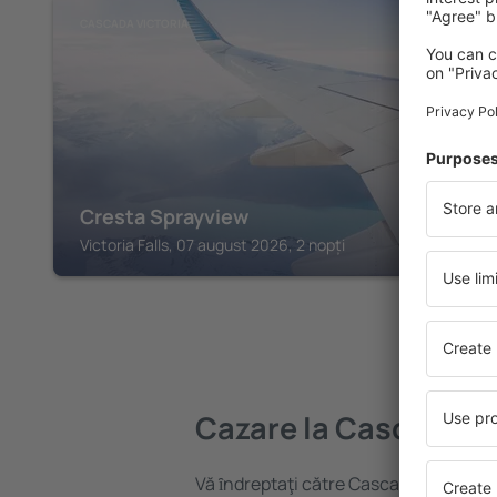
CASCADA VICTORIA
Cresta Sprayview
Victoria Falls, 07 august 2026, 2 nopți
Cazare la Cascada Vi
Vă ȋndreptaţi către Cascada Victoria?