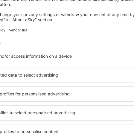
CASCADA VICTORIA
The Kingdom at Victoria Falls
Victoria Falls, 07 august 2026, 2 nopți
Vedeţi mai multe oferte la Cascada Victoria
ctoria
Cascada Victor
cazare
 Găsiți cazare pentru fiecare