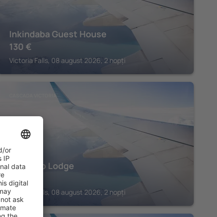
Inkindaba Guest House
130
€
Victoria Falls, 08 august 2026, 2 nopți
CASCADA VICTORIA
Kasongo Lodge
272
€
Victoria Falls, 08 august 2026, 2 nopți