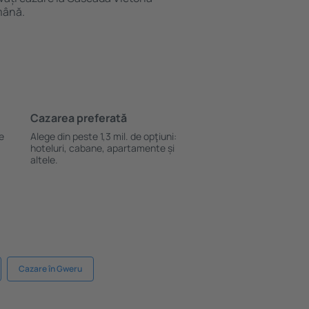
mână.
Cazarea preferată
le
Alege din peste 1,3 mil. de opţiuni:
hoteluri, cabane, apartamente și
altele.
Cazare în Gweru