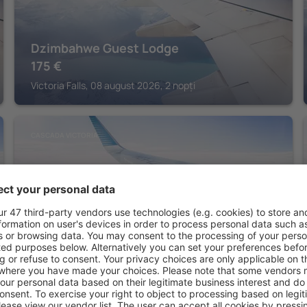
Dzimbahwe Guest Lodge
175
€
Victoria Falls, 08 august 2026, 2 nopți
CASCADA VICTORIA
The Victorian Manor
1.013
€
Victoria Falls, 08 august 2026, 2 nopți