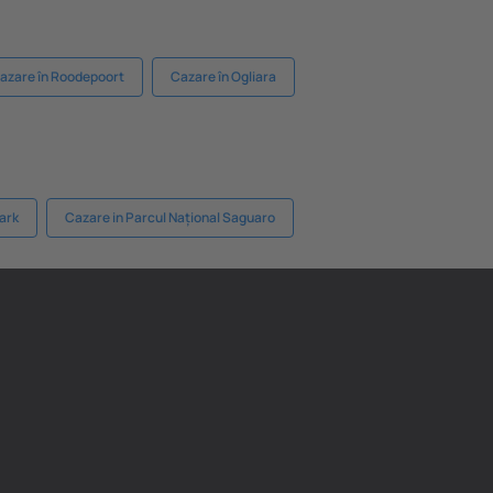
azare în Roodepoort
Cazare în Ogliara
ark
Cazare in Parcul Național Saguaro