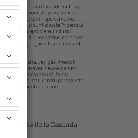
variată de cazare la Cascada Victoria,
 singură persoană, cupluri, familii,
i. Oaspeţii pot sta în apartamente,
ră intimitate și sunt situate în centrul
cilitățile din apropiere, inclusiv
 transport public, magazine, centre de
re sau distracţie, garantează o vacanță
Cascada Victoria, veţi găsi imediat
Veți găsi tot ce aveți nevoie pentru
ceri la destinația aleasă. Puteți
ctoria cu facilități pentru persoanele
ii, precum și pentru cei care
ompanie.
oferă hotelurile la Cascada