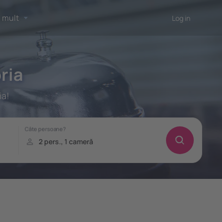
 mult
Log in
ria
ia!