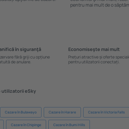
pentru mai mult de o săptă
anifică ȋn siguranţă
Economiseşte mai mult
zervare fără griji cu opțiune
Prețuri atractive și oferte specia
atuită de anulare.
pentru utilizatorii conectați.
utilizatorii eSky
Cazare în Bulawayo
Cazare în Harare
Cazare în Victoria Falls
Cazare în Chipinge
Cazare în Bumi Hills