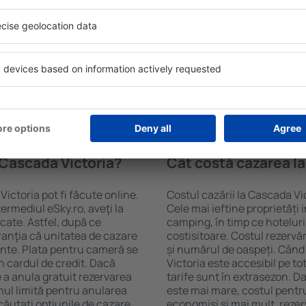
ictoria folosind un motor de
ele de check-in și check-
Facilitățile proprietăţilor l
soane, motorul de căutare va
cazare și de numărul de stel
a Cascada Victoria. Filtrarea
cu chicinetă, balcon, aer co
tăţii, numărul de stele,
prepararea ceaiului şi a cafe
e centru și opțiunea de
Vizitatorii pot avea parcare
t mai ușoară. Astfel veți
restaurant sau pot alege un h
 în doar câteva minute. În
cazare la Cascada Victoria la
teți rezerva doar cazare
aeroport.
 Cascada Victoria?
Cât costă cazarea l
ictoria pot fi făcute online.
Costul cazării la Cascada Vi
ermediul eSky.ro, aveţi la
Cele mai ieftine proprietăți 
icate. Astfel, după ce
camping, în timp ce hoteluri
aranţia că unitatea de cazare
costisitoare. Costul rezervăr
ainte. Plata pentru cameră se
și numărul de oaspeți. Când
n cardul de credit. Dacă
Victoria este accesibil pe t
e a anula gratuit rezervarea
tarife sunt în extrasezon. 
nul limită pentru anularea
este mai mare, costul pentru
ăutați opţiunile de cazare.
economisi şi mai mult, rezer