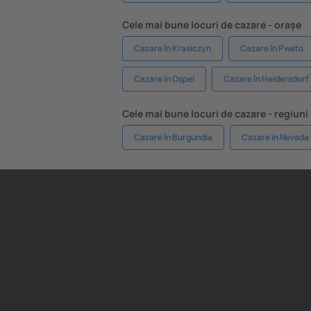
Cele mai bune locuri de cazare - orașe
Cazare în Krasiczyn
Cazare în Pweto
Cazare în Ospel
Cazare în Heidersdorf
Cele mai bune locuri de cazare - regiuni
Cazare în Burgundia
Cazare in Nevada