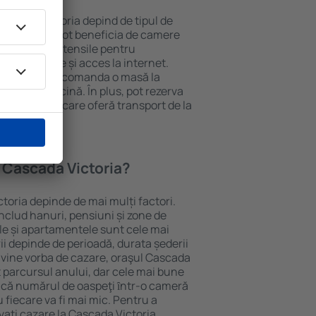
a Cascada Victoria depind de tipul de
e. Oaspeții pot beneficia de camere
ndiționat, ustensile pentru
lei, prosoape și acces la internet.
 gratuită, pot comanda o masă la
otel cu piscină. În plus, pot rezerva
 proprietăți care oferă transport de la
a Cascada Victoria?
ctoria depinde de mai mulți factori.
includ hanuri, pensiuni și zone de
le și apartamentele sunt cele mai
ii depinde de perioadă, durata șederii
 vine vorba de cazare, oraşul Cascada
ot parcursul anului, dar cele mai bune
Dacă numărul de oaspeţi ȋntr-o cameră
 fiecare va fi mai mic. Pentru a
vați cazare la Cascada Victoria