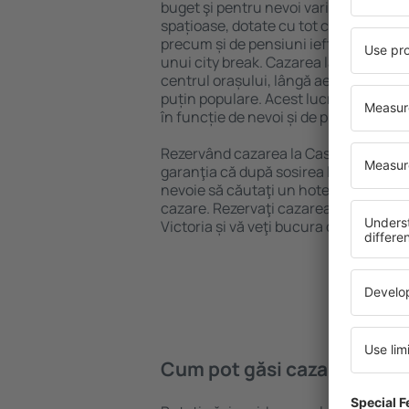
buget şi pentru nevoi variate. Puteți 
spațioase, dotate cu tot confortul, cu
precum și de pensiuni ieftine pentru a
unui city break. Cazarea la Cascada Vi
centrul orașului, lângă aeroport și în 
puțin populare. Acest lucru vă va ajut
în funcție de nevoi și de planurile ulte
Rezervând cazarea la Cascada Victori
garanţia că după sosirea la destinație 
nevoie să căutaţi un hotel, apartamen
cazare. Rezervaţi cazarea înainte de 
Victoria și vă veţi bucura de o călătorie
Cum pot găsi cazare la Cas