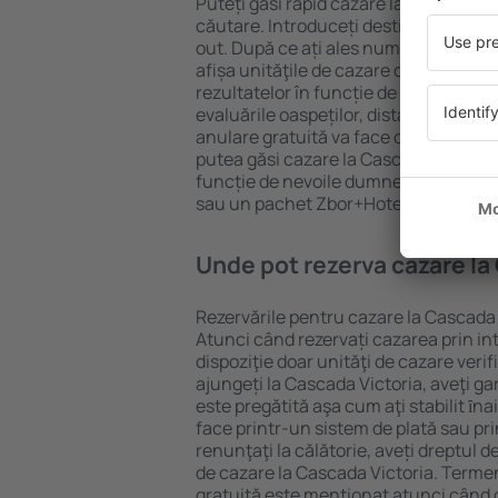
Puteți găsi rapid cazare la Cascada V
căutare. Introduceți destinația și dat
out. După ce ați ales numărul de per
afișa unităţile de cazare disponibile l
rezultatelor în funcție de tipul proprie
evaluările oaspeților, distanța față d
anulare gratuită va face căutarea mul
putea găsi cazare la Cascada Victoria
funcție de nevoile dumneavoastră, pu
sau un pachet Zbor+Hotel.
Unde pot rezerva cazare la
Rezervările pentru cazare la Cascada V
Atunci când rezervați cazarea prin int
dispoziţie doar unităţi de cazare verif
ajungeți la Cascada Victoria, aveţi g
este pregătită aşa cum aţi stabilit ȋn
face printr-un sistem de plată sau pri
renunţaţi la călătorie, aveți dreptul d
de cazare la Cascada Victoria. Terme
gratuită este menţionat atunci când c