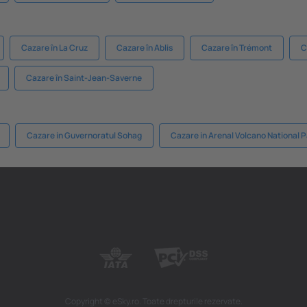
Cazare în La Cruz
Cazare în Ablis
Cazare în Trémont
C
Cazare în Saint-Jean-Saverne
Cazare in Guvernoratul Sohag
Cazare in Arenal Volcano National P
Copyright © eSky.ro. Toate drepturile rezervate.