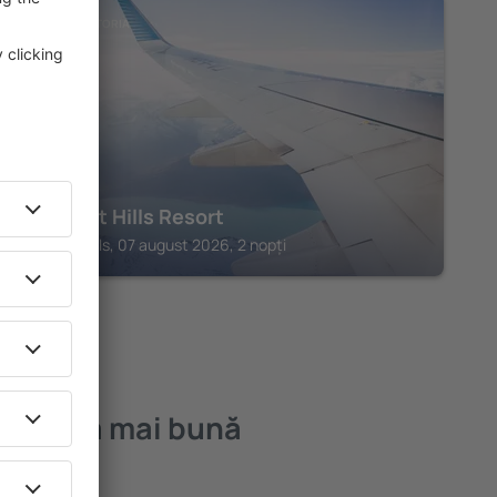
CASCADA VICTORIA
Elephant Hills Resort
Victoria Falls, 07 august 2026, 2 nopți
ia – cea mai bună