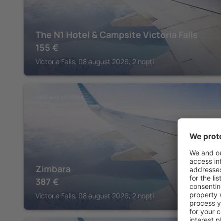
The N1 Hotel & Campsite Victoria Falls
155
€
Victoria Falls, 08 august 2026, 2 nopți
CASCADA VICTORIA
Zimbara
387
€
Victoria Falls, 08 august 2026, 2 nopți