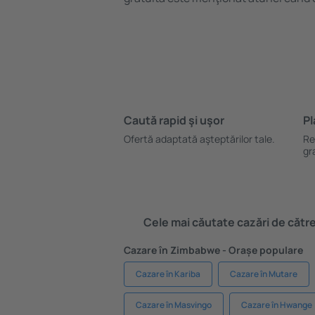
Caută rapid şi uşor
Pl
Ofertă adaptată aşteptărilor tale.
Re
gr
Cele mai căutate cazări de către 
Cazare în Zimbabwe - Orașe populare
Cazare în Kariba
Cazare în Mutare
Cazare în Masvingo
Cazare în Hwange