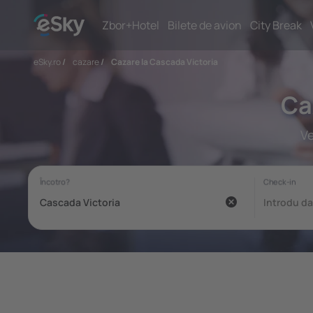
Zbor+Hotel
Bilete de avion
City Break
eSky.ro
/
cazare
/
Cazare la Cascada Victoria
Ca
Ve