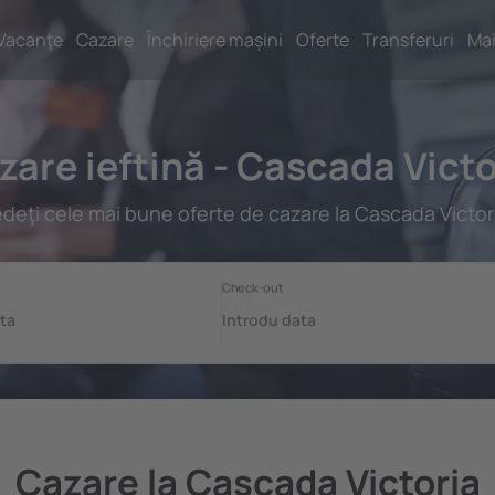
Vacanţe
Cazare
Închiriere mașini
Oferte
Transferuri
Mai
zare ieftină - Cascada Victo
deţi cele mai bune oferte de cazare la Cascada Victor
Cazare la Cascada Victoria