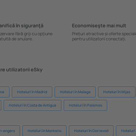
anifică ȋn siguranţă
Economiseşte mai mult
zervare fără griji cu opțiune
Prețuri atractive și oferte specia
atuită de anulare.
pentru utilizatorii conectați.
e utilizatorii eSky
ona
Hoteluri în Madrid
Hoteluri în Malaga
Hoteluri în Mijas
Hoteluri în Costa de Antigua
Hoteluri în Palamos
on-angers
Hoteluri în Montorio
Hoteluri în Gorrevod
Hoteluri