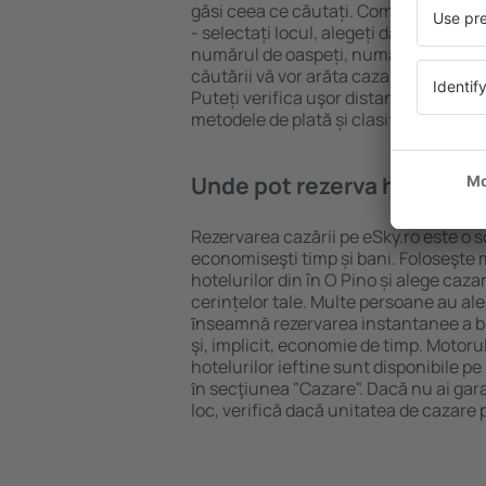
găsi ceea ce căutați. Completați câm
- selectați locul, alegeți data de che
numărul de oaspeți, numărul de camer
căutării vă vor arăta cazarea disponib
Puteți verifica uşor distanța de la hot
metodele de plată și clasificarea hote
Unde pot rezerva hoteluri ȋn
Rezervarea cazării pe eSky.ro este o so
economiseşti timp și bani. Foloseşte 
hotelurilor din în O Pino și alege ca
cerințelor tale. Multe persoane au al
ȋnseamnă rezervarea instantanee a bile
şi, implicit, economie de timp. Motoru
hotelurilor ieftine sunt disponibile pe
ȋn secţiunea "Cazare". Dacă nu ai gar
loc, verifică dacă unitatea de cazare 