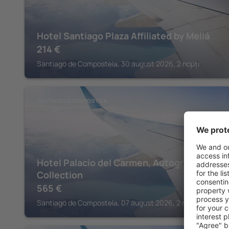
Hotel Santiago Plaza Affiliated by Meliá
214
€
Santiago de Compostela, 30 august 2026, 2 nopți
SANTIAGO DE COMPOSTELA
Hotel Palacio del Carmen, Autograph
Collection
565
€
Santiago de Compostela, 07 august 2026, 2 nopți