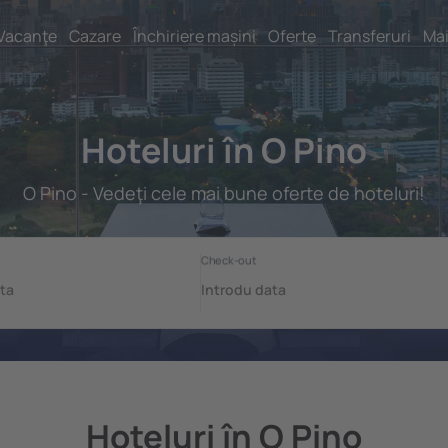
Vacanţe
Cazare
Închiriere mașini
Oferte
Transferuri
Mai
Hoteluri în O Pino
O Pino - Vedeţi cele mai bune oferte de hoteluri!
Hoteluri în O Pino