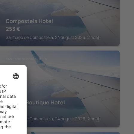
Compostela Hotel
253
€
Santiago de Compostela, 24 august 2026, 2 nopți
SANTIAGO DE COMPOSTELA
Capitol Boutique Hotel
283
€
Santiago de Compostela, 24 august 2026, 2 nopți