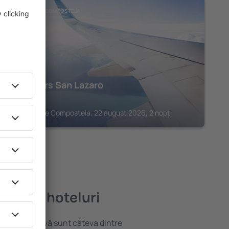
SANTIAGO DE COMPOSTELA
Eurostars San Lazaro
209
€
Santiago de Compostela, 22 august 2026, 2 nopți
ai bune hoteluri
locație atractivă sunt câteva dintre