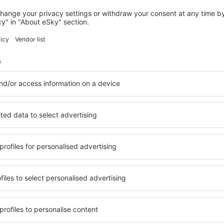
SANTIAGO DE COMPOSTELA
Hotel Gelmírez
269
€
Santiago de Compostela, 24 august 2026, 2 nopți
Vedeți mai multe hoteluri în O Pino
O Pino – cele m
le în O Pino , astfel încât
O varietate de servicii și o 