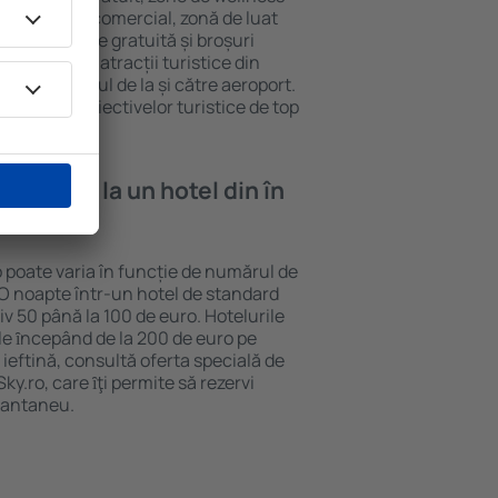
eră, centru comercial, zonă de luat
opii, parcare gratuită și broșuri
interesante atracții turistice din
d și transferul de la și către aeroport.
vizitarea obiectivelor turistice de top
e cazare la un hotel din în
o poate varia în funcție de numărul de
. O noapte într-un hotel de standard
v 50 până la 100 de euro. Hotelurile
ile ȋncepând de la 200 de euro pe
ieftină, consultă oferta specială de
y.ro, care ȋţi permite să rezervi
stantaneu.