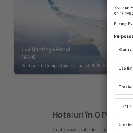
SANTIAGO DE COMPOSTELA
Lux Santiago Hotel
164
€
Santiago de Compostela, 30 august 2026, 2 nopți
Hoteluri în O Pino
Există o varietate de hoteluri disponibi