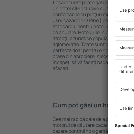
fiecare turist poate găsi cazare potriv
un hotel All-Inclusive cu standarde ȋn
confortabile cu preţuri mici? Cu ajuto
uşor cazare în O Pino } pentru orice b
standardul pentru hotel, verificați me
de anulare. Hotelurile în O Pino sunt 
atracţiile turistice populare, cât și p
aglomerație. Toate sunt disponibile 
perfecte doar pentru o noapte atunci câ
oraşe din apropiere. Alegeți hotelul ca
începeți să vă faceți bagajele pentru 
afaceri!
Cum pot găsi un hotel în O 
Cea mai rapidă cale de a găsi un hotel
motorul de căutare cazare eSky. Baza
cazare conţinând o gamă largă de opţi