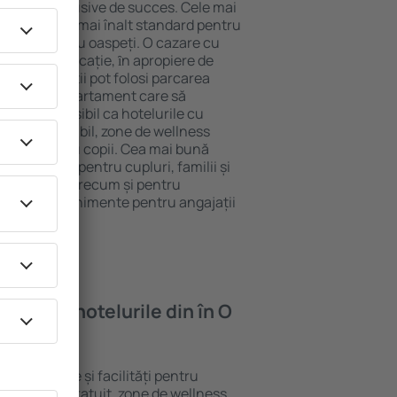
tel All-Inclusive de succes. Cele mai
rantează cel mai înalt standard pentru
acilități pentru oaspeți. O cazare cu
 mai bună locație, ȋn apropiere de
Pino . Oaspeții pot folosi parcarea
eră sau un apartament care să
or. Este posibil ca hotelurile cu
 meniu variabil, zone de wellness
ivități pentru copii. Cea mai bună
re perfectă pentru cupluri, familii și
 de afaceri, precum și pentru
ganizeze evenimente pentru angajații
oi găsi ȋn hotelurile din în O
te standarde și facilități pentru
sunt Wi-Fi gratuit, zone de wellness