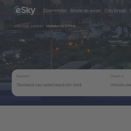
Zbor+Hotel
Bilete de avion
City Break
eSky.ro
/
cazare
/
Hoteluri în O Pino