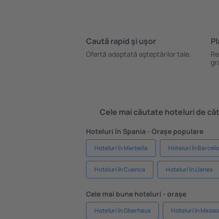
Caută rapid şi uşor
Pl
Ofertă adaptată aşteptărilor tale.
Re
gr
Cele mai căutate hoteluri de cătr
Hoteluri în Spania - Orașe populare
Hoteluri în Marbella
Hoteluri în Barcel
Hoteluri în Cuenca
Hoteluri în Llanes
Cele mai bune hoteluri - orașe
Hoteluri în Oberhaus
Hoteluri în Mass