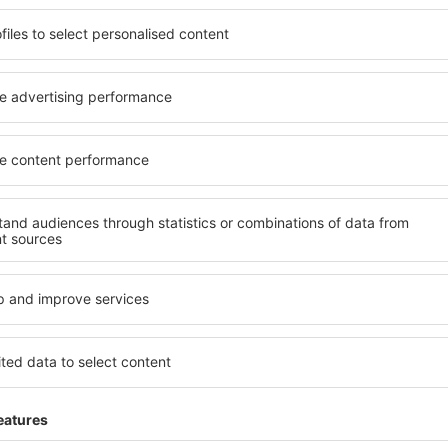
ită nevoilor sale. Preferați
elementele cheie ale unui ho
alte sau preferați hoteluri
bune hoteluri din O Pino ga
rul nostru puteți rezerva
servicii și o gamă largă de f
uget! Selectați destinația şi
standarde ridicate oferă cea
todele de plată și opțiunile
principalele distracţii din O 
situate atât aproape de
gratuită și pot alege o cam
uțin mai departe de
corespundă perfect nevoilor l
pentru o vacanță lungă sau
standarde ȋnalte să ofere un
nd doriţi să vizitaţi şi alte
precum spa și fitness, și act
re vi se potriveşte și
cazare în O Pino este o alege
o vacanţă sau călătorie de
persoane aflate în călătorie
companii care doresc să or
lor.
Pino ?
Ce fel de facilităţi v
Pino ?
 în O Pino este folosind
 mare de date cu locuri de
Hotelurile în O Pino au diferi
uni este o garanție că veți
oaspeți. Cele mai frecvente 