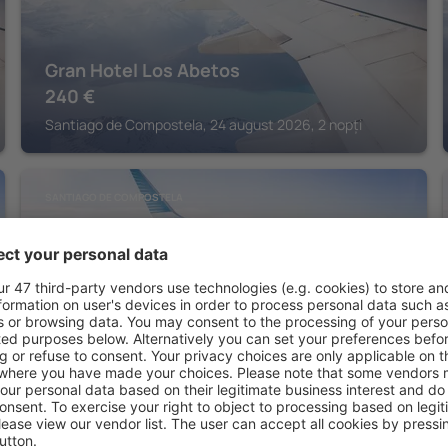
Gran Hotel Los Abetos
240
€
Santiago de Compostela, 24 august 2026, 2 nopți
SANTIAGO DE COMPOSTELA
Exe Peregrino
223
€
Santiago de Compostela, 30 august 2026, 2 nopți