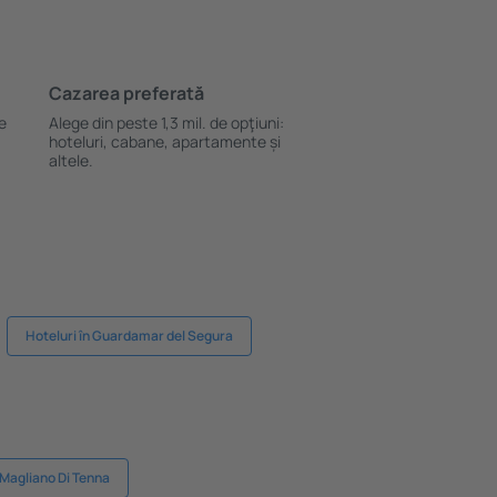
Cazarea preferată
le
Alege din peste 1,3 mil. de opţiuni:
hoteluri, cabane, apartamente și
altele.
Hoteluri în Guardamar del Segura
 Magliano Di Tenna