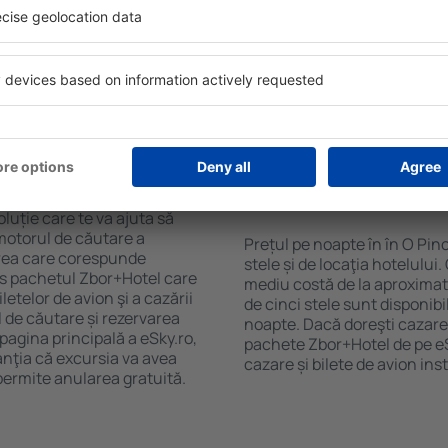
purile motorului de căutare
cu SPA, mini bar/seif în cam
ck-in și check-out, adăugați
masa, zonă de joacă pentru c
e şi gata! Rezultatele
informative despre cele mai 
ilă ȋn perioada selectată.
zonă. Unele proprietăți inclu
el ȋn centrul orașului,
Uneori, acestea încurajează 
lului.
în O Pino .
 în O Pino ?
Cât costă o noapte d
O Pino ?
luție care te va ajuta să
motorul de căutare a
Prețul pe noapte în în O Pin
zarea care corespunde
stele și de locaţia hotelului
es pachetul Zbor+Hotel care
mediu costă de la aproximati
telor de avion şi a cazării
de cinci stele sunt disponib
l de căutare și rezervarea
noapte. Dacă doreşti cazare 
 pagina principală a eSky.ro,
pachete Zbor+Hotel de pe eSk
anţia că excursia va avea
cazare și bilete de avion in
permite anularea gratuită.