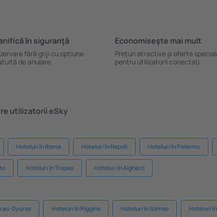
anifică ȋn siguranţă
Economiseşte mai mult
zervare fără griji cu opțiune
Prețuri atractive și oferte specia
atuită de anulare.
pentru utilizatorii conectați.
e utilizatorii eSky
Hoteluri în Roma
Hoteluri în Napoli
Hoteluri în Palermo
to
Hoteluri în Tropea
Hoteluri în Alghero
Abrau-Dyurso
Hoteluri în Riggins
Hoteluri în Samso
Hoteluri 