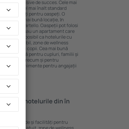
tel All-Inclusive de succes. Cele mai
arantează cel mai înalt standard
gă de facilități pentru oaspeți. O
 oferă cea mai bună locație, ȋn
racţii din Martello. Oaspeții pot folosi
ege o cameră sau un apartament care
r lor. Este posibil ca hotelurile cu
 meniu variabil, zone de wellness
ivități pentru copii. Cea mai bună
gere perfectă pentru cupluri, familii și
 de afaceri, precum și pentru
ganizeze evenimente pentru angajații
oi găsi ȋn hotelurile din în
rite standarde și facilități pentru
sunt Wi-Fi gratuit, zone de wellness