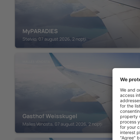
MyPARADIES
Stelvio, 07 august 2026, 2 nopți
MALLES VENOSTA
Gasthof Weisskugel
Malles Venosta, 07 august 2026, 2 nopți