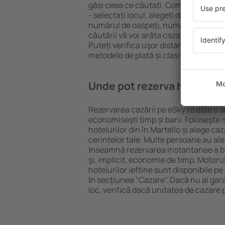
găsi ceea ce căutați. Completați câm
- selectați locul, alegeți data de che
numărul de oaspeți, numărul de camer
căutării vă vor arăta cazarea disponib
Puteți verifica uşor distanța de la hot
metodele de plată și clasificarea hote
Unde pot rezerva hoteluri ȋ
Rezervarea cazării pe eSky.ro este o so
economiseşti timp și bani. Foloseşte 
hotelurilor din în Martello și alege 
cerințelor tale. Multe persoane au al
ȋnseamnă rezervarea instantanee a bile
şi, implicit, economie de timp. Motoru
hotelurilor ieftine sunt disponibile pe
ȋn secţiunea "Cazare". Dacă nu ai gar
loc, verifică dacă unitatea de cazare 