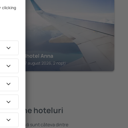
SILANDRO
Bio Landhotel Anna
Silandro, 07 august 2026, 2 nopți
 mai bune hoteluri
locație atractivă sunt câteva dintre