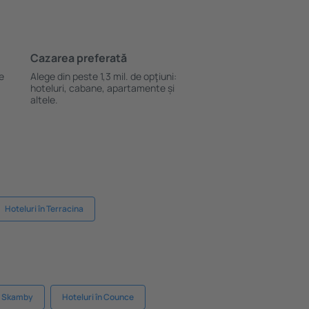
Cazarea preferată
le
Alege din peste 1,3 mil. de opţiuni:
hoteluri, cabane, apartamente și
altele.
Hoteluri în Terracina
în Skamby
Hoteluri în Counce