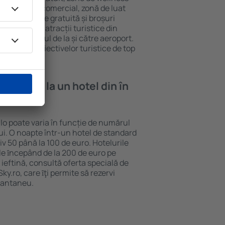
eră, centru comercial, zonă de luat
opii, parcare gratuită și broșuri
interesante atracții turistice din
d și transferul de la și către aeroport.
vizitarea obiectivelor turistice de top
e cazare la un hotel din în
llo poate varia în funcție de numărul
lui. O noapte într-un hotel de standard
v 50 până la 100 de euro. Hotelurile
ile ȋncepând de la 200 de euro pe
ieftină, consultă oferta specială de
y.ro, care ȋţi permite să rezervi
stantaneu.