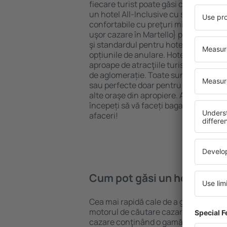
fiecare turist poate găsi cazare potriv
un hotel All-Inclusive cu standarde ȋn
confortabile cu preţuri mici? Cu ajuto
uşor cazare în Martello} pentru orice 
şi standardul pentru hotel, verificați 
opțiunile de anulare. Hotelurile în Mar
aproape de atracţiile turistice popula
de aglomerație. Toate sunt disponibi
sau perfecte doar pentru o noapte atun
alte oraşe din apropiere. Alegeți hotelu
începeți să vă faceți bagajele pentru 
afaceri!
Cum pot găsi un hotel în M
Cea mai rapidă cale de a găsi un hotel
motorul de căutare cazare eSky. Baza
cazare conţinând o gamă largă de opţi