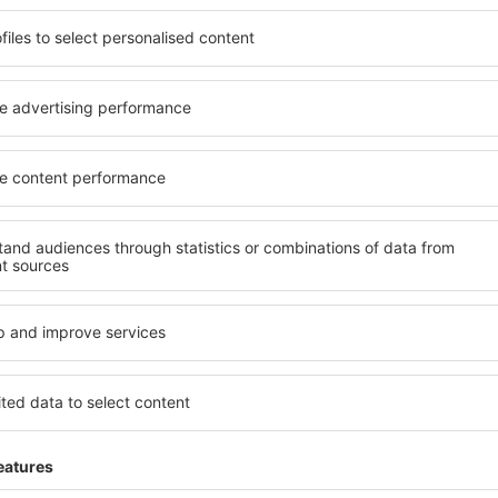
ită nevoilor sale. Preferați
elementele cheie ale unui ho
alte sau preferați hoteluri
bune hoteluri din Martello g
rul nostru puteți rezerva
pentru servicii și o gamă lar
buget! Selectați destinația
cazare cu standarde ridicate
metodele de plată și
apropiere de principalele dist
tello sunt situate atât
parcarea gratuită și pot al
re, cât și puțin mai departe
să corespundă perfect nevoilo
le pentru o vacanță lungă
standarde ȋnalte să ofere un
ci când doriţi să vizitaţi şi
precum spa și fitness, și act
l care vi se potriveşte și
cazare în Martello este o ale
o vacanţă sau călătorie de
persoane aflate în călătorie
companii care doresc să or
lor.
artello?
Ce fel de facilităţi v
Martello?
 în Martello este folosind
 mare de date cu locuri de
Hotelurile în Martello au dife
uni este o garanție că veți
oaspeți. Cele mai frecvente 