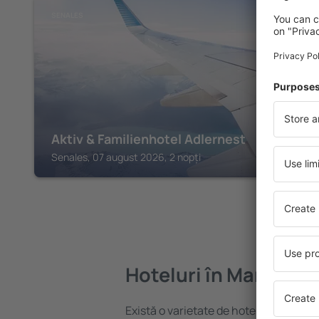
SENALES
Aktiv & Familienhotel Adlernest
Senales, 07 august 2026, 2 nopți
Hoteluri în Martello
Există o varietate de hoteluri disponibi