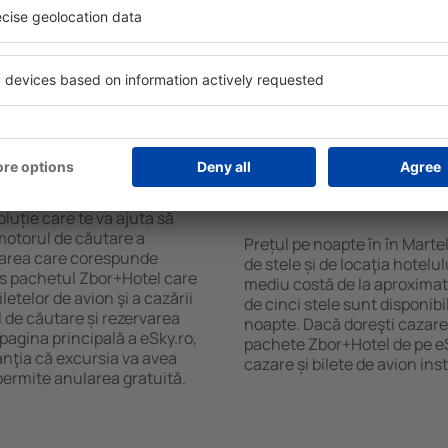
purile motorului de căutare
cu SPA, mini bar/seif în cam
ck-in și check-out, adăugați
masa, zonă de joacă pentru c
e şi gata! Rezultatele
informative despre cele mai 
ilă ȋn perioada selectată.
zonă. Unele proprietăți inclu
el ȋn centrul orașului,
Uneori, acestea încurajează 
lului.
în Martello.
n în Martello?
Cât costă o noapte d
Martello?
luție care te va ajuta să
motorul de căutare a
Prețul pe noapte în în Marte
cazarea care corespunde
de stele și de locaţia hotelu
es pachetul Zbor+Hotel care
mediu costă de la aproximati
telor de avion şi a cazării
de cinci stele sunt disponib
l de căutare și rezervarea
noapte. Dacă doreşti cazare 
 pagina principală a eSky.ro,
pachete Zbor+Hotel de pe eSk
anţia că excursia va avea
cazare și bilete de avion in
permite anularea gratuită.