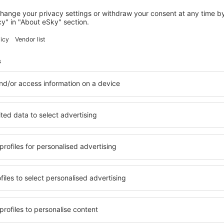
PRATO ALLO STELVIO
Garden Park Hotel
Prato allo Stelvio, 07 august 2026, 2 nopți
Vedeți mai multe hoteluri în Martello
Martello – cele
le în Martello, astfel încât
O varietate de servicii și o 