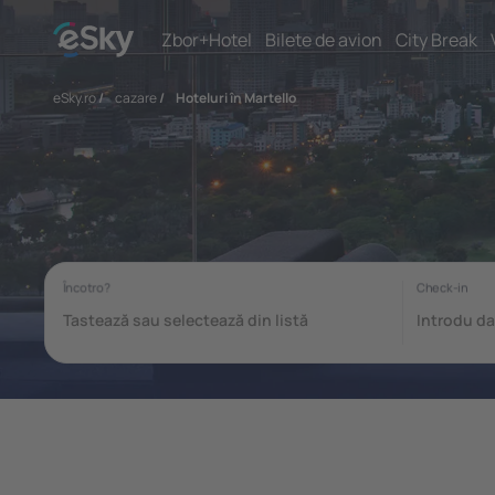
Zbor+Hotel
Bilete de avion
City Break
eSky.ro
/
cazare
/
Hoteluri în Martello