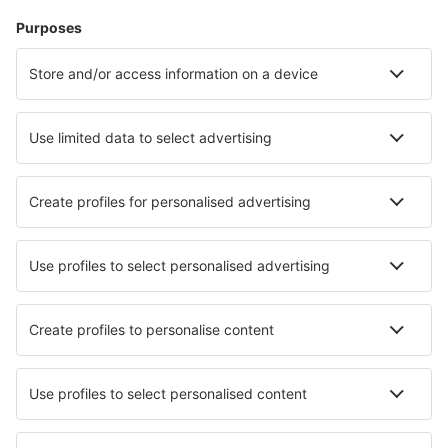
Hoteluri în Barcelona
Hoteluri în Marbella
Hoteluri în Madrid
Hoteluri în Esquinzo
Hoteluri în Los Cristianos
Hoteluri în Calella De Palafrugell
Hoteluri în Guardamar del Segura
Hoteluri în Chiclana de la Frontera
Cele mai bune hoteluri - orașe
Hoteluri în Karlsbad
Hoteluri în Plzen
Hoteluri în Otsego
Hoteluri Charcos
Hoteluri în Sestri Levante
Hoteluri în Bertasiunai
Hoteluri în Beladice
Hoteluri în Northwich