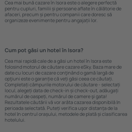
Cea mai bună cazare în Isora este o alegere perfectă
pentru cupluri, familii și persoane aflate în călătorie de
afaceri, precum și pentru companii care doresc să
organizeze evenimente pentru angajații lor.
Cum pot găsi un hotel în Isora?
Cea mai rapidă cale de a găsi un hotel în Isora este
folosind motorul de căutare cazare eSky. Baza mare de
date cu locuri de cazare conţinând o gamă largă de
opţiuni este o garanție că veți găsi ceea ce căutați.
Completați câmpurile motorului de căutare - selectați
locul, alegeți data de check-in și check-out, adăugați
numărul de oaspeți, numărul de camere şi gata!
Rezultatele căutării vă vor arăta cazarea disponibilă ȋn
perioada selectată. Puteți verifica uşor distanța de la
hotel ȋn centrul orașului, metodele de plată și clasificarea
hotelului.