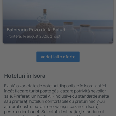
Balneario Pozo de la Salud
Frontera, 14 august 2026, 2 nopți
Vedeţi alte oferte
Hoteluri în Isora
Există o varietate de hoteluri disponibile în Isora, astfel
încât fiecare turist poate găsi cazare potrivită nevoilor
sale. Preferați un hotel All-Inclusive cu standarde ȋnalte
sau preferați hoteluri confortabile cu preţuri mici? Cu
ajutorul nostru puteți rezerva uşor cazare în Isora}
pentru orice buget! Selectați destinația şi standardul