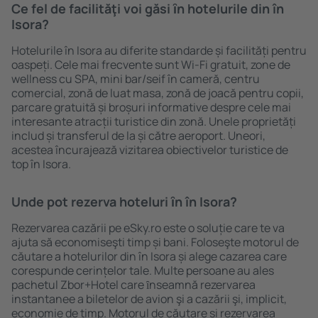
Ce fel de facilităţi voi găsi ȋn hotelurile din în
Isora?
Hotelurile în Isora au diferite standarde și facilități pentru
oaspeți. Cele mai frecvente sunt Wi-Fi gratuit, zone de
wellness cu SPA, mini bar/seif în cameră, centru
comercial, zonă de luat masa, zonă de joacă pentru copii,
parcare gratuită și broșuri informative despre cele mai
interesante atracții turistice din zonă. Unele proprietăți
includ și transferul de la și către aeroport. Uneori,
acestea încurajează vizitarea obiectivelor turistice de
top în Isora.
Unde pot rezerva hoteluri ȋn în Isora?
Rezervarea cazării pe eSky.ro este o soluție care te va
ajuta să economiseşti timp și bani. Foloseşte motorul de
căutare a hotelurilor din în Isora și alege cazarea care
corespunde cerințelor tale. Multe persoane au ales
pachetul Zbor+Hotel care ȋnseamnă rezervarea
instantanee a biletelor de avion şi a cazării şi, implicit,
economie de timp. Motorul de căutare și rezervarea