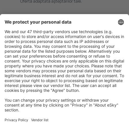
Ofertă adaptată aşteptărilor tale.
Planifică ȋn siguranţă
Rezervare fără griji cu opțiune gratuită de anulare.
Economiseşte mai mult
Prețuri atractive și oferte speciale pentru utilizatorii
conectați.
Cazarea preferată
Alege din peste 1,3 mil. de opţiuni: hoteluri, cabane,
apartamente și altele.
Cele mai căutate hoteluri de către utilizatorii eSky
Hoteluri în Spania - Orașe populare
Hoteluri în Mijas
Hoteluri în Malaga