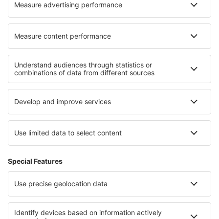
Hoteluri în Lanarce
Hoteluri în Hải Dương
Cele mai bune hoteluri - regiuni
Hoteluri in Țara Bascilor
Hoteluri in Pyrenees Mountains
Hoteluri in Costa de la Luz
Hoteluri in Provincia Madrid
Hoteluri in Tenerife
Hoteluri în Riviera Engleză
Hoteluri în Pucón
Hoteluri in Parcul Național Zion
Hoteluri in Aegean Riviera
Hoteluri in Przemyskie Mountains