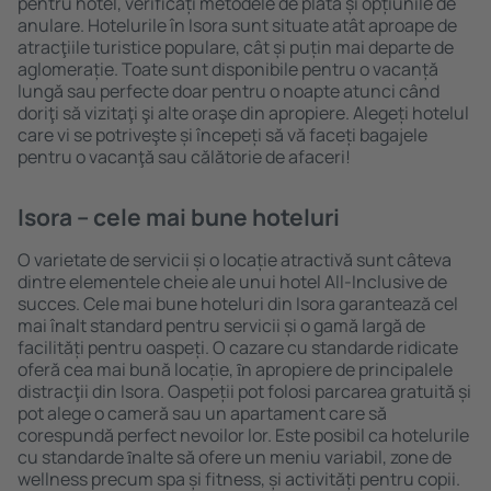
pentru hotel, verificați metodele de plată și opțiunile de
anulare. Hotelurile în Isora sunt situate atât aproape de
atracţiile turistice populare, cât și puțin mai departe de
aglomerație. Toate sunt disponibile pentru o vacanță
lungă sau perfecte doar pentru o noapte atunci când
doriţi să vizitaţi şi alte oraşe din apropiere. Alegeți hotelul
care vi se potriveşte și începeți să vă faceți bagajele
pentru o vacanţă sau călătorie de afaceri!
Isora – cele mai bune hoteluri
O varietate de servicii și o locație atractivă sunt câteva
dintre elementele cheie ale unui hotel All-Inclusive de
succes. Cele mai bune hoteluri din Isora garantează cel
mai înalt standard pentru servicii și o gamă largă de
facilități pentru oaspeți. O cazare cu standarde ridicate
oferă cea mai bună locație, ȋn apropiere de principalele
distracţii din Isora. Oaspeții pot folosi parcarea gratuită și
pot alege o cameră sau un apartament care să
corespundă perfect nevoilor lor. Este posibil ca hotelurile
cu standarde ȋnalte să ofere un meniu variabil, zone de
wellness precum spa și fitness, și activități pentru copii.