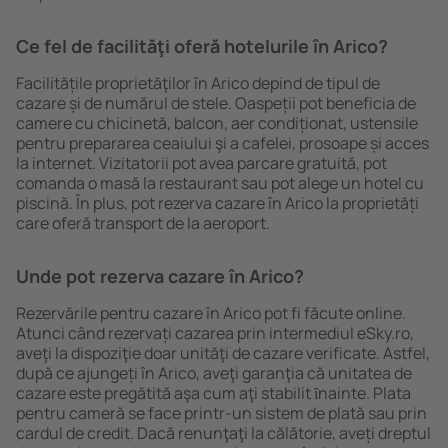
Ce fel de facilităţi oferă hotelurile în Arico?
Facilitățile proprietăţilor în Arico depind de tipul de
cazare și de numărul de stele. Oaspeții pot beneficia de
camere cu chicinetă, balcon, aer condiționat, ustensile
pentru prepararea ceaiului şi a cafelei, prosoape și acces
la internet. Vizitatorii pot avea parcare gratuită, pot
comanda o masă la restaurant sau pot alege un hotel cu
piscină. În plus, pot rezerva cazare în Arico la proprietăți
care oferă transport de la aeroport.
Unde pot rezerva cazare în Arico?
Rezervările pentru cazare în Arico pot fi făcute online.
Atunci când rezervați cazarea prin intermediul eSky.ro,
aveţi la dispoziţie doar unităţi de cazare verificate. Astfel,
după ce ajungeți în Arico, aveţi garanţia că unitatea de
cazare este pregătită aşa cum aţi stabilit ȋnainte. Plata
pentru cameră se face printr-un sistem de plată sau prin
cardul de credit. Dacă renunţaţi la călătorie, aveți dreptul