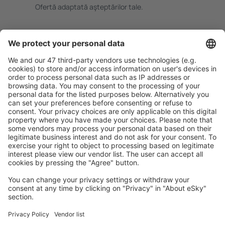
Ofertă adaptată aşteptărilor tale.
Planifică ȋn siguranţă
Rezervare fără griji cu opțiune gratuită de anulare.
Economiseşte mai mult
Prețuri atractive și oferte speciale pentru utilizatorii
conectați.
Cazarea preferată
Alege din peste 1,3 mil. de opţiuni: hoteluri, cabane,
apartamente și altele.
Cele mai căutate cazări de către utilizatorii eSky
Cazare în Spania - Orașe populare