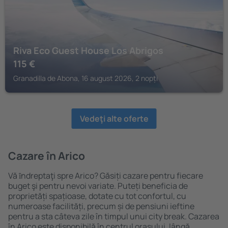
Riva Eco Guest House Los Abrigos
115
€
Granadilla de Abona, 16 august 2026, 2 nopți
Vedeţi alte oferte
Cazare în Arico
Vă ȋndreptaţi spre Arico? Găsiți cazare pentru fiecare
buget şi pentru nevoi variate. Puteți beneficia de
proprietăți spațioase, dotate cu tot confortul, cu
numeroase facilități, precum și de pensiuni ieftine
pentru a sta câteva zile în timpul unui city break. Cazarea
în Arico este disponibilă în centrul orașului, lângă