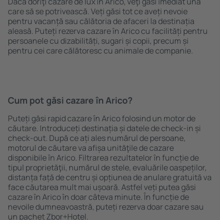
Dacă doriţi cazare de lux în Arico, veţi găsi imediat una
care să se potrivească. Veți găsi tot ce aveți nevoie
pentru vacanță sau călătoria de afaceri la destinația
aleasă. Puteți rezerva cazare în Arico cu facilități pentru
persoanele cu dizabilități, sugari și copii, precum și
pentru cei care călătoresc cu animale de companie.
Cum pot găsi cazare în Arico?
Puteți găsi rapid cazare în Arico folosind un motor de
căutare. Introduceți destinația și datele de check-in și
check-out. După ce ați ales numărul de persoane,
motorul de căutare va afișa unităţile de cazare
disponibile în Arico. Filtrarea rezultatelor în funcție de
tipul proprietăţii, numărul de stele, evaluările oaspeților,
distanța față de centru și opțiunea de anulare gratuită va
face căutarea mult mai ușoară. Astfel veți putea găsi
cazare în Arico în doar câteva minute. În funcție de
nevoile dumneavoastră, puteți rezerva doar cazare sau
un pachet Zbor+Hotel.