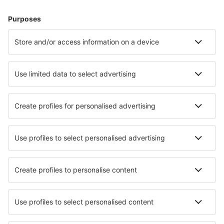
Cazare în Malaga
Cazare în Madrid
Cazare în Barcelona
Cazare în Mijas
Cazare în Marbella
Cazare în Lloret de Mar
Cazare în Sanlucar de Barrameda
Cazare în Competa
Cazare în Bilbao
Cazare în Valencia
Cele mai bune locuri de cazare - orașe
Cazare în Varigotti
Cazare în Podgortsy
Cazare în Mittainville
Cazare în Amfreville La Mivoie
Cazare în Bad Herrenalb
Cazare în Hurn
Cazare în Ustron
Cazare în Clusone
Cazare în Krumbach
Cazare în Rabenau