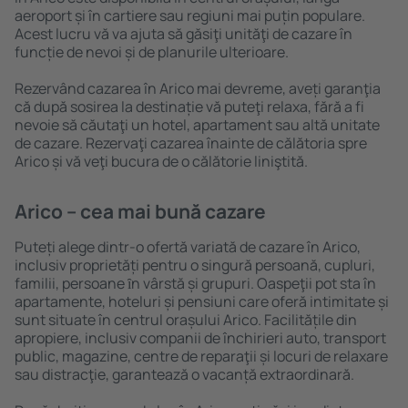
aeroport și în cartiere sau regiuni mai puțin populare.
Acest lucru vă va ajuta să găsiţi unităţi de cazare în
funcție de nevoi și de planurile ulterioare.
Rezervând cazarea în Arico mai devreme, aveți garanţia
că după sosirea la destinație vă puteţi relaxa, fără a fi
nevoie să căutaţi un hotel, apartament sau altă unitate
de cazare. Rezervaţi cazarea înainte de călătoria spre
Arico și vă veţi bucura de o călătorie liniştită.
Arico – cea mai bună cazare
Puteți alege dintr-o ofertă variată de cazare în Arico,
inclusiv proprietăți pentru o singură persoană, cupluri,
familii, persoane ȋn vârstă și grupuri. Oaspeţii pot sta în
apartamente, hoteluri și pensiuni care oferă intimitate și
sunt situate în centrul orașului Arico. Facilitățile din
apropiere, inclusiv companii de închirieri auto, transport
public, magazine, centre de reparaţii și locuri de relaxare
sau distracţie, garantează o vacanță extraordinară.