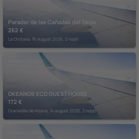
Parador de las Cañadas del Teide
262
€
La Orotava, 16 august 2026, 2 nopți
GRANADILLA DE ABONA
OKEANOS ECO GUEST HOUSE
172
€
Granadilla de Abona, 14 august 2026, 2 nopți
SAN MIGUEL DE ABONA