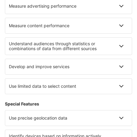
Cele mai bune locuri de cazare - regiuni
Cazare in Principatul Asturia
Cazare în La Palma
Cazare in Costa Dorada
Cazare in Pyrenees Mountains
Cazare în Costa Verde
Cazare în Transilvania
Cazare in Parcul Național Ojcowski
Cazare in Western Rhodopes
Cazare in Roztocze
Cazare in Herrera