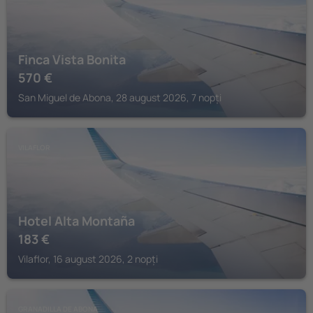
Finca Vista Bonita
570
€
San Miguel de Abona, 28 august 2026, 7 nopți
VILAFLOR
Hotel Alta Montaña
183
€
Vilaflor, 16 august 2026, 2 nopți
GRANADILLA DE ABONA