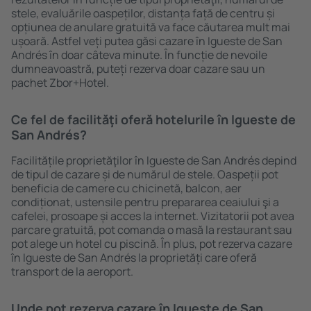
stele, evaluările oaspeților, distanța față de centru și
opțiunea de anulare gratuită va face căutarea mult mai
ușoară. Astfel veți putea găsi cazare în Igueste de San
Andrés în doar câteva minute. În funcție de nevoile
dumneavoastră, puteți rezerva doar cazare sau un
pachet Zbor+Hotel.
Ce fel de facilităţi oferă hotelurile în Igueste de
San Andrés?
Facilitățile proprietăţilor în Igueste de San Andrés depind
de tipul de cazare și de numărul de stele. Oaspeții pot
beneficia de camere cu chicinetă, balcon, aer
condiționat, ustensile pentru prepararea ceaiului şi a
cafelei, prosoape și acces la internet. Vizitatorii pot avea
parcare gratuită, pot comanda o masă la restaurant sau
pot alege un hotel cu piscină. În plus, pot rezerva cazare
în Igueste de San Andrés la proprietăți care oferă
transport de la aeroport.
Unde pot rezerva cazare în Igueste de San