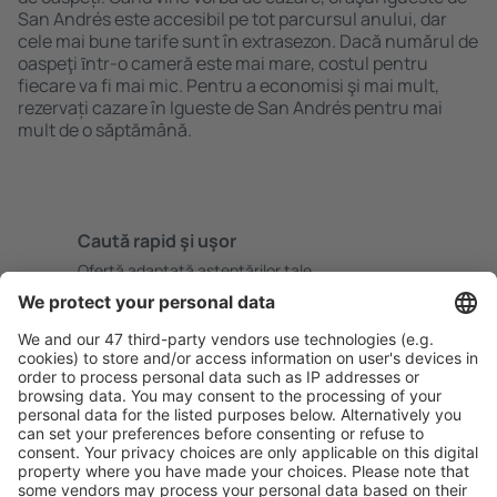
San Andrés este accesibil pe tot parcursul anului, dar
cele mai bune tarife sunt în extrasezon. Dacă numărul de
oaspeţi ȋntr-o cameră este mai mare, costul pentru
fiecare va fi mai mic. Pentru a economisi şi mai mult,
rezervați cazare în Igueste de San Andrés pentru mai
mult de o săptămână.
Caută rapid şi uşor
Ofertă adaptată aşteptărilor tale.
Planifică ȋn siguranţă
Rezervare fără griji cu opțiune gratuită de anulare.
Economiseşte mai mult
Prețuri atractive și oferte speciale pentru utilizatorii
conectați.