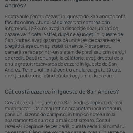
Andrés?
Rezervările pentru cazare în Igueste de San Andrés pot fi
făcute online. Atunci când rezervați cazarea prin
intermediul eSky.ro, aveţi la dispoziţie doar unităţi de
cazare verificate. Astfel, după ce ajungeți în Igueste de
San Andrés, aveţi garanţia că unitatea de cazare este
pregătită aşa cum aţi stabilit ȋnainte. Plata pentru
cameră se face printr-un sistem de plată sau prin cardul
de credit. Dacă renunţaţi la călătorie, aveți dreptul de a
anula gratuit rezervarea de cazare în Igueste de San
Andrés. Termenul limită pentru anularea gratuită este
menţionat atunci când căutați opţiunile de cazare.
Cât costă cazarea în Igueste de San Andrés?
Costul cazării în Igueste de San Andrés depinde de mai
mulți factori. Cele mai ieftine proprietăți includ hanuri,
pensiuni și zone de camping, în timp ce hotelurile și
apartamentele sunt cele mai costisitoare. Costul
rezervării depinde de perioadă, durata șederii și numărul
de oaspeți. Când vine vorba de cazare, oraşul Igueste de