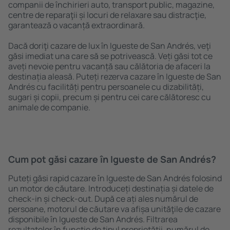
companii de închirieri auto, transport public, magazine,
centre de reparaţii și locuri de relaxare sau distracţie,
garantează o vacanță extraordinară.
Dacă doriţi cazare de lux în Igueste de San Andrés, veţi
găsi imediat una care să se potrivească. Veți găsi tot ce
aveți nevoie pentru vacanță sau călătoria de afaceri la
destinația aleasă. Puteți rezerva cazare în Igueste de San
Andrés cu facilități pentru persoanele cu dizabilități,
sugari și copii, precum și pentru cei care călătoresc cu
animale de companie.
Cum pot găsi cazare în Igueste de San Andrés?
Puteți găsi rapid cazare în Igueste de San Andrés folosind
un motor de căutare. Introduceți destinația și datele de
check-in și check-out. După ce ați ales numărul de
persoane, motorul de căutare va afișa unităţile de cazare
disponibile în Igueste de San Andrés. Filtrarea
rezultatelor în funcție de tipul proprietăţii, numărul de