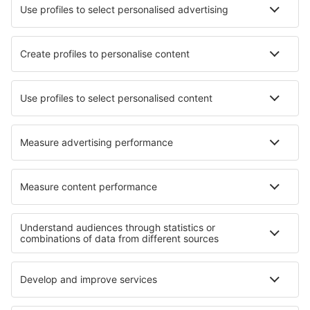
Cele mai bune locuri de cazare - orașe
Cazare în Babice
Cazare în Ålshult
Cazare în Raisting
Cazare în Eaton Socon
Cazare în Roetgen
Cazare în Frý
Cazare în Hollebeke
Cazare în Melvindale
Cazare în Sandanski
Cazare în Exmouth
Cele mai bune locuri de cazare - regiuni
Cazare în Sierra Nevada
Cazare in Țara Bascilor
Cazare in Menorca
Cazare in El Hierro
Cazare in Costa Dorada
Cazare in Capri Island
Cazare in Baja California
Cazare în Jersey