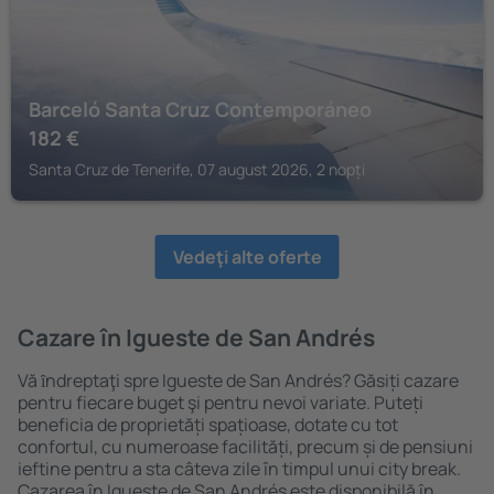
Barceló Santa Cruz Contemporáneo
182
€
Santa Cruz de Tenerife, 07 august 2026, 2 nopți
Vedeţi alte oferte
Cazare în Igueste de San Andrés
Vă ȋndreptaţi spre Igueste de San Andrés? Găsiți cazare
pentru fiecare buget şi pentru nevoi variate. Puteți
beneficia de proprietăți spațioase, dotate cu tot
confortul, cu numeroase facilități, precum și de pensiuni
ieftine pentru a sta câteva zile în timpul unui city break.
Cazarea în Igueste de San Andrés este disponibilă în