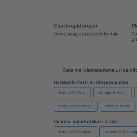
Caută rapid şi uşor
Pl
Ofertă adaptată aşteptărilor tale.
Re
gr
Cele mai căutate hoteluri de cătr
Hoteluri în Austria - Orașe populare
Hoteluri în Graz
Hoteluri în Viena
Hoteluri în Mittersill
Hoteluri în See
Cele mai bune hoteluri - orașe
Hoteluri în Fawkner
Hoteluri în Siheung