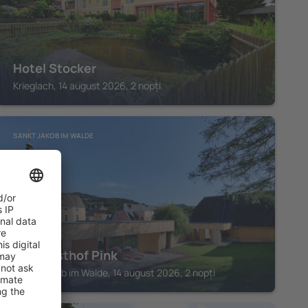
Hotel Stocker
Krieglach, 14 august 2026, 2 nopți
SANKT JAKOB IM WALDE
Landgasthof Pink
Sankt Jakob im Walde, 14 august 2026, 2 nopți