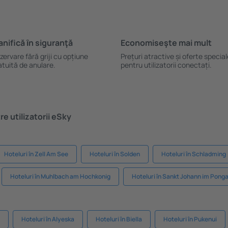
anifică ȋn siguranţă
Economiseşte mai mult
zervare fără griji cu opțiune
Prețuri atractive și oferte specia
atuită de anulare.
pentru utilizatorii conectați.
e utilizatorii eSky
Hoteluri în Zell Am See
Hoteluri în Solden
Hoteluri în Schladming
Hoteluri în Muhlbach am Hochkonig
Hoteluri în Sankt Johann im Pong
Hoteluri în Alyeska
Hoteluri în Biella
Hoteluri în Pukenui