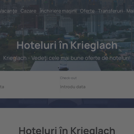
Vacanţe
Cazare
Închiriere mașini
Oferte
Transferuri
Mai
Hoteluri în Krieglach
Krieglach - Vedeţi cele mai bune oferte de hoteluri!
Hoteluri în Krieglach