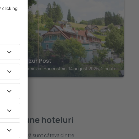
SANKT KATHREIN AM HAUENSTEIN
Gasthof zur Post
Sankt Kathrein am Hauenstein, 14 august 2026, 2 nopți
e mai bune hoteluri
locație atractivă sunt câteva dintre