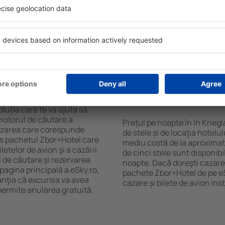
purile motorului de căutare
cu SPA, mini bar/seif în cam
ck-in și check-out, adăugați
masa, zonă de joacă pentru c
e şi gata! Rezultatele
informative despre cele mai 
ilă ȋn perioada selectată.
zonă. Unele proprietăți inclu
el ȋn centrul orașului,
Uneori, acestea încurajează 
lului.
în Krieglach.
n în Krieglach?
Cât costă o noapte d
Krieglach?
luție care te va ajuta să
motorul de căutare a
Prețul pe noapte în în Krieg
 cazarea care corespunde
de stele și de locaţia hotelu
es pachetul Zbor+Hotel care
mediu costă de la aproximati
telor de avion şi a cazării
de cinci stele sunt disponib
l de căutare și rezervarea
noapte. Dacă doreşti cazare 
 pagina principală a eSky.ro,
pachete Zbor+Hotel de pe eSk
anţia că excursia va avea
cazare și bilete de avion in
permite anularea gratuită.