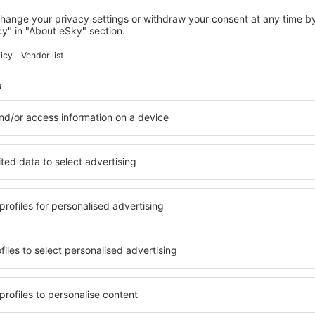
SANKT JAKOB IM WALDE
Familienhotel Berger
Sankt Jakob im Walde, 14 august 2026, 2 nopți
Vedeți mai multe hoteluri în Krieglach
Krieglach – cel
le în Krieglach, astfel încât
O varietate de servicii și o 