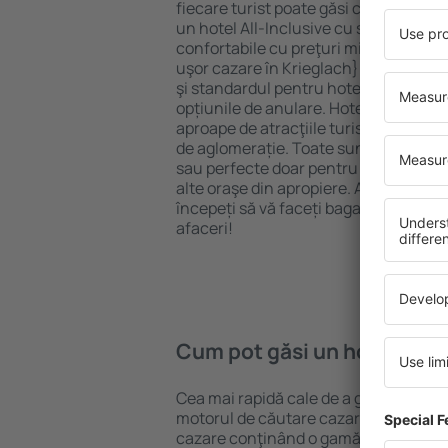
fiecare turist poate găsi cazare potriv
un hotel All-Inclusive cu standarde ȋn
confortabile cu preţuri mici? Cu ajuto
uşor cazare în Krieglach} pentru oric
şi standardul pentru hotel, verificați 
opțiunile de anulare. Hotelurile în Kr
aproape de atracţiile turistice popula
de aglomerație. Toate sunt disponibi
sau perfecte doar pentru o noapte atun
alte oraşe din apropiere. Alegeți hotelu
începeți să vă faceți bagajele pentru 
afaceri!
Cum pot găsi un hotel în K
Cea mai rapidă cale de a găsi un hotel
motorul de căutare cazare eSky. Baza
cazare conţinând o gamă largă de opţi