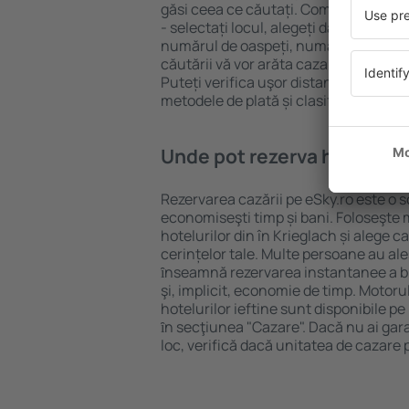
găsi ceea ce căutați. Completați câm
- selectați locul, alegeți data de che
numărul de oaspeți, numărul de camer
căutării vă vor arăta cazarea disponib
Puteți verifica uşor distanța de la hot
metodele de plată și clasificarea hote
Unde pot rezerva hoteluri ȋ
Rezervarea cazării pe eSky.ro este o so
economiseşti timp și bani. Foloseşte 
hotelurilor din în Krieglach și alege
cerințelor tale. Multe persoane au al
ȋnseamnă rezervarea instantanee a bile
şi, implicit, economie de timp. Motoru
hotelurilor ieftine sunt disponibile pe
ȋn secţiunea "Cazare". Dacă nu ai gar
loc, verifică dacă unitatea de cazare 