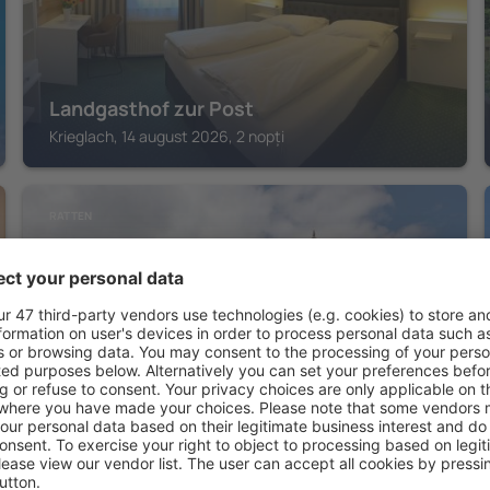
Landgasthof zur Post
Krieglach, 14 august 2026, 2 nopți
RATTEN
Roseggerhaus, Pretul 1588m
Ratten, 14 august 2026, 2 nopți