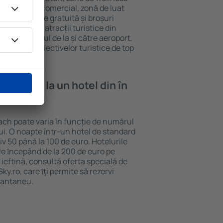
eră, centru comercial, zonă de luat
opii, parcare gratuită și broșuri
interesante atracții turistice din
d și transferul de la și către aeroport.
vizitarea obiectivelor turistice de top
e cazare la un hotel din în
lach poate varia în funcție de numărul
lui. O noapte într-un hotel de standard
v 50 până la 100 de euro. Hotelurile
ile ȋncepând de la 200 de euro pe
ieftină, consultă oferta specială de
y.ro, care ȋţi permite să rezervi
stantaneu.