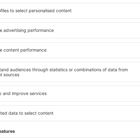
ită nevoilor sale. Preferați
elementele cheie ale unui ho
alte sau preferați hoteluri
bune hoteluri din Krieglach
rul nostru puteți rezerva
pentru servicii și o gamă lar
e buget! Selectați destinația
cazare cu standarde ridicate
metodele de plată și
apropiere de principalele dis
ieglach sunt situate atât
folosi parcarea gratuită și
re, cât și puțin mai departe
care să corespundă perfect ne
le pentru o vacanță lungă
cu standarde ȋnalte să ofere
ci când doriţi să vizitaţi şi
precum spa și fitness, și act
l care vi se potriveşte și
cazare în Krieglach este o al
o vacanţă sau călătorie de
și persoane aflate în călăto
companii care doresc să or
lor.
rieglach?
Ce fel de facilităţi v
Krieglach?
 în Krieglach este folosind
 mare de date cu locuri de
Hotelurile în Krieglach au di
uni este o garanție că veți
oaspeți. Cele mai frecvente 