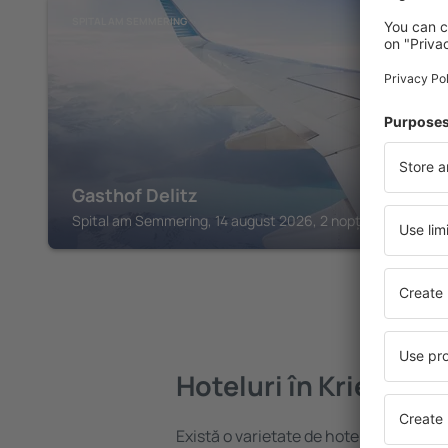
SPITAL AM SEMMERING
Gasthof Delitz
Spital am Semmering, 14 august 2026, 2 nopți
Hoteluri în Krieglach
Există o varietate de hoteluri disponibi