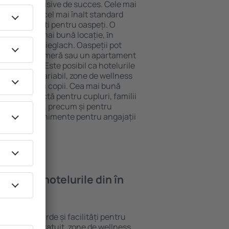
tel All-Inclusive de succes. Cele mai
 garantează cel mai înalt standard
gă de facilități pentru oaspeți. O
 oferă cea mai bună locație, ȋn
tracţii din Krieglach. Oaspeții pot
 pot alege o cameră sau un apartament
voilor lor. Este posibil ca hotelurile
 un meniu variabil, zone de wellness
ivități pentru copii. Cea mai bună
egere perfectă pentru cupluri, familii
rie de afaceri, precum și pentru
ganizeze evenimente pentru angajații
oi găsi ȋn hotelurile din în
ferite standarde și facilități pentru
sunt Wi-Fi gratuit, zone de wellness