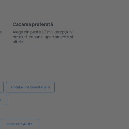
Cazarea preferată
le
Alege din peste 1,3 mil. de opţiuni:
hoteluri, cabane, apartamente și
altele.
Hoteluri în Hohentauern
au
Hoteluri în Austell