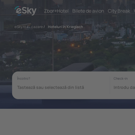
Zbor+Hotel
Bilete de avion
City Break
eSky.ro
/
cazare
/
Hoteluri în Krieglach