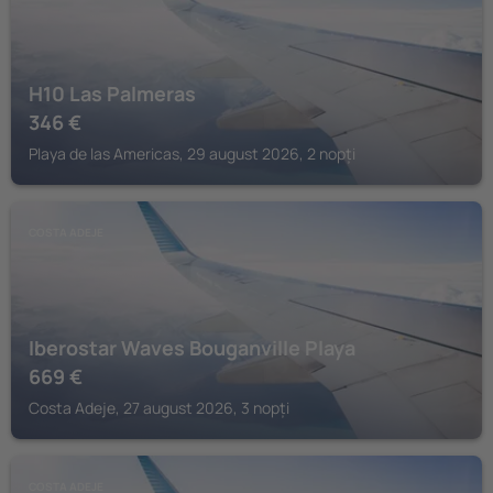
H10 Las Palmeras
346
€
Playa de las Americas, 29 august 2026, 2 nopți
COSTA ADEJE
Iberostar Waves Bouganville Playa
669
€
Costa Adeje, 27 august 2026, 3 nopți
COSTA ADEJE