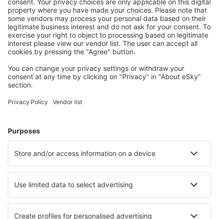
Cazarea preferată
Alege din peste 1,3 mil. de opţiuni: hoteluri, cabane,
apartamente și altele.
Cele mai căutate cazări de către utilizatorii eSky
Cazare în Spania - Orașe populare
Cazare în Marbella
Cazare în Barcelona
Cazare în Madrid
Cazare în Malaga
Cazare în Mijas
Cazare în Rincon de la Victoria
Cazare în Cambrils
Cazare în Palafrugell
Cazare în Cangas de Morrazo
Cazare în Puerto de la Cruz