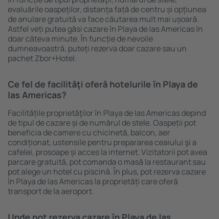
evaluările oaspeților, distanța față de centru și opțiunea
de anulare gratuită va face căutarea mult mai ușoară.
Astfel veți putea găsi cazare în Playa de las Americas în
doar câteva minute. În funcție de nevoile
dumneavoastră, puteți rezerva doar cazare sau un
pachet Zbor+Hotel.
Ce fel de facilităţi oferă hotelurile în Playa de
las Americas?
Facilitățile proprietăţilor în Playa de las Americas depind
de tipul de cazare și de numărul de stele. Oaspeții pot
beneficia de camere cu chicinetă, balcon, aer
condiționat, ustensile pentru prepararea ceaiului şi a
cafelei, prosoape și acces la internet. Vizitatorii pot avea
parcare gratuită, pot comanda o masă la restaurant sau
pot alege un hotel cu piscină. În plus, pot rezerva cazare
în Playa de las Americas la proprietăți care oferă
transport de la aeroport.
Unde pot rezerva cazare în Playa de las