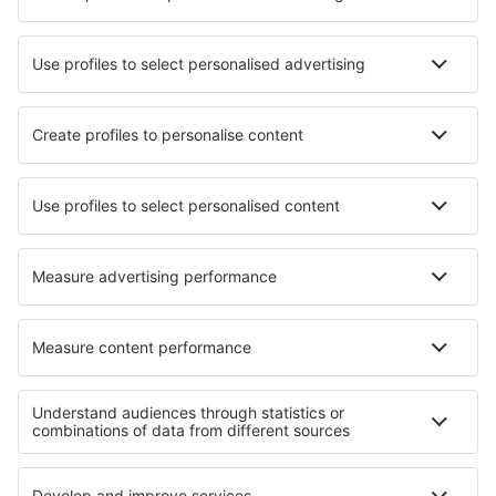
Cele mai bune locuri de cazare - orașe
Cazare în Abadiania
Cazare în Bornel
Cazare în Ceniga
Cazare Wieruszów
Cazare în Cửa Cạn
Cazare în Fujikawaguchiko
Cazare în Glucholazy
Cazare în Iskenderun
Cazare în Urbania
Cazare în Furstenau
Cele mai bune locuri de cazare - regiuni
Cazare in Tenerife
Cazare pe Coasta Galiciei
Cazare în Costa Vasca
Cazare in Costa de Valencia
Cazare in Cantabria
Cazare in Baja California Sur
Cazare in Parcul Național Capitol Reef