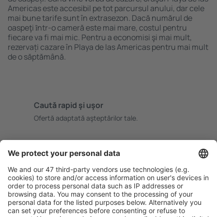
Americas este accesibil pe tot parcursul anului, dar cele
mai bune tarife sunt în extrasezon. Dacă numărul de
oaspeţi ȋntr-o cameră este mai mare, costul pentru
fiecare va fi mai mic. Pentru a economisi şi mai mult,
rezervați cazare în Playa de las Americas pentru mai mult
de o săptămână.
Caută rapid şi uşor
Ofertă adaptată aşteptărilor tale.
Planifică ȋn siguranţă
Rezervare fără griji cu opțiune gratuită de anulare.
Economiseşte mai mult
Prețuri atractive și oferte speciale pentru utilizatorii
conectați.