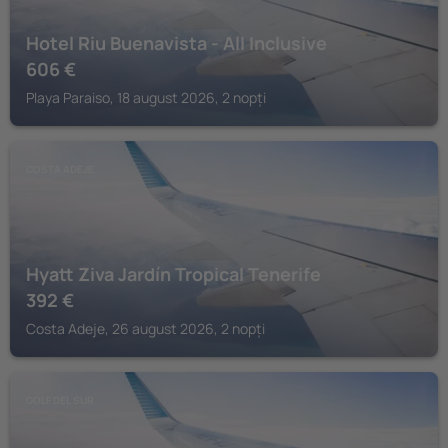
Hotel Riu Buenavista - All Inclusive
606
€
Playa Paraiso, 18 august 2026, 2 nopți
COSTA ADEJE
Hyatt Ziva Jardín Tropical Tenerife
392
€
Costa Adeje, 26 august 2026, 2 nopți
GOLF DEL SUR