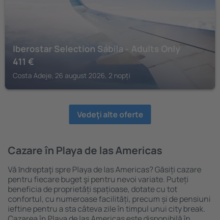
Iberostar Selection Sábila - Adults Only
411
€
Costa Adeje, 26 august 2026, 2 nopți
Vedeţi alte oferte
Cazare în Playa de las Americas
Vă ȋndreptaţi spre Playa de las Americas? Găsiți cazare
pentru fiecare buget şi pentru nevoi variate. Puteți
beneficia de proprietăți spațioase, dotate cu tot
confortul, cu numeroase facilități, precum și de pensiuni
ieftine pentru a sta câteva zile în timpul unui city break.
Cazarea în Playa de las Americas este disponibilă în