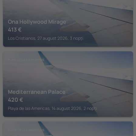
Ona Hollywood Mirage
413
€
Los Cristianos, 27 august 2026, 3 nopți
PLAYA DE LAS AMERICAS
Mediterranean Palace
420
€
Playa de las Americas, 14 august 2026, 2 nopți
PLAYA DE LAS AMERICAS