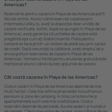
Americas?
Rezervările pentru cazare în Playa de las Americas pot fi
făcute online. Atunci când rezervați cazarea prin
intermediul eSky.ro, aveţi la dispoziţie doar unităţi de
cazare verificate. Astfel, după ce ajungeți în Playa de las
Americas, aveţi garanţia că unitatea de cazare este
pregătită aşa cum aţi stabilit ȋnainte. Plata pentru
cameră se face printr-un sistem de plată sau prin cardul
de credit. Dacă renunţaţi la călătorie, aveți dreptul de a
anula gratuit rezervarea de cazare în Playa de las
Americas. Termenul limită pentru anularea gratuită este
menţionat atunci când căutați opţiunile de cazare.
Cât costă cazarea în Playa de las Americas?
Costul cazării în Playa de las Americas depinde de mai
mulți factori. Cele mai ieftine proprietăți includ hanuri,
pensiuni și zone de camping, în timp ce hotelurile și
apartamentele sunt cele mai costisitoare. Costul
rezervării depinde de perioadă, durata șederii și numărul
de oaspeți. Când vine vorba de cazare, oraşul Playa de las