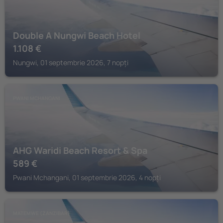
Double A Nungwi Beach Hotel
1.108
€
Nungwi, 01 septembrie 2026, 7 nopți
PWANI MCHANGANI
AHG Waridi Beach Resort & Spa
589
€
Pwani Mchangani, 01 septembrie 2026, 4 nopți
MATEMWE (ZANZIBAR)