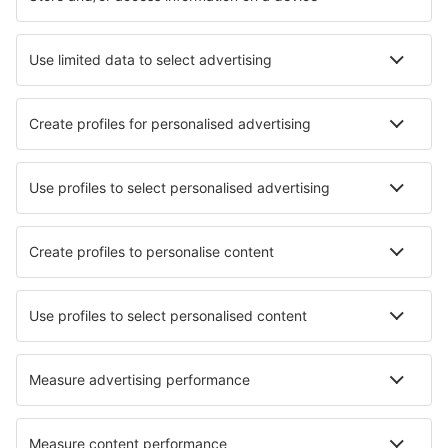
Cazare în Jambiani
Cazare în Arusha
Cazare în Zanzibar
Cazare în Dar es Salaam
Cazare în Moshi
Cazare Kaiti
Cazare în Ngorongoro
Cazare Boma La Ngombe
Cazare Babati
Cazare Kizungu
Cele mai bune locuri de cazare - orașe
Cazare în Hoedekenskerke
Cazare în Daratsos
Cazare în Fiesso d'Artico
Cazare în Kolboda
Cazare în Metaponto
Cazare în Kingston
Cazare în Al Wāşil
Cazare în Woodland Park
Cazare în Bridgeton
Cazare în Cape Coast