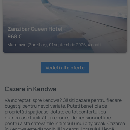
Zanzibar Queen Hotel
968
€
Matemwe (Zanzibar), 01 septembrie 2026, 4 nopți
Vedeţi alte oferte
Cazare în Kendwa
Vă ȋndreptaţi spre Kendwa? Găsiți cazare pentru fiecare
buget şi pentru nevoi variate. Puteți beneficia de
proprietăți spațioase, dotate cu tot confortul, cu
numeroase facilități, precum și de pensiuni ieftine
pentru a sta câteva zile în timpul unui city break. Cazarea
în Kendwa este disponibilă în centrul orașului, lângă