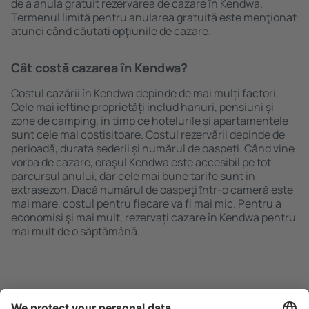
de a anula gratuit rezervarea de cazare în Kendwa.
Termenul limită pentru anularea gratuită este menţionat
atunci când căutați opţiunile de cazare.
Cât costă cazarea în Kendwa?
Costul cazării în Kendwa depinde de mai mulți factori.
Cele mai ieftine proprietăți includ hanuri, pensiuni și
zone de camping, în timp ce hotelurile și apartamentele
sunt cele mai costisitoare. Costul rezervării depinde de
perioadă, durata șederii și numărul de oaspeți. Când vine
vorba de cazare, oraşul Kendwa este accesibil pe tot
parcursul anului, dar cele mai bune tarife sunt în
extrasezon. Dacă numărul de oaspeţi ȋntr-o cameră este
mai mare, costul pentru fiecare va fi mai mic. Pentru a
economisi şi mai mult, rezervați cazare în Kendwa pentru
mai mult de o săptămână.
Caută rapid şi uşor