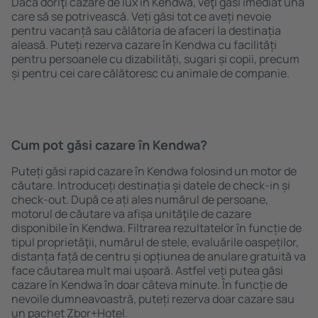
Dacă doriţi cazare de lux în Kendwa, veţi găsi imediat una
care să se potrivească. Veți găsi tot ce aveți nevoie
pentru vacanță sau călătoria de afaceri la destinația
aleasă. Puteți rezerva cazare în Kendwa cu facilități
pentru persoanele cu dizabilități, sugari și copii, precum
și pentru cei care călătoresc cu animale de companie.
Cum pot găsi cazare în Kendwa?
Puteți găsi rapid cazare în Kendwa folosind un motor de
căutare. Introduceți destinația și datele de check-in și
check-out. După ce ați ales numărul de persoane,
motorul de căutare va afișa unităţile de cazare
disponibile în Kendwa. Filtrarea rezultatelor în funcție de
tipul proprietăţii, numărul de stele, evaluările oaspeților,
distanța față de centru și opțiunea de anulare gratuită va
face căutarea mult mai ușoară. Astfel veți putea găsi
cazare în Kendwa în doar câteva minute. În funcție de
nevoile dumneavoastră, puteți rezerva doar cazare sau
un pachet Zbor+Hotel.