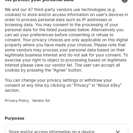
Ofertă adaptată aşteptărilor tale.
Planifică ȋn siguranţă
Rezervare fără griji cu opțiune gratuită de anulare.
Economiseşte mai mult
Prețuri atractive și oferte speciale pentru utilizatorii
conectați.
Cazarea preferată
Alege din peste 1,3 mil. de opţiuni: hoteluri, cabane,
apartamente și altele.
Cele mai căutate cazări de către utilizatorii eSky
Cazare în Tanzania - Orașe populare