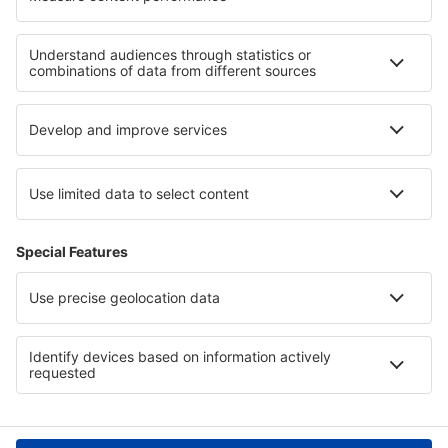
Cele mai bune locuri de cazare - regiuni
Cazare in Zanzibar
Cazare în Kilimanjaro
Cazare în Val Thorens
Cazare in Munții Pirin
Cazare in Greek Islands
Cazare în Lorraine
Cazare in Bora Bora