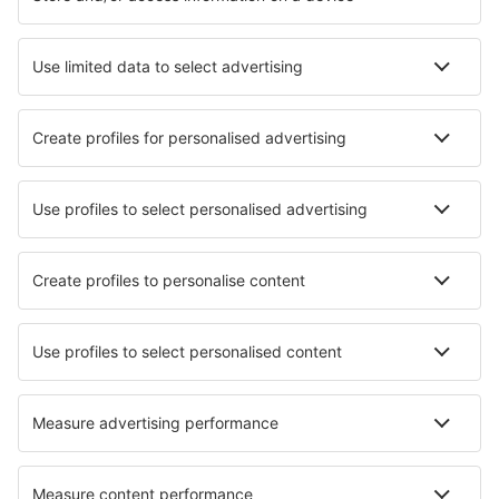
Cazare în Dar es Salaam
Cazare în Jambiani
Cazare în Moshi
Cazare în Nungwi
Cazare în Zanzibar
Cazare Kakanse
Cazare în Makunduchi
Cazare Lake Manyara National Park
Cazare în Stone Town
Cazare în Kiwengwa
Cele mai bune locuri de cazare - orașe
Cazare în Agargoure
Cazare în Vandanmedu
Cazare în Hunnebostrand
Cazare în Foxboro
Cazare în Castro Marim
Cazare în Leopoldsburg
Cazare Highlands
Cazare în Vendome
Cazare în Kremmen
Cazare în Ebreichsdorf