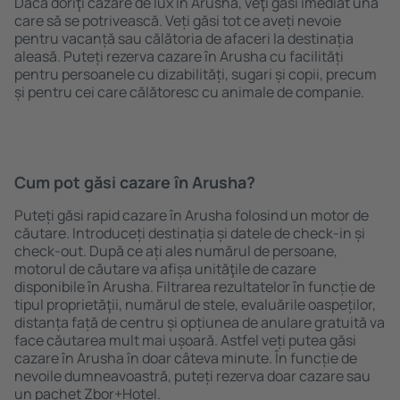
Dacă doriţi cazare de lux în Arusha, veţi găsi imediat una
care să se potrivească. Veți găsi tot ce aveți nevoie
pentru vacanță sau călătoria de afaceri la destinația
aleasă. Puteți rezerva cazare în Arusha cu facilități
pentru persoanele cu dizabilități, sugari și copii, precum
și pentru cei care călătoresc cu animale de companie.
Cum pot găsi cazare în Arusha?
Puteți găsi rapid cazare în Arusha folosind un motor de
căutare. Introduceți destinația și datele de check-in și
check-out. După ce ați ales numărul de persoane,
motorul de căutare va afișa unităţile de cazare
disponibile în Arusha. Filtrarea rezultatelor în funcție de
tipul proprietăţii, numărul de stele, evaluările oaspeților,
distanța față de centru și opțiunea de anulare gratuită va
face căutarea mult mai ușoară. Astfel veți putea găsi
cazare în Arusha în doar câteva minute. În funcție de
nevoile dumneavoastră, puteți rezerva doar cazare sau
un pachet Zbor+Hotel.