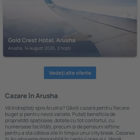
Gold Crest Hotel, Arusha
Arusha, 14 august 2026, 2 nopți
Vedeţi alte oferte
Cazare în Arusha
Vă ȋndreptaţi spre Arusha? Găsiți cazare pentru fiecare
buget şi pentru nevoi variate. Puteți beneficia de
proprietăți spațioase, dotate cu tot confortul, cu
numeroase facilități, precum și de pensiuni ieftine
pentru a sta câteva zile în timpul unui city break. Cazarea
în Arusha este disponibilă în centrul orașului, lângă