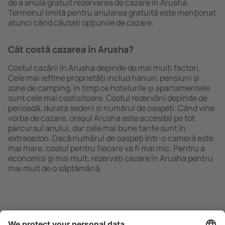
de a anula gratuit rezervarea de cazare în Arusha.
Termenul limită pentru anularea gratuită este menţionat
atunci când căutați opţiunile de cazare.
Cât costă cazarea în Arusha?
Costul cazării în Arusha depinde de mai mulți factori.
Cele mai ieftine proprietăți includ hanuri, pensiuni și
zone de camping, în timp ce hotelurile și apartamentele
sunt cele mai costisitoare. Costul rezervării depinde de
perioadă, durata șederii și numărul de oaspeți. Când vine
vorba de cazare, oraşul Arusha este accesibil pe tot
parcursul anului, dar cele mai bune tarife sunt în
extrasezon. Dacă numărul de oaspeţi ȋntr-o cameră este
mai mare, costul pentru fiecare va fi mai mic. Pentru a
economisi şi mai mult, rezervați cazare în Arusha pentru
mai mult de o săptămână.
Caută rapid şi uşor