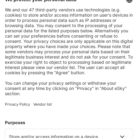
Ofertă adaptată aşteptărilor tale.
Planifică ȋn siguranţă
Rezervare fără griji cu opțiune gratuită de anulare.
Economiseşte mai mult
Prețuri atractive și oferte speciale pentru utilizatorii
conectați.
Cazarea preferată
Alege din peste 1,3 mil. de opţiuni: hoteluri, cabane,
apartamente și altele.
Cele mai căutate cazări de către utilizatorii eSky
Cazare în Tanzania - Orașe populare