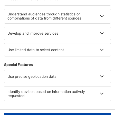
Cele mai bune locuri de cazare - regiuni
Cazare in Zanzibar
Cazare în Kilimanjaro
Cazare in Western Transdanubia
Cazare în Gold Coast
Cazare în Courchevel
Cazare in Gauja National Park
Cazare in Costa Brava