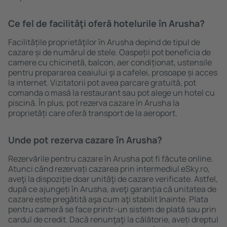
Ce fel de facilităţi oferă hotelurile în Arusha?
Facilitățile proprietăţilor în Arusha depind de tipul de
cazare și de numărul de stele. Oaspeții pot beneficia de
camere cu chicinetă, balcon, aer condiționat, ustensile
pentru prepararea ceaiului şi a cafelei, prosoape și acces
la internet. Vizitatorii pot avea parcare gratuită, pot
comanda o masă la restaurant sau pot alege un hotel cu
piscină. În plus, pot rezerva cazare în Arusha la
proprietăți care oferă transport de la aeroport.
Unde pot rezerva cazare în Arusha?
Rezervările pentru cazare în Arusha pot fi făcute online.
Atunci când rezervați cazarea prin intermediul eSky.ro,
aveţi la dispoziţie doar unităţi de cazare verificate. Astfel,
după ce ajungeți în Arusha, aveţi garanţia că unitatea de
cazare este pregătită aşa cum aţi stabilit ȋnainte. Plata
pentru cameră se face printr-un sistem de plată sau prin
cardul de credit. Dacă renunţaţi la călătorie, aveți dreptul