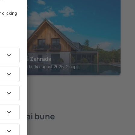
ČERVENÁ VODA
Mlýnická Zahrada
Červená Voda, 14 august 2026, 2 nopți
 cele mai bune