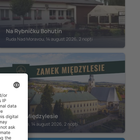
Na Rybníčku Bohutín
Ruda Nad Moravou, 14 august 2026, 2 nopți
MIEDZYLESIE
Zamek Międzylesie
Miedzylesie, 14 august 2026, 2 nopți