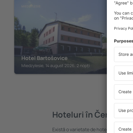
MIEDZYLESIE
Hotel Bartošovice
Miedzylesie, 14 august 2026, 2 nopți
Hoteluri în Červená 
Există o varietate de hoteluri disponib