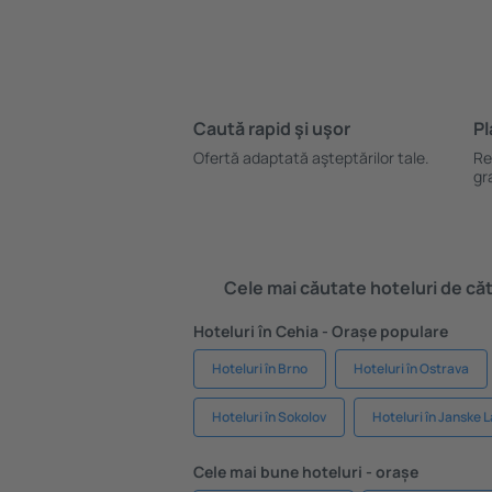
Caută rapid şi uşor
Pl
Ofertă adaptată aşteptărilor tale.
Re
gr
Cele mai căutate hoteluri de cătr
Hoteluri în Cehia - Orașe populare
Hoteluri în Brno
Hoteluri în Ostrava
Hoteluri în Sokolov
Hoteluri în Janske 
Cele mai bune hoteluri - orașe