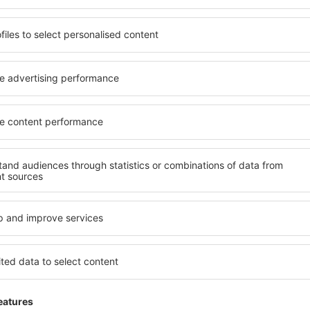
potrivită nevoilor sale.
O varietate de servicii și o 
andarde ȋnalte sau preferați
elementele cheie ale unui ho
 Cu ajutorul nostru puteți
bune hoteluri din Červená V
 pentru orice buget!
pentru servicii și o gamă lar
ru hotel, verificați
cazare cu standarde ridicate
are. Hotelurile în Červená
apropiere de principalele di
cţiile turistice populare,
folosi parcarea gratuită și
ie. Toate sunt disponibile
care să corespundă perfect ne
doar pentru o noapte atunci
cu standarde ȋnalte să ofere
n apropiere. Alegeți hotelul
precum spa și fitness, și act
 faceți bagajele pentru o
cazare în Červená Voda este
familii și persoane aflate în
companii care doresc să or
lor.
Červená Voda?
Ce fel de facilităţi v
Červená Voda?
l în Červená Voda este