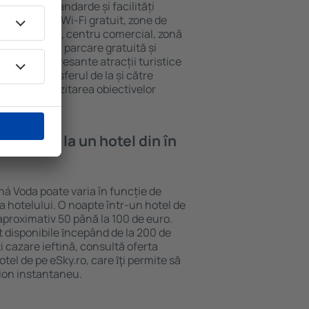
 diferite standarde și facilități
cvente sunt Wi-Fi gratuit, zone de
eif în cameră, centru comercial, zonă
pentru copii, parcare gratuită și
ele mai interesante atracții turistice
clud și transferul de la și către
curajează vizitarea obiectivelor
Voda.
e cazare la un hotel din în
ná Voda poate varia în funcție de
ia hotelului. O noapte într-un hotel de
aproximativ 50 până la 100 de euro.
nt disponibile ȋncepând de la 200 de
 cazare ieftină, consultă oferta
el de pe eSky.ro, care ȋţi permite să
vion instantaneu.