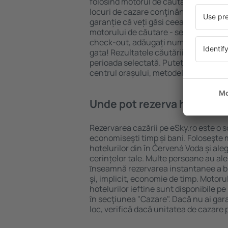
folosind motorul de căutare cazare e
locuri de cazare conţinând o gamă lar
garanție că veți găsi ceea ce căutați
motorului de căutare - selectați locul
check-out, adăugați numărul de oasp
gata! Rezultatele căutării vă vor arăt
perioada selectată. Puteți verifica uşo
centrul orașului, metodele de plată și 
Unde pot rezerva hoteluri 
Rezervarea cazării pe eSky.ro este o so
economiseşti timp și bani. Foloseşte 
hotelurilor din în Červená Voda și a
cerințelor tale. Multe persoane au al
ȋnseamnă rezervarea instantanee a bile
şi, implicit, economie de timp. Motoru
hotelurilor ieftine sunt disponibile pe
ȋn secţiunea "Cazare". Dacă nu ai gar
loc, verifică dacă unitatea de cazare 