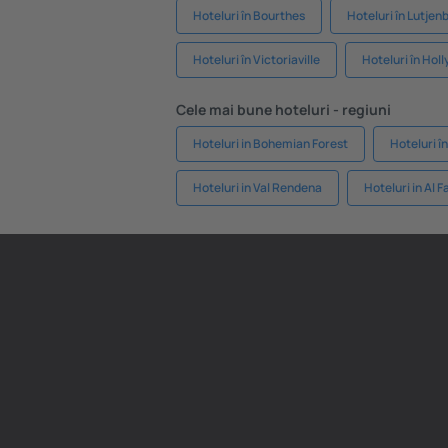
Hoteluri în Bourthes
Hoteluri în Lutjen
Hoteluri în Victoriaville
Hoteluri în Holl
Cele mai bune hoteluri - regiuni
Hoteluri in Bohemian Forest
Hoteluri 
Hoteluri in Val Rendena
Hoteluri in Al