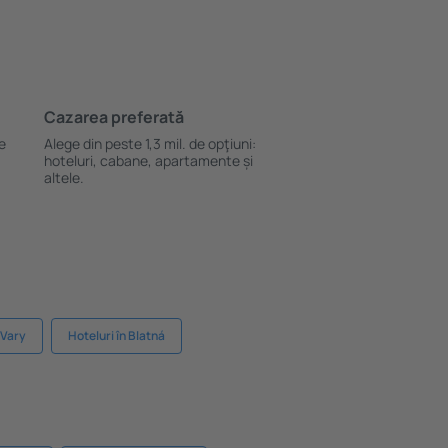
Cazarea preferată
le
Alege din peste 1,3 mil. de opţiuni:
hoteluri, cabane, apartamente și
altele.
 Vary
Hoteluri în Blatná