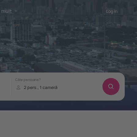
 mult
Log in
i!