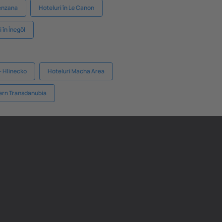
renzana
Hoteluri în Le Canon
 în İnegöl
- Hlinecko
Hoteluri Macha Area
tern Transdanubia