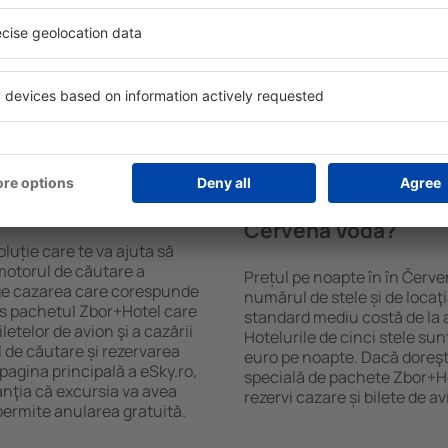
Sky. Baza mare de date cu
Hotelurile în Červená Voda au
gă de opţiuni este o
pentru oaspeți. Cele mai fre
. Completați câmpurile
wellness cu SPA, mini bar/s
, alegeți data de check-in și
de luat masa, zonă de joacă 
eți, numărul de camere şi
broșuri informative despre c
a cazarea disponibilă ȋn
din zonă. Unele proprietăți in
r distanța de la hotel ȋn
aeroport. Uneori, acestea în
clasificarea hotelului.
turistice de top în Červená 
ȋn în Červená Voda?
Cât costă o noapte d
Červená Voda?
luție care te va ajuta să
motorul de căutare a
Prețul pe noapte în în Červe
lege cazarea care corespunde
numărul de stele și de locaţ
es pachetul Zbor+Hotel care
standard mediu costă de la 
telor de avion şi a cazării
Hotelurile de cinci stele su
l de căutare și rezervarea
euro pe noapte. Dacă doreşti
 pagina principală a eSky.ro,
specială de pachete Zbor+Hot
anţia că excursia va avea
rezervi cazare și bilete de a
permite anularea gratuită.