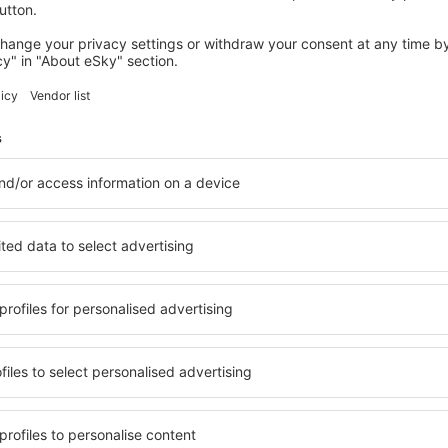
ZABREH
Hotel Růžové údolí
Zabreh, 14 august 2026, 2 nopți
Vedeți mai multe hoteluri în Červená Voda
Voda
Červená Voda –
hoteluri
ile în Červená Voda, astfel