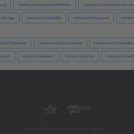
burg
Hoteluri în Neckarbischofsheim
Hoteluri în San Adriano de Lo
y Springs
Hoteluri în Highcliffe
Hoteluri în Mogyorod
Hoteluri
în South Bohemia
Hoteluri in Cieszyn Silesia
Hoteluri în Chrudimsko 
 Fayyum
Hoteluri în Nassau
Hoteluri in Naxos
Hoteluri in Wes
Copyright © eSky.ro. Toate drepturile rezervate.