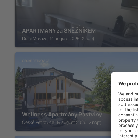
APARTMÁNY za SNĚŽNÍKEM
Dolní Morava, 14 august 2026, 2 nopți
ČESKÉ PETROVICE
Wellness Apartmány Pastviny
České Petrovice, 14 august 2026, 2 nopți