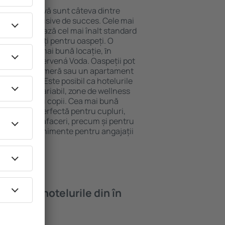
locație atractivă sunt câteva dintre
tel All-Inclusive de succes. Cele mai
oda garantează cel mai înalt standard
gă de facilități pentru oaspeți. O
 oferă cea mai bună locație, ȋn
stracţii din Červená Voda. Oaspeții pot
 pot alege o cameră sau un apartament
voilor lor. Este posibil ca hotelurile
 un meniu variabil, zone de wellness
ivități pentru copii. Cea mai bună
 o alegere perfectă pentru cupluri,
 călătorie de afaceri, precum și pentru
ganizeze evenimente pentru angajații
oi găsi ȋn hotelurile din în