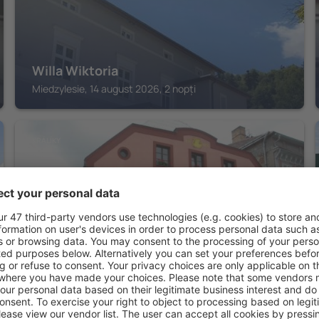
Willa Wiktoria
Miedzylesie, 14 august 2026, 2 nopți
KRÁLÍKY
Hotel Zlatá Labuť
Králíky, 14 august 2026, 2 nopți