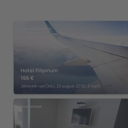
JABLONNÉ NAD ORLICÍ
Hotel Filipinum
166
€
Jablonné nad Orlicí, 23 august 2026, 2 nopți
DOLNÍ MORAVA