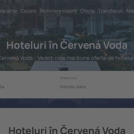
Vacanţe
Cazare
Închiriere mașini
Oferte
Transferuri
Mai
Hoteluri în Červená Voda
ervená Voda - Vedeţi cele mai bune oferte de hotelur
Hoteluri în Červená Voda