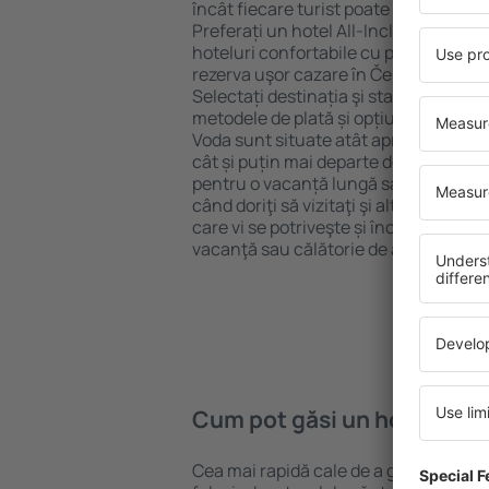
încât fiecare turist poate găsi cazare 
Preferați un hotel All-Inclusive cu st
hoteluri confortabile cu preţuri mici?
rezerva uşor cazare în Červená Voda}
Selectați destinația şi standardul pent
metodele de plată și opțiunile de anul
Voda sunt situate atât aproape de atra
cât și puțin mai departe de aglomeraț
pentru o vacanță lungă sau perfecte 
când doriţi să vizitaţi şi alte oraşe di
care vi se potriveşte și începeți să vă
vacanţă sau călătorie de afaceri!
Cum pot găsi un hotel în 
Cea mai rapidă cale de a găsi un hote