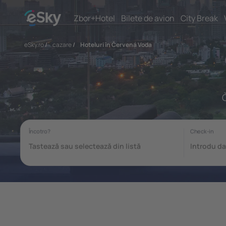
Zbor+Hotel
Bilete de avion
City Break
eSky.ro
/
cazare
/
Hoteluri în Červená Voda
Č