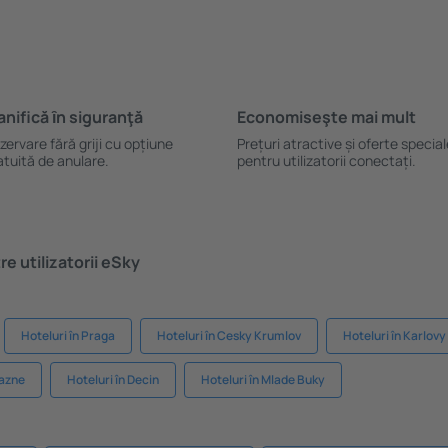
anifică ȋn siguranţă
Economiseşte mai mult
zervare fără griji cu opțiune
Prețuri atractive și oferte specia
atuită de anulare.
pentru utilizatorii conectați.
e utilizatorii eSky
Hoteluri în Praga
Hoteluri în Cesky Krumlov
Hoteluri în Karlovy
Lazne
Hoteluri în Decin
Hoteluri în Mlade Buky