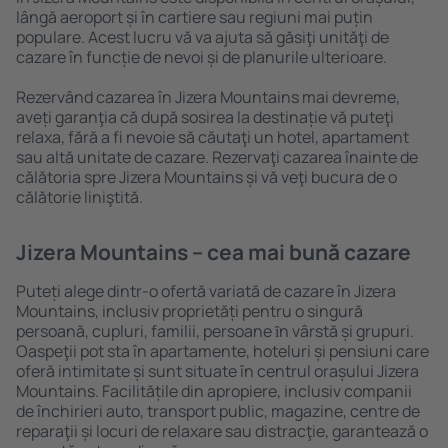
lângă aeroport și în cartiere sau regiuni mai puțin
populare. Acest lucru vă va ajuta să găsiţi unităţi de
cazare în funcție de nevoi și de planurile ulterioare.
Rezervând cazarea în Jizera Mountains mai devreme,
aveți garanţia că după sosirea la destinație vă puteţi
relaxa, fără a fi nevoie să căutaţi un hotel, apartament
sau altă unitate de cazare. Rezervaţi cazarea înainte de
călătoria spre Jizera Mountains și vă veţi bucura de o
călătorie liniştită.
Jizera Mountains – cea mai bună cazare
Puteți alege dintr-o ofertă variată de cazare în Jizera
Mountains, inclusiv proprietăți pentru o singură
persoană, cupluri, familii, persoane ȋn vârstă și grupuri.
Oaspeţii pot sta în apartamente, hoteluri și pensiuni care
oferă intimitate și sunt situate în centrul orașului Jizera
Mountains. Facilitățile din apropiere, inclusiv companii
de închirieri auto, transport public, magazine, centre de
reparaţii și locuri de relaxare sau distracţie, garantează o