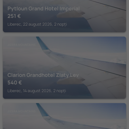
Pytloun Grand Hotel Imperial
251
€
Liberec, 22 august 2026, 2 nopți
JIZERA MOUNTAINS
Clarion Grandhotel Zlaty Lev
540
€
Liberec, 14 august 2026, 2 nopți
JIZERA MOUNTAINS