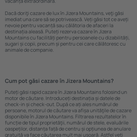
vacanță extraordinară.
Dacă doriţi cazare de lux în Jizera Mountains, veţi găsi
imediat una care să se potrivească. Veți găsi tot ce aveți
nevoie pentru vacanță sau călătoria de afaceri la
destinația aleasă. Puteți rezerva cazare în Jizera
Mountains cu facilități pentru persoanele cu dizabilități,
sugari și copii, precum și pentru cei care călătoresc cu
animale de companie.
Cum pot găsi cazare în Jizera Mountains?
Puteți găsi rapid cazare în Jizera Mountains folosind un
motor de căutare. Introduceți destinația și datele de
check-in și check-out. După ce ați ales numărul de
persoane, motorul de căutare va afișa unităţile de cazare
disponibile în Jizera Mountains. Filtrarea rezultatelor în
funcție de tipul proprietăţii, numărul de stele, evaluările
oaspeților, distanța față de centru și opțiunea de anulare
gratuită va face căutarea mult mai ușoară. Astfel veți