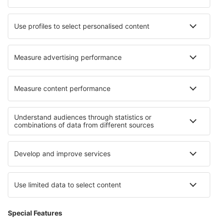
Cazare în Szigliget
Cazare în Rudersdorf
Cazare în Blunk
Cazare în Urayasu
Cazare în Sada
Cazare în Fenazar
Cazare în Vetis
Cazare în Strzelce Opolskie
Cele mai bune locuri de cazare - regiuni
Cazare în South Bohemia
Cazare in Zlinsko
Cazare in Bohemian Forest
Cazare în Kladske borderlands
Cazare în Central Bohemian
Cazare la Canionul Bryce
Cazare în Transilvania
Cazare in Parcul Național Magurski
Cazare in Insula Korcula
Cazare în Sunshine Coast