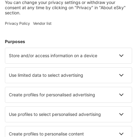
Cele mai căutate cazări de către utilizatorii eSky
Cazare în Cehia - Orașe populare
Cazare în Brno
Cazare în Cesky Krumlov
Cazare în Praga
Cazare în Karlovy Vary
Cazare în Ostrava
Cazare în Říčky v Orlických horách
Cazare în Stare Splavy
Cazare în Olomouc
Cazare în Harrachov
Cazare în Ostružná
Cele mai bune locuri de cazare - orașe
Cazare în Kitulgala
Cazare în Alvoco das Várzeas