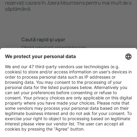
rezervați cazare în Jizera Mountains pentru mai mult de o
săptămână.
Caută rapid şi uşor
Ofertă adaptată aşteptărilor tale.
Planifică ȋn siguranţă
Rezervare fără griji cu opțiune gratuită de anulare.
Economiseşte mai mult
Prețuri atractive și oferte speciale pentru utilizatorii
conectați.
Cazarea preferată
Alege din peste 1,3 mil. de opţiuni: hoteluri, cabane,
apartamente și altele.