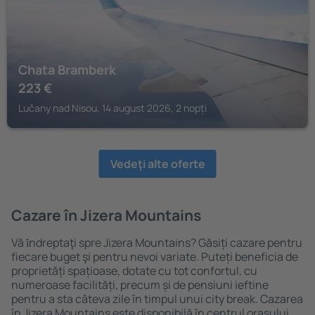
Chata Bramberk
223
€
Lučany nad Nisou, 14 august 2026, 2 nopți
Vedeţi alte oferte
Cazare în Jizera Mountains
Vă ȋndreptaţi spre Jizera Mountains? Găsiți cazare pentru
fiecare buget şi pentru nevoi variate. Puteți beneficia de
proprietăți spațioase, dotate cu tot confortul, cu
numeroase facilități, precum și de pensiuni ieftine
pentru a sta câteva zile în timpul unui city break. Cazarea
în Jizera Mountains este disponibilă în centrul orașului,