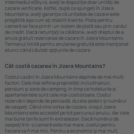
intermediul eSky.ro, aveţi la dispoziţie doar unităţi de
cazare verificate. Astfel, după ce ajungeți în Jizera
Mountains, aveţi garanţia că unitatea de cazare este
pregătită aşa cum aţi stabilit ȋnainte. Plata pentru
cameră se face printr-un sistem de plată sau prin cardul
de credit. Dacă renunţaţi la călătorie, aveți dreptul de a
anula gratuit rezervarea de cazare în Jizera Mountains.
Termenul limită pentru anularea gratuită este menţionat
atunci când căutați opţiunile de cazare.
Cât costă cazarea în Jizera Mountains?
Costul cazării în Jizera Mountains depinde de mai mulți
factori. Cele mai ieftine proprietăți includ hanuri,
pensiuni și zone de camping, în timp ce hotelurile și
apartamentele sunt cele mai costisitoare. Costul
rezervării depinde de perioadă, durata șederii și numărul
de oaspeți. Când vine vorba de cazare, oraşul Jizera
Mountains este accesibil pe tot parcursul anului, dar cele
mai bune tarife sunt în extrasezon. Dacă numărul de
oaspeţi ȋntr-o cameră este mai mare, costul pentru
fiecare va fi mai mic. Pentru a economisi şi mai mult,