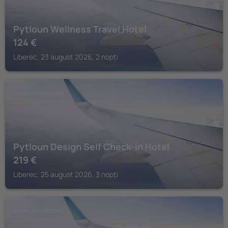
Pytloun Wellness Travel Hotel
124
€
Liberec, 23 august 2026, 2 nopți
JIZERA MOUNTAINS
Pytloun Design Self Check-in Hotel
219
€
Liberec, 25 august 2026, 3 nopți
JIZERA MOUNTAINS