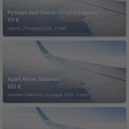
Pytloun Self Check-in Hotel Liberec
111
€
Liberec, 23 august 2026, 2 nopți
JIZERA MOUNTAINS
Apart Hotel Jablonec
201
€
Jablonec Nad Nisou, 14 august 2026, 2 nopți
JIZERA MOUNTAINS