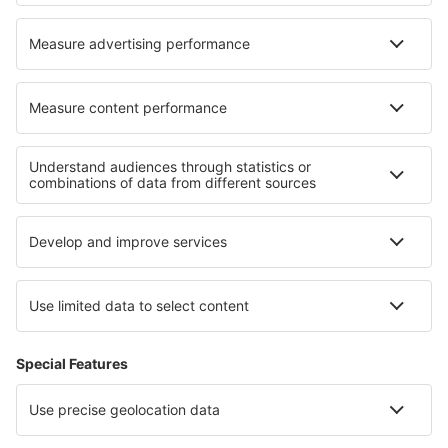
Hoteluri în Columbia
Hoteluri în Bentonville
Hoteluri în Idaho Falls
Cele mai bune hoteluri - regiuni
Hoteluri in Toscana
Hoteluri pe Coasta Rimini
Hoteluri in Val di Fiemme
Hoteluri in Lazio
Hoteluri in Lacul Maggiore
Hoteluri in Stredné Považie
Hoteluri in Insula Krk
Hoteluri in Middle Pomerania
Hoteluri în Michoacan
Hoteluri in Napa Valley