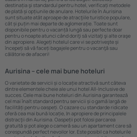
destinația şi standardul pentru hotel, verificați metodele
de plată și opțiunile de anulare. Hotelurile în Aurisina
sunt situate atât aproape de atracţiile turistice populare,
cât și puțin mai departe de aglomerație. Toate sunt
disponibile pentru o vacanță lungă sau perfecte doar
pentru o noapte atunci când doriţi să vizitaţi şi alte oraşe
din apropiere. Alegeți hotelul care vi se potriveşte și
începeți să vă faceți bagajele pentru o vacanţă sau
călătorie de afaceri!
Aurisina – cele mai bune hoteluri
O varietate de servicii și o locație atractivă sunt câteva
dintre elementele cheie ale unui hotel All-Inclusive de
succes. Cele mai bune hoteluri din Aurisina garantează
cel mai înalt standard pentru servicii și o gamă largă de
facilități pentru oaspeți. O cazare cu standarde ridicate
oferă cea mai bună locație, ȋn apropiere de principalele
distracţii din Aurisina. Oaspeții pot folosi parcarea
gratuită și pot alege o cameră sau un apartament care să
corespundă perfect nevoilor lor. Este posibil ca hotelurile