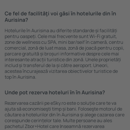
Ce fel de facilităţi voi găsi ȋn hotelurile din în
Aurisina?
Hotelurile în Aurisina au diferite standarde și facilități
pentru oaspeți. Cele mai frecvente sunt Wi-Fi gratuit,
zone de wellness cu SPA, mini bar/seif în cameră, centru
comercial, zonă de luat masa, zonă de joacă pentru copii,
parcare gratuită și broșuri informative despre cele mai
interesante atracții turistice din zonă. Unele proprietăți
includ și transferul de la și către aeroport. Uneori,
acestea încurajează vizitarea obiectivelor turistice de
top în Aurisina.
Unde pot rezerva hoteluri ȋn în Aurisina?
Rezervarea cazării pe eSky.ro este o soluție care te va
ajuta să economiseşti timp și bani. Foloseşte motorul de
căutare a hotelurilor din în Aurisina și alege cazarea care
corespunde cerințelor tale. Multe persoane au ales
pachetul Zbor+Hotel care ȋnseamnă rezervarea