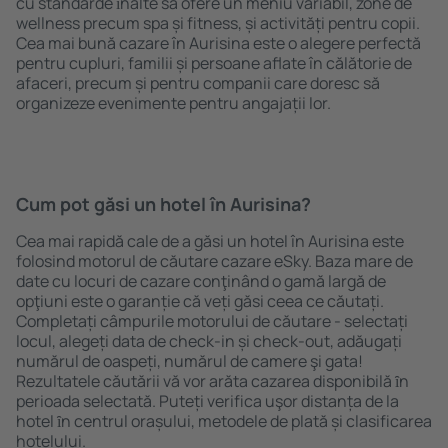
cu standarde ȋnalte să ofere un meniu variabil, zone de
wellness precum spa și fitness, și activități pentru copii.
Cea mai bună cazare în Aurisina este o alegere perfectă
pentru cupluri, familii și persoane aflate în călătorie de
afaceri, precum și pentru companii care doresc să
organizeze evenimente pentru angajații lor.
Cum pot găsi un hotel în Aurisina?
Cea mai rapidă cale de a găsi un hotel în Aurisina este
folosind motorul de căutare cazare eSky. Baza mare de
date cu locuri de cazare conţinând o gamă largă de
opţiuni este o garanție că veți găsi ceea ce căutați.
Completați câmpurile motorului de căutare - selectați
locul, alegeți data de check-in și check-out, adăugați
numărul de oaspeți, numărul de camere şi gata!
Rezultatele căutării vă vor arăta cazarea disponibilă ȋn
perioada selectată. Puteți verifica uşor distanța de la
hotel ȋn centrul orașului, metodele de plată și clasificarea
hotelului.