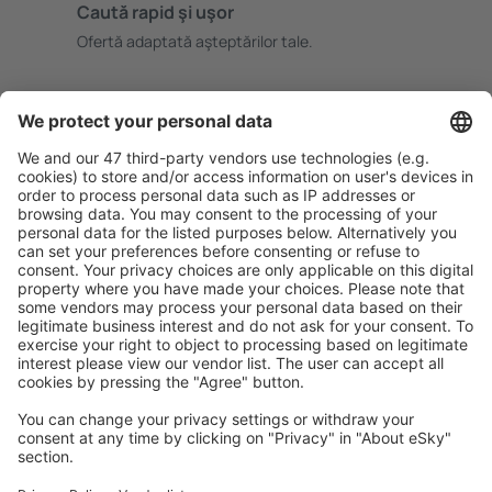
Caută rapid şi uşor
Ofertă adaptată aşteptărilor tale.
Planifică ȋn siguranţă
Rezervare fără griji cu opțiune gratuită de anulare.
Economiseşte mai mult
Prețuri atractive și oferte speciale pentru utilizatorii
conectați.
Cazarea preferată
Alege din peste 1,3 mil. de opţiuni: hoteluri, cabane,
apartamente și altele.
Cele mai căutate hoteluri de către utilizatorii eSky
Hoteluri în Italia - Orașe populare