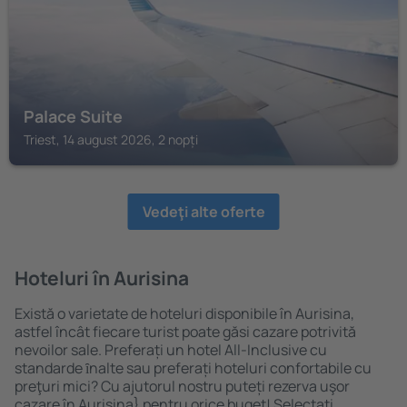
Palace Suite
Triest, 14 august 2026, 2 nopți
Vedeţi alte oferte
Hoteluri în Aurisina
Există o varietate de hoteluri disponibile în Aurisina,
astfel încât fiecare turist poate găsi cazare potrivită
nevoilor sale. Preferați un hotel All-Inclusive cu
standarde ȋnalte sau preferați hoteluri confortabile cu
preţuri mici? Cu ajutorul nostru puteți rezerva uşor
cazare în Aurisina} pentru orice buget! Selectați