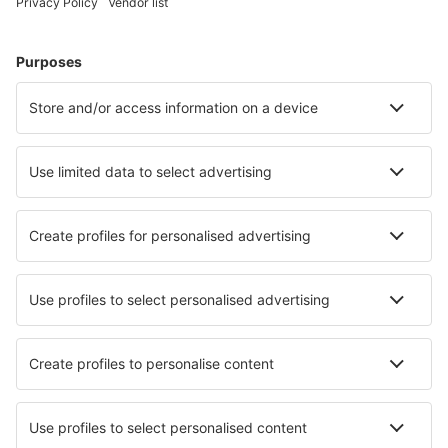
Hoteluri în Florenţa
Hoteluri în Napoli
Hoteluri în Palermo
Hoteluri în Milano
Hoteluri în Roma
Hoteluri în La Spezia
Hoteluri în Livorno
Hoteluri în Peschici
Hoteluri în Sassari
Hoteluri în San Gimignano
Cele mai bune hoteluri - orașe
Hoteluri în Entraigues-sur-la-Sorgue
Hoteluri în Rairiz De Veiga
Hoteluri în Kluisbergen
Hoteluri în La Bisbal d'Emporda
Hoteluri în Fallsington
Hoteluri în Almerimar
Hoteluri în Banne