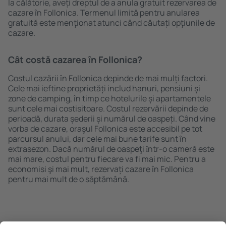
la călătorie, aveți dreptul de a anula gratuit rezervarea de
cazare în Follonica. Termenul limită pentru anularea
gratuită este menţionat atunci când căutați opţiunile de
cazare.
Cât costă cazarea în Follonica?
Costul cazării în Follonica depinde de mai mulți factori.
Cele mai ieftine proprietăți includ hanuri, pensiuni și
zone de camping, în timp ce hotelurile și apartamentele
sunt cele mai costisitoare. Costul rezervării depinde de
perioadă, durata șederii și numărul de oaspeți. Când vine
vorba de cazare, oraşul Follonica este accesibil pe tot
parcursul anului, dar cele mai bune tarife sunt în
extrasezon. Dacă numărul de oaspeţi ȋntr-o cameră este
mai mare, costul pentru fiecare va fi mai mic. Pentru a
economisi şi mai mult, rezervați cazare în Follonica
pentru mai mult de o săptămână.