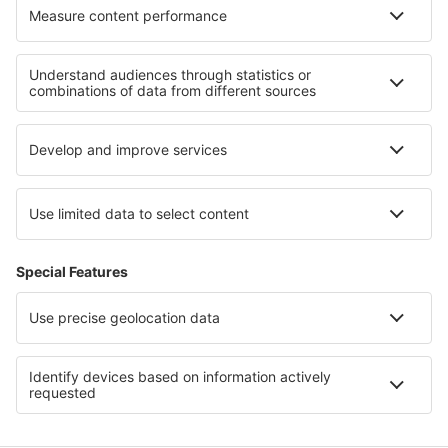
Cele mai bune locuri de cazare - regiuni
Cazare pe Coasta Rimini
Cazare in Apulia
Cazare in Capri Island
Cazare in Italy - sun and beach
Cazare in Sardinia
Cazare in Parcul Național Hot Springs
Cazare in Baja California
Cazare in Thassos
Cazare in Faaker See
Cazare in Tracia