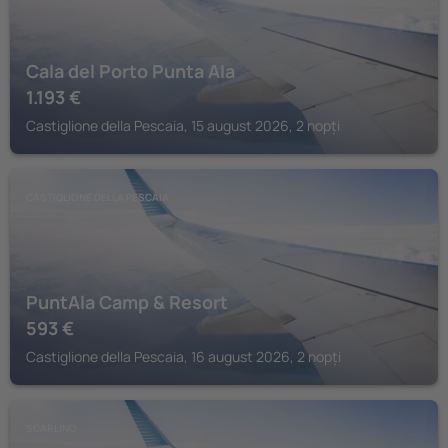
Cala del Porto Punta Ala
1.193
€
Castiglione della Pescaia, 15 august 2026, 2 nopți
CASTIGLIONE DELLA PESCAIA
PuntAla Camp & Resort
593
€
Castiglione della Pescaia, 16 august 2026, 2 nopți
SCARLINO