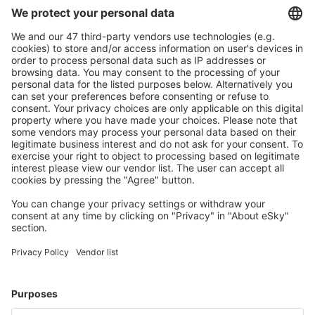
Caută rapid şi uşor
Ofertă adaptată aşteptărilor tale.
Planifică ȋn siguranţă
Rezervare fără griji cu opțiune gratuită de anulare.
Economiseşte mai mult
Prețuri atractive și oferte speciale pentru utilizatorii
conectați.
Cazarea preferată
Alege din peste 1,3 mil. de opţiuni: hoteluri, cabane,
apartamente și altele.
Cele mai căutate cazări de către utilizatorii eSky
Cazare în Italia - Orașe populare