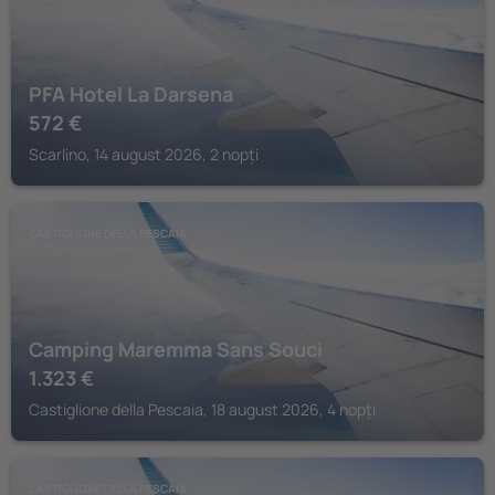
PFA Hotel La Darsena
572
€
Scarlino, 14 august 2026, 2 nopți
CASTIGLIONE DELLA PESCAIA
Camping Maremma Sans Souci
1.323
€
Castiglione della Pescaia, 18 august 2026, 4 nopți
CASTIGLIONE DELLA PESCAIA