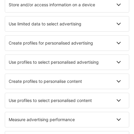
Cazare în Palermo
Cazare în Roma
Cazare în Florenţa
Cazare în Milano
Cazare în Napoli
Cazare în Salerno
Cazare în Pula
Cazare în Verbania
Cazare în Imperia
Cazare în Noto
Cele mai bune locuri de cazare - orașe
Cazare în Stare Pole
Cazare în Haapamäki
Cazare Favaios
Cazare în Roxas
Cazare Bratton Fleming
Cazare în Spišská Nová Ves
Cazare în Nocona
Cazare în Lancie
Cazare în Strasen
Cazare în Vetren