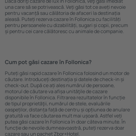
Dacă doriţi cazare de lux în Follonica, veţi găsi imediat
una care să se potrivească. Veți găsi tot ce aveți nevoie
pentru vacanță sau călătoria de afaceri la destinația
aleasă. Puteți rezerva cazare în Follonica cu facilități
pentru persoanele cu dizabilități, sugari și copii, precum
și pentru cei care călătoresc cu animale de companie.
Cum pot găsi cazare în Follonica?
Puteți găsi rapid cazare în Follonica folosind un motor de
căutare. Introduceți destinația și datele de check-in și
check-out. După ce ați ales numărul de persoane,
motorul de căutare va afișa unităţile de cazare
disponibile în Follonica. Filtrarea rezultatelor în funcție
de tipul proprietăţii, numărul de stele, evaluările
oaspeților, distanța față de centru și opțiunea de anulare
gratuită va face căutarea mult mai ușoară. Astfel veți
putea găsi cazare în Follonica în doar câteva minute. În
funcție de nevoile dumneavoastră, puteți rezerva doar
cazare sau un pachet Zbor+Hotel.