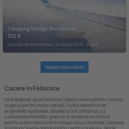
Camping Village Rocchette
332
€
Castiglione della Pescaia, 16 august 2026, 2 nopți
Vedeţi alte oferte
Cazare în Follonica
Vă ȋndreptaţi spre Follonica? Găsiți cazare pentru fiecare
buget şi pentru nevoi variate. Puteți beneficia de
proprietăți spațioase, dotate cu tot confortul, cu
numeroase facilități, precum și de pensiuni ieftine
pentru a sta câteva zile în timpul unui city break. Cazarea
în Follonica este disponibilă în centrul orașului, lângă