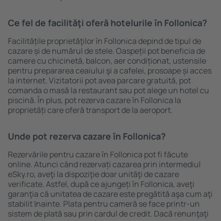
Ce fel de facilităţi oferă hotelurile în Follonica?
Facilitățile proprietăţilor în Follonica depind de tipul de
cazare și de numărul de stele. Oaspeții pot beneficia de
camere cu chicinetă, balcon, aer condiționat, ustensile
pentru prepararea ceaiului şi a cafelei, prosoape și acces
la internet. Vizitatorii pot avea parcare gratuită, pot
comanda o masă la restaurant sau pot alege un hotel cu
piscină. În plus, pot rezerva cazare în Follonica la
proprietăți care oferă transport de la aeroport.
Unde pot rezerva cazare în Follonica?
Rezervările pentru cazare în Follonica pot fi făcute
online. Atunci când rezervați cazarea prin intermediul
eSky.ro, aveţi la dispoziţie doar unităţi de cazare
verificate. Astfel, după ce ajungeți în Follonica, aveţi
garanţia că unitatea de cazare este pregătită aşa cum aţi
stabilit ȋnainte. Plata pentru cameră se face printr-un
sistem de plată sau prin cardul de credit. Dacă renunţaţi