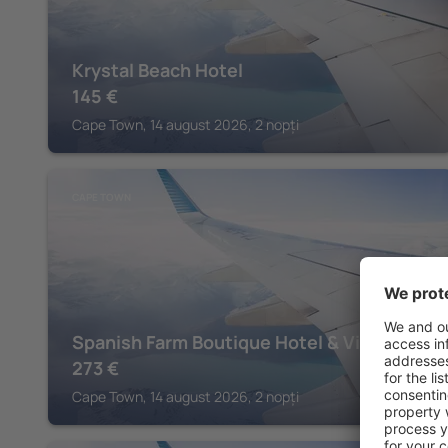
Krystal Beach Hotel
145
€
Cape Town, 14 august 2026, 2 nopți
CAPE TOWN
Spanish Farm Boutique Hotel & Villas
273
€
Cape Town, 14 august 2026, 2 nopți