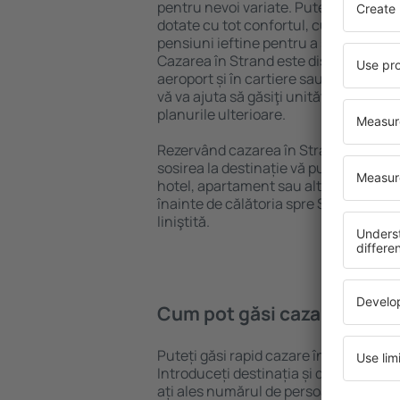
pentru nevoi variate. Puteți beneficia
dotate cu tot confortul, cu numeroase 
pensiuni ieftine pentru a sta câteva zi
Cazarea în Strand este disponibilă în 
aeroport și în cartiere sau regiuni ma
vă va ajuta să găsiţi unităţi de cazare 
planurile ulterioare.
Rezervând cazarea în Strand mai devr
sosirea la destinație vă puteţi relaxa, 
hotel, apartament sau altă unitate de
înainte de călătoria spre Strand și vă 
liniştită.
Cum pot găsi cazare în Str
Puteți găsi rapid cazare în Strand fo
Introduceți destinația și datele de c
ați ales numărul de persoane, motorul