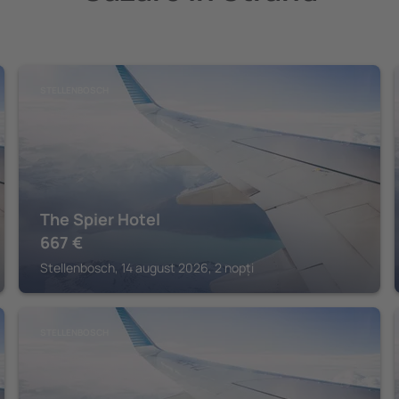
STELLENBOSCH
The Spier Hotel
667
€
Stellenbosch, 14 august 2026, 2 nopți
STELLENBOSCH