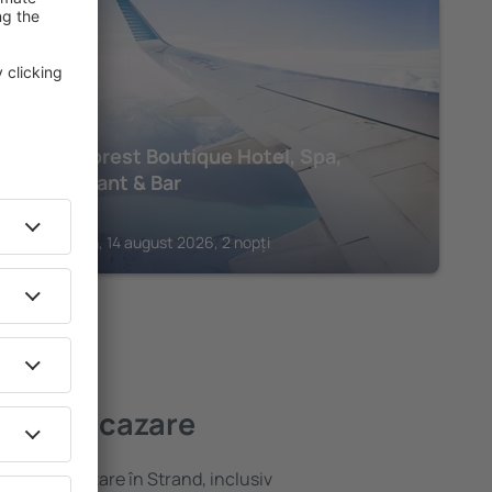
CAPE TOWN
Silver Forest Boutique Hotel, Spa,
Restaurant & Bar
228
€
Cape Town, 14 august 2026, 2 nopți
ai bună cazare
ariată de cazare în Strand, inclusiv