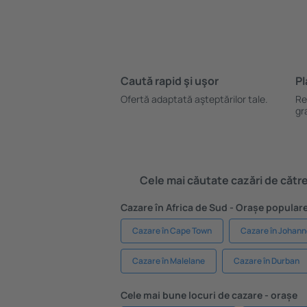
Caută rapid şi uşor
Pl
Ofertă adaptată aşteptărilor tale.
Re
gr
Cele mai căutate cazări de către 
Cazare în Africa de Sud - Orașe popular
Cazare în Cape Town
Cazare în Johan
Cazare în Malelane
Cazare în Durban
Cele mai bune locuri de cazare - orașe