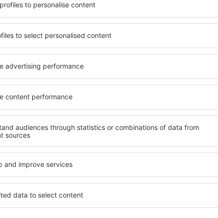
 de proprietăți spațioase,
proprietăți pentru o singură
facilități, precum și de
ȋn vârstă și grupuri. Oaspeţi
le în timpul unui city break.
pensiuni care oferă intimitat
centrul orașului, lângă
Strand. Facilitățile din apro
i puțin populare. Acest lucru
auto, transport public, magaz
în funcție de nevoi și de
relaxare sau distracţie, gar
Dacă doriţi cazare de lux în 
eme, aveți garanţia că după
se potrivească. Veți găsi to
fără a fi nevoie să căutaţi un
călătoria de afaceri la desti
 cazare. Rezervaţi cazarea
Strand cu facilități pentru p
veţi bucura de o călătorie
copii, precum și pentru cei 
companie.
and?
Ce fel de facilităţi 
losind un motor de căutare.
Facilitățile proprietăţilor în
heck-in și check-out. După ce
numărul de stele. Oaspeții 
 de căutare va afișa
balcon, aer condiționat, ust