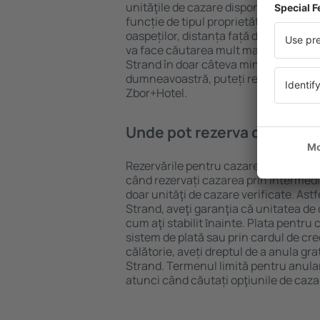
unităţile de cazare disponibile în Stran
funcție de tipul proprietăţii, numărul 
oaspeților, distanța față de centru și
va face căutarea mult mai ușoară. Ast
Strand în doar câteva minute. În func
dumneavoastră, puteți rezerva doar 
Zbor+Hotel.
Unde pot rezerva cazare în
Rezervările pentru cazare în Strand po
când rezervați cazarea prin intermediul
doar unităţi de cazare verificate. Astf
Strand, aveţi garanţia că unitatea de
cum aţi stabilit ȋnainte. Plata pentru
sistem de plată sau prin cardul de cre
călătorie, aveți dreptul de a anula gra
Strand. Termenul limită pentru anula
atunci când căutați opţiunile de caza