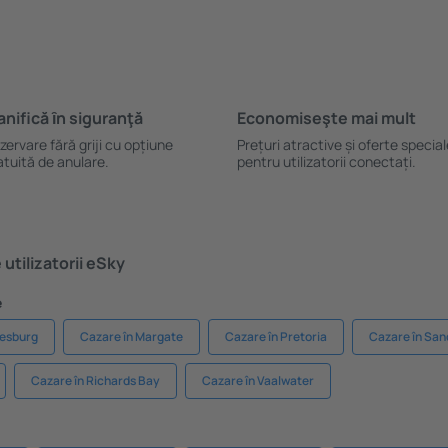
anifică ȋn siguranţă
Economiseşte mai mult
zervare fără griji cu opțiune
Prețuri atractive și oferte specia
atuită de anulare.
pentru utilizatorii conectați.
utilizatorii eSky
e
nesburg
Cazare în Margate
Cazare în Pretoria
Cazare în San
Cazare în Richards Bay
Cazare în Vaalwater