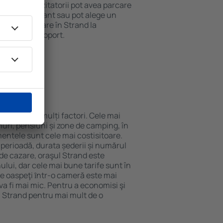
 internet. Vizitatorii pot avea parcare
ă la restaurant sau pot alege un
t rezerva cazare în Strand la
ort de la aeroport.
n Strand?
inde de mai mulți factori. Cele mai
nuri, pensiuni și zone de camping, în
mentele sunt cele mai costisitoare.
 perioadă, durata șederii și numărul
de cazare, oraşul Strand este
ului, dar cele mai bune tarife sunt în
e oaspeţi ȋntr-o cameră este mai
va fi mai mic. Pentru a economisi şi
n Strand pentru mai mult de o