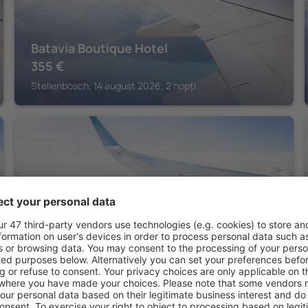
Batavia Boutique Hotel
355
€
Stellenbosch, 14 august 2026, 2 nopți
CAPE TOWN
Vergenoegd Löw Boutique Hotel & Spa
458
€
Cape Town, 14 august 2026, 2 nopți