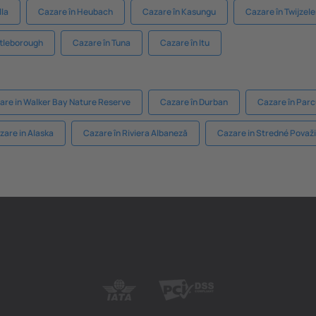
lla
Cazare în Heubach
Cazare în Kasungu
Cazare în Twijzel
ttleborough
Cazare în Tuna
Cazare în Itu
are in Walker Bay Nature Reserve
Cazare în Durban
Cazare în Parc
zare in Alaska
Cazare în Riviera Albaneză
Cazare in Stredné Považ