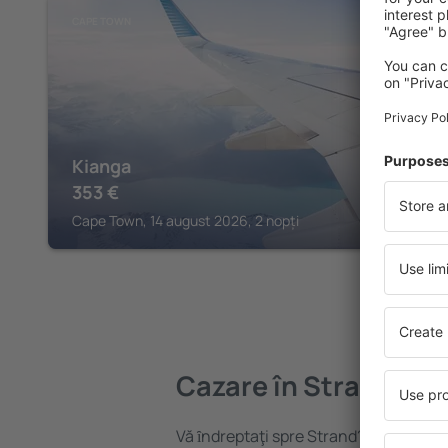
CAPE TOWN
Kianga
353
€
Cape Town, 14 august 2026, 2 nopți
Cazare în Strand
Vă ȋndreptaţi spre Strand? Găsiți caza