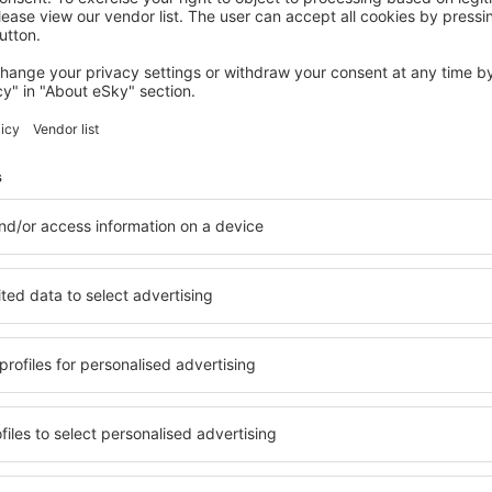
STELLENBOSCH
Baruch Guest House on Rhodes Noord
295
€
Stellenbosch, 14 august 2026, 2 nopți
Vedeţi mai multe oferte în Strand
Strand – cea m
re pentru fiecare buget şi
Puteți alege dintr-o ofertă v