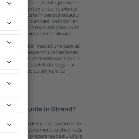
 persoană, cupluri, familii, persoane
i pot sta în apartamente, hoteluri și
e și sunt situate în centrul orașului
piere, inclusiv companii de închirieri
ine, centre de reparaţii și locuri de
antează o vacanță extraordinară.
Strand, veţi găsi imediat una care să
t ce aveți nevoie pentru vacanță sau
nația aleasă. Puteți rezerva cazare în
ersoanele cu dizabilități, sugari și
care călătoresc cu animale de
oferă hotelurile în Strand?
 Strand depind de tipul de cazare și de
pot beneficia de camere cu chicinetă,
ensile pentru prepararea ceaiului şi a