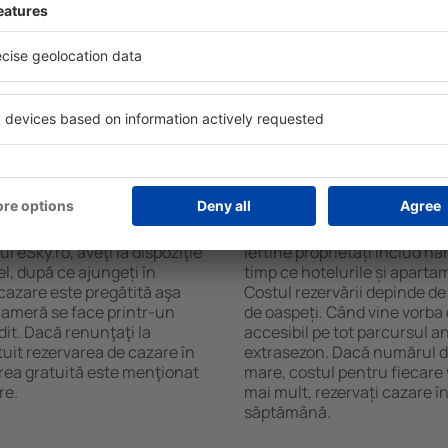
d. Filtrarea rezultatelor în
cafelei, prosoape și acces la
de stele, evaluările
gratuită, pot comanda o mas
 opțiunea de anulare gratuită
hotel cu piscină. În plus, po
fel veți putea găsi cazare în
proprietăți care oferă transp
ție de nevoile
cazare sau un pachet
 Strand?
Cât costă cazarea î
t fi făcute online. Atunci
Costul cazării în Strand dep
 eSky.ro, aveţi la dispoziţie
ieftine proprietăți includ ha
el, după ce ajungeți în
timp ce hotelurile și aparta
 cazare este pregătită aşa
Costul rezervării depinde de
 cameră se face printr-un
de oaspeți. Când vine vorba 
dit. Dacă renunţaţi la
accesibil pe tot parcursul an
tuit rezervarea de cazare în
extrasezon. Dacă numărul d
rea gratuită este menţionat
mare, costul pentru fiecare 
re.
mai mult, rezervați cazare î
săptămână.