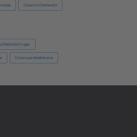
erheide
Cazare în Dahlewitz
ul Național Kruger
ie
Cazare pe Mediterana