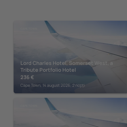
CAPE TOWN
Lord Charles Hotel, Somerset West, a
Tribute Portfolio Hotel
236
€
Cape Town, 14 august 2026, 2 nopți
CAPE TOWN