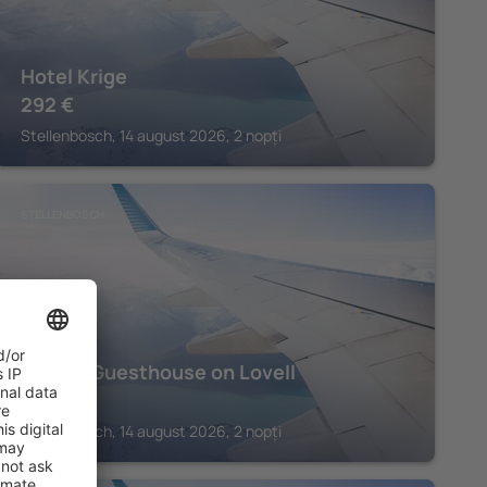
Hotel Krige
292
€
Stellenbosch, 14 august 2026, 2 nopți
STELLENBOSCH
Baruch Guesthouse on Lovell
304
€
Stellenbosch, 14 august 2026, 2 nopți