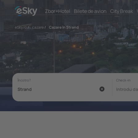
Zbor+Hotel
Bilete de avion
City Break
eSky.ro
/
cazare
/
Cazare în Strand