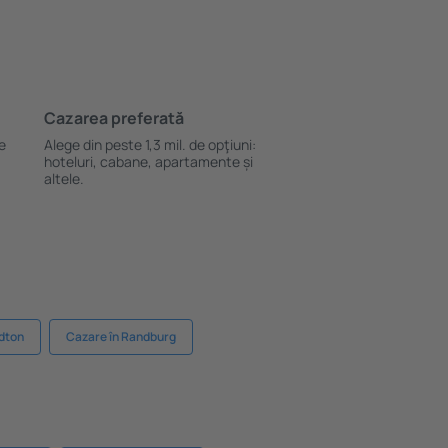
Cazarea preferată
le
Alege din peste 1,3 mil. de opţiuni:
hoteluri, cabane, apartamente și
altele.
dton
Cazare în Randburg