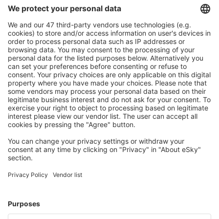
Economiseşte mai mult
Prețuri atractive și oferte speciale pentru utilizatorii
conectați.
Cazarea preferată
Alege din peste 1,3 mil. de opţiuni: hoteluri, cabane,
apartamente și altele.
Cele mai căutate cazări de către utilizatorii eSky
Cazare în Africa de Sud - Orașe populare
Cazare în Margate
Cazare în Cape Town
Cazare în Pretoria
Cazare în Johannesburg
Cazare în Sandton
Cazare în L'Agulhas