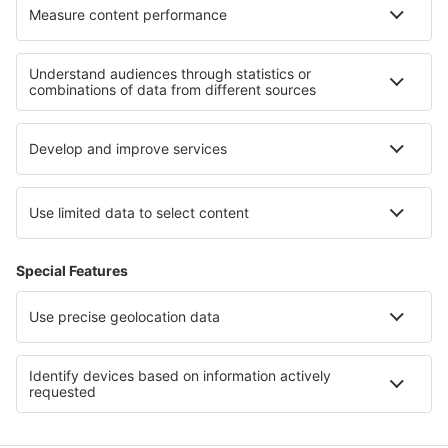
Cazare in Thornybush Game Reserve
Cazare in Blyde River Canyon Nature Reserve
Cazare in Timbavati Game Reserve
Cazare in Woodbush Forest Reserve
Cazare in Sicilia
Cazare în Les Deux Alpes
Cazare la Parcul Național Etosha
Cazare in Voievodatul Opole
Cazare in Saxonia