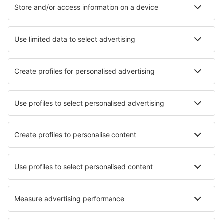
Cazare în Vryheid
Cazare în Nottingham Road
Cazare în Himeville
Cazare în Grahamstown
Cele mai bune locuri de cazare - orașe
Cazare în Conservatória
Cazare în Niella Tanaro
Cazare în Grassnitz
Cazare în Cottage Grove
Cazare în Kirchhasel
Cazare în Kurdějov
Cazare în Laceby
Cazare în Fiorino
Cazare în Skrzyszów k. Ropczyc
Cazare în Nubia
Cele mai bune locuri de cazare - regiuni
Cazare in Madikwe Game Reserve