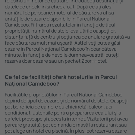
folosind un motor de căutare. Introduceți destinația și
datele de check-in și check-out. După ce ați ales
numărul de persoane, motorul de căutare va afișa
unităţile de cazare disponibile in Parcul Național
Camdeboo. Filtrarea rezultatelor în funcție de tipul
proprietăţii, numărul de stele, evaluările oaspeților,
distanța față de centru și opțiunea de anulare gratuită va
face căutarea mult mai ușoară. Astfel veți putea găsi
cazare in Parcul Național Camdeboo în doar câteva
minute. În funcție de nevoile dumneavoastră, puteți
rezerva doar cazare sau un pachet Zbor+Hotel.
Ce fel de facilităţi oferă hotelurile in Parcul
Național Camdeboo?
Facilitățile proprietăţilor in Parcul Național Camdeboo
depind de tipul de cazare și de numărul de stele. Oaspeții
pot beneficia de camere cu chicinetă, balcon, aer
condiționat, ustensile pentru prepararea ceaiului şi a
cafelei, prosoape și acces la internet. Vizitatorii pot avea
parcare gratuită, pot comanda o masă la restaurant sau
pot alege un hotel cu piscină. În plus, pot rezerva cazare