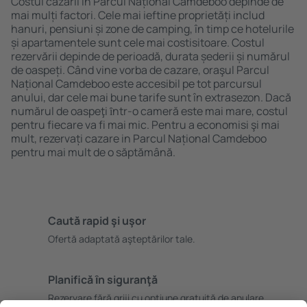
Costul cazării in Parcul Național Camdeboo depinde de
mai mulți factori. Cele mai ieftine proprietăți includ
hanuri, pensiuni și zone de camping, în timp ce hotelurile
și apartamentele sunt cele mai costisitoare. Costul
rezervării depinde de perioadă, durata șederii și numărul
de oaspeți. Când vine vorba de cazare, oraşul Parcul
Național Camdeboo este accesibil pe tot parcursul
anului, dar cele mai bune tarife sunt în extrasezon. Dacă
numărul de oaspeţi ȋntr-o cameră este mai mare, costul
pentru fiecare va fi mai mic. Pentru a economisi şi mai
mult, rezervați cazare in Parcul Național Camdeboo
pentru mai mult de o săptămână.
Caută rapid şi uşor
Ofertă adaptată aşteptărilor tale.
Planifică ȋn siguranţă
Rezervare fără griji cu opțiune gratuită de anulare.