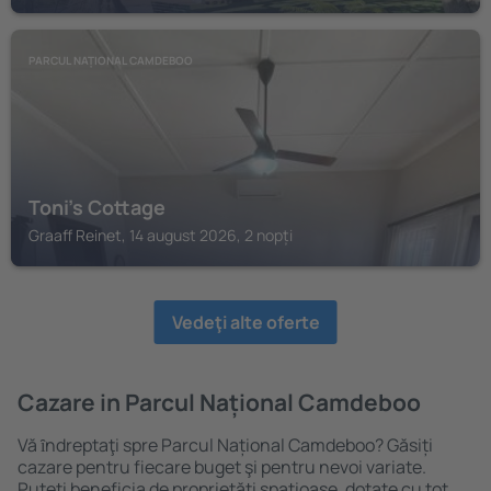
PARCUL NAȚIONAL CAMDEBOO
Toni's Cottage
Graaff Reinet, 14 august 2026, 2 nopți
Vedeţi alte oferte
Cazare in Parcul Național Camdeboo
Vă ȋndreptaţi spre Parcul Național Camdeboo? Găsiți
cazare pentru fiecare buget şi pentru nevoi variate.
Puteți beneficia de proprietăți spațioase, dotate cu tot