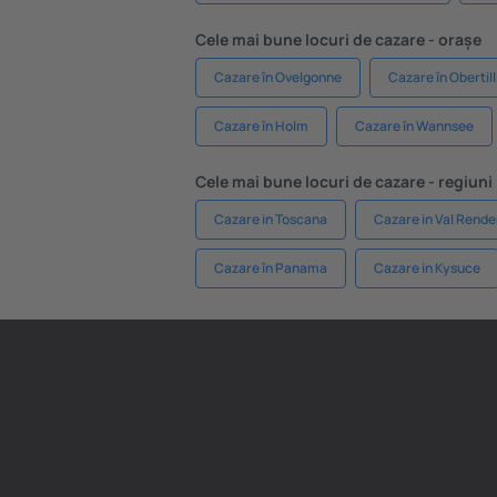
Cele mai bune locuri de cazare - orașe
Cazare în Ovelgonne
Cazare în Obertil
Cazare în Holm
Cazare în Wannsee
Cele mai bune locuri de cazare - regiuni
Cazare in Toscana
Cazare in Val Rend
Cazare în Panama
Cazare in Kysuce