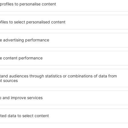
beneficia de proprietăți
Puteți alege dintr-o ofertă v
 numeroase facilități,
inclusiv proprietăți pentru o
 sta câteva zile în timpul
persoane ȋn vârstă și grupur
axos este disponibilă în
hoteluri și pensiuni care ofe
cartiere sau regiuni mai
orașului Giardini Naxos. Facil
a să găsiţi unităţi de cazare
companii de închirieri auto,
rioare.
reparaţii și locuri de relaxa
extraordinară.
mai devreme, aveți garanţia
 relaxa, fără a fi nevoie să
Dacă doriţi cazare de lux în 
 unitate de cazare.
care să se potrivească. Veți 
 spre Giardini Naxos și vă
vacanță sau călătoria de afa
rezerva cazare în Giardini N
cu dizabilități, sugari și cop
călătoresc cu animale de c
rdini Naxos?
Ce fel de facilităţi o
Naxos?