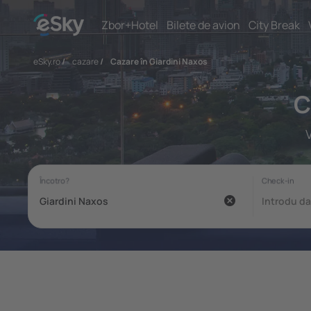
Zbor+Hotel
Bilete de avion
City Break
eSky.ro
/
cazare
/
Cazare în Giardini Naxos
C