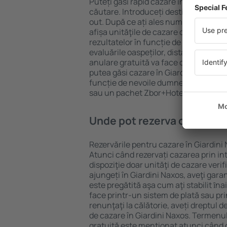
Puteți găsi rapid cazare în Giardini N
căutare. Introduceți destinația și dat
out. După ce ați ales numărul de per
afișa unităţile de cazare disponibile î
rezultatelor în funcție de tipul proprie
evaluările oaspeților, distanța față d
anulare gratuită va face căutarea mul
putea găsi cazare în Giardini Naxos î
funcție de nevoile dumneavoastră, pu
sau un pachet Zbor+Hotel.
Unde pot rezerva cazare în
Rezervările pentru cazare în Giardini 
Atunci când rezervați cazarea prin int
dispoziţie doar unităţi de cazare verif
ajungeți în Giardini Naxos, aveţi gara
este pregătită aşa cum aţi stabilit ȋn
face printr-un sistem de plată sau pri
renunţaţi la călătorie, aveți dreptul d
de cazare în Giardini Naxos. Termenul
gratuită este menţionat atunci când c