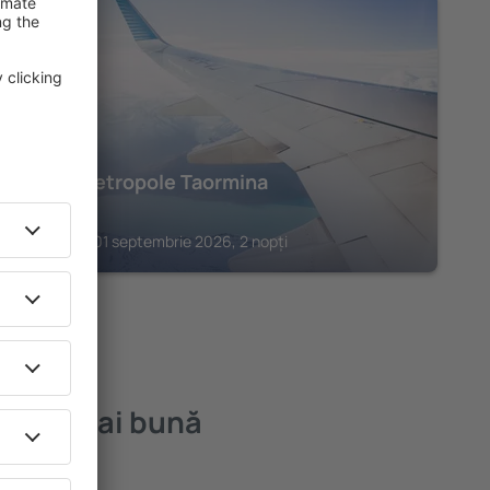
TAORMINA
Hotel Metropole Taormina
2.662
€
Taormina, 01 septembrie 2026, 2 nopți
– cea mai bună