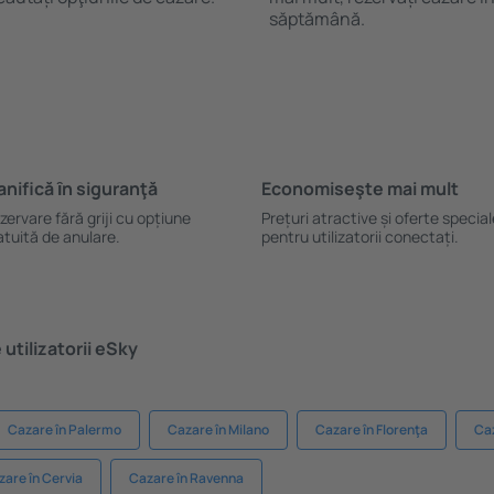
săptămână.
anifică ȋn siguranţă
Economiseşte mai mult
zervare fără griji cu opțiune
Prețuri atractive și oferte specia
atuită de anulare.
pentru utilizatorii conectați.
utilizatorii eSky
Cazare în Palermo
Cazare în Milano
Cazare în Florenţa
Caz
zare în Cervia
Cazare în Ravenna