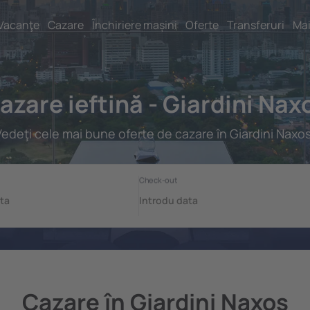
Vacanţe
Cazare
Închiriere mașini
Oferte
Transferuri
Mai
azare ieftină - Giardini Nax
Vedeţi cele mai bune oferte de cazare în Giardini Naxos
Cazare în Giardini Naxos