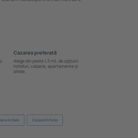
Cazarea preferată
le
Alege din peste 1,3 mil. de opţiuni:
hoteluri, cabane, apartamente și
altele.
are în Salo
Cazare în Forio