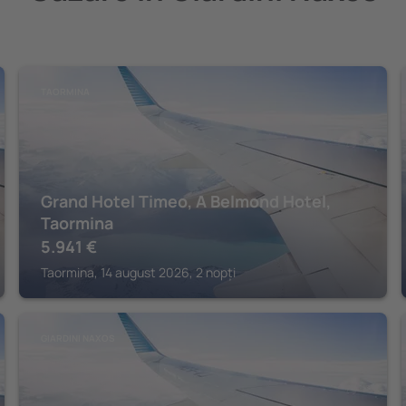
TAORMINA
Grand Hotel Timeo, A Belmond Hotel,
Taormina
5.941
€
Taormina, 14 august 2026, 2 nopți
GIARDINI NAXOS