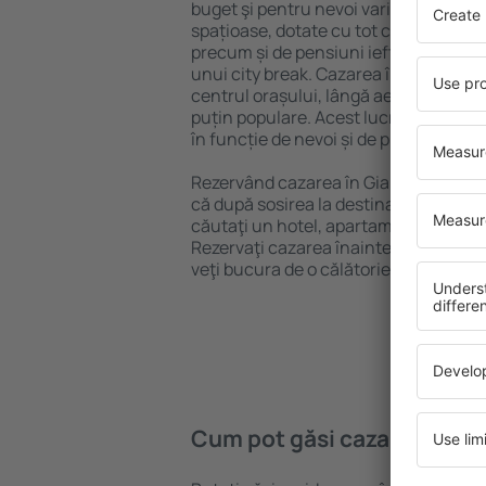
buget şi pentru nevoi variate. Puteți 
spațioase, dotate cu tot confortul, cu
precum și de pensiuni ieftine pentru a
unui city break. Cazarea în Giardini N
centrul orașului, lângă aeroport și în 
puțin populare. Acest lucru vă va ajut
în funcție de nevoi și de planurile ulte
Rezervând cazarea în Giardini Naxos 
că după sosirea la destinație vă puteţi
căutaţi un hotel, apartament sau altă
Rezervaţi cazarea înainte de călătoria
veţi bucura de o călătorie liniştită.
Cum pot găsi cazare în Gia