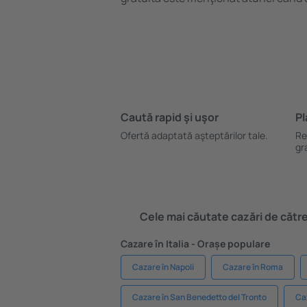
Caută rapid şi uşor
Pl
Ofertă adaptată aşteptărilor tale.
Re
gr
Cele mai căutate cazări de către 
Cazare în Italia - Orașe populare
Cazare în Napoli
Cazare în Roma
Cazare în San Benedetto del Tronto
Ca