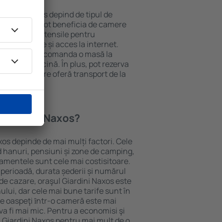
 Giardini Naxos depind de tipul de
e. Oaspeții pot beneficia de camere
ndiționat, ustensile pentru
lei, prosoape și acces la internet.
 gratuită, pot comanda o masă la
otel cu piscină. În plus, pot rezerva
roprietăți care oferă transport de la
 Giardini Naxos?
xos depinde de mai mulți factori. Cele
ud hanuri, pensiuni și zone de camping,
rtamentele sunt cele mai costisitoare.
 perioadă, durata șederii și numărul
de cazare, oraşul Giardini Naxos este
ului, dar cele mai bune tarife sunt în
e oaspeţi ȋntr-o cameră este mai
va fi mai mic. Pentru a economisi şi
n Giardini Naxos pentru mai mult de o