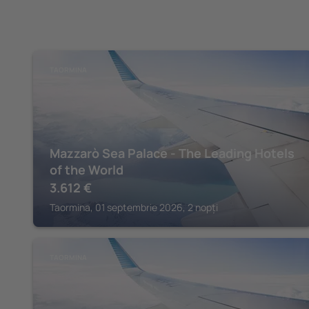
TAORMINA
Mazzarò Sea Palace - The Leading Hotels
of the World
3.612
€
Taormina, 01 septembrie 2026, 2 nopți
TAORMINA