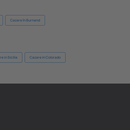
Cazare în Burnand
e in Sicilia
Cazare in Colorado