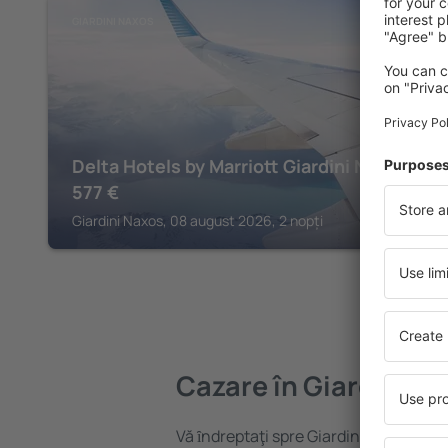
GIARDINI NAXOS
Delta Hotels by Marriott Giardini Naxos
577
€
Giardini Naxos, 08 august 2026, 2 nopți
Cazare în Giardini N
Vă ȋndreptaţi spre Giardini Naxos? Găs