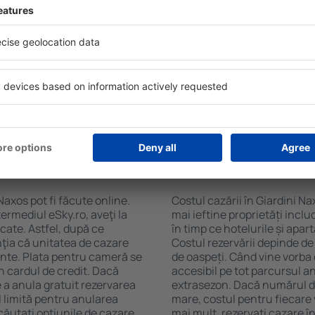
axos folosind un motor de
ele de check-in și check-
Facilitățile proprietăţilor în
soane, motorul de căutare va
cazare și de numărul de stel
n Giardini Naxos. Filtrarea
cu chicinetă, balcon, aer co
tăţii, numărul de stele,
prepararea ceaiului şi a cafe
e centru și opțiunea de
Vizitatorii pot avea parcare
t mai ușoară. Astfel veți
restaurant sau pot alege un h
n doar câteva minute. În
cazare în Giardini Naxos la p
teți rezerva doar cazare
aeroport.
 Giardini Naxos?
Cât costă cazarea în
Naxos pot fi făcute online.
Costul cazării în Giardini Na
ermediul eSky.ro, aveţi la
mai ieftine proprietăți incl
icate. Astfel, după ce
în timp ce hotelurile și apa
nţia că unitatea de cazare
Costul rezervării depinde de
ainte. Plata pentru cameră se
de oaspeți. Când vine vorba 
n cardul de credit. Dacă
accesibil pe tot parcursul an
e a anula gratuit rezervarea
extrasezon. Dacă numărul d
 limită pentru anularea
mare, costul pentru fiecare 
ăutați opţiunile de cazare.
mai mult, rezervați cazare î