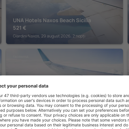
UNA Hotels Naxos Beach Sicilia
521
€
Giardini Naxos, 29 august 2026, 2 nopți
TAORMINA
NH Collection Taormina
1.629
€
Taormina, 01 septembrie 2026, 2 nopți