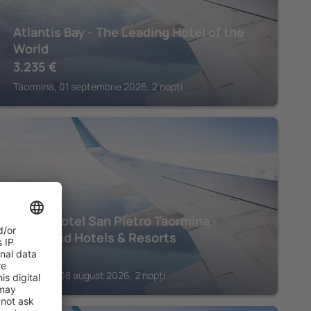
Atlantis Bay - The Leading Hotel of the
World
3.235
€
Taormina, 01 septembrie 2026, 2 nopți
TAORMINA
Grand Hotel San Pietro Taormina -
Preferred Hotels & Resorts
2.741
€
Taormina, 08 august 2026, 2 nopți