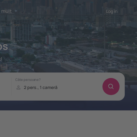
 mult
Log in
os
!