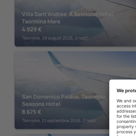
Villa Sant'Andrea, A Belmond Hotel,
Taormina Mare
4.929
€
Taormina, 08 august 2026, 2 nopți
TAORMINA
San Domenico Palace, Taormina, A Four
Seasons Hotel
8.675
€
Taormina, 01 septembrie 2026, 2 nopți