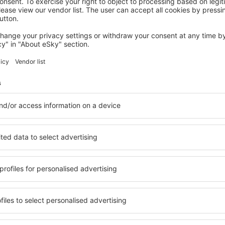
TAORMINA
Hotel Villa Belvedere
1.258
€
Taormina, 14 august 2026, 2 nopți
Vedeţi mai multe oferte în Giardini Naxos
axos
Giardini Naxos 
cazare
iți cazare pentru fiecare