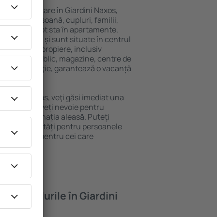
ariată de cazare în Giardini Naxos,
 singură persoană, cupluri, familii,
i. Oaspeţii pot sta în apartamente,
ră intimitate și sunt situate în centrul
itățile din apropiere, inclusiv
 transport public, magazine, centre de
re sau distracţie, garantează o vacanță
Giardini Naxos, veţi găsi imediat una
găsi tot ce aveți nevoie pentru
ceri la destinația aleasă. Puteți
axos cu facilități pentru persoanele
ii, precum și pentru cei care
ompanie.
feră hotelurile în Giardini