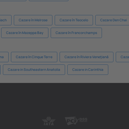
liach
Cazare în Melrose
Cazare în Teocelo
Cazare Den Chai
Cazare în Mazeppa Bay
Cazare în Francorchamps
ena
Cazare în Cinque Terre
Cazare în Riviera Veneţiană
Cazar
Cazare in Southeastern Anatolia
Cazare in Carinthia