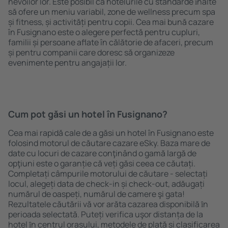
nevoilor lor. Este posibil ca hotelurile cu standarde ȋnalte
să ofere un meniu variabil, zone de wellness precum spa
și fitness, și activități pentru copii. Cea mai bună cazare
în Fusignano este o alegere perfectă pentru cupluri,
familii și persoane aflate în călătorie de afaceri, precum
și pentru companii care doresc să organizeze
evenimente pentru angajații lor.
Cum pot găsi un hotel în Fusignano?
Cea mai rapidă cale de a găsi un hotel în Fusignano este
folosind motorul de căutare cazare eSky. Baza mare de
date cu locuri de cazare conţinând o gamă largă de
opţiuni este o garanție că veți găsi ceea ce căutați.
Completați câmpurile motorului de căutare - selectați
locul, alegeți data de check-in și check-out, adăugați
numărul de oaspeți, numărul de camere şi gata!
Rezultatele căutării vă vor arăta cazarea disponibilă ȋn
perioada selectată. Puteți verifica uşor distanța de la
hotel ȋn centrul orașului, metodele de plată și clasificarea