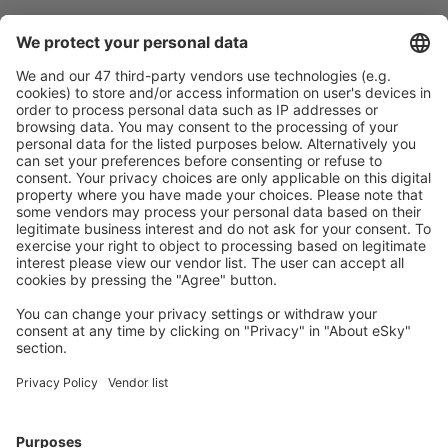
Caută rapid şi uşor
Ofertă adaptată aşteptărilor tale.
Planifică ȋn siguranţă
Rezervare fără griji cu opțiune gratuită de anulare.
Economiseşte mai mult
Prețuri atractive și oferte speciale pentru utilizatorii
conectați.
Cazarea preferată
Alege din peste 1,3 mil. de opţiuni: hoteluri, cabane,
apartamente și altele.
Cele mai căutate hoteluri de către utilizatorii eSky