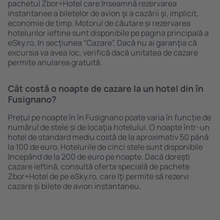
pachetul Zbor+Hotel care ȋnseamnă rezervarea
instantanee a biletelor de avion şi a cazării şi, implicit,
economie de timp. Motorul de căutare și rezervarea
hotelurilor ieftine sunt disponibile pe pagina principală a
eSky.ro, ȋn secţiunea "Cazare". Dacă nu ai garanţia că
excursia va avea loc, verifică dacă unitatea de cazare
permite anularea gratuită.
Cât costă o noapte de cazare la un hotel din în
Fusignano?
Prețul pe noapte în în Fusignano poate varia în funcție de
numărul de stele și de locaţia hotelului. O noapte într-un
hotel de standard mediu costă de la aproximativ 50 până
la 100 de euro. Hotelurile de cinci stele sunt disponibile
ȋncepând de la 200 de euro pe noapte. Dacă doreşti
cazare ieftină, consultă oferta specială de pachete
Zbor+Hotel de pe eSky.ro, care ȋţi permite să rezervi
cazare și bilete de avion instantaneu.