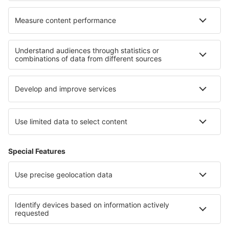
Cele mai bune hoteluri - regiuni
Hoteluri in Liguria
Hoteluri in Campania
Hoteluri in Italy - ski
Hoteluri in Umbria
Hoteluri in Abruzzo
Hoteluri Lovech province
Hoteluri in Iàmbol
Hoteluri în Provence-Alpes-Cote d'Azur
Hoteluri in Voievodatul Pomerania
Hoteluri in Dobrogea