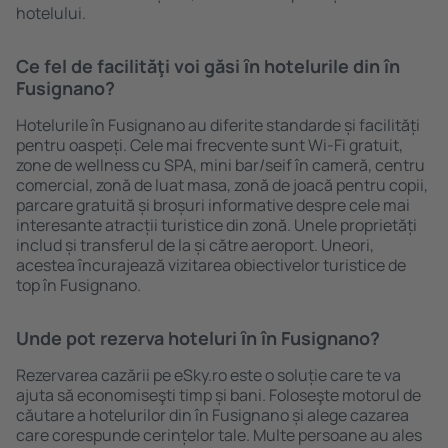
hotelului.
Ce fel de facilităţi voi găsi ȋn hotelurile din în
Fusignano?
Hotelurile în Fusignano au diferite standarde și facilități
pentru oaspeți. Cele mai frecvente sunt Wi-Fi gratuit,
zone de wellness cu SPA, mini bar/seif în cameră, centru
comercial, zonă de luat masa, zonă de joacă pentru copii,
parcare gratuită și broșuri informative despre cele mai
interesante atracții turistice din zonă. Unele proprietăți
includ și transferul de la și către aeroport. Uneori,
acestea încurajează vizitarea obiectivelor turistice de
top în Fusignano.
Unde pot rezerva hoteluri ȋn în Fusignano?
Rezervarea cazării pe eSky.ro este o soluție care te va
ajuta să economiseşti timp și bani. Foloseşte motorul de
căutare a hotelurilor din în Fusignano și alege cazarea
care corespunde cerințelor tale. Multe persoane au ales