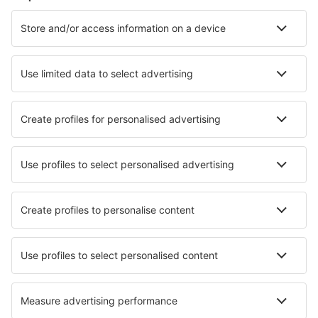
Hoteluri în Italia - Orașe populare
Hoteluri în Milano
Hoteluri în Florenţa
Hoteluri în Roma
Hoteluri în Palermo
Hoteluri în Napoli
Hoteluri în Lucca
Hoteluri în San Gimignano
Hoteluri în Sirmione
Hoteluri în San Michele Al Tagliamento
Hoteluri în Trani
Cele mai bune hoteluri - orașe
Hoteluri în Alresford
Hoteluri în Bindslev
Hoteluri în Roumoules
Hoteluri în Cherry Grove
Hoteluri în Camp Smith
Hoteluri în Brocēni
Hoteluri în Drake Bay
Hoteluri în Aljubarrota
Hoteluri în Bom Jesus
Hoteluri în Korba