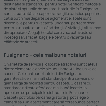
destinația şi standardul pentru hotel, verificați metodele
de plată și opțiunile de anulare. Hotelurile în Fusignano
sunt situate atât aproape de atracţiile turistice populare,
cât și puțin mai departe de aglomerație. Toate sunt
disponibile pentru o vacanță lungă sau perfecte doar
pentru o noapte atunci când doriţi să vizitaţi şi alte oraşe
din apropiere. Alegeți hotelul care vi se potriveşte și
începeți să vă faceți bagajele pentru o vacanţă sau
călătorie de afaceri!
Fusignano – cele mai bune hoteluri
O varietate de servicii și o locație atractivă sunt câteva
dintre elementele cheie ale unui hotel All-Inclusive de
succes. Cele mai bune hoteluri din Fusignano
garantează cel mai înalt standard pentru servicii și o
gamă largă de facilități pentru oaspeți. O cazare cu
standarde ridicate oferă cea mai bună locație, ȋn
apropiere de principalele distracţii din Fusignano.
Oaspeții pot folosi parcarea gratuită și pot alege o
cameră sau un apartament care să corespundă perfect