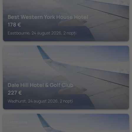
Best Western York House Hotel
178
€
Eastbourne, 24 august 2026, 2 nopți
WADHURST
Dale Hill Hotel & Golf Club
227
€
Wadhurst, 24 august 2026, 2 nopți
EASTBOURNE