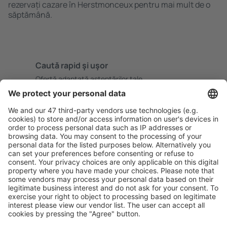
rezervați cazare în Herstmonceux pentru mai mult de o
săptămână.
Caută rapid şi uşor
Ofertă adaptată aşteptărilor tale.
Planifică ȋn siguranţă
Rezervare fără griji cu opțiune gratuită de anulare.
Economiseşte mai mult
Prețuri atractive și oferte speciale pentru utilizatorii
conectați.
Cazarea preferată
Alege din peste 1,3 mil. de opţiuni: hoteluri, cabane,
apartamente și altele.