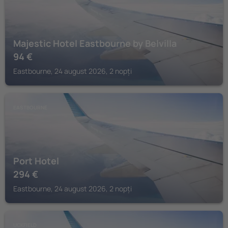
Majestic Hotel Eastbourne by Belvilla
94
€
Eastbourne, 24 august 2026, 2 nopți
EASTBOURNE
Port Hotel
294
€
Eastbourne, 24 august 2026, 2 nopți
UCKFIELD