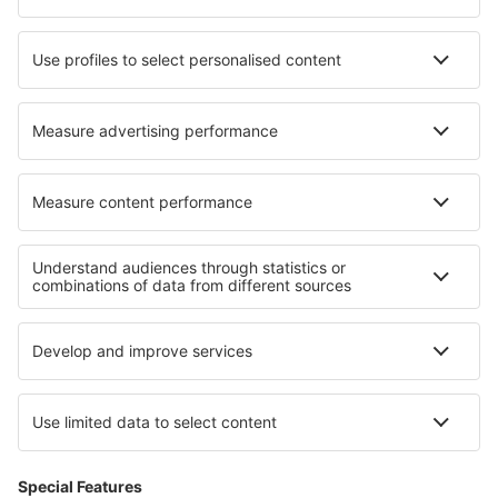
Cazare în Anand
Cazare în Yatte Yattah
Cazare în Sobieszewo
Cazare în Frutigen
Cazare în Weldon Spring
Cazare în Tresnuraghes
Cazare în Saint-Georges-de-Luzençon
Cazare în Bedminster
Cele mai bune locuri de cazare - regiuni
Cazare in Anglesey
Cazare în Riviera Engleză
Cazare în Southport
Cazare in Wales
Cazare în Great Yarmouth
Cazare în Bodrum
Cazare in Dobrici
Cazare în Paphos
Cazare in Alpii Austrieci
Cazare in Junín National Reserve