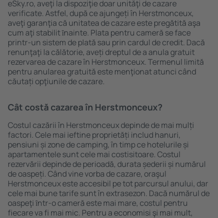
eSky.ro, aveţi la dispoziţie doar unităţi de cazare
verificate. Astfel, după ce ajungeți în Herstmonceux,
aveţi garanţia că unitatea de cazare este pregătită aşa
cum aţi stabilit ȋnainte. Plata pentru cameră se face
printr-un sistem de plată sau prin cardul de credit. Dacă
renunţaţi la călătorie, aveți dreptul de a anula gratuit
rezervarea de cazare în Herstmonceux. Termenul limită
pentru anularea gratuită este menţionat atunci când
căutați opţiunile de cazare.
Cât costă cazarea în Herstmonceux?
Costul cazării în Herstmonceux depinde de mai mulți
factori. Cele mai ieftine proprietăți includ hanuri,
pensiuni și zone de camping, în timp ce hotelurile și
apartamentele sunt cele mai costisitoare. Costul
rezervării depinde de perioadă, durata șederii și numărul
de oaspeți. Când vine vorba de cazare, oraşul
Herstmonceux este accesibil pe tot parcursul anului, dar
cele mai bune tarife sunt în extrasezon. Dacă numărul de
oaspeţi ȋntr-o cameră este mai mare, costul pentru
fiecare va fi mai mic. Pentru a economisi şi mai mult,