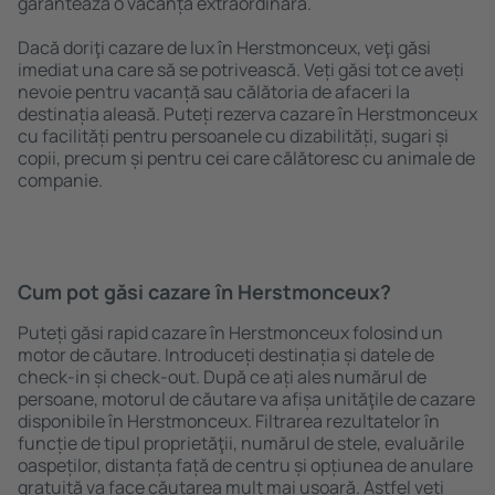
garantează o vacanță extraordinară.
Dacă doriţi cazare de lux în Herstmonceux, veţi găsi
imediat una care să se potrivească. Veți găsi tot ce aveți
nevoie pentru vacanță sau călătoria de afaceri la
destinația aleasă. Puteți rezerva cazare în Herstmonceux
cu facilități pentru persoanele cu dizabilități, sugari și
copii, precum și pentru cei care călătoresc cu animale de
companie.
Cum pot găsi cazare în Herstmonceux?
Puteți găsi rapid cazare în Herstmonceux folosind un
motor de căutare. Introduceți destinația și datele de
check-in și check-out. După ce ați ales numărul de
persoane, motorul de căutare va afișa unităţile de cazare
disponibile în Herstmonceux. Filtrarea rezultatelor în
funcție de tipul proprietăţii, numărul de stele, evaluările
oaspeților, distanța față de centru și opțiunea de anulare
gratuită va face căutarea mult mai ușoară. Astfel veți