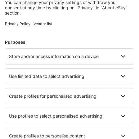
Cele mai căutate cazări de către utilizatorii eSky
Cazare în Marea Britanie - Orașe populare
Cazare în Edinburgh
Cazare în Liverpool
Cazare în Manchester
Cazare în Birmingham
Cazare în Londra
Cazare în Cromer
Cazare în Hunstanton
Cazare în Bodmin
Cazare în Launceston
Cazare în Derby
Cele mai bune locuri de cazare - orașe
Cazare în Thurnau
Cazare în Ville-Marie