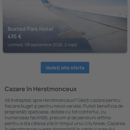
Buxted Park Hotel
435
€
Uckfield, 08 septembrie 2026, 2 nopți
Vedeţi alte oferte
Cazare în Herstmonceux
Vă ȋndreptaţi spre Herstmonceux? Găsiți cazare pentru
fiecare buget şi pentru nevoi variate. Puteți beneficia de
proprietăți spațioase, dotate cu tot confortul, cu
numeroase facilități, precum și de pensiuni ieftine
pentru a sta câteva zile în timpul unui city break. Cazarea
în Herstmonceux este disponibilă în centrul orașului,