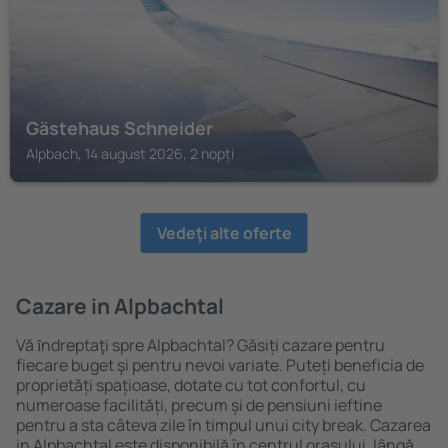
Gästehaus Schneider
Alpbach, 14 august 2026, 2 nopți
Vedeţi alte oferte
Cazare in Alpbachtal
Vă ȋndreptaţi spre Alpbachtal? Găsiți cazare pentru
fiecare buget şi pentru nevoi variate. Puteți beneficia de
proprietăți spațioase, dotate cu tot confortul, cu
numeroase facilități, precum și de pensiuni ieftine
pentru a sta câteva zile în timpul unui city break. Cazarea
in Alpbachtal este disponibilă în centrul orașului, lângă