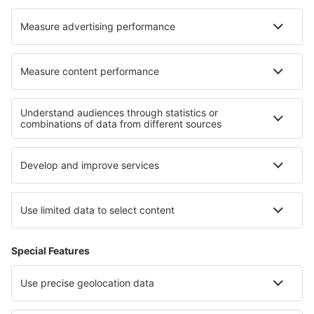
Cazare în Old Orchard Beach
Cazare în Buford
Cazare în Sunderland
Cele mai bune locuri de cazare - regiuni
Cazare in Millstatter See
Cazare in Murau-Murtal
Cazare in Carinthia
Cazare in Wachau
Cazare în Weissensee
Cazare in Northern Hungarian Plains
Cazare în Insulele Virgine Americane
Cazare în Telluride
Cazare in Euboea
Cazare in Orlické Mountains