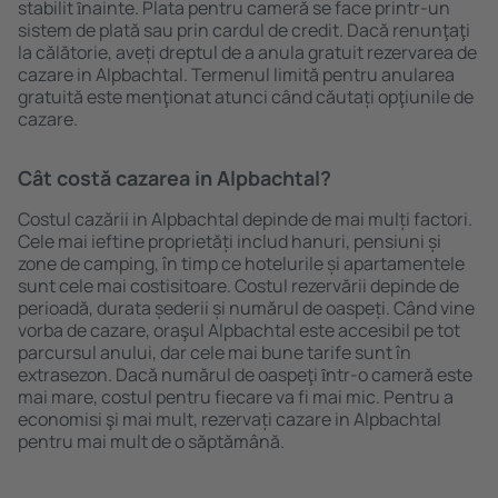
stabilit ȋnainte. Plata pentru cameră se face printr-un
sistem de plată sau prin cardul de credit. Dacă renunţaţi
la călătorie, aveți dreptul de a anula gratuit rezervarea de
cazare in Alpbachtal. Termenul limită pentru anularea
gratuită este menţionat atunci când căutați opţiunile de
cazare.
Cât costă cazarea in Alpbachtal?
Costul cazării in Alpbachtal depinde de mai mulți factori.
Cele mai ieftine proprietăți includ hanuri, pensiuni și
zone de camping, în timp ce hotelurile și apartamentele
sunt cele mai costisitoare. Costul rezervării depinde de
perioadă, durata șederii și numărul de oaspeți. Când vine
vorba de cazare, oraşul Alpbachtal este accesibil pe tot
parcursul anului, dar cele mai bune tarife sunt în
extrasezon. Dacă numărul de oaspeţi ȋntr-o cameră este
mai mare, costul pentru fiecare va fi mai mic. Pentru a
economisi şi mai mult, rezervați cazare in Alpbachtal
pentru mai mult de o săptămână.