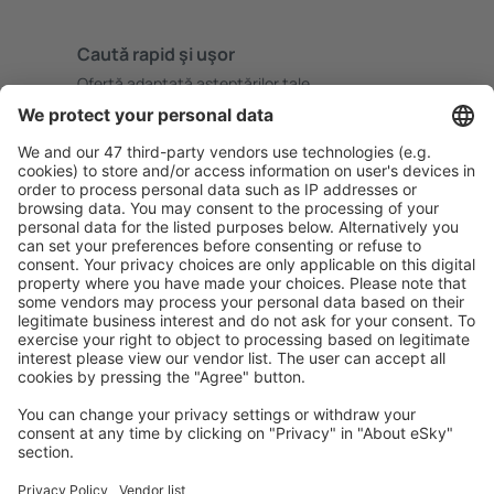
Caută rapid şi uşor
Ofertă adaptată aşteptărilor tale.
Planifică ȋn siguranţă
Rezervare fără griji cu opțiune gratuită de anulare.
Economiseşte mai mult
Prețuri atractive și oferte speciale pentru utilizatorii
conectați.
Cazarea preferată
Alege din peste 1,3 mil. de opţiuni: hoteluri, cabane,
apartamente și altele.
Cele mai căutate cazări de către utilizatorii eSky