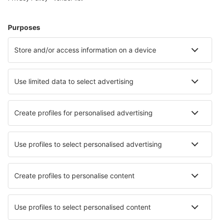
Cazare în Austria - Orașe populare
Cazare în Solden
Cazare în Viena
Cazare în Graz
Cazare în Zell Am See
Cazare în Schladming
Cazare în Krimml
Cazare în Langenfeld
Cazare în Finkenstein am Faaker See
Cazare în Bad Kleinkirchheim
Cazare în Lech
Cele mai bune locuri de cazare - orașe
Cazare în Saint-Dier-d'Auvergne
Cazare în Ilirska Bistrica
Cazare în Fairview
Cazare în Ligfontein
Cazare în Diso
Cazare în Arico
Cazare în Saint-Calais