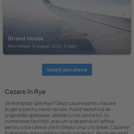
Strand House
Winchelsea, 14 august 2026, 2 nopți
Vedeţi alte oferte
Cazare în Rye
Vă ȋndreptaţi spre Rye? Găsiți cazare pentru fiecare
buget şi pentru nevoi variate. Puteți beneficia de
proprietăți spațioase, dotate cu tot confortul, cu
numeroase facilități, precum și de pensiuni ieftine
pentru a sta câteva zile în timpul unui city break. Cazarea
în Rye este disponibilă în centrul orașului, lângă aeroport