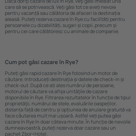
Dacă doriţi cazare de lux în Rye, veţi găsi imediat una
care să se potrivească. Veți găsi tot ce aveți nevoie
pentru vacanță sau călătoria de afaceri la destinația
aleasă. Puteți rezerva cazare în Rye cu facilități pentru
persoanele cu dizabilități, sugari și copii, precum și
pentru cei care călătoresc cu animale de companie.
Cum pot găsi cazare în Rye?
Puteți găsi rapid cazare în Rye folosind un motor de
căutare. Introduceți destinația și datele de check-in și
check-out. După ce ați ales numărul de persoane,
motorul de căutare va afișa unităţile de cazare
disponibile în Rye. Filtrarea rezultatelor în funcție de tipul
proprietăţii, numărul de stele, evaluările oaspeților,
distanța față de centru și opțiunea de anulare gratuită va
face căutarea mult mai ușoară. Astfel veți putea găsi
cazare în Rye în doar câteva minute. În funcție de nevoile
dumneavoastră, puteți rezerva doar cazare sau un
pachet Zbor+Hotel.