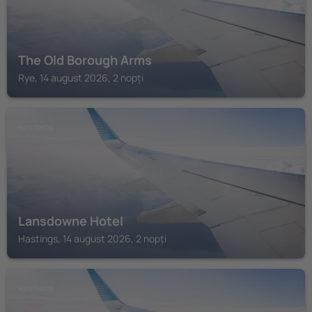
The Old Borough Arms
Rye, 14 august 2026, 2 nopți
HASTINGS
Lansdowne Hotel
Hastings, 14 august 2026, 2 nopți
HASTINGS