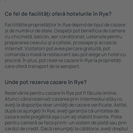
Ce fel de facilităţi oferă hotelurile în Rye?
Facilitățile proprietăţilor în Rye depind de tipul de cazare
și de numărul de stele. Oaspeții pot beneficia de camere
cu chicinetă, balcon, aer condiționat, ustensile pentru
prepararea ceaiului şi a cafelei, prosoape și acces la
internet. Vizitatorii pot avea parcare gratuită, pot
comanda o masă la restaurant sau pot alege un hotel cu
piscină. În plus, pot rezerva cazare în Rye la proprietăți
care oferă transport de la aeroport.
Unde pot rezerva cazare în Rye?
Rezervările pentru cazare în Rye pot fi făcute online.
Atunci când rezervați cazarea prin intermediul eSky.ro,
aveţi la dispoziţie doar unităţi de cazare verificate. Astfel,
după ce ajungeți în Rye, aveţi garanţia că unitatea de
cazare este pregătită aşa cum aţi stabilit ȋnainte. Plata
pentru cameră se face printr-un sistem de plată sau prin
cardul de credit. Dacă renunţaţi la călătorie, aveți dreptul