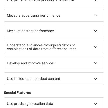
Cele mai bune locuri de cazare - regiuni
Cazare în Southport
Cazare în Riviera Engleză
Cazare in Scotland
Cazare ȋn Anglia
Cazare ȋn Insulele Anglo-Normande
Cazare in Dalmația de Nord
Cazare in Parcul Național Capitol Reef
Cazare in Gdansk Pomerania
Cazare in Ore Mountains
Cazare in Insula Krk