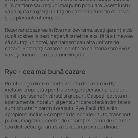
și în cartiere sau regiuni mai puțin populare. Acest lucru
vă va ajuta să găsiţi unităţi de cazare în funcție de nevoi
și de planurile ulterioare.
Rezervând cazarea în Rye mai devreme, aveți garanţia că
după sosirea la destinație vă puteţi relaxa, fără a fi nevoie
să căutaţi un hotel, apartament sau altă unitate de
cazare. Rezervaţi cazarea înainte de călătoria spre Rye și
vă veţi bucura de o călătorie liniştită.
Rye – cea mai bună cazare
Puteți alege dintr-o ofertă variată de cazare în Rye,
inclusiv proprietăți pentru o singură persoană, cupluri,
familii, persoane ȋn vârstă și grupuri. Oaspeţii pot sta în
apartamente, hoteluri și pensiuni care oferă intimitate și
sunt situate în centrul orașului Rye. Facilitățile din
apropiere, inclusiv companii de închirieri auto, transport
public, magazine, centre de reparaţii și locuri de relaxare
sau distracţie, garantează o vacanță extraordinară.