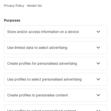
Cazare în Londra
Cazare în Edinburgh
Cazare în Birmingham
Cazare în Manchester
Cazare în Liverpool
Cazare în Durham
Cazare în Grange Over Sands
Cazare în Barnstaple
Cazare în Conway
Cazare în Norwich
Cele mai bune locuri de cazare - orașe
Cazare în Denekamp
Cazare în Safsufa
Cazare în Niedzica
Cazare în Lathrup Village
Cazare în Hummelo
Cazare în Albtal-Immeneich
Cazare în Odos
Cazare în Risan
Cazare în Elancourt
Cazare în Orpierre