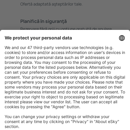
Ofertă adaptată aşteptărilor tale.
Planifică ȋn siguranţă
Rezervare fără griji cu opțiune gratuită de anulare.
Economiseşte mai mult
Prețuri atractive și oferte speciale pentru utilizatorii
conectați.
Cazarea preferată
Alege din peste 1,3 mil. de opţiuni: hoteluri, cabane,
apartamente și altele.
Cele mai căutate cazări de către utilizatorii eSky
Cazare în Marea Britanie - Orașe populare