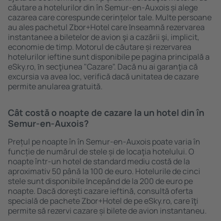
căutare a hotelurilor din în Semur-en-Auxois și alege
cazarea care corespunde cerințelor tale. Multe persoane
au ales pachetul Zbor+Hotel care ȋnseamnă rezervarea
instantanee a biletelor de avion şi a cazării şi, implicit,
economie de timp. Motorul de căutare și rezervarea
hotelurilor ieftine sunt disponibile pe pagina principală a
eSky.ro, ȋn secţiunea "Cazare". Dacă nu ai garanţia că
excursia va avea loc, verifică dacă unitatea de cazare
permite anularea gratuită.
Cât costă o noapte de cazare la un hotel din în
Semur-en-Auxois?
Prețul pe noapte în în Semur-en-Auxois poate varia în
funcție de numărul de stele și de locaţia hotelului. O
noapte într-un hotel de standard mediu costă de la
aproximativ 50 până la 100 de euro. Hotelurile de cinci
stele sunt disponibile ȋncepând de la 200 de euro pe
noapte. Dacă doreşti cazare ieftină, consultă oferta
specială de pachete Zbor+Hotel de pe eSky.ro, care ȋţi
permite să rezervi cazare și bilete de avion instantaneu.