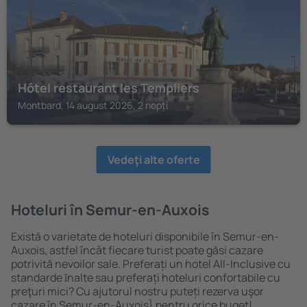
Hôtel restaurant les Templiers
Montbard, 14 august 2026, 2 nopți
Vedeţi alte oferte
Hoteluri în Semur-en-Auxois
Există o varietate de hoteluri disponibile în Semur-en-
Auxois, astfel încât fiecare turist poate găsi cazare
potrivită nevoilor sale. Preferați un hotel All-Inclusive cu
standarde ȋnalte sau preferați hoteluri confortabile cu
preţuri mici? Cu ajutorul nostru puteți rezerva uşor
cazare în Semur-en-Auxois} pentru orice buget!