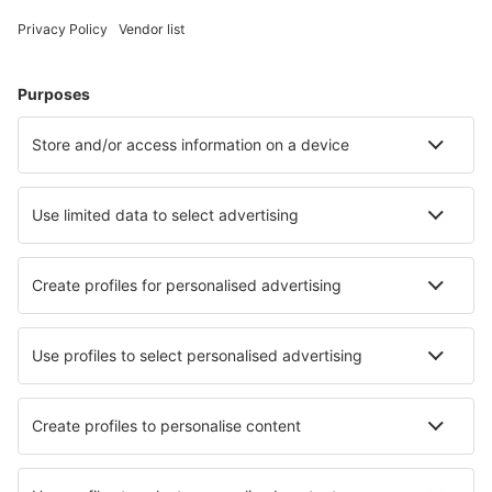
Cele mai căutate hoteluri de către utilizatorii eSky
Hoteluri în Franţa - Orașe populare
Hoteluri în Cannes
Hoteluri în Le Cap d`Agde
Hoteluri în Paris
Hoteluri în Nisa
Hoteluri în Frejus
Hoteluri în Perros-Guirec
Hoteluri în Chatel
Hoteluri în Valmoral
Hoteluri în Le Touquet Paris Plage
Hoteluri în Lourdes
Cele mai bune hoteluri - orașe
Hoteluri în Svay Rieng
Hoteluri în Rivergaro
Hoteluri în Affoltern Am Albis
Hoteluri în Wuppertal
Hoteluri în Benton
Hoteluri în Załęcze Małe