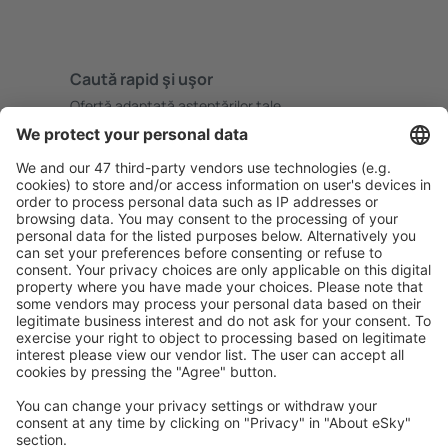
Caută rapid şi uşor
Ofertă adaptată aşteptărilor tale.
Planifică ȋn siguranţă
Rezervare fără griji cu opțiune gratuită de anulare.
Economiseşte mai mult
Prețuri atractive și oferte speciale pentru utilizatorii
conectați.
Cazarea preferată
Alege din peste 1,3 mil. de opţiuni: hoteluri, cabane,
apartamente și altele.