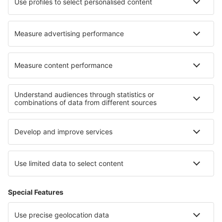
Hoteluri în Cabeza Del Buey
Hoteluri în Kamphaeng Phet
Hoteluri în Labis
Hoteluri în Mamfe
Cele mai bune hoteluri - regiuni
Hoteluri în Alsacia
Hoteluri în La Plagne
Hoteluri în Alpe d'Huez
Hoteluri în Meribel-les-Allues
Hoteluri în Valea Loirei
Hoteluri in Gauja National Park
Hoteluri in Valparaíso
Hoteluri in Andros
Hoteluri in Costa del Azahar
Hoteluri in Grossarltal