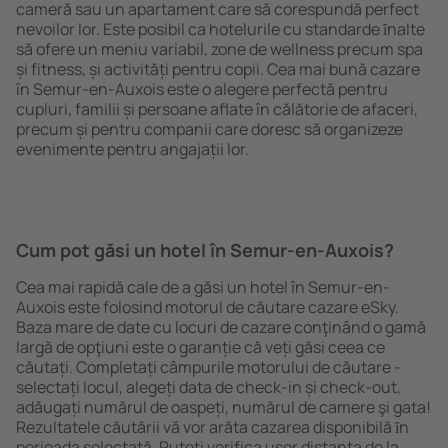
cameră sau un apartament care să corespundă perfect
nevoilor lor. Este posibil ca hotelurile cu standarde ȋnalte
să ofere un meniu variabil, zone de wellness precum spa
și fitness, și activități pentru copii. Cea mai bună cazare
în Semur-en-Auxois este o alegere perfectă pentru
cupluri, familii și persoane aflate în călătorie de afaceri,
precum și pentru companii care doresc să organizeze
evenimente pentru angajații lor.
Cum pot găsi un hotel în Semur-en-Auxois?
Cea mai rapidă cale de a găsi un hotel în Semur-en-
Auxois este folosind motorul de căutare cazare eSky.
Baza mare de date cu locuri de cazare conţinând o gamă
largă de opţiuni este o garanție că veți găsi ceea ce
căutați. Completați câmpurile motorului de căutare -
selectați locul, alegeți data de check-in și check-out,
adăugați numărul de oaspeți, numărul de camere şi gata!
Rezultatele căutării vă vor arăta cazarea disponibilă ȋn
perioada selectată. Puteți verifica uşor distanța de la