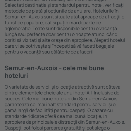
Selectați destinația şi standardul pentru hotel, verificați
metodele de plată și opțiunile de anulare. Hotelurile în
Semur-en-Auxois sunt situate atât aproape de atracţiile
turistice populare, cât și puțin mai departe de
aglomerație. Toate sunt disponibile pentru o vacanță
lungă sau perfecte doar pentru o noapte atunci când
doriţi să vizitaţi şi alte oraşe din apropiere. Alegeți hotelul
care vi se potriveşte și începeți să vă faceți bagajele
pentru o vacanţă sau călătorie de afaceri!
Semur-en-Auxois – cele mai bune
hoteluri
O varietate de servicii și o locație atractivă sunt câteva
dintre elementele cheie ale unui hotel All-Inclusive de
succes. Cele mai bune hoteluri din Semur-en-Auxois
garantează cel mai înalt standard pentru servicii și o
gamă largă de facilități pentru oaspeți. O cazare cu
standarde ridicate oferă cea mai bună locație, ȋn
apropiere de principalele distracţii din Semur-en-Auxois.
Oaspeții pot folosi parcarea gratuită și pot alege o