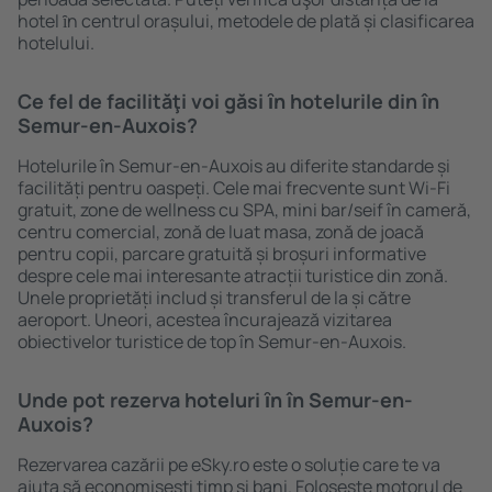
hotel ȋn centrul orașului, metodele de plată și clasificarea
hotelului.
Ce fel de facilităţi voi găsi ȋn hotelurile din în
Semur-en-Auxois?
Hotelurile în Semur-en-Auxois au diferite standarde și
facilități pentru oaspeți. Cele mai frecvente sunt Wi-Fi
gratuit, zone de wellness cu SPA, mini bar/seif în cameră,
centru comercial, zonă de luat masa, zonă de joacă
pentru copii, parcare gratuită și broșuri informative
despre cele mai interesante atracții turistice din zonă.
Unele proprietăți includ și transferul de la și către
aeroport. Uneori, acestea încurajează vizitarea
obiectivelor turistice de top în Semur-en-Auxois.
Unde pot rezerva hoteluri ȋn în Semur-en-
Auxois?
Rezervarea cazării pe eSky.ro este o soluție care te va
ajuta să economiseşti timp și bani. Foloseşte motorul de