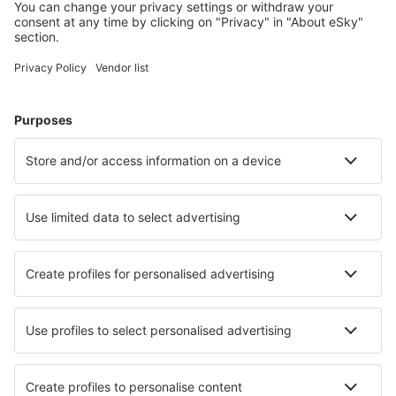
Cele mai căutate cazări de către utilizatorii eSky
Cazare în Franţa - Orașe populare
Cazare în Frejus
Cazare în Le Cap d`Agde
Cazare în Paris
Cazare în Nisa
Cazare în Cannes
Cazare în Toulon
Cazare în Val Thorens
Cazare în Boulogne-sur-Mer
Cazare în Carnac
Cazare în Arcachon
Cele mai bune locuri de cazare - orașe
Cazare în Vicenza
Cazare în Perledo