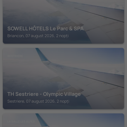
SOWELL HÔTELS Le Parc & SPA
Briancon, 07 august 2026, 2 nopți
SESTRIERE
TH Sestriere - Olympic Village
Sestriere, 07 august 2026, 2 nopți
LA SALLE LES ALPES