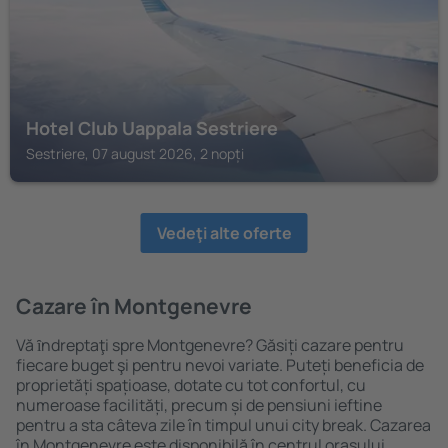
Hotel Club Uappala Sestriere
Sestriere, 07 august 2026, 2 nopți
Vedeţi alte oferte
Cazare în Montgenevre
Vă ȋndreptaţi spre Montgenevre? Găsiți cazare pentru
fiecare buget şi pentru nevoi variate. Puteți beneficia de
proprietăți spațioase, dotate cu tot confortul, cu
numeroase facilități, precum și de pensiuni ieftine
pentru a sta câteva zile în timpul unui city break. Cazarea
în Montgenevre este disponibilă în centrul orașului,