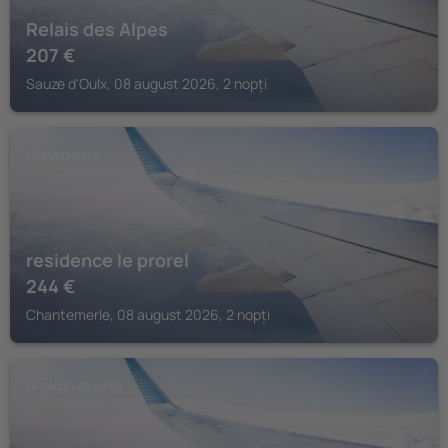
Relais des Alpes
207
€
Sauze d'Oulx, 08 august 2026, 2 nopți
CHANTEMERLE
residence le prorel
244
€
Chantemerle, 08 august 2026, 2 nopți
LA SALLE LES ALPES