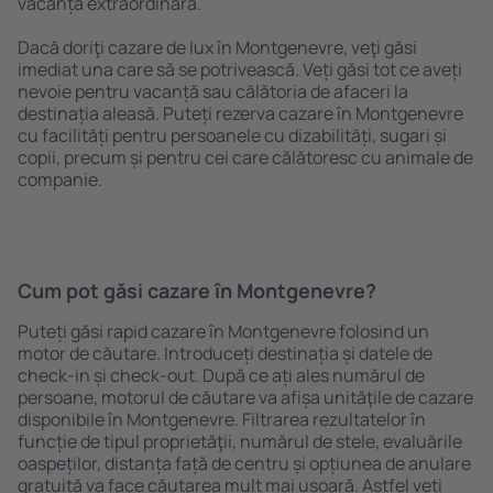
vacanță extraordinară.
Dacă doriţi cazare de lux în Montgenevre, veţi găsi
imediat una care să se potrivească. Veți găsi tot ce aveți
nevoie pentru vacanță sau călătoria de afaceri la
destinația aleasă. Puteți rezerva cazare în Montgenevre
cu facilități pentru persoanele cu dizabilități, sugari și
copii, precum și pentru cei care călătoresc cu animale de
companie.
Cum pot găsi cazare în Montgenevre?
Puteți găsi rapid cazare în Montgenevre folosind un
motor de căutare. Introduceți destinația și datele de
check-in și check-out. După ce ați ales numărul de
persoane, motorul de căutare va afișa unităţile de cazare
disponibile în Montgenevre. Filtrarea rezultatelor în
funcție de tipul proprietăţii, numărul de stele, evaluările
oaspeților, distanța față de centru și opțiunea de anulare
gratuită va face căutarea mult mai ușoară. Astfel veți