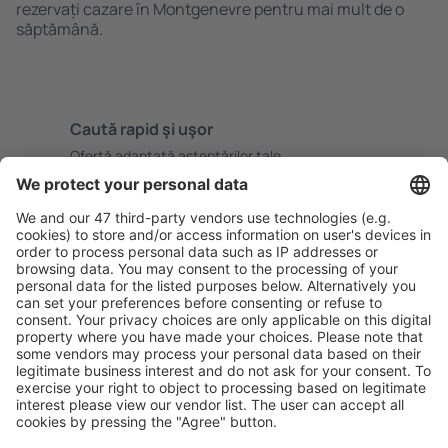
rezervați cazare în Montgenevre pentru mai mult de o
săptămână.
Caută rapid şi uşor
Ofertă adaptată aşteptărilor tale.
Planifică ȋn siguranţă
Rezervare fără griji cu opțiune gratuită de anulare.
Economiseşte mai mult
Prețuri atractive și oferte speciale pentru utilizatorii
conectați.
Cazarea preferată
Alege din peste 1,3 mil. de opţiuni: hoteluri, cabane,
apartamente și altele.