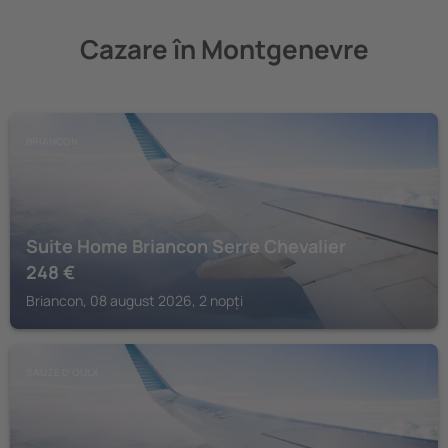
Cazare în Montgenevre
BRIANCON
Suite Home Briancon Serre Chevalier
248
€
Briancon, 08 august 2026, 2 nopți
SAUZE D'OULX