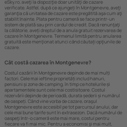
eSky.ro, aveţi la dispoziţie doar unităţi de cazare
verificate. Astfel, după ce ajungeți în Montgenevre, aveţi
garanţia că unitatea de cazare este pregătită aşa cum aţi
stabilit ȋnainte. Plata pentru cameră se face printr-un
sistem de plată sau prin cardul de credit. Dacă renunţaţi
la călătorie, aveți dreptul de a anula gratuit rezervarea de
cazare în Montgenevre. Termenul limită pentru anularea
gratuită este menţionat atunci când căutați opţiunile de
cazare.
Cât costă cazarea în Montgenevre?
Costul cazării în Montgenevre depinde de mai mulți
factori. Cele mai ieftine proprietăți includ hanuri,
pensiuni și zone de camping, în timp ce hotelurile și
apartamentele sunt cele mai costisitoare. Costul
rezervării depinde de perioadă, durata șederii și numărul
de oaspeți. Când vine vorba de cazare, oraşul
Montgenevre este accesibil pe tot parcursul anului, dar
cele mai bune tarife sunt în extrasezon. Dacă numărul de
oaspeţi ȋntr-o cameră este mai mare, costul pentru
fiecare va fi mai mic. Pentru a economisi şi mai mult,