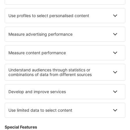
Cazare în Kukmirn
Cazare în Celorico De Basto
Cazare în Volodymyr-Volynsʼkyy
Cazare în Drakino
Cazare în Avlémonas
Cazare Paleloni
Cazare Langangen
Cazare în Cape Coast
Cele mai bune locuri de cazare - regiuni
Cazare în Alsacia
Cazare în Provence
Cazare în Meribel-les-Allues
Cazare în Bretania
Cazare in Alpii Francezi
Cazare in Costa del Maresme
Cazare in Abu Dhabi
Cazare în Honduras
Cazare in Archipelago National Park
Cazare in Penang