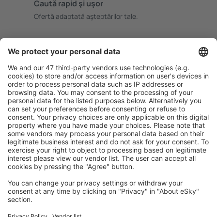
Caută rapid şi uşor
Ofertă adaptată aşteptărilor tale.
Planifică ȋn siguranţă
Rezervare fără griji cu opțiune gratuită de anulare.
Economiseşte mai mult
Prețuri atractive și oferte speciale pentru utilizatorii
conectați.
Cazarea preferată
Alege din peste 1,3 mil. de opţiuni: hoteluri, cabane,
apartamente și altele.
Cele mai căutate cazări de către utilizatorii eSky
Cazare în Franţa - Orașe populare