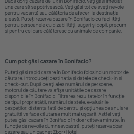
Dacă doriţi cazare de lux în Bonifacio, veţi găsi imediat
una care să se potrivească. Veți găsi tot ce aveți nevoie
pentru vacanță sau călătoria de afaceri la destinația
aleasă. Puteți rezerva cazare în Bonifacio cu facilități
pentru persoanele cu dizabilități, sugari și copii, precum
și pentru cei care călătoresc cu animale de companie.
Cum pot găsi cazare în Bonifacio?
Puteți găsi rapid cazare în Bonifacio folosind un motor de
căutare. Introduceți destinația și datele de check-in și
check-out. După ce ați ales numărul de persoane,
motorul de căutare va afișa unităţile de cazare
disponibile în Bonifacio. Filtrarea rezultatelor în funcție
de tipul proprietăţii, numărul de stele, evaluările
oaspeților, distanța față de centru și opțiunea de anulare
gratuită va face căutarea mult mai ușoară. Astfel veți
putea găsi cazare în Bonifacio în doar câteva minute. În
funcție de nevoile dumneavoastră, puteți rezerva doar
cazare sau un pachet Zbor+Hotel.