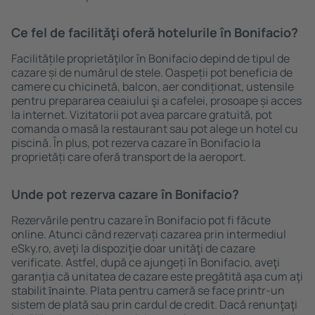
Ce fel de facilităţi oferă hotelurile în Bonifacio?
Facilitățile proprietăţilor în Bonifacio depind de tipul de
cazare și de numărul de stele. Oaspeții pot beneficia de
camere cu chicinetă, balcon, aer condiționat, ustensile
pentru prepararea ceaiului şi a cafelei, prosoape și acces
la internet. Vizitatorii pot avea parcare gratuită, pot
comanda o masă la restaurant sau pot alege un hotel cu
piscină. În plus, pot rezerva cazare în Bonifacio la
proprietăți care oferă transport de la aeroport.
Unde pot rezerva cazare în Bonifacio?
Rezervările pentru cazare în Bonifacio pot fi făcute
online. Atunci când rezervați cazarea prin intermediul
eSky.ro, aveţi la dispoziţie doar unităţi de cazare
verificate. Astfel, după ce ajungeți în Bonifacio, aveţi
garanţia că unitatea de cazare este pregătită aşa cum aţi
stabilit ȋnainte. Plata pentru cameră se face printr-un
sistem de plată sau prin cardul de credit. Dacă renunţaţi