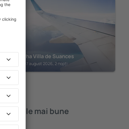
SUANCES
Hotel Arha Villa de Suances
Suances, 07 august 2026, 2 nopți
Mar – cele mai bune