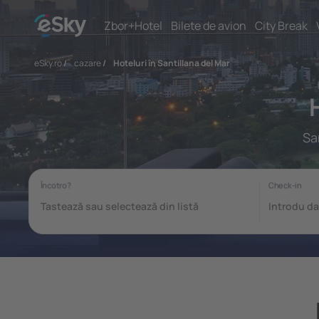
Zbor+Hotel
Bilete de avion
City Break
eSky.ro
/
cazare
/
Hoteluri în Santillana del Mar
Sa