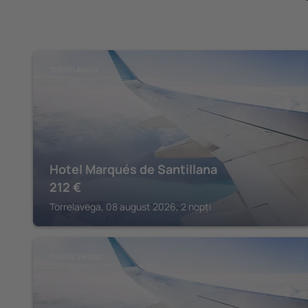
TORRELAVEGA
Hotel Marqués de Santillana
212
€
Torrelavega, 08 august 2026, 2 nopți
PUENTE VIESGO