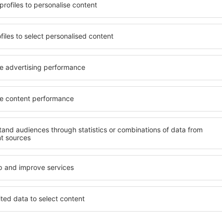
azare potrivită nevoilor sale.
O varietate de servicii și o 
andarde ȋnalte sau preferați
elementele cheie ale unui ho
 Cu ajutorul nostru puteți
bune hoteluri din Santillana
 Mar} pentru orice buget!
standard pentru servicii și o
ru hotel, verificați
oaspeți. O cazare cu standa
are. Hotelurile în Santillana
locație, ȋn apropiere de princ
tracţiile turistice populare,
Mar. Oaspeții pot folosi par
ie. Toate sunt disponibile
sau un apartament care să c
doar pentru o noapte atunci
posibil ca hotelurile cu sta
n apropiere. Alegeți hotelul
variabil, zone de wellness pre
 faceți bagajele pentru o
pentru copii. Cea mai bună c
alegere perfectă pentru cuplu
călătorie de afaceri, precu
organizeze evenimente pentr
ntillana del Mar?
Ce fel de facilităţi v
Santillana del Mar?
 în Santillana del Mar este