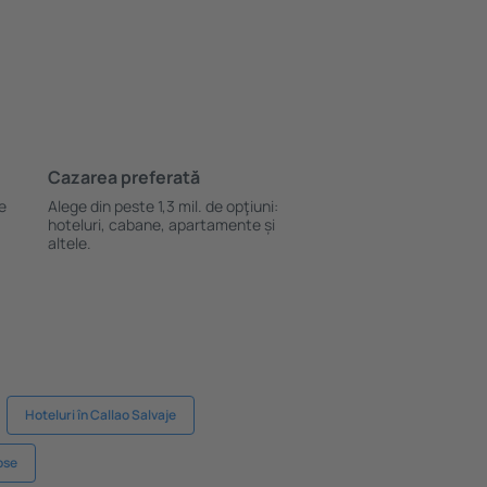
Cazarea preferată
le
Alege din peste 1,3 mil. de opţiuni:
hoteluri, cabane, apartamente și
altele.
Hoteluri în Callao Salvaje
ose