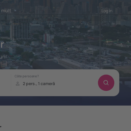
 mult
Log in
r
ri!
r