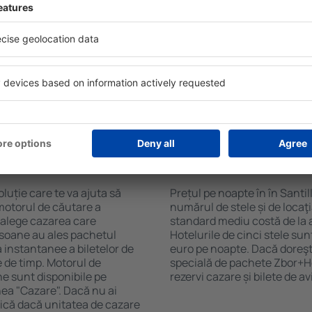
Sky. Baza mare de date cu
Hotelurile în Santillana del M
gă de opţiuni este o
pentru oaspeți. Cele mai fre
. Completați câmpurile
wellness cu SPA, mini bar/s
, alegeți data de check-in și
de luat masa, zonă de joacă 
eți, numărul de camere şi
broșuri informative despre c
a cazarea disponibilă ȋn
din zonă. Unele proprietăți in
r distanța de la hotel ȋn
aeroport. Uneori, acestea în
clasificarea hotelului.
turistice de top în Santillana
 în Santillana del
Cât costă o noapte d
Santillana del Mar?
luție care te va ajuta să
Prețul pe noapte în în Santil
motorul de căutare a
numărul de stele și de locaţ
i alege cazarea care
standard mediu costă de la 
rsoane au ales pachetul
Hotelurile de cinci stele su
instantanee a biletelor de
euro pe noapte. Dacă doreşti
ie de timp. Motorul de
specială de pachete Zbor+Hot
ne sunt disponibile pe
rezervi cazare și bilete de a
nea "Cazare". Dacă nu ai
ifică dacă unitatea de cazare