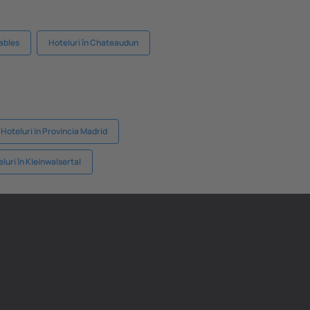
Sables
Hoteluri în Chateaudun
Hoteluri in Provincia Madrid
luri în Kleinwalsertal