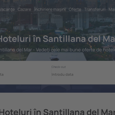
Vacanţe
Cazare
Închiriere mașini
Oferte
Transferuri
Mai
Hoteluri în Santillana del Ma
ntillana del Mar - Vedeţi cele mai bune oferte de hotelu
Hoteluri în Santillana del Ma