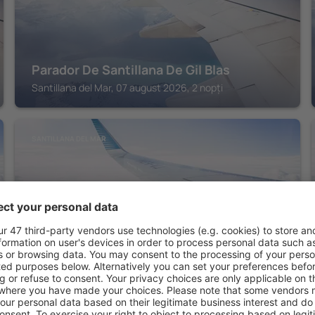
Parador De Santillana De Gil Blas
Santillana del Mar, 07 august 2026, 2 nopți
SANTILLANA DEL MAR
Posada La Casa del Organista
Santillana del Mar, 07 august 2026, 2 nopți