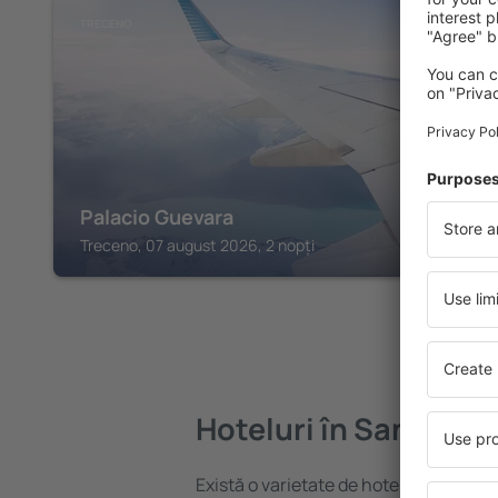
TRECENO
Palacio Guevara
Treceno, 07 august 2026, 2 nopți
Hoteluri în Santillan
Există o varietate de hoteluri disponib