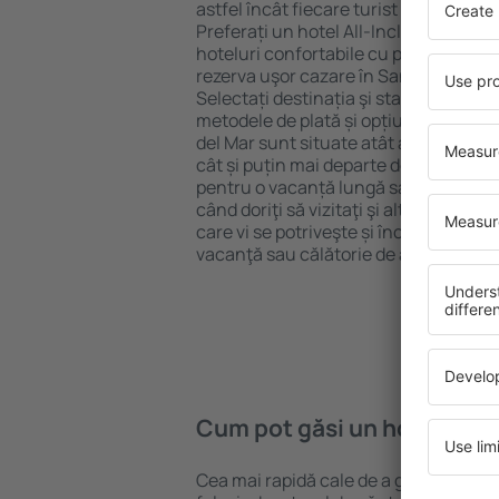
astfel încât fiecare turist poate găsi c
Preferați un hotel All-Inclusive cu st
hoteluri confortabile cu preţuri mici?
rezerva uşor cazare în Santillana del
Selectați destinația şi standardul pent
metodele de plată și opțiunile de anul
del Mar sunt situate atât aproape de a
cât și puțin mai departe de aglomeraț
pentru o vacanță lungă sau perfecte 
când doriţi să vizitaţi şi alte oraşe di
care vi se potriveşte și începeți să vă
vacanţă sau călătorie de afaceri!
Cum pot găsi un hotel în Sa
Cea mai rapidă cale de a găsi un hotel