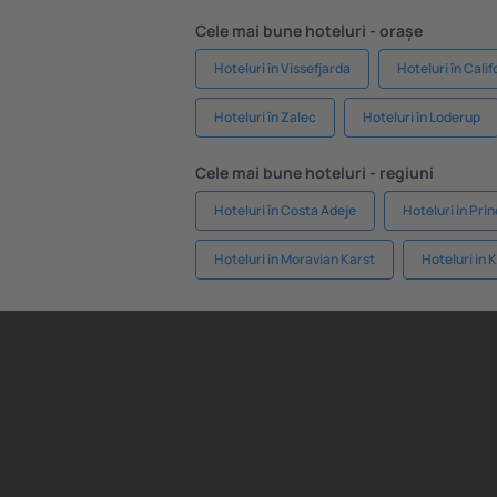
Cele mai bune hoteluri - orașe
Hoteluri în Vissefjarda
Hoteluri în Calif
Hoteluri în Zalec
Hoteluri în Loderup
Cele mai bune hoteluri - regiuni
Hoteluri în Costa Adeje
Hoteluri in Pri
Hoteluri in Moravian Karst
Hoteluri in 