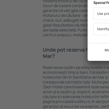
folosind motorul de căutare cazare e
locuri de cazare conţinând o gamă lar
garanție că veți găsi ceea ce căutați
motorului de căutare - selectați locul
check-out, adăugați numărul de oasp
gata! Rezultatele căutării vă vor arăt
perioada selectată. Puteți verifica uşo
centrul orașului, metodele de plată și 
Unde pot rezerva hoteluri ȋn
Mar?
Rezervarea cazării pe eSky.ro este o so
economiseşti timp și bani. Foloseşte 
hotelurilor din în Santillana del Mar ș
corespunde cerințelor tale. Multe pe
Zbor+Hotel care ȋnseamnă rezervarea 
avion şi a cazării şi, implicit, econom
căutare și rezervarea hotelurilor iefti
pagina principală a eSky.ro, ȋn secţiu
garanţia că excursia va avea loc, ver