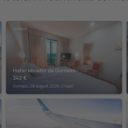
GORNAZO
Hotel Mirador de Gornazo
342
€
Gornazo, 08 august 2026, 2 nopți
SANTILLANA DEL MAR