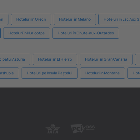
on
Hoteluri în Ořech
Hoteluri în Melano
Hoteluri în Lac Aux 
Hoteluri în Nuriootpa
Hoteluri în Chute-aux-Outardes
ncipatul Asturia
Hoteluri in El Hierro
Hoteluri in Gran Canaria
Kashubia
Hoteluri pe Insula Paștelui
Hoteluri in Montana
Hote