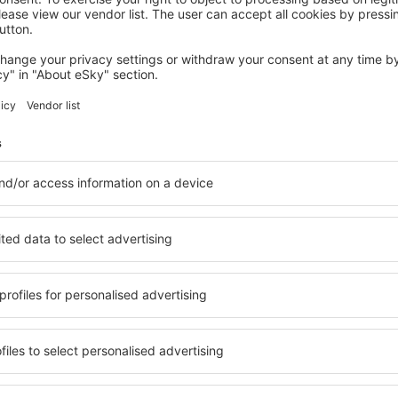
SUANCES
La Playa
Suances, 07 august 2026, 2 nopți
Vedeți mai multe hoteluri în Santillana del Mar
a del Mar
Santillana del 
hoteluri
ile în Santillana del Mar,