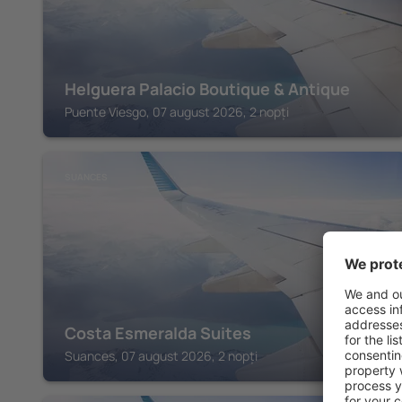
Helguera Palacio Boutique & Antique
Puente Viesgo, 07 august 2026, 2 nopți
SUANCES
Costa Esmeralda Suites
Suances, 07 august 2026, 2 nopți