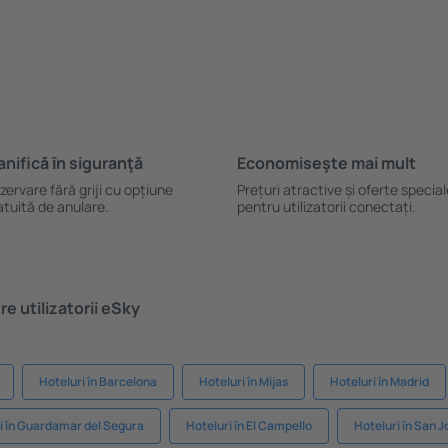
anifică ȋn siguranţă
Economiseşte mai mult
zervare fără griji cu opțiune
Prețuri atractive și oferte specia
atuită de anulare.
pentru utilizatorii conectați.
e utilizatorii eSky
Hoteluri în Barcelona
Hoteluri în Mijas
Hoteluri în Madrid
i în Guardamar del Segura
Hoteluri în El Campello
Hoteluri în San J