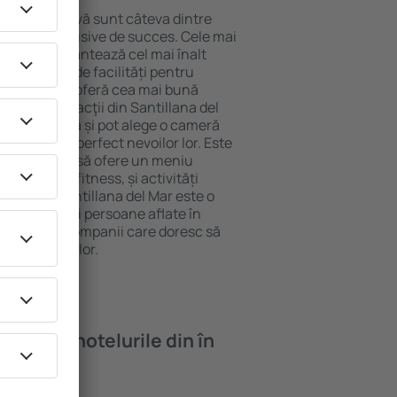
locație atractivă sunt câteva dintre
tel All-Inclusive de succes. Cele mai
 del Mar garantează cel mai înalt
 gamă largă de facilități pentru
rde ridicate oferă cea mai bună
ipalele distracţii din Santillana del
carea gratuită și pot alege o cameră
orespundă perfect nevoilor lor. Este
ndarde ȋnalte să ofere un meniu
cum spa și fitness, și activități
azare în Santillana del Mar este o
ri, familii și persoane aflate în
m și pentru companii care doresc să
u angajații lor.
oi găsi ȋn hotelurile din în