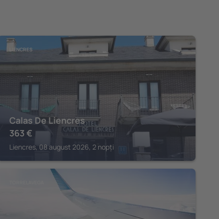
LIENCRES
Calas De Liencres
363
€
Liencres, 08 august 2026, 2 nopți
TORRELAVEGA