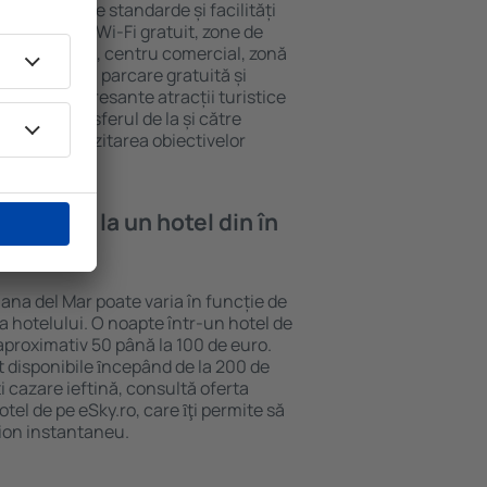
ar au diferite standarde și facilități
cvente sunt Wi-Fi gratuit, zone de
eif în cameră, centru comercial, zonă
pentru copii, parcare gratuită și
ele mai interesante atracții turistice
clud și transferul de la și către
curajează vizitarea obiectivelor
 del Mar.
e cazare la un hotel din în
lana del Mar poate varia în funcție de
ia hotelului. O noapte într-un hotel de
aproximativ 50 până la 100 de euro.
nt disponibile ȋncepând de la 200 de
 cazare ieftină, consultă oferta
el de pe eSky.ro, care ȋţi permite să
vion instantaneu.