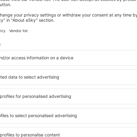
LOS ALCAZARES
Hotel 525
Los Alcazares, 14 august 2026, 2 nopți
Vedeți mai multe hoteluri în San Javier
r
San Javier – ce
le în San Javier, astfel încât
O varietate de servicii și o 