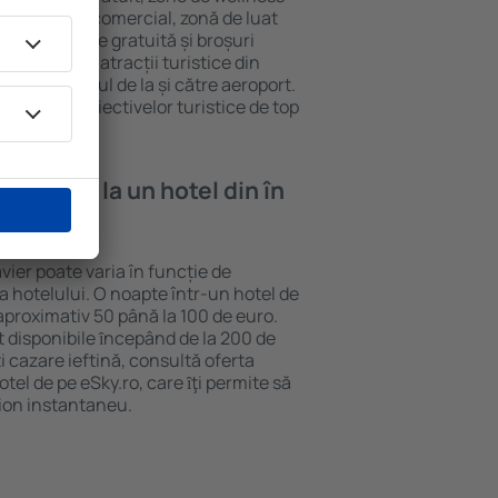
eră, centru comercial, zonă de luat
opii, parcare gratuită și broșuri
interesante atracții turistice din
d și transferul de la și către aeroport.
vizitarea obiectivelor turistice de top
e cazare la un hotel din în
vier poate varia în funcție de
ia hotelului. O noapte într-un hotel de
aproximativ 50 până la 100 de euro.
nt disponibile ȋncepând de la 200 de
 cazare ieftină, consultă oferta
el de pe eSky.ro, care ȋţi permite să
vion instantaneu.