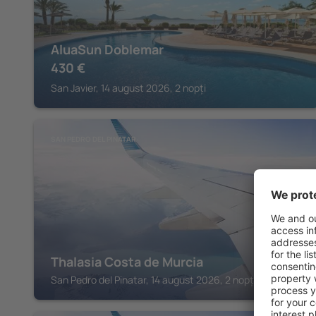
AluaSun Doblemar
430
€
San Javier, 14 august 2026, 2 nopți
SAN PEDRO DEL PINATAR
Thalasia Costa de Murcia
San Pedro del Pinatar, 14 august 2026, 2 nopți