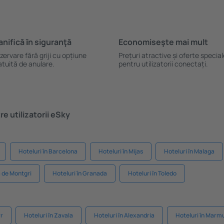
anifică ȋn siguranţă
Economiseşte mai mult
zervare fără griji cu opțiune
Prețuri atractive și oferte specia
atuită de anulare.
pentru utilizatorii conectați.
e utilizatorii eSky
Hoteluri în Barcelona
Hoteluri în Mijas
Hoteluri în Malaga
a de Montgri
Hoteluri în Granada
Hoteluri în Toledo
rr
Hoteluri în Zavala
Hoteluri în Alexandria
Hoteluri în Marm