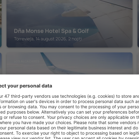
Dña Monse Hotel Spa & Golf
Torrevieja, 14 august 2026, 2 nopți
LOS ALCAZARES
Ibersol Atrio del Mar
Los Alcazares, 14 august 2026, 2 nopți