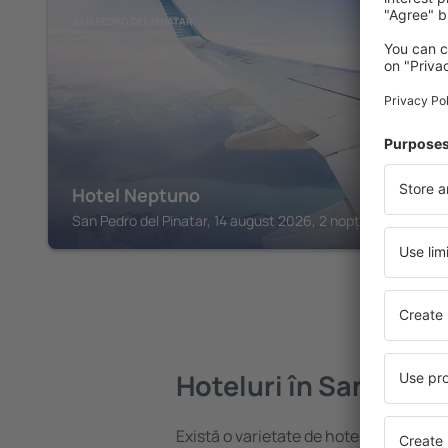
SAN PEDRO DEL PINATAR
Hotel Neptuno
San Pedro del Pinatar, 14 august 2026, 2 nopți
Hoteluri în San Javie
Există o varietate de hoteluri disponibi