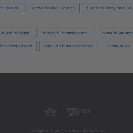
aint-Nazaire
Hoteluri în Conde-Northen
Hoteluri în Dissay-sous-Cou
 in Castilia și León
Hoteluri in Provincia Madrid
Hoteluri în San Ant
n Bastimentos Island
Hoteluri in Riviera Marii Negre
Hoteluri in Goa
Copyright © eSky.ro. Toate drepturile rezervate.