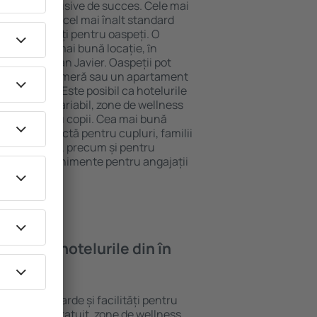
tel All-Inclusive de succes. Cele mai
 garantează cel mai înalt standard
gă de facilități pentru oaspeți. O
 oferă cea mai bună locație, ȋn
tracţii din San Javier. Oaspeții pot
 pot alege o cameră sau un apartament
voilor lor. Este posibil ca hotelurile
 un meniu variabil, zone de wellness
ivități pentru copii. Cea mai bună
legere perfectă pentru cupluri, familii
rie de afaceri, precum și pentru
ganizeze evenimente pentru angajații
oi găsi ȋn hotelurile din în
ferite standarde și facilități pentru
sunt Wi-Fi gratuit, zone de wellness