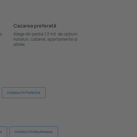
Cazarea preferată
le
Alege din peste 1,3 mil. de opţiuni:
hoteluri, cabane, apartamente și
altele.
Hoteluri în Pollenca
ul
Hoteluri în Moulineaux