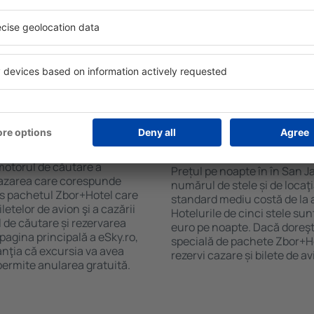
purile motorului de căutare
cu SPA, mini bar/seif în cam
ck-in și check-out, adăugați
masa, zonă de joacă pentru c
e şi gata! Rezultatele
informative despre cele mai 
ilă ȋn perioada selectată.
zonă. Unele proprietăți inclu
el ȋn centrul orașului,
Uneori, acestea încurajează 
lului.
în San Javier.
n în San Javier?
Cât costă o noapte d
San Javier?
luție care te va ajuta să
motorul de căutare a
Prețul pe noapte în în San Ja
e cazarea care corespunde
numărul de stele și de locaţ
es pachetul Zbor+Hotel care
standard mediu costă de la 
telor de avion şi a cazării
Hotelurile de cinci stele su
l de căutare și rezervarea
euro pe noapte. Dacă doreşti
 pagina principală a eSky.ro,
specială de pachete Zbor+Hot
anţia că excursia va avea
rezervi cazare și bilete de a
permite anularea gratuită.