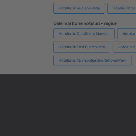
Hoteluri în Ruciane-Nida
Hoteluri în S
Cele mai bune hoteluri - regiuni
Hoteluri in Castilia-La Mancha
Hoteluri
Hoteluri in East Puerto Rico
Hoteluri i
Hoteluri in Farnebofjarden National Park