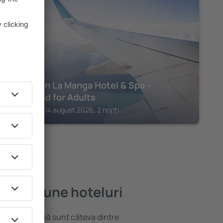
SAN JAVIER
Poseidon La Manga Hotel & Spa -
Designed for Adults
San Javier, 14 august 2026, 2 nopți
le mai bune hoteluri
locație atractivă sunt câteva dintre