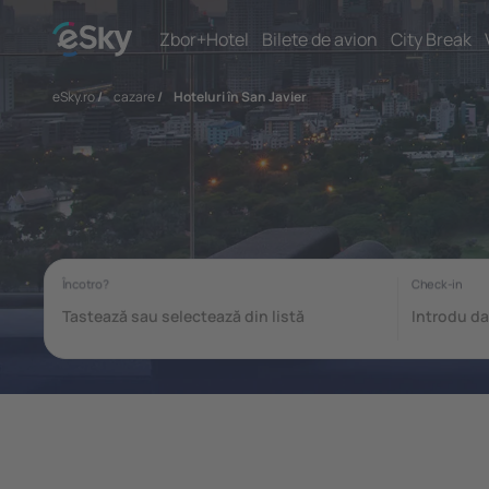
Zbor+Hotel
Bilete de avion
City Break
eSky.ro
/
cazare
/
Hoteluri în San Javier