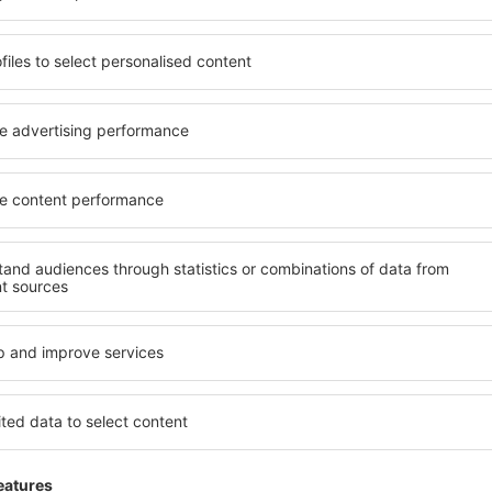
ită nevoilor sale. Preferați
elementele cheie ale unui ho
alte sau preferați hoteluri
bune hoteluri din San Javier
rul nostru puteți rezerva
pentru servicii și o gamă lar
ce buget! Selectați
cazare cu standarde ridicate
 verificați metodele de plată
apropiere de principalele dis
San Javier sunt situate atât
folosi parcarea gratuită și
re, cât și puțin mai departe
care să corespundă perfect ne
le pentru o vacanță lungă
cu standarde ȋnalte să ofere
ci când doriţi să vizitaţi şi
precum spa și fitness, și act
l care vi se potriveşte și
cazare în San Javier este o a
o vacanţă sau călătorie de
și persoane aflate în călăto
companii care doresc să or
lor.
an Javier?
Ce fel de facilităţi v
San Javier?
 în San Javier este folosind
 mare de date cu locuri de
Hotelurile în San Javier au di
uni este o garanție că veți
oaspeți. Cele mai frecvente 