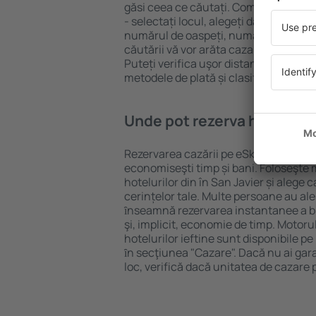
găsi ceea ce căutați. Completați câm
- selectați locul, alegeți data de che
numărul de oaspeți, numărul de camer
căutării vă vor arăta cazarea disponib
Puteți verifica uşor distanța de la hot
metodele de plată și clasificarea hote
Unde pot rezerva hoteluri ȋ
Rezervarea cazării pe eSky.ro este o so
economiseşti timp și bani. Foloseşte 
hotelurilor din în San Javier și aleg
cerințelor tale. Multe persoane au al
ȋnseamnă rezervarea instantanee a bile
şi, implicit, economie de timp. Motoru
hotelurilor ieftine sunt disponibile pe
ȋn secţiunea "Cazare". Dacă nu ai gar
loc, verifică dacă unitatea de cazare 