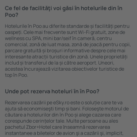
Ce fel de facilităţi voi găsi ȋn hotelurile din în
Poo?
Hotelurile în Poo au diferite standarde și facilități pentru
oaspeți. Cele mai frecvente sunt Wi-Fi gratuit, zone de
wellness cu SPA, mini bar/seif în cameră, centru
comercial, zonă de luat masa, zonă de joacă pentru copii,
parcare gratuită și broșuri informative despre cele mai
interesante atracții turistice din zonă. Unele proprietăți
includ și transferul de la și către aeroport. Uneori,
acestea încurajează vizitarea obiectivelor turistice de
top în Poo.
Unde pot rezerva hoteluri ȋn în Poo?
Rezervarea cazării pe eSky.ro este o soluție care te va
ajuta să economiseşti timp și bani. Foloseşte motorul de
căutare a hotelurilor din în Poo și alege cazarea care
corespunde cerințelor tale. Multe persoane au ales
pachetul Zbor+Hotel care ȋnseamnă rezervarea
instantanee a biletelor de avion şi a cazării şi, implicit,