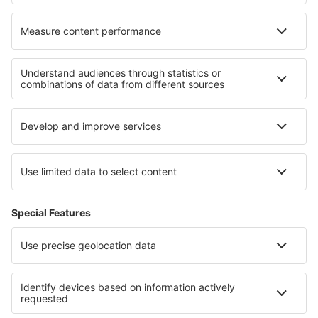
Cele mai bune hoteluri - regiuni
Hoteluri în San Antonio Bay
Hoteluri in Formentera
Hoteluri în Costa Adeje
Hoteluri in Fuerteventura
Hoteluri in Galicia
Hoteluri în Iguazú
Hoteluri in Florida Coast
Hoteluri in Jeseniky
Hoteluri in Swietokrzyskie Mountains
Hoteluri in Liguria