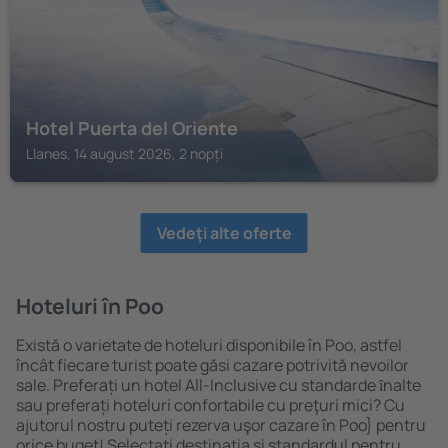
Hotel Puerta del Oriente
Llanes, 14 august 2026, 2 nopți
Vedeţi alte oferte
Hoteluri în Poo
Există o varietate de hoteluri disponibile în Poo, astfel
încât fiecare turist poate găsi cazare potrivită nevoilor
sale. Preferați un hotel All-Inclusive cu standarde ȋnalte
sau preferați hoteluri confortabile cu preţuri mici? Cu
ajutorul nostru puteți rezerva uşor cazare în Poo} pentru
orice buget! Selectați destinația şi standardul pentru