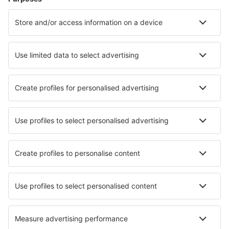
Hoteluri în Madrid
Hoteluri în Mijas
Hoteluri în Barcelona
Hoteluri în Malaga
Hoteluri în Marbella
Hoteluri în La Herradura
Hoteluri în Tarifa
Hoteluri în Fuengirola
Hoteluri în Santanyi
Hoteluri în Caleta de Fuste
Cele mai bune hoteluri - orașe
Hoteluri în Ochsenhausen
Hoteluri în Rust
Hoteluri în Sankt Stefan am Walde
Hoteluri în Solana Beach
Hoteluri în Saint Maur Des Fosses
Hoteluri în Bertinoro
Hoteluri în Saint-Paul-en-Born
Hoteluri în Wang Mi
Hoteluri în Saint-Gervais-d'Auvergne
Hoteluri în Kladruby