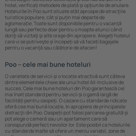
hotel, verificați metodele de plată și opțiunile de anulare.
Hotelurile în Poo sunt situate atât aproape de atracţiile
turistice populare, cât și puțin mai departe de
aglomerație. Toate sunt disponibile pentru o vacanță
lungă sau perfecte doar pentru o noapte atunci când
doriţi să vizitaţi şi alte oraşe din apropiere. Alegeți hotelul
care vi se potriveşte și începeți să vă faceți bagajele
pentru o vacanţă sau călătorie de afaceri!
Poo – cele mai bune hoteluri
O varietate de servicii și o locație atractivă sunt câteva
dintre elementele cheie ale unui hotel All-Inclusive de
succes. Cele mai bune hoteluri din Poo garantează cel
mai înalt standard pentru servicii și o gamă largă de
facilități pentru oaspeți. O cazare cu standarde ridicate
oferă cea mai bună locație, ȋn apropiere de principalele
distracţii din Poo. Oaspeții pot folosi parcarea gratuită și
pot alege o cameră sau un apartament care să
corespundă perfect nevoilor lor. Este posibil ca hotelurile
cu standarde ȋnalte să ofere un meniu variabil, zone de