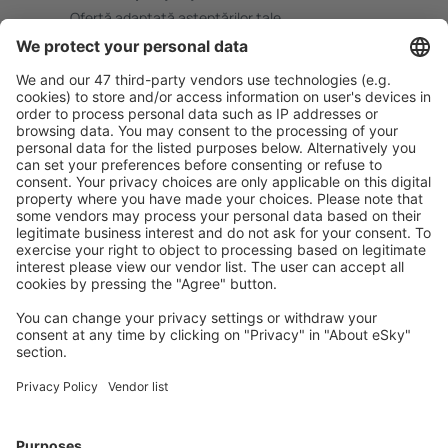
Ofertă adaptată aşteptărilor tale.
Planifică ȋn siguranţă
Rezervare fără griji cu opțiune gratuită de anulare.
Economiseşte mai mult
Prețuri atractive și oferte speciale pentru utilizatorii
conectați.
Cazarea preferată
Alege din peste 1,3 mil. de opţiuni: hoteluri, cabane,
apartamente și altele.
Cele mai căutate hoteluri de către utilizatorii eSky
Hoteluri în Spania - Orașe populare