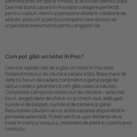
wellness precum spa și fitness, și activități pentru copii.
Cea mai bună cazare în Poo este o alegere perfectă
pentru cupluri, familii și persoane aflate în călătorie de
afaceri, precum și pentru companii care doresc să
organizeze evenimente pentru angajații lor.
Cum pot găsi un hotel în Poo?
Cea mai rapidă cale de a găsi un hotel în Poo este
folosind motorul de căutare cazare eSky. Baza mare de
date cu locuri de cazare conţinând o gamă largă de
opţiuni este o garanție că veți găsi ceea ce căutați.
Completați câmpurile motorului de căutare - selectați
locul, alegeți data de check-in și check-out, adăugați
numărul de oaspeți, numărul de camere şi gata!
Rezultatele căutării vă vor arăta cazarea disponibilă ȋn
perioada selectată. Puteți verifica uşor distanța de la
hotel ȋn centrul orașului, metodele de plată și clasificarea
hotelului.