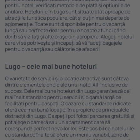
pentru hotel, verificați metodele de plată și opțiunile de
anulare. Hotelurile în Lugo sunt situate atât aproape de
atracţiile turistice populare, cât și puțin mai departe de
aglomerație. Toate sunt disponibile pentru o vacanță
lungă sau perfecte doar pentru o noapte atunci când
doriţi să vizitaţi şi alte oraşe din apropiere. Alegeți hotelul
care vi se potriveşte și începeți să vă faceți bagajele
pentru o vacanţă sau călătorie de afaceri!
Lugo – cele mai bune hoteluri
O varietate de servicii și o locație atractivă sunt câteva
dintre elementele cheie ale unui hotel All-Inclusive de
succes. Cele mai bune hoteluri din Lugo garantează cel
mai înalt standard pentru servicii și o gamă largă de
facilități pentru oaspeți. O cazare cu standarde ridicate
oferă cea mai bună locație, ȋn apropiere de principalele
distracţii din Lugo. Oaspeții pot folosi parcarea gratuită și
pot alege o cameră sau un apartament care să
corespundă perfect nevoilor lor. Este posibil ca hotelurile
cu standarde ȋnalte să ofere un meniu variabil, zone de