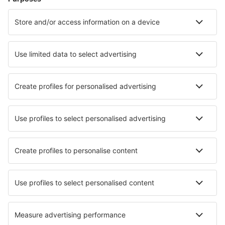
Hoteluri în Barcelona
Hoteluri în Malaga
Hoteluri în Marbella
Hoteluri în Madrid
Hoteluri în Mijas
Hoteluri în Peniscola
Hoteluri în Manilva
Hoteluri în Costa Teguise
Hoteluri în Candelaria
Hoteluri în Maspalomas
Cele mai bune hoteluri - orașe
Hoteluri în Scaly Mountain
Hoteluri în Breaux Bridge
Hoteluri în La Nocle-Maulaix
Hoteluri în Trennfeld
Hoteluri în Montoire-sur-Le-Loir
Hoteluri în Brasschaat
Hoteluri în Gemla
Hoteluri Golya
Hoteluri în Lierna
Hoteluri Whitchurch Canonicorum