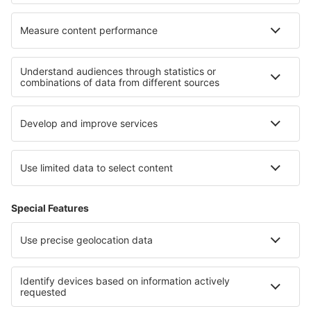
Cele mai bune hoteluri - regiuni
Hoteluri in Costa Tropical
Hoteluri in Costa del Maresme
Hoteluri in Țara Bascilor
Hoteluri in Galicia
Hoteluri in Costa Calida
Hoteluri în Islanda
Hoteluri în Aruba
Hoteluri in Regiunea Burgas
Hoteluri in Italian Alps
Hoteluri in Colorado