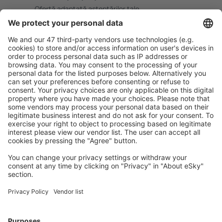
Ofertă adaptată aşteptărilor tale.
Planifică ȋn siguranţă
Rezervare fără griji cu opțiune gratuită de anulare.
Economiseşte mai mult
Prețuri atractive și oferte speciale pentru utilizatorii
conectați.
Cazarea preferată
Alege din peste 1,3 mil. de opţiuni: hoteluri, cabane,
apartamente și altele.
Cele mai căutate hoteluri de către utilizatorii eSky
Hoteluri în Spania - Orașe populare