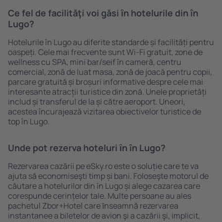
Ce fel de facilităţi voi găsi ȋn hotelurile din în
Lugo?
Hotelurile în Lugo au diferite standarde și facilități pentru
oaspeți. Cele mai frecvente sunt Wi-Fi gratuit, zone de
wellness cu SPA, mini bar/seif în cameră, centru
comercial, zonă de luat masa, zonă de joacă pentru copii,
parcare gratuită și broșuri informative despre cele mai
interesante atracții turistice din zonă. Unele proprietăți
includ și transferul de la și către aeroport. Uneori,
acestea încurajează vizitarea obiectivelor turistice de
top în Lugo.
Unde pot rezerva hoteluri ȋn în Lugo?
Rezervarea cazării pe eSky.ro este o soluție care te va
ajuta să economiseşti timp și bani. Foloseşte motorul de
căutare a hotelurilor din în Lugo și alege cazarea care
corespunde cerințelor tale. Multe persoane au ales
pachetul Zbor+Hotel care ȋnseamnă rezervarea
instantanee a biletelor de avion şi a cazării şi, implicit,