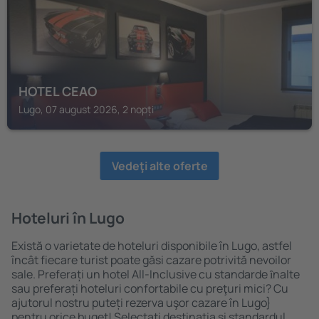
HOTEL CEAO
Lugo, 07 august 2026, 2 nopți
Vedeţi alte oferte
Hoteluri în Lugo
Există o varietate de hoteluri disponibile în Lugo, astfel
încât fiecare turist poate găsi cazare potrivită nevoilor
sale. Preferați un hotel All-Inclusive cu standarde ȋnalte
sau preferați hoteluri confortabile cu preţuri mici? Cu
ajutorul nostru puteți rezerva uşor cazare în Lugo}
pentru orice buget! Selectați destinația şi standardul