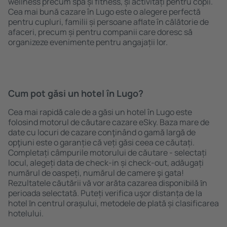
wellness precum spa și fitness, și activități pentru copii.
Cea mai bună cazare în Lugo este o alegere perfectă
pentru cupluri, familii și persoane aflate în călătorie de
afaceri, precum și pentru companii care doresc să
organizeze evenimente pentru angajații lor.
Cum pot găsi un hotel în Lugo?
Cea mai rapidă cale de a găsi un hotel în Lugo este
folosind motorul de căutare cazare eSky. Baza mare de
date cu locuri de cazare conţinând o gamă largă de
opţiuni este o garanție că veți găsi ceea ce căutați.
Completați câmpurile motorului de căutare - selectați
locul, alegeți data de check-in și check-out, adăugați
numărul de oaspeți, numărul de camere şi gata!
Rezultatele căutării vă vor arăta cazarea disponibilă ȋn
perioada selectată. Puteți verifica uşor distanța de la
hotel ȋn centrul orașului, metodele de plată și clasificarea
hotelului.