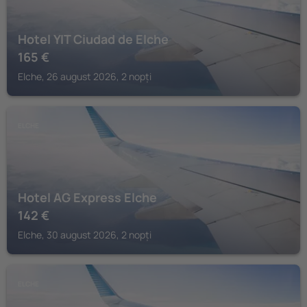
Hotel YIT Ciudad de Elche
165
€
Elche, 26 august 2026, 2 nopți
ELCHE
Hotel AG Express Elche
142
€
Elche, 30 august 2026, 2 nopți
ELCHE