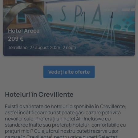
Hotel Areca
209
€
Torrellano, 27 august 2026, 2 nopți
Vedeţi alte oferte
Hoteluri în Crevillente
Există o varietate de hoteluri disponibile în Crevillente,
astfel încât fiecare turist poate găsi cazare potrivită
nevoilor sale. Preferați un hotel All-Inclusive cu
standarde ȋnalte sau preferați hoteluri confortabile cu
preţuri mici? Cu ajutorul nostru puteți rezerva uşor
cazare în Crevillente} pentru orice buget! Selectați