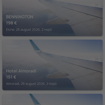
BENNINGTON
198
€
Elche, 26 august 2026, 2 nopți
ALMORADI
Hotel Almoradi
151
€
Almoradi, 26 august 2026, 2 nopți
ASPE