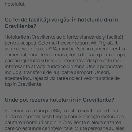
hotelului.
Ce fel de facilităţi voi găsi ȋn hotelurile din în
Crevillente?
Hotelurile în Crevillente au diferite standarde și facilități
pentru oaspeți. Cele mai frecvente sunt Wi-Fi gratuit,
zone de wellness cu SPA, mini bar/seif în cameră, centru
comercial, zonă de luat masa, zonă de joacă pentru copii,
parcare gratuită și broșuri informative despre cele mai
interesante atracții turistice din zonă. Unele proprietăți
includ și transferul de la și către aeroport. Uneori,
acestea încurajează vizitarea obiectivelor turistice de
top în Crevillente.
Unde pot rezerva hoteluri ȋn în Crevillente?
Rezervarea cazării pe eSky.ro este o soluție care te va
ajuta să economiseşti timp și bani. Foloseşte motorul de
căutare a hotelurilor din în Crevillente și alege cazarea
care corespunde cerințelor tale. Multe persoane au ales