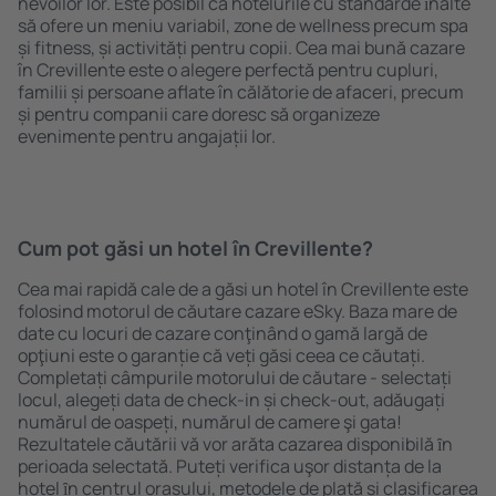
nevoilor lor. Este posibil ca hotelurile cu standarde ȋnalte
să ofere un meniu variabil, zone de wellness precum spa
și fitness, și activități pentru copii. Cea mai bună cazare
în Crevillente este o alegere perfectă pentru cupluri,
familii și persoane aflate în călătorie de afaceri, precum
și pentru companii care doresc să organizeze
evenimente pentru angajații lor.
Cum pot găsi un hotel în Crevillente?
Cea mai rapidă cale de a găsi un hotel în Crevillente este
folosind motorul de căutare cazare eSky. Baza mare de
date cu locuri de cazare conţinând o gamă largă de
opţiuni este o garanție că veți găsi ceea ce căutați.
Completați câmpurile motorului de căutare - selectați
locul, alegeți data de check-in și check-out, adăugați
numărul de oaspeți, numărul de camere şi gata!
Rezultatele căutării vă vor arăta cazarea disponibilă ȋn
perioada selectată. Puteți verifica uşor distanța de la
hotel ȋn centrul orașului, metodele de plată și clasificarea