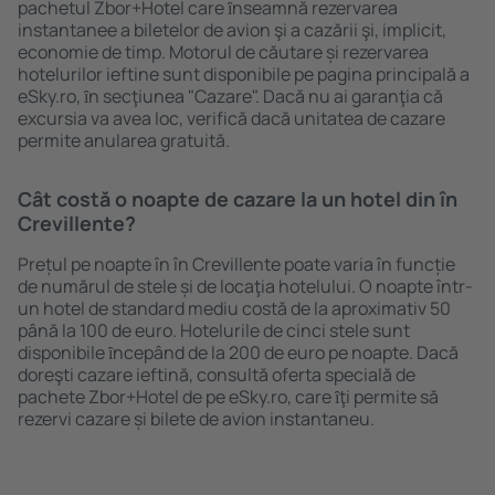
pachetul Zbor+Hotel care ȋnseamnă rezervarea
instantanee a biletelor de avion şi a cazării şi, implicit,
economie de timp. Motorul de căutare și rezervarea
hotelurilor ieftine sunt disponibile pe pagina principală a
eSky.ro, ȋn secţiunea "Cazare". Dacă nu ai garanţia că
excursia va avea loc, verifică dacă unitatea de cazare
permite anularea gratuită.
Cât costă o noapte de cazare la un hotel din în
Crevillente?
Prețul pe noapte în în Crevillente poate varia în funcție
de numărul de stele și de locaţia hotelului. O noapte într-
un hotel de standard mediu costă de la aproximativ 50
până la 100 de euro. Hotelurile de cinci stele sunt
disponibile ȋncepând de la 200 de euro pe noapte. Dacă
doreşti cazare ieftină, consultă oferta specială de
pachete Zbor+Hotel de pe eSky.ro, care ȋţi permite să
rezervi cazare și bilete de avion instantaneu.