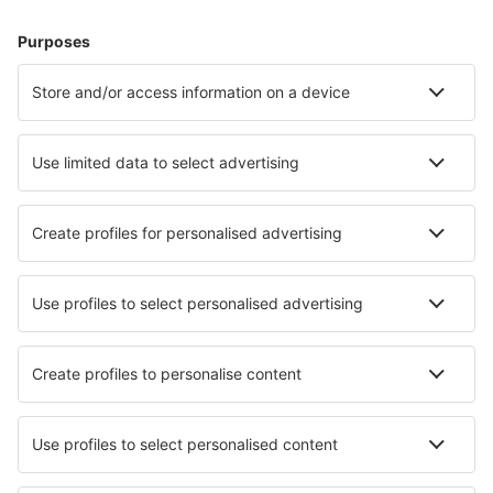
Hoteluri în Spania - Orașe populare
Hoteluri în Mijas
Hoteluri în Marbella
Hoteluri în Barcelona
Hoteluri în Madrid
Hoteluri în Malaga
Hoteluri în L´Estartit
Hoteluri în Oliva
Hoteluri în Almunecar
Hoteluri în Pamplona
Hoteluri în Petra
Cele mai bune hoteluri - orașe
Hoteluri în Thal
Hoteluri în Conder Green
Hoteluri în Bize-Minervois
Hoteluri în Winchfield
Hoteluri în Klodzko
Hoteluri în Center
Hoteluri în Orsett
Hoteluri în South Shields