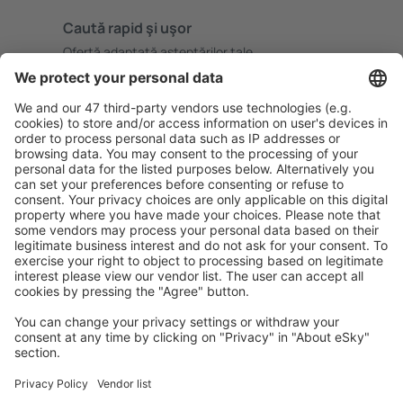
Caută rapid şi uşor
Ofertă adaptată aşteptărilor tale.
Planifică ȋn siguranţă
Rezervare fără griji cu opțiune gratuită de anulare.
Economiseşte mai mult
Prețuri atractive și oferte speciale pentru utilizatorii
conectați.
Cazarea preferată
Alege din peste 1,3 mil. de opţiuni: hoteluri, cabane,
apartamente și altele.
Cele mai căutate hoteluri de către utilizatorii eSky