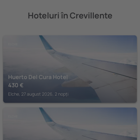
Hoteluri în Crevillente
ELCHE
Huerto Del Cura Hotel
430
€
Elche, 27 august 2026, 2 nopți
ELCHE