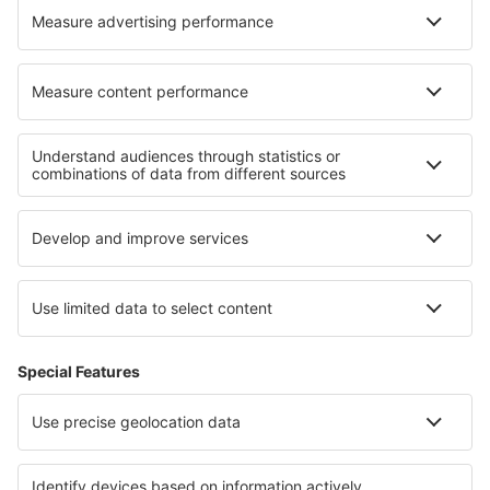
Hoteluri în Saint-Pierre-de-Plesguen
Hoteluri în Decherd
Cele mai bune hoteluri - regiuni
Hoteluri in Gran Canaria
Hoteluri in Costa del Sol
Hoteluri in Costa de la Luz
Hoteluri in Principatul Asturia
Hoteluri in Costa del Maresme
Hoteluri în Tolima
Hoteluri in Port Said
Hoteluri în Aspen
Hoteluri în Parcul Național Drawieński
Hoteluri in Middle East