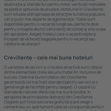
destinația şi standardul pentru hotel, verificați metodele
de plată și opțiunile de anulare. Hotelurile în Crevillente
sunt situate atât aproape de atracţiile turistice populare,
cât și puțin mai departe de aglomerație. Toate sunt
disponibile pentru o vacanță lungă sau perfecte doar
pentru o noapte atunci când doriţi să vizitaţi şi alte oraşe
din apropiere. Alegeți hotelul care vi se potriveşte și
începeți să vă faceți bagajele pentru o vacanţă sau
călătorie de afaceri!
Crevillente – cele mai bune hoteluri
O varietate de servicii și o locație atractivă sunt câteva
dintre elementele cheie ale unui hotel All-Inclusive de
succes. Cele mai bune hoteluri din Crevillente
garantează cel mai înalt standard pentru servicii și o
gamă largă de facilități pentru oaspeți. O cazare cu
standarde ridicate oferă cea mai bună locație, ȋn
apropiere de principalele distracţii din Crevillente.
Oaspeții pot folosi parcarea gratuită și pot alege o
cameră sau un apartament care să corespundă perfect