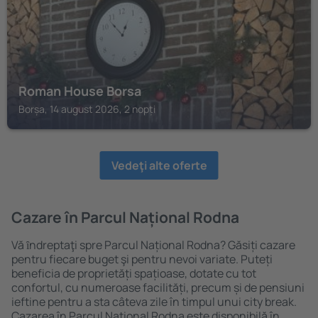
Roman House Borsa
Borșa, 14 august 2026, 2 nopți
Vedeţi alte oferte
Cazare în Parcul Național Rodna
Vă ȋndreptaţi spre Parcul Național Rodna? Găsiți cazare
pentru fiecare buget şi pentru nevoi variate. Puteți
beneficia de proprietăți spațioase, dotate cu tot
confortul, cu numeroase facilități, precum și de pensiuni
ieftine pentru a sta câteva zile în timpul unui city break.
Cazarea în Parcul Național Rodna este disponibilă în