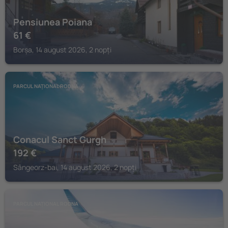
Pensiunea Poiana
61
€
Borșa, 14 august 2026, 2 nopți
PARCUL NAȚIONAL RODNA
Conacul Sanct Gurgh
192
€
Sângeorz-bai, 14 august 2026, 2 nopți
PARCUL NAȚIONAL RODNA