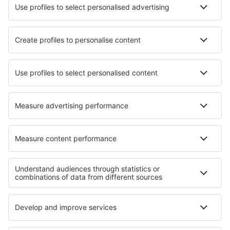
Cele mai bune locuri de cazare - orașe
Cazare în Westfield
Cazare în Bierges
Cazare în Ehrenhausen
Cazare în Jesmond
Cazare în Porcuna
Cazare în Croton-on-Hudson
Cazare în Ploufragan
Cazare Kaiti
Cazare în St. Alexis Des Monts
Cazare în Ajo
Cele mai bune locuri de cazare - regiuni
Cazare În Mures județul
Cazare în Oltenia
Cazare în Bucovina
Cazare în Parcul Național Retezat
Cazare în Muntenia
Cazare în Tayrona National Park
Cazare in Malaysian Borneo
Cazare in Renania-Palatinat