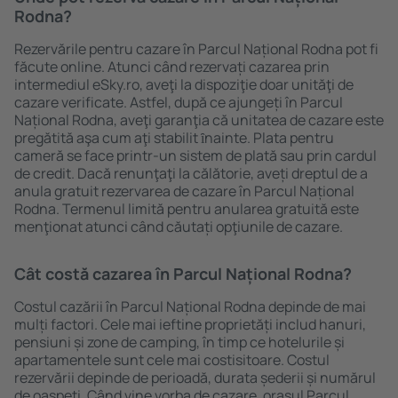
Rodna?
Rezervările pentru cazare în Parcul Național Rodna pot fi
făcute online. Atunci când rezervați cazarea prin
intermediul eSky.ro, aveţi la dispoziţie doar unităţi de
cazare verificate. Astfel, după ce ajungeți în Parcul
Național Rodna, aveţi garanţia că unitatea de cazare este
pregătită aşa cum aţi stabilit ȋnainte. Plata pentru
cameră se face printr-un sistem de plată sau prin cardul
de credit. Dacă renunţaţi la călătorie, aveți dreptul de a
anula gratuit rezervarea de cazare în Parcul Național
Rodna. Termenul limită pentru anularea gratuită este
menţionat atunci când căutați opţiunile de cazare.
Cât costă cazarea în Parcul Național Rodna?
Costul cazării în Parcul Național Rodna depinde de mai
mulți factori. Cele mai ieftine proprietăți includ hanuri,
pensiuni și zone de camping, în timp ce hotelurile și
apartamentele sunt cele mai costisitoare. Costul
rezervării depinde de perioadă, durata șederii și numărul
de oaspeți. Când vine vorba de cazare, oraşul Parcul