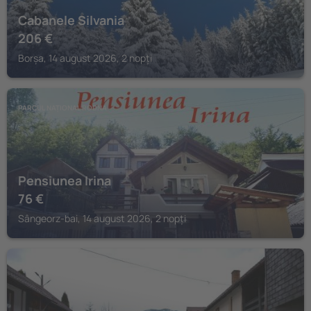
Cabanele Silvania
206
€
Borșa, 14 august 2026, 2 nopți
PARCUL NAȚIONAL RODNA
Pensiunea Irina
76
€
Sângeorz-bai, 14 august 2026, 2 nopți
PARCUL NAȚIONAL RODNA