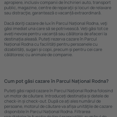
apropiere, inclusiv companii de închirieri auto, transport
public, magazine, centre de reparaţii și locuri de relaxare
sau distracţie, garantează o vacanță extraordinară.
Dacă doriţi cazare de lux în Parcul Național Rodna, veţi
găsi imediat una care să se potrivească. Veți găsi tot ce
aveți nevoie pentru vacanță sau călătoria de afaceri la
destinația aleasă. Puteți rezerva cazare în Parcul
Național Rodna cu facilități pentru persoanele cu
dizabilități, sugari și copii, precum și pentru cei care
călătoresc cu animale de companie.
Cum pot găsi cazare în Parcul Național Rodna?
Puteți găsi rapid cazare în Parcul Național Rodna folosind
un motor de căutare. Introduceți destinația și datele de
check-in și check-out. După ce ați ales numărul de
persoane, motorul de căutare va afișa unităţile de cazare
disponibile în Parcul Național Rodna. Filtrarea
rezultatelor în funcție de tipul proprietăţii, numărul de