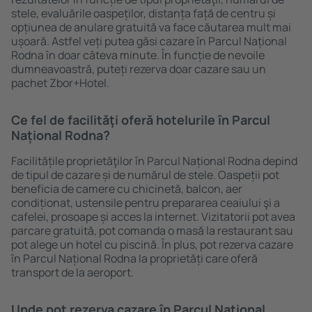
stele, evaluările oaspeților, distanța față de centru și
opțiunea de anulare gratuită va face căutarea mult mai
ușoară. Astfel veți putea găsi cazare în Parcul Național
Rodna în doar câteva minute. În funcție de nevoile
dumneavoastră, puteți rezerva doar cazare sau un
pachet Zbor+Hotel.
Ce fel de facilităţi oferă hotelurile în Parcul
Național Rodna?
Facilitățile proprietăţilor în Parcul Național Rodna depind
de tipul de cazare și de numărul de stele. Oaspeții pot
beneficia de camere cu chicinetă, balcon, aer
condiționat, ustensile pentru prepararea ceaiului şi a
cafelei, prosoape și acces la internet. Vizitatorii pot avea
parcare gratuită, pot comanda o masă la restaurant sau
pot alege un hotel cu piscină. În plus, pot rezerva cazare
în Parcul Național Rodna la proprietăți care oferă
transport de la aeroport.
Unde pot rezerva cazare în Parcul Național