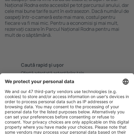
Național Rodna este accesibil pe tot parcursul anului, dar
cele mai bune tarife sunt în extrasezon. Dacă numărul de
oaspeţi ȋntr-o cameră este mai mare, costul pentru
fiecare va fi mai mic. Pentru a economisi şi mai mult,
rezervați cazare în Parcul Național Rodna pentru mai
mult de o săptămână.
Caută rapid şi uşor
Ofertă adaptată aşteptărilor tale.
Planifică ȋn siguranţă
Rezervare fără griji cu opțiune gratuită de anulare.
Economiseşte mai mult
Prețuri atractive și oferte speciale pentru utilizatorii
conectați.