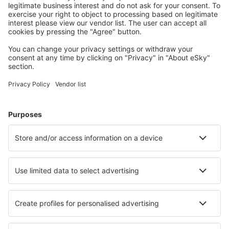
Cazarea preferată
Alege din peste 1,3 mil. de opţiuni: hoteluri, cabane,
apartamente și altele.
Cele mai căutate cazări de către utilizatorii eSky
Cazare în România - Orașe populare
Cazare în București
Cazare în Năvodari
Cazare în Brașov
Cazare în Cluj-Napoca
Cazare în Constanța
Cazare în Rimetea
Cazare în Cristian le Brașov
Cazare în Deva
Cazare în Dunavățu de jos
Cazare în Bran