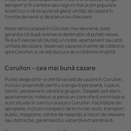
aeroport și în cartiere sau regiuni mai puțin populare.
Acest lucru vă va ajuta să găsiţi unităţi de cazare în
funcție de nevoi și de planurile ulterioare.
Rezervând cazarea în Corullon mai devreme, aveți
garanţia că după sosirea la destinație vă puteţi relaxa,
fără a fi nevoie să căutaţi un hotel, apartament sau altă
unitate de cazare. Rezervaţi cazarea înainte de călătoria
spre Corullon și vă veţi bucura de o călătorie liniştită.
Corullon – cea mai bună cazare
Puteți alege dintr-o ofertă variată de cazare în Corullon,
inclusiv proprietăți pentru o singură persoană, cupluri,
familii, persoane ȋn vârstă și grupuri. Oaspeţii pot sta în
apartamente, hoteluri și pensiuni care oferă intimitate și
sunt situate în centrul orașului Corullon. Facilitățile din
apropiere, inclusiv companii de închirieri auto, transport
public, magazine, centre de reparaţii și locuri de relaxare
sau distracţie, garantează o vacanță extraordinară.