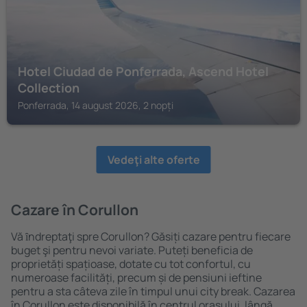
Hotel Ciudad de Ponferrada, Ascend Hotel
Collection
Ponferrada, 14 august 2026, 2 nopți
Vedeţi alte oferte
Cazare în Corullon
Vă ȋndreptaţi spre Corullon? Găsiți cazare pentru fiecare
buget şi pentru nevoi variate. Puteți beneficia de
proprietăți spațioase, dotate cu tot confortul, cu
numeroase facilități, precum și de pensiuni ieftine
pentru a sta câteva zile în timpul unui city break. Cazarea
în Corullon este disponibilă în centrul orașului, lângă