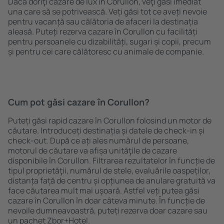
Dacă doriţi cazare de lux în Corullon, veţi găsi imediat
una care să se potrivească. Veți găsi tot ce aveți nevoie
pentru vacanță sau călătoria de afaceri la destinația
aleasă. Puteți rezerva cazare în Corullon cu facilități
pentru persoanele cu dizabilități, sugari și copii, precum
și pentru cei care călătoresc cu animale de companie.
Cum pot găsi cazare în Corullon?
Puteți găsi rapid cazare în Corullon folosind un motor de
căutare. Introduceți destinația și datele de check-in și
check-out. După ce ați ales numărul de persoane,
motorul de căutare va afișa unităţile de cazare
disponibile în Corullon. Filtrarea rezultatelor în funcție de
tipul proprietăţii, numărul de stele, evaluările oaspeților,
distanța față de centru și opțiunea de anulare gratuită va
face căutarea mult mai ușoară. Astfel veți putea găsi
cazare în Corullon în doar câteva minute. În funcție de
nevoile dumneavoastră, puteți rezerva doar cazare sau
un pachet Zbor+Hotel.