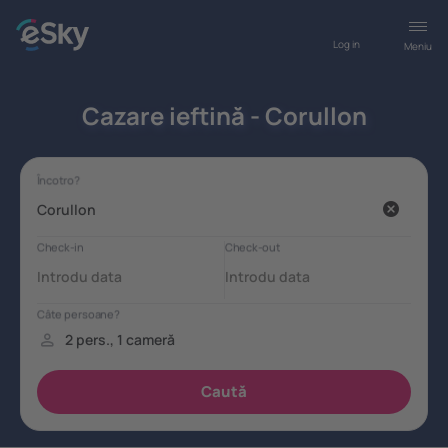
Log in
Meniu
Cazare ieftină - Corullon