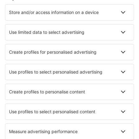
Cazare în Madrid
Cazare în Marbella
Cazare în Mijas
Cazare în Barcelona
Cazare în Malaga
Cazare în Benitachell
Cazare în Arico
Cazare în La Pineda
Cazare în Logrono
Cazare în Santander
Cele mai bune locuri de cazare - orașe
Cazare în Bilbor
Cazare în Priory
Cazare în Sassoferrato
Cazare în Rena
Cazare în Houston
Cazare Cercoux
Cazare în Munakata
Cazare în Kelvington
Cazare în Limbuš
Cazare în Plai Phraya