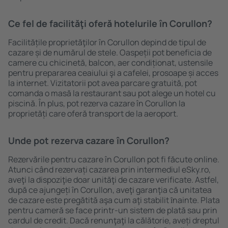
Ce fel de facilităţi oferă hotelurile în Corullon?
Facilitățile proprietăţilor în Corullon depind de tipul de
cazare și de numărul de stele. Oaspeții pot beneficia de
camere cu chicinetă, balcon, aer condiționat, ustensile
pentru prepararea ceaiului şi a cafelei, prosoape și acces
la internet. Vizitatorii pot avea parcare gratuită, pot
comanda o masă la restaurant sau pot alege un hotel cu
piscină. În plus, pot rezerva cazare în Corullon la
proprietăți care oferă transport de la aeroport.
Unde pot rezerva cazare în Corullon?
Rezervările pentru cazare în Corullon pot fi făcute online.
Atunci când rezervați cazarea prin intermediul eSky.ro,
aveţi la dispoziţie doar unităţi de cazare verificate. Astfel,
după ce ajungeți în Corullon, aveţi garanţia că unitatea
de cazare este pregătită aşa cum aţi stabilit ȋnainte. Plata
pentru cameră se face printr-un sistem de plată sau prin
cardul de credit. Dacă renunţaţi la călătorie, aveți dreptul