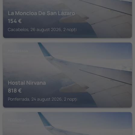
La Moncloa De San Lázaro
154
€
Cacabelos, 26 august 2026, 2 nopți
PONFERRADA
Hostal Nirvana
818
€
Ponferrada, 24 august 2026, 2 nopți
TRABADELO