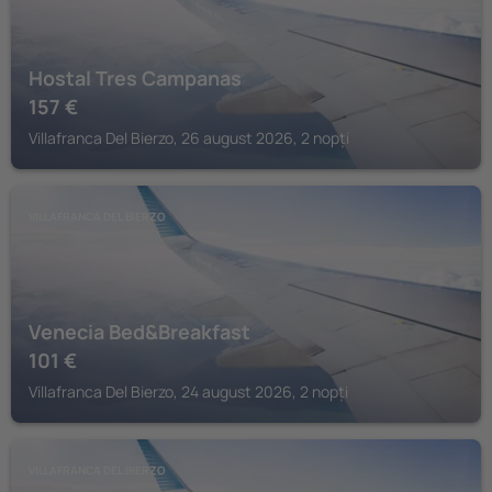
Hostal Tres Campanas
157
€
Villafranca Del Bierzo, 26 august 2026, 2 nopți
VILLAFRANCA DEL BIERZO
Venecia Bed&Breakfast
101
€
Villafranca Del Bierzo, 24 august 2026, 2 nopți
VILLAFRANCA DEL BIERZO