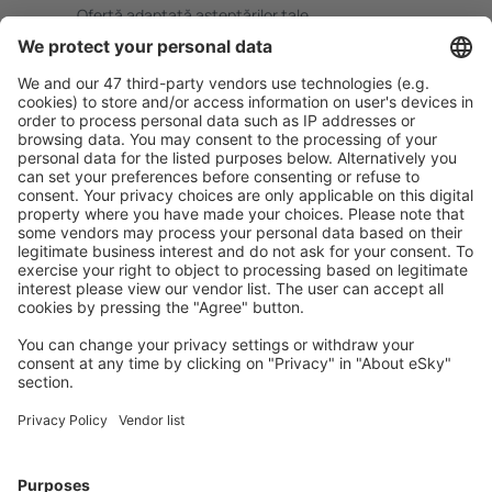
Ofertă adaptată aşteptărilor tale.
Planifică ȋn siguranţă
Rezervare fără griji cu opțiune gratuită de anulare.
Economiseşte mai mult
Prețuri atractive și oferte speciale pentru utilizatorii
conectați.
Cazarea preferată
Alege din peste 1,3 mil. de opţiuni: hoteluri, cabane,
apartamente și altele.
Cele mai căutate cazări de către utilizatorii eSky
Cazare în Spania - Orașe populare