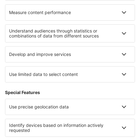
Cele mai bune locuri de cazare - regiuni
Cazare in Țara Bascilor
Cazare in Costa de la Luz
Cazare in Tenerife
Cazare in La Gomera
Cazare in Costa del Azahar
Cazare in Skopelos
Cazare în Parcul Național Munții Măcinului
Cazare in Mykonos
Cazare in Bavaria
Cazare în Kleinwalsertal