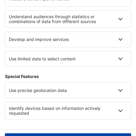
Cele mai bune locuri de cazare - regiuni
Cazare în Sierra Nevada
Cazare in Menorca
Cazare in Insulele Canare
Cazare in Galicia
Cazare in Costa Calida
Cazare in Skopelos
Cazare in Stara Zagora
Cazare in Al Fayyum
Cazare în Champagne
Cazare În Suceava județul