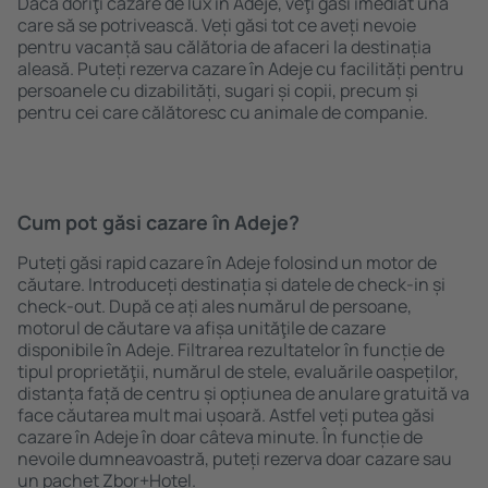
Dacă doriţi cazare de lux în Adeje, veţi găsi imediat una
care să se potrivească. Veți găsi tot ce aveți nevoie
pentru vacanță sau călătoria de afaceri la destinația
aleasă. Puteți rezerva cazare în Adeje cu facilități pentru
persoanele cu dizabilități, sugari și copii, precum și
pentru cei care călătoresc cu animale de companie.
Cum pot găsi cazare în Adeje?
Puteți găsi rapid cazare în Adeje folosind un motor de
căutare. Introduceți destinația și datele de check-in și
check-out. După ce ați ales numărul de persoane,
motorul de căutare va afișa unităţile de cazare
disponibile în Adeje. Filtrarea rezultatelor în funcție de
tipul proprietăţii, numărul de stele, evaluările oaspeților,
distanța față de centru și opțiunea de anulare gratuită va
face căutarea mult mai ușoară. Astfel veți putea găsi
cazare în Adeje în doar câteva minute. În funcție de
nevoile dumneavoastră, puteți rezerva doar cazare sau
un pachet Zbor+Hotel.