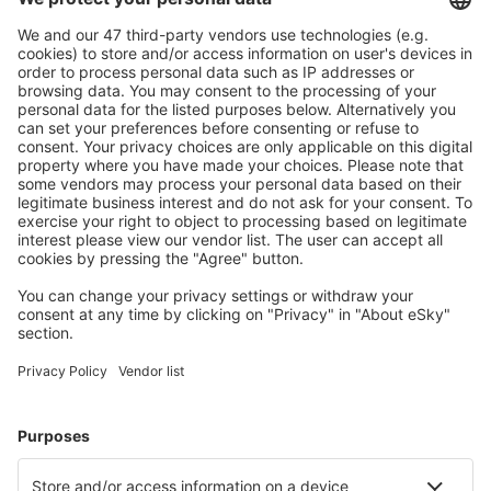
Ofertă adaptată aşteptărilor tale.
Planifică ȋn siguranţă
Rezervare fără griji cu opțiune gratuită de anulare.
Economiseşte mai mult
Prețuri atractive și oferte speciale pentru utilizatorii
conectați.
Cazarea preferată
Alege din peste 1,3 mil. de opţiuni: hoteluri, cabane,
apartamente și altele.
Cele mai căutate cazări de către utilizatorii eSky
Cazare în Spania - Orașe populare