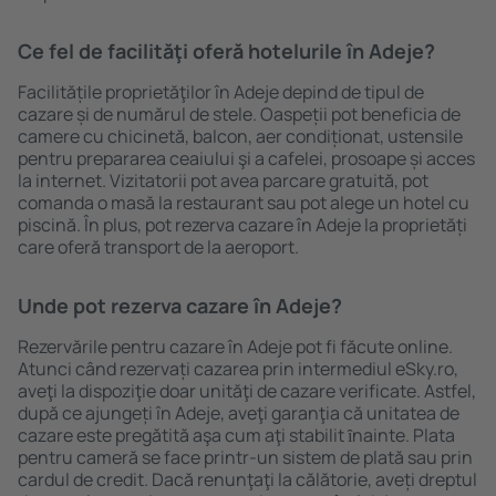
Ce fel de facilităţi oferă hotelurile în Adeje?
Facilitățile proprietăţilor în Adeje depind de tipul de
cazare și de numărul de stele. Oaspeții pot beneficia de
camere cu chicinetă, balcon, aer condiționat, ustensile
pentru prepararea ceaiului şi a cafelei, prosoape și acces
la internet. Vizitatorii pot avea parcare gratuită, pot
comanda o masă la restaurant sau pot alege un hotel cu
piscină. În plus, pot rezerva cazare în Adeje la proprietăți
care oferă transport de la aeroport.
Unde pot rezerva cazare în Adeje?
Rezervările pentru cazare în Adeje pot fi făcute online.
Atunci când rezervați cazarea prin intermediul eSky.ro,
aveţi la dispoziţie doar unităţi de cazare verificate. Astfel,
după ce ajungeți în Adeje, aveţi garanţia că unitatea de
cazare este pregătită aşa cum aţi stabilit ȋnainte. Plata
pentru cameră se face printr-un sistem de plată sau prin
cardul de credit. Dacă renunţaţi la călătorie, aveți dreptul