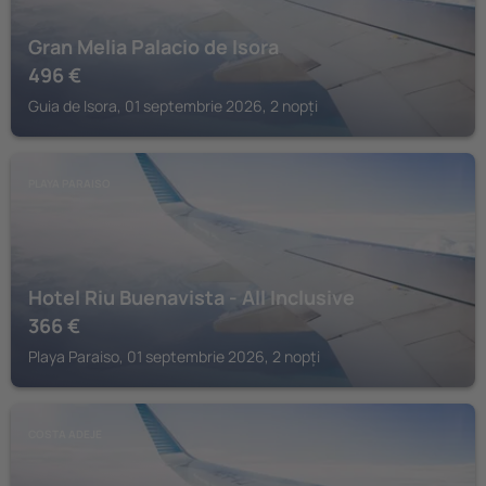
Gran Melia Palacio de Isora
496
€
Guia de Isora, 01 septembrie 2026, 2 nopți
PLAYA PARAISO
Hotel Riu Buenavista - All Inclusive
366
€
Playa Paraiso, 01 septembrie 2026, 2 nopți
COSTA ADEJE