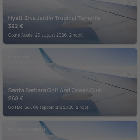
Hyatt Ziva Jardín Tropical Tenerife
392
€
Costa Adeje, 26 august 2026, 2 nopți
GOLF DEL SUR
Santa Barbara Golf And Ocean Club
268
€
Golf Del Sur, 08 septembrie 2026, 2 nopți
PLAYA DE LAS AMERICAS