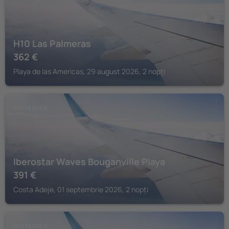
H10 Las Palmeras
362
€
Playa de las Americas, 29 august 2026, 2 nopți
COSTA ADEJE
Iberostar Waves Bouganville Playa
391
€
Costa Adeje, 01 septembrie 2026, 2 nopți
COSTA ADEJE