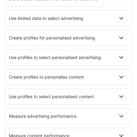
Cazare în Marbella
Cazare în Mijas
Cazare în Malaga
Cazare în Barcelona
Cazare în Madrid
Cazare în Rota
Cazare în Estepona
Cazare în Nerja
Cazare în Costa Adeje
Cazare în Coin
Cele mai bune locuri de cazare - orașe
Cazare în San Pedro
Cazare în Lake Purdy
Cazare în Endine Gaiano
Cazare Haobo
Cazare în Chamouilley
Cazare în Loue
Cazare Grendi
Cazare în Tab Kaek Beach
Cazare în Ikaalinen
Cazare în Kochanówka k. Lidzbarka Warmińskiego