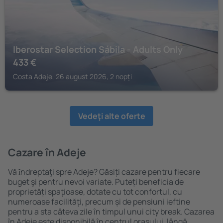
Iberostar Selection Sábila - Adults Only
433
€
Costa Adeje, 26 august 2026, 2 nopți
Vedeţi alte oferte
Cazare în Adeje
Vă ȋndreptaţi spre Adeje? Găsiți cazare pentru fiecare
buget şi pentru nevoi variate. Puteți beneficia de
proprietăți spațioase, dotate cu tot confortul, cu
numeroase facilități, precum și de pensiuni ieftine
pentru a sta câteva zile în timpul unui city break. Cazarea
în Adeje este disponibilă în centrul orașului, lângă