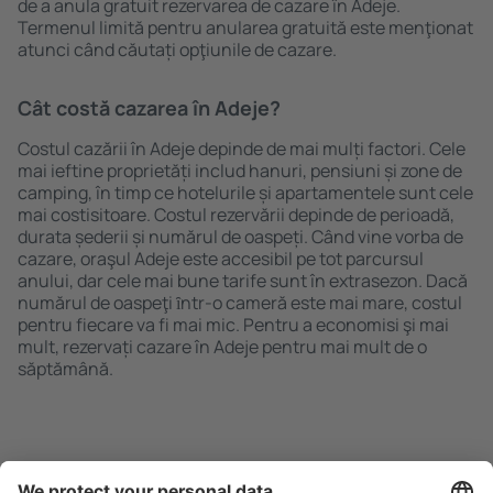
de a anula gratuit rezervarea de cazare în Adeje.
Termenul limită pentru anularea gratuită este menţionat
atunci când căutați opţiunile de cazare.
Cât costă cazarea în Adeje?
Costul cazării în Adeje depinde de mai mulți factori. Cele
mai ieftine proprietăți includ hanuri, pensiuni și zone de
camping, în timp ce hotelurile și apartamentele sunt cele
mai costisitoare. Costul rezervării depinde de perioadă,
durata șederii și numărul de oaspeți. Când vine vorba de
cazare, oraşul Adeje este accesibil pe tot parcursul
anului, dar cele mai bune tarife sunt în extrasezon. Dacă
numărul de oaspeţi ȋntr-o cameră este mai mare, costul
pentru fiecare va fi mai mic. Pentru a economisi şi mai
mult, rezervați cazare în Adeje pentru mai mult de o
săptămână.
Caută rapid şi uşor