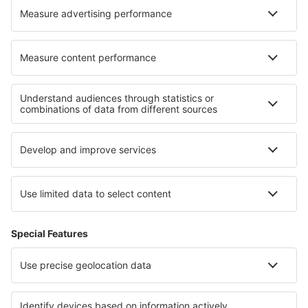
Hoteluri în Mergoscia
Hoteluri în Criccieth
Cele mai bune hoteluri - regiuni
Hoteluri în Costa Verde
Hoteluri in Andaluzia
Hoteluri in Gran Canaria
Hoteluri in Castilia și León
Hoteluri in Mallorca
Hoteluri în Santander
Hoteluri in Parcul Național Magurski
Hoteluri in Bocas del Toro
Hoteluri în Trinidad
Hoteluri in Sadecki Beskids