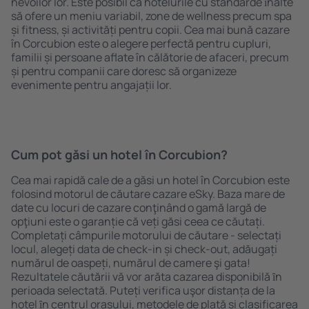
nevoilor lor. Este posibil ca hotelurile cu standarde ȋnalte
să ofere un meniu variabil, zone de wellness precum spa
și fitness, și activități pentru copii. Cea mai bună cazare
în Corcubion este o alegere perfectă pentru cupluri,
familii și persoane aflate în călătorie de afaceri, precum
și pentru companii care doresc să organizeze
evenimente pentru angajații lor.
Cum pot găsi un hotel în Corcubion?
Cea mai rapidă cale de a găsi un hotel în Corcubion este
folosind motorul de căutare cazare eSky. Baza mare de
date cu locuri de cazare conţinând o gamă largă de
opţiuni este o garanție că veți găsi ceea ce căutați.
Completați câmpurile motorului de căutare - selectați
locul, alegeți data de check-in și check-out, adăugați
numărul de oaspeți, numărul de camere şi gata!
Rezultatele căutării vă vor arăta cazarea disponibilă ȋn
perioada selectată. Puteți verifica uşor distanța de la
hotel ȋn centrul orașului, metodele de plată și clasificarea