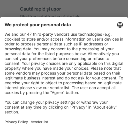
Caută rapid şi uşor
Ofertă adaptată aşteptărilor tale.
Planifică ȋn siguranţă
Rezervare fără griji cu opțiune gratuită de anulare.
Economiseşte mai mult
Prețuri atractive și oferte speciale pentru utilizatorii
conectați.
Cazarea preferată
Alege din peste 1,3 mil. de opţiuni: hoteluri, cabane,
apartamente și altele.
Cele mai căutate hoteluri de către utilizatorii eSky