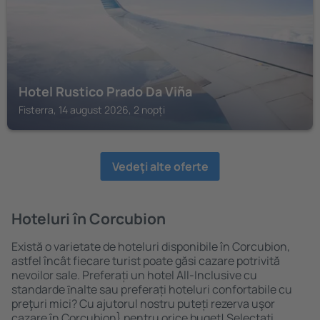
Hotel Rustico Prado Da Viña
Fisterra, 14 august 2026, 2 nopți
Vedeţi alte oferte
Hoteluri în Corcubion
Există o varietate de hoteluri disponibile în Corcubion,
astfel încât fiecare turist poate găsi cazare potrivită
nevoilor sale. Preferați un hotel All-Inclusive cu
standarde ȋnalte sau preferați hoteluri confortabile cu
preţuri mici? Cu ajutorul nostru puteți rezerva uşor
cazare în Corcubion} pentru orice buget! Selectați