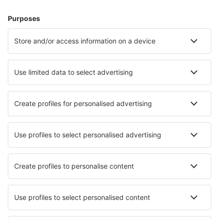
Hoteluri în Spania - Orașe populare
Hoteluri în Malaga
Hoteluri în Barcelona
Hoteluri în Madrid
Hoteluri în Mijas
Hoteluri în Marbella
Hoteluri în Cala'n Bosch
Hoteluri în Carnota
Hoteluri în Finestrat
Hoteluri în Blanes
Hoteluri în Chipiona
Cele mai bune hoteluri - orașe
Hoteluri în Ingham
Hoteluri în Saluda
Hoteluri în Česká Skalice
Hoteluri în Claremont
Hoteluri Cassinasco
Hoteluri în Sainte-Radegonde
Hoteluri în Loibichl
Hoteluri în Vezza dʼOglio