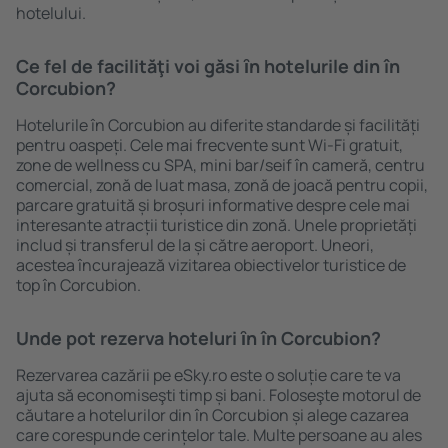
hotelului.
Ce fel de facilităţi voi găsi ȋn hotelurile din în
Corcubion?
Hotelurile în Corcubion au diferite standarde și facilități
pentru oaspeți. Cele mai frecvente sunt Wi-Fi gratuit,
zone de wellness cu SPA, mini bar/seif în cameră, centru
comercial, zonă de luat masa, zonă de joacă pentru copii,
parcare gratuită și broșuri informative despre cele mai
interesante atracții turistice din zonă. Unele proprietăți
includ și transferul de la și către aeroport. Uneori,
acestea încurajează vizitarea obiectivelor turistice de
top în Corcubion.
Unde pot rezerva hoteluri ȋn în Corcubion?
Rezervarea cazării pe eSky.ro este o soluție care te va
ajuta să economiseşti timp și bani. Foloseşte motorul de
căutare a hotelurilor din în Corcubion și alege cazarea
care corespunde cerințelor tale. Multe persoane au ales