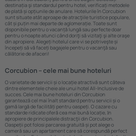
destinația şi standardul pentru hotel, verificați metodele
de plată și opțiunile de anulare. Hotelurile în Corcubion
sunt situate atât aproape de atracţiile turistice populare,
cât și puțin mai departe de aglomerație. Toate sunt
disponibile pentru o vacanță lungă sau perfecte doar
pentru o noapte atunci când doriţi să vizitaţi şi alte oraşe
din apropiere. Alegeți hotelul care vi se potriveşte și
începeți să vă faceți bagajele pentru o vacanţă sau
călătorie de afaceri!
Corcubion – cele mai bune hoteluri
O varietate de servicii și o locație atractivă sunt câteva
dintre elementele cheie ale unui hotel All-Inclusive de
succes. Cele mai bune hoteluri din Corcubion
garantează cel mai înalt standard pentru servicii și o
gamă largă de facilități pentru oaspeți. O cazare cu
standarde ridicate oferă cea mai bună locație, ȋn
apropiere de principalele distracţii din Corcubion.
Oaspeții pot folosi parcarea gratuită și pot alege o
cameră sau un apartament care să corespundă perfect