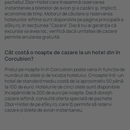
pachetul Zbor+Hotel care ȋnseamnă rezervarea
instantanee a biletelor de avion şi a cazării şi, implicit,
economie de timp. Motorul de căutare și rezervarea
hotelurilor ieftine sunt disponibile pe pagina principală a
eSky.ro, ȋn secţiunea "Cazare". Dacă nu ai garanţia că
excursia va avea loc, verifică dacă unitatea de cazare
permite anularea gratuită.
Cât costă o noapte de cazare la un hotel din în
Corcubion?
Prețul pe noapte în în Corcubion poate varia în funcție de
numărul de stele și de locaţia hotelului. O noapte într-un
hotel de standard mediu costă de la aproximativ 50 până
la 100 de euro. Hotelurile de cinci stele sunt disponibile
ȋncepând de la 200 de euro pe noapte. Dacă doreşti
cazare ieftină, consultă oferta specială de pachete
Zbor+Hotel de pe eSky.ro, care ȋţi permite să rezervi
cazare și bilete de avion instantaneu.