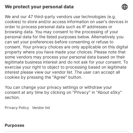
Caută rapid şi uşor
Ofertă adaptată aşteptărilor tale.
Planifică ȋn siguranţă
Rezervare fără griji cu opțiune gratuită de anulare.
Economiseşte mai mult
Prețuri atractive și oferte speciale pentru utilizatorii
conectați.
Cazarea preferată
Alege din peste 1,3 mil. de opţiuni: hoteluri, cabane,
apartamente și altele.
Cele mai căutate hoteluri de către utilizatorii eSky
Hoteluri în Spania - Orașe populare