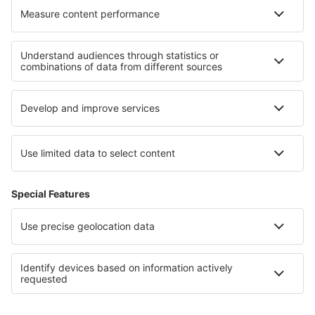
Cele mai bune hoteluri - regiuni
Hoteluri in Castilia-La Mancha
Hoteluri în Costa Verde
Hoteluri in La Gomera
Hoteluri în La Palma
Hoteluri în Spania
Hoteluri in Tahiti
Hoteluri in Mauritius
Hoteluri in Stredné Považie
Hoteluri în Gotland
Hoteluri in Tambopata