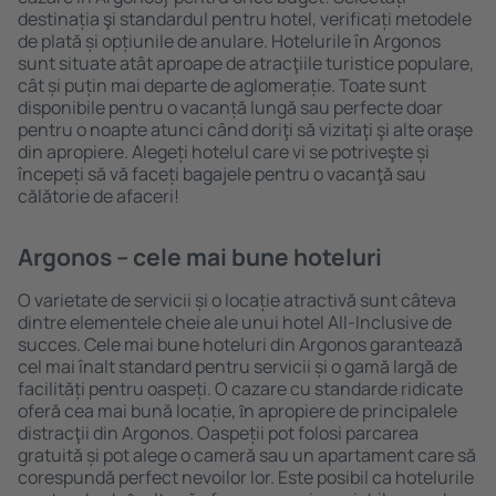
destinația şi standardul pentru hotel, verificați metodele
de plată și opțiunile de anulare. Hotelurile în Argonos
sunt situate atât aproape de atracţiile turistice populare,
cât și puțin mai departe de aglomerație. Toate sunt
disponibile pentru o vacanță lungă sau perfecte doar
pentru o noapte atunci când doriţi să vizitaţi şi alte oraşe
din apropiere. Alegeți hotelul care vi se potriveşte și
începeți să vă faceți bagajele pentru o vacanţă sau
călătorie de afaceri!
Argonos – cele mai bune hoteluri
O varietate de servicii și o locație atractivă sunt câteva
dintre elementele cheie ale unui hotel All-Inclusive de
succes. Cele mai bune hoteluri din Argonos garantează
cel mai înalt standard pentru servicii și o gamă largă de
facilități pentru oaspeți. O cazare cu standarde ridicate
oferă cea mai bună locație, ȋn apropiere de principalele
distracţii din Argonos. Oaspeții pot folosi parcarea
gratuită și pot alege o cameră sau un apartament care să
corespundă perfect nevoilor lor. Este posibil ca hotelurile