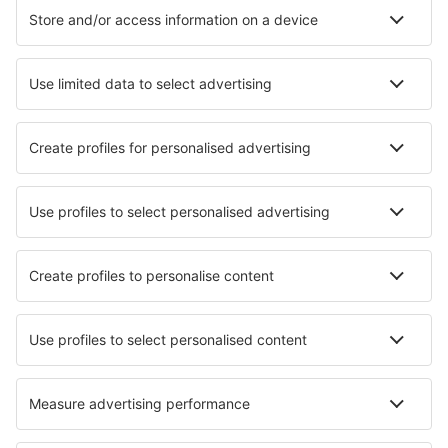
Hoteluri în Barcelona
Hoteluri în Mijas
Hoteluri în Marbella
Hoteluri în Madrid
Hoteluri în Malaga
Hoteluri în Torremolinos
Hoteluri în Costa Teguise
Hoteluri în Arrecife
Hoteluri în Aguilas
Hoteluri în Sevilia
Cele mai bune hoteluri - orașe
Hoteluri în Hissar
Hoteluri în Tamniès
Hoteluri în Langbank
Hoteluri în Safi
Hoteluri în Resen
Hoteluri în Hell
Hoteluri în Blunk
Hoteluri în Burgusio
Hoteluri în Green Community
Hoteluri în Dorfstetten