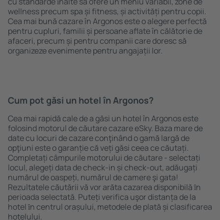
cu standarde ȋnalte să ofere un meniu variabil, zone de
wellness precum spa și fitness, și activități pentru copii.
Cea mai bună cazare în Argonos este o alegere perfectă
pentru cupluri, familii și persoane aflate în călătorie de
afaceri, precum și pentru companii care doresc să
organizeze evenimente pentru angajații lor.
Cum pot găsi un hotel în Argonos?
Cea mai rapidă cale de a găsi un hotel în Argonos este
folosind motorul de căutare cazare eSky. Baza mare de
date cu locuri de cazare conţinând o gamă largă de
opţiuni este o garanție că veți găsi ceea ce căutați.
Completați câmpurile motorului de căutare - selectați
locul, alegeți data de check-in și check-out, adăugați
numărul de oaspeți, numărul de camere şi gata!
Rezultatele căutării vă vor arăta cazarea disponibilă ȋn
perioada selectată. Puteți verifica uşor distanța de la
hotel ȋn centrul orașului, metodele de plată și clasificarea
hotelului.