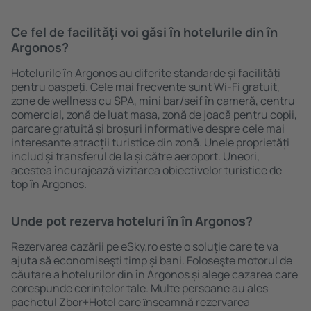
Ce fel de facilităţi voi găsi ȋn hotelurile din în
Argonos?
Hotelurile în Argonos au diferite standarde și facilități
pentru oaspeți. Cele mai frecvente sunt Wi-Fi gratuit,
zone de wellness cu SPA, mini bar/seif în cameră, centru
comercial, zonă de luat masa, zonă de joacă pentru copii,
parcare gratuită și broșuri informative despre cele mai
interesante atracții turistice din zonă. Unele proprietăți
includ și transferul de la și către aeroport. Uneori,
acestea încurajează vizitarea obiectivelor turistice de
top în Argonos.
Unde pot rezerva hoteluri ȋn în Argonos?
Rezervarea cazării pe eSky.ro este o soluție care te va
ajuta să economiseşti timp și bani. Foloseşte motorul de
căutare a hotelurilor din în Argonos și alege cazarea care
corespunde cerințelor tale. Multe persoane au ales
pachetul Zbor+Hotel care ȋnseamnă rezervarea