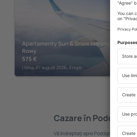
USTKA
Apartamenty Sun & Snow Marynarska
Rowy
575
€
Ustka, 07 august 2026, 3 nopți
Cazare în Poddąbie
Vă ȋndreptaţi spre Poddąbie? Găsiți c