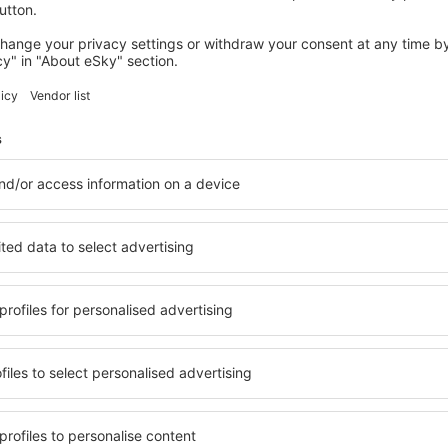
USTKA
Apartamenty Sun & Snow Na Wydmie
527
€
Ustka, 12 august 2026, 4 nopți
Vedeţi mai multe oferte în Poddąbie
Poddąbie – cea
azare pentru fiecare buget şi
Puteți alege dintr-o ofertă v