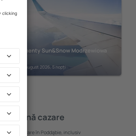
USTKA
Apartamenty Sun&Snow Modrzewiowa
399
€
Ustka, 28 august 2026, 5 nopți
 mai bună cazare
ariată de cazare în Poddąbie, inclusiv