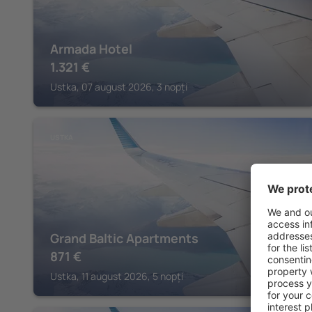
Armada Hotel
1.321
€
Ustka, 07 august 2026, 3 nopți
USTKA
Grand Baltic Apartments
871
€
Ustka, 11 august 2026, 5 nopți