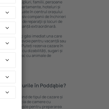
 persoană, cupluri, familii, persoane
i pot sta în apartamente, hoteluri și
e și sunt situate în centrul orașului
ropiere, inclusiv companii de închirieri
ine, centre de reparaţii și locuri de
antează o vacanță extraordinară.
 Poddąbie, veţi găsi imediat una care
 tot ce aveți nevoie pentru vacanță sau
nația aleasă. Puteți rezerva cazare în
 persoanele cu dizabilități, sugari și
care călătoresc cu animale de
oferă hotelurile în Poddąbie?
 Poddąbie depind de tipul de cazare și
ii pot beneficia de camere cu
ționat, ustensile pentru prepararea