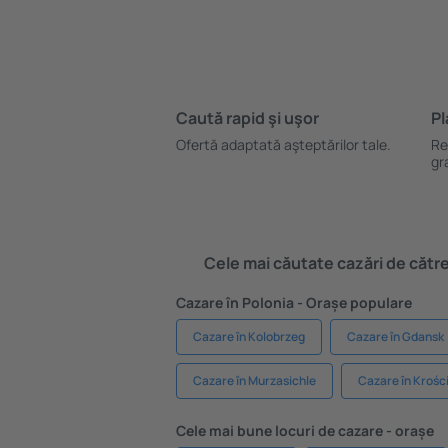
Caută rapid şi uşor
Pl
Ofertă adaptată aşteptărilor tale.
Re
gr
Cele mai căutate cazări de către 
Cazare în Polonia - Orașe populare
Cazare în Kolobrzeg
Cazare în Gdansk
Cazare în Murzasichle
Cazare în Kroś
Cele mai bune locuri de cazare - orașe