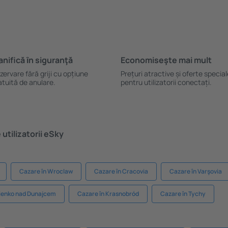
anifică ȋn siguranţă
Economiseşte mai mult
zervare fără griji cu opțiune
Prețuri atractive și oferte specia
atuită de anulare.
pentru utilizatorii conectați.
utilizatorii eSky
Cazare în Wroclaw
Cazare în Cracovia
Cazare în Varşovia
cienko nad Dunajcem
Cazare în Krasnobród
Cazare în Tychy