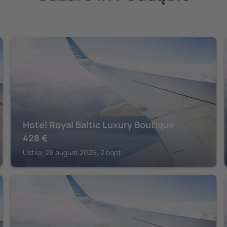
USTKA
Hotel Royal Baltic Luxury Boutique
428
€
Ustka, 28 august 2026, 2 nopți
USTKA