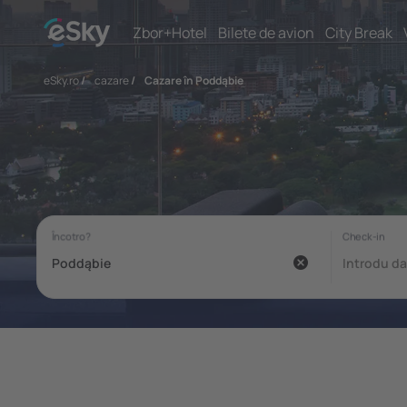
Zbor+Hotel
Bilete de avion
City Break
eSky.ro
/
cazare
/
Cazare în Poddąbie