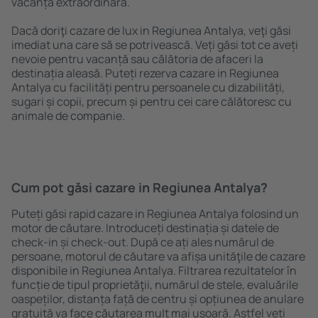
vacanță extraordinară.
Dacă doriţi cazare de lux in Regiunea Antalya, veţi găsi
imediat una care să se potrivească. Veți găsi tot ce aveți
nevoie pentru vacanță sau călătoria de afaceri la
destinația aleasă. Puteți rezerva cazare in Regiunea
Antalya cu facilități pentru persoanele cu dizabilități,
sugari și copii, precum și pentru cei care călătoresc cu
animale de companie.
Cum pot găsi cazare in Regiunea Antalya?
Puteți găsi rapid cazare in Regiunea Antalya folosind un
motor de căutare. Introduceți destinația și datele de
check-in și check-out. După ce ați ales numărul de
persoane, motorul de căutare va afișa unităţile de cazare
disponibile in Regiunea Antalya. Filtrarea rezultatelor în
funcție de tipul proprietăţii, numărul de stele, evaluările
oaspeților, distanța față de centru și opțiunea de anulare
gratuită va face căutarea mult mai ușoară. Astfel veți