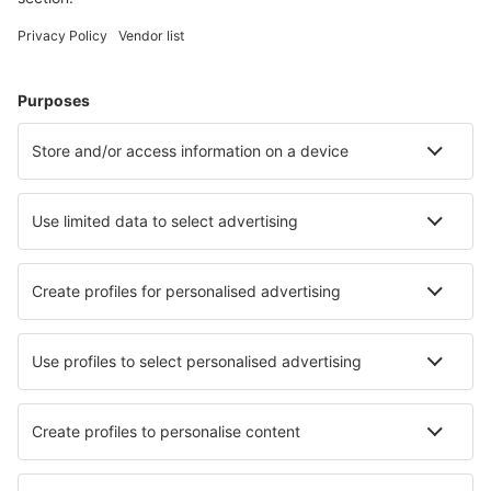
Cele mai căutate cazări de către utilizatorii eSky
Cazare în Turcia - Orașe populare
Cazare în Istanbul
Cazare în Fethiye
Cazare în Kas
Cazare în Antalya
Cazare în Bodrum
Cazare în Turunc
Cazare în Datka
Cazare în Gebze
Cazare în Sapanca
Cazare în Bandirma
Cele mai bune locuri de cazare - orașe
Cazare în Pergola
Cazare în Corning
Cazare în Vergennes
Cazare Seeleys Bay