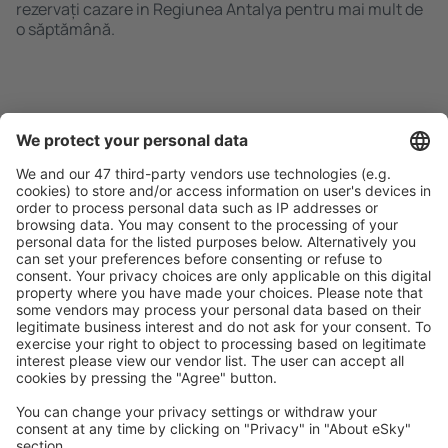
rezervați cazare in Regiunea Antalya pentru mai mult de
o săptămână.
Caută rapid şi uşor
Ofertă adaptată aşteptărilor tale.
Planifică ȋn siguranţă
Rezervare fără griji cu opțiune gratuită de anulare.
Economiseşte mai mult
Prețuri atractive și oferte speciale pentru utilizatorii
conectați.
Cazarea preferată
Alege din peste 1,3 mil. de opţiuni: hoteluri, cabane,
apartamente și altele.