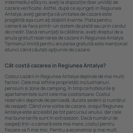
intermediul eSky.ro, aveţi la dispoziţie doar unităţi de
cazare verificate. Astfel, după ce ajungeți in Regiunea
Antalya, aveţi garanţia că unitatea de cazare este
pregătită aşa cum aţi stabilit ȋnainte. Plata pentru
cameră se face printr-un sistem de plată sau prin cardul
de credit. Dacă renunţaţi la călătorie, aveți dreptul de a
anula gratuit rezervarea de cazare in Regiunea Antalya.
Termenul limită pentru anularea gratuită este menţionat
atunci când căutați opţiunile de cazare.
Cât costă cazarea in Regiunea Antalya?
Costul cazării in Regiunea Antalya depinde de mai mulți
factori. Cele mai ieftine proprietăți includ hanuri,
pensiuni și zone de camping, în timp ce hotelurile și
apartamentele sunt cele mai costisitoare. Costul
rezervării depinde de perioadă, durata șederii și numărul
de oaspeți. Când vine vorba de cazare, oraşul Regiunea
Antalya este accesibil pe tot parcursul anului, dar cele
mai bune tarife sunt în extrasezon. Dacă numărul de
oaspeţi ȋntr-o cameră este mai mare, costul pentru
fiecare va fi mai mic. Pentru a economisi şi mai mult,