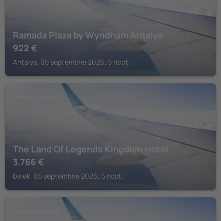
Ramada Plaza by Wyndham Antalya
922
€
Antalya, 05 septembrie 2026, 5 nopți
REGIUNEA ANTALYA
The Land Of Legends Kingdom Hotel
3.766
€
Belek, 05 septembrie 2026, 5 nopți
REGIUNEA ANTALYA