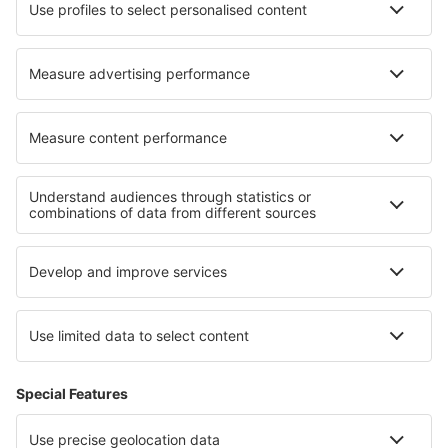
Cazare în Ploubalay
Cazare în Tejina
Cazare în Saint-Gengoux-de-Scissé
Cazare în Ramingstein
Cazare în Dana Point
Cazare în Rowley
Cele mai bune locuri de cazare - regiuni
Cazare pe Coasta Mării Negre
Cazare in Turkish Riviera
Cazare în Turcia
Cazare in Southeastern Anatolia
Cazare in Regiunea Dalaman
Cazare in Alpii Francezi
Cazare in Val Rendena
Cazare în Sal
Cazare in Los Padres National Forest
Cazare in Goa