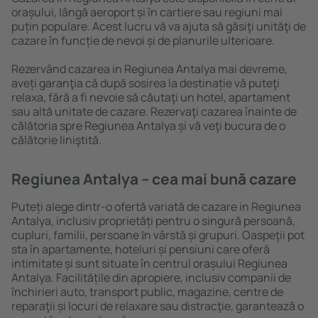
orașului, lângă aeroport și în cartiere sau regiuni mai
puțin populare. Acest lucru vă va ajuta să găsiţi unităţi de
cazare în funcție de nevoi și de planurile ulterioare.
Rezervând cazarea in Regiunea Antalya mai devreme,
aveți garanţia că după sosirea la destinație vă puteţi
relaxa, fără a fi nevoie să căutaţi un hotel, apartament
sau altă unitate de cazare. Rezervaţi cazarea înainte de
călătoria spre Regiunea Antalya și vă veţi bucura de o
călătorie liniştită.
Regiunea Antalya – cea mai bună cazare
Puteți alege dintr-o ofertă variată de cazare in Regiunea
Antalya, inclusiv proprietăți pentru o singură persoană,
cupluri, familii, persoane ȋn vârstă și grupuri. Oaspeţii pot
sta în apartamente, hoteluri și pensiuni care oferă
intimitate și sunt situate în centrul orașului Regiunea
Antalya. Facilitățile din apropiere, inclusiv companii de
închirieri auto, transport public, magazine, centre de
reparaţii și locuri de relaxare sau distracţie, garantează o