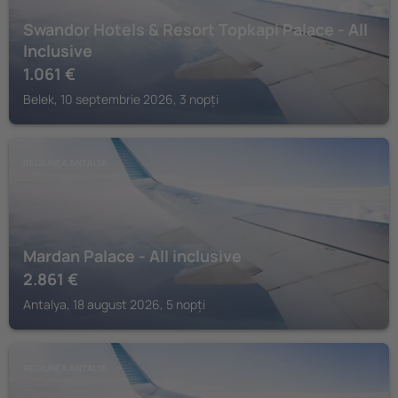
Swandor Hotels & Resort Topkapi Palace - All
Inclusive
1.061
€
Belek, 10 septembrie 2026, 3 nopți
REGIUNEA ANTALYA
Mardan Palace - All inclusive
2.861
€
Antalya, 18 august 2026, 5 nopți
REGIUNEA ANTALYA