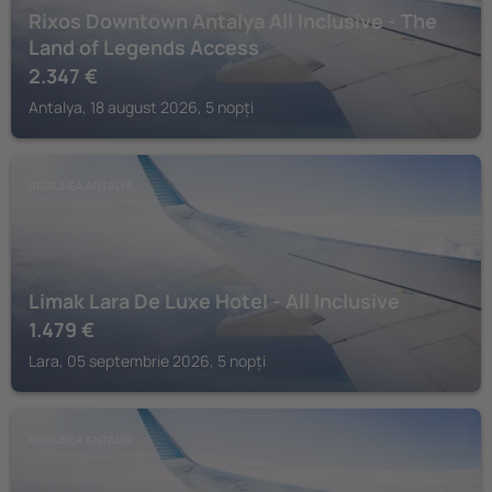
Rixos Downtown Antalya All Inclusive - The
Land of Legends Access
2.347
€
Antalya, 18 august 2026, 5 nopți
REGIUNEA ANTALYA
Limak Lara De Luxe Hotel - All Inclusive
1.479
€
Lara, 05 septembrie 2026, 5 nopți
REGIUNEA ANTALYA