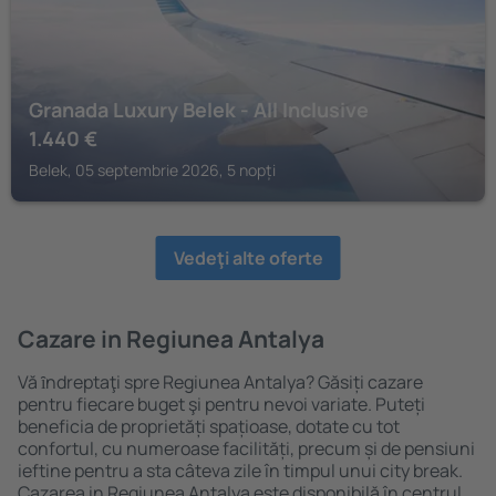
Granada Luxury Belek - All Inclusive
1.440
€
Belek, 05 septembrie 2026, 5 nopți
Vedeţi alte oferte
Cazare in Regiunea Antalya
Vă ȋndreptaţi spre Regiunea Antalya? Găsiți cazare
pentru fiecare buget şi pentru nevoi variate. Puteți
beneficia de proprietăți spațioase, dotate cu tot
confortul, cu numeroase facilități, precum și de pensiuni
ieftine pentru a sta câteva zile în timpul unui city break.
Cazarea in Regiunea Antalya este disponibilă în centrul