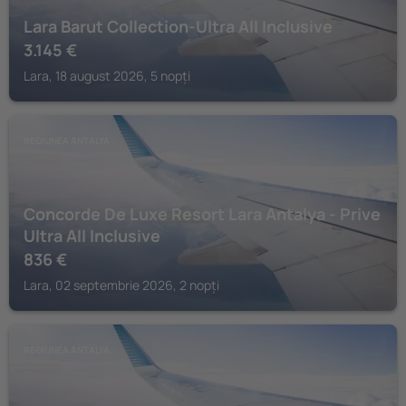
Lara Barut Collection-Ultra All Inclusive
3.145
€
Lara, 18 august 2026, 5 nopți
REGIUNEA ANTALYA
Concorde De Luxe Resort Lara Antalya - Prive
Ultra All Inclusive
836
€
Lara, 02 septembrie 2026, 2 nopți
REGIUNEA ANTALYA