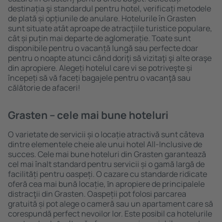
destinația şi standardul pentru hotel, verificați metodele
de plată și opțiunile de anulare. Hotelurile în Grasten
sunt situate atât aproape de atracţiile turistice populare,
cât și puțin mai departe de aglomerație. Toate sunt
disponibile pentru o vacanță lungă sau perfecte doar
pentru o noapte atunci când doriţi să vizitaţi şi alte oraşe
din apropiere. Alegeți hotelul care vi se potriveşte și
începeți să vă faceți bagajele pentru o vacanţă sau
călătorie de afaceri!
Grasten – cele mai bune hoteluri
O varietate de servicii și o locație atractivă sunt câteva
dintre elementele cheie ale unui hotel All-Inclusive de
succes. Cele mai bune hoteluri din Grasten garantează
cel mai înalt standard pentru servicii și o gamă largă de
facilități pentru oaspeți. O cazare cu standarde ridicate
oferă cea mai bună locație, ȋn apropiere de principalele
distracţii din Grasten. Oaspeții pot folosi parcarea
gratuită și pot alege o cameră sau un apartament care să
corespundă perfect nevoilor lor. Este posibil ca hotelurile