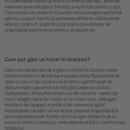
cu standarde ȋnalte să ofere un meniu variabil, zone de
wellness precum spa și fitness, și activități pentru copii.
Cea mai bună cazare în Grasten este o alegere perfectă
pentru cupluri, familii și persoane aflate în călătorie de
afaceri, precum și pentru companii care doresc să
organizeze evenimente pentru angajații lor.
Cum pot găsi un hotel în Grasten?
Cea mai rapidă cale de a găsi un hotel în Grasten este
folosind motorul de căutare cazare eSky. Baza mare de
date cu locuri de cazare conţinând o gamă largă de
opţiuni este o garanție că veți găsi ceea ce căutați.
Completați câmpurile motorului de căutare - selectați
locul, alegeți data de check-in și check-out, adăugați
numărul de oaspeți, numărul de camere şi gata!
Rezultatele căutării vă vor arăta cazarea disponibilă ȋn
perioada selectată. Puteți verifica uşor distanța de la
hotel ȋn centrul orașului, metodele de plată și clasificarea
hotelului.