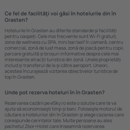
Ce fel de facilităţi voi găsi ȋn hotelurile din în
Grasten?
Hotelurile în Grasten au diferite standarde și facilități
pentru oaspeți. Cele mai frecvente sunt Wi-Fi gratuit,
zone de wellness cu SPA, mini bar/seif în cameră, centru
comercial, zonă de luat masa, zonă de joacă pentru copii,
parcare gratuită și broșuri informative despre cele mai
interesante atracții turistice din zonă. Unele proprietăți
includ și transferul de la și către aeroport. Uneori,
acestea încurajează vizitarea obiectivelor turistice de
top în Grasten.
Unde pot rezerva hoteluri ȋn în Grasten?
Rezervarea cazării pe eSky.ro este o soluție care te va
ajuta să economiseşti timp și bani. Foloseşte motorul de
căutare a hotelurilor din în Grasten și alege cazarea care
corespunde cerințelor tale. Multe persoane au ales
pachetul Zbor+Hotel care ȋnseamnă rezervarea