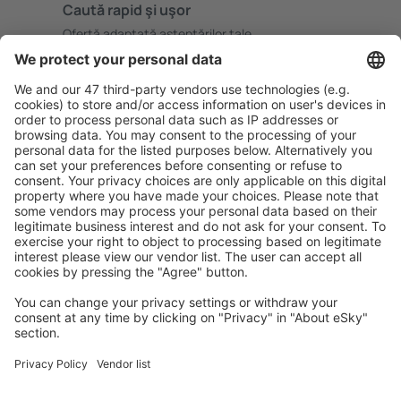
Caută rapid şi uşor
Ofertă adaptată aşteptărilor tale.
Planifică ȋn siguranţă
Rezervare fără griji cu opțiune gratuită de anulare.
Economiseşte mai mult
Prețuri atractive și oferte speciale pentru utilizatorii
conectați.
Cazarea preferată
Alege din peste 1,3 mil. de opţiuni: hoteluri, cabane,
apartamente și altele.
Cele mai căutate hoteluri de către utilizatorii eSky
Hoteluri în Danemarca - Orașe populare