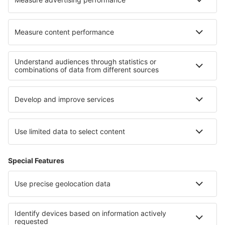
Hoteluri în Gothem
Hoteluri în Strakonice
Cele mai bune hoteluri - regiuni
Hoteluri în Bornholm
Hoteluri în Lolland-Falster
Hoteluri în Danemarca
Hoteluri in Faroe Islands
Hoteluri in Famagusta Region
Hoteluri in Kărgeali
Hoteluri in Cajamarca
Hoteluri in Sadecki Beskids
Hoteluri in Grand Bahama