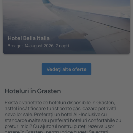
Hotel Bella Italia
Broager, 14 august 2026, 2 nopți
Vedeţi alte oferte
Hoteluri în Grasten
Există o varietate de hoteluri disponibile în Grasten,
astfel încât fiecare turist poate găsi cazare potrivită
nevoilor sale. Preferați un hotel All-Inclusive cu
standarde ȋnalte sau preferați hoteluri confortabile cu
preţuri mici? Cu ajutorul nostru puteți rezerva uşor
cazare în Grasten} pentru orice buget! Selectați