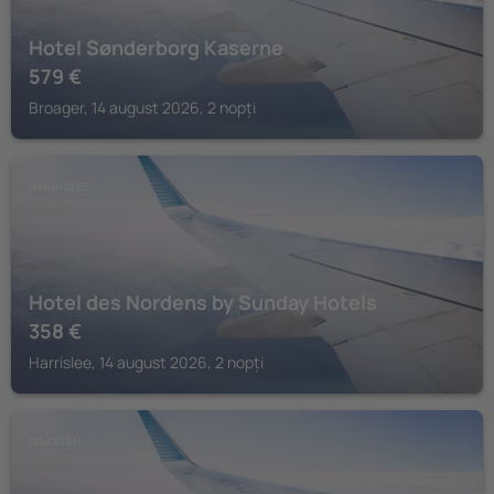
Hotel Sønderborg Kaserne
579
€
Broager, 14 august 2026, 2 nopți
HARRISLEE
Hotel des Nordens by Sunday Hotels
358
€
Harrislee, 14 august 2026, 2 nopți
GRASTEN