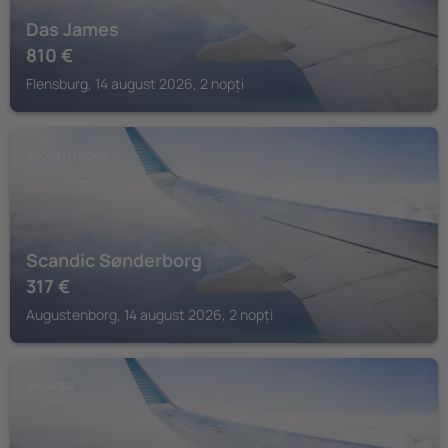
Das James
810
€
Flensburg, 14 august 2026, 2 nopți
AUGUSTENBORG
Scandic Sønderborg
317
€
Augustenborg, 14 august 2026, 2 nopți
BROAGER