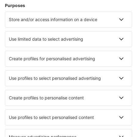
Hoteluri în Copenhaga
Hoteluri în Ebeltoft
Hoteluri în Lokken
Hoteluri în Blavand
Hoteluri în Romo-Molby
Hoteluri Hevring
Hoteluri în Frederikshavn
Hoteluri în Hejls
Hoteluri în Thisted
Hoteluri în Slagelse
Cele mai bune hoteluri - orașe
Hoteluri în Palinuro
Hoteluri în South West Rocks
Hoteluri Market Weston
Hoteluri în Middlefield
Hoteluri în Presezzo
Hoteluri în Hurn
Hoteluri în Lotharika
Hoteluri în Kutela