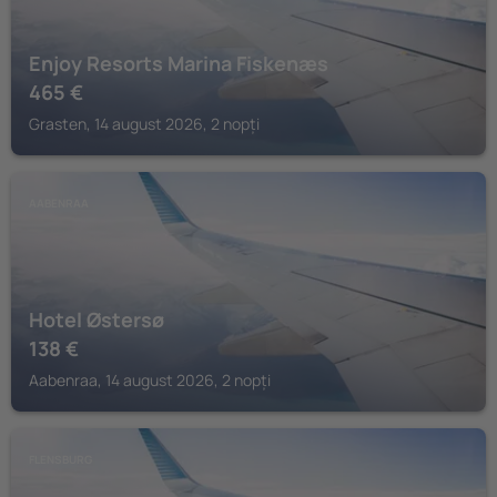
Enjoy Resorts Marina Fiskenæs
465
€
Grasten, 14 august 2026, 2 nopți
AABENRAA
Hotel Østersø
138
€
Aabenraa, 14 august 2026, 2 nopți
FLENSBURG