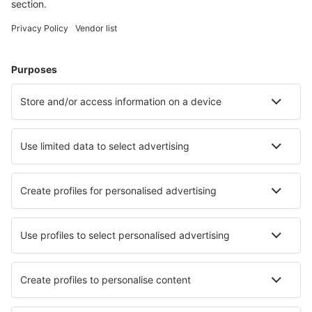
Cazare în Danemarca - Orașe populare
Cazare în Lokken
Cazare în Blavand
Cazare în Ebeltoft
Cazare în Copenhaga
Cazare în Romo-Molby
Cazare în Frederikshavn
Cazare în Koge
Cazare în Aalborg
Cazare în Malling
Cazare în Svendborg
Cele mai bune locuri de cazare - orașe
Cazare în Ali Terme
Cazare în Hobart
Cazare în St. Robert
Cazare în Belokomiti
Cazare în Bicester
Cazare în Petrindu