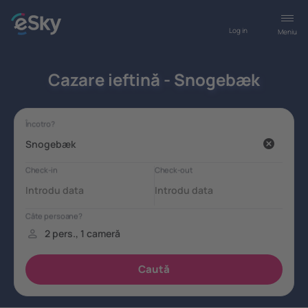
Log in
Meniu
Cazare ieftină - Snogebæk