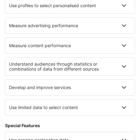
Cazare în Carnate
Cazare în Baicheng
Cazare în Les Estables
Cazare în Bagnaia
Cele mai bune locuri de cazare - regiuni
Cazare in Faroe Islands
Cazare în Bornholm
Cazare în Danemarca
Cazare în Lolland-Falster
Cazare in Porta Cordillera
Cazare in Parcul Național Jostedalsbreen
Cazare la Marele Canion
Cazare in Izmir
Cazare in Bohemian Paradise