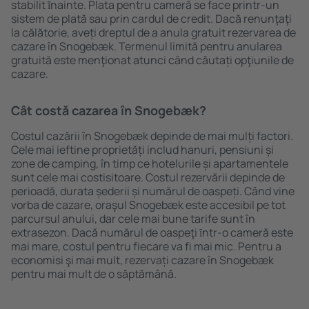
stabilit ȋnainte. Plata pentru cameră se face printr-un
sistem de plată sau prin cardul de credit. Dacă renunţaţi
la călătorie, aveți dreptul de a anula gratuit rezervarea de
cazare în Snogebæk. Termenul limită pentru anularea
gratuită este menţionat atunci când căutați opţiunile de
cazare.
Cât costă cazarea în Snogebæk?
Costul cazării în Snogebæk depinde de mai mulți factori.
Cele mai ieftine proprietăți includ hanuri, pensiuni și
zone de camping, în timp ce hotelurile și apartamentele
sunt cele mai costisitoare. Costul rezervării depinde de
perioadă, durata șederii și numărul de oaspeți. Când vine
vorba de cazare, oraşul Snogebæk este accesibil pe tot
parcursul anului, dar cele mai bune tarife sunt în
extrasezon. Dacă numărul de oaspeţi ȋntr-o cameră este
mai mare, costul pentru fiecare va fi mai mic. Pentru a
economisi şi mai mult, rezervați cazare în Snogebæk
pentru mai mult de o săptămână.