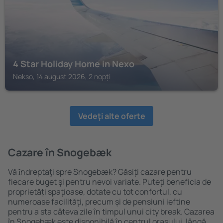
4 Star Holiday Home in Nexo
Nekso, 14 august 2026, 2 nopți
Vedeţi alte oferte
Cazare în Snogebæk
Vă ȋndreptaţi spre Snogebæk? Găsiți cazare pentru
fiecare buget şi pentru nevoi variate. Puteți beneficia de
proprietăți spațioase, dotate cu tot confortul, cu
numeroase facilități, precum și de pensiuni ieftine
pentru a sta câteva zile în timpul unui city break. Cazarea
în Snogebæk este disponibilă în centrul orașului, lângă