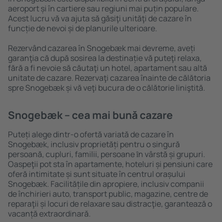
aeroport și în cartiere sau regiuni mai puțin populare.
Acest lucru vă va ajuta să găsiţi unităţi de cazare în
funcție de nevoi și de planurile ulterioare.
Rezervând cazarea în Snogebæk mai devreme, aveți
garanţia că după sosirea la destinație vă puteţi relaxa,
fără a fi nevoie să căutaţi un hotel, apartament sau altă
unitate de cazare. Rezervaţi cazarea înainte de călătoria
spre Snogebæk și vă veţi bucura de o călătorie liniştită.
Snogebæk – cea mai bună cazare
Puteți alege dintr-o ofertă variată de cazare în
Snogebæk, inclusiv proprietăți pentru o singură
persoană, cupluri, familii, persoane ȋn vârstă și grupuri.
Oaspeţii pot sta în apartamente, hoteluri și pensiuni care
oferă intimitate și sunt situate în centrul orașului
Snogebæk. Facilitățile din apropiere, inclusiv companii
de închirieri auto, transport public, magazine, centre de
reparaţii și locuri de relaxare sau distracţie, garantează o
vacanță extraordinară.