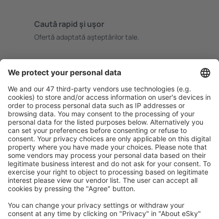
Caută rapid şi uşor
Ofertă adaptată aşteptărilor tale.
Planifică ȋn siguranţă
Rezervare fără griji cu opțiune gratuită de anulare.
Economiseşte mai mult
Prețuri atractive și oferte speciale pentru utilizatorii
conectați.
Cazarea preferată
Alege din peste 1,3 mil. de opţiuni: hoteluri, cabane,
apartamente și altele.
Cele mai căutate cazări de către utilizatorii eSky