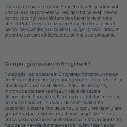
Dacă doriţi cazare de lux în Snogebæk, veţi găsi imediat
una care să se potrivească. Veți găsi tot ce aveți nevoie
pentru vacanță sau călătoria de afaceri la destinația
aleasă. Puteți rezerva cazare în Snogebæk cu facilități
pentru persoanele cu dizabilități, sugari și copii, precum
și pentru cei care călătoresc cu animale de companie.
Cum pot găsi cazare în Snogebæk?
Puteți găsi rapid cazare în Snogebæk folosind un motor
de căutare. Introduceți destinația și datele de check-in și
check-out. După ce ați ales numărul de persoane,
motorul de căutare va afișa unităţile de cazare
disponibile în Snogebæk. Filtrarea rezultatelor în funcție
de tipul proprietăţii, numărul de stele, evaluările
oaspeților, distanța față de centru și opțiunea de anulare
gratuită va face căutarea mult mai ușoară. Astfel veți
putea găsi cazare în Snogebæk în doar câteva minute. În
funcție de nevoile dumneavoastră, puteți rezerva doar