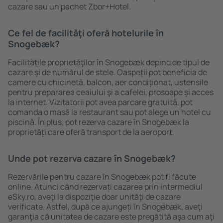
cazare sau un pachet Zbor+Hotel.
Ce fel de facilităţi oferă hotelurile în
Snogebæk?
Facilitățile proprietăţilor în Snogebæk depind de tipul de
cazare și de numărul de stele. Oaspeții pot beneficia de
camere cu chicinetă, balcon, aer condiționat, ustensile
pentru prepararea ceaiului şi a cafelei, prosoape și acces
la internet. Vizitatorii pot avea parcare gratuită, pot
comanda o masă la restaurant sau pot alege un hotel cu
piscină. În plus, pot rezerva cazare în Snogebæk la
proprietăți care oferă transport de la aeroport.
Unde pot rezerva cazare în Snogebæk?
Rezervările pentru cazare în Snogebæk pot fi făcute
online. Atunci când rezervați cazarea prin intermediul
eSky.ro, aveţi la dispoziţie doar unităţi de cazare
verificate. Astfel, după ce ajungeți în Snogebæk, aveţi
garanţia că unitatea de cazare este pregătită aşa cum aţi